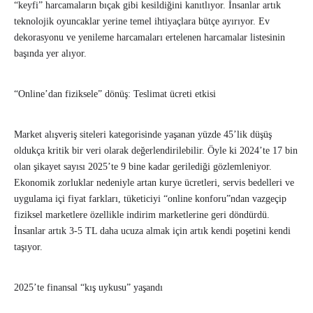
“keyfi” harcamaların bıçak gibi kesildiğini kanıtlıyor. İnsanlar artık
teknolojik oyuncaklar yerine temel ihtiyaçlara bütçe ayırıyor. Ev
dekorasyonu ve yenileme harcamaları ertelenen harcamalar listesinin
başında yer alıyor.
“Online’dan fiziksele” dönüş: Teslimat ücreti etkisi
Market alışveriş siteleri kategorisinde yaşanan yüzde 45’lik düşüş
oldukça kritik bir veri olarak değerlendirilebilir. Öyle ki 2024’te 17 bin
olan şikayet sayısı 2025’te 9 bine kadar gerilediği gözlemleniyor.
Ekonomik zorluklar nedeniyle artan kurye ücretleri, servis bedelleri ve
uygulama içi fiyat farkları, tüketiciyi “online konforu”ndan vazgeçip
fiziksel marketlere özellikle indirim marketlerine geri döndürdü.
İnsanlar artık 3-5 TL daha ucuza almak için artık kendi poşetini kendi
taşıyor.
2025’te finansal “kış uykusu” yaşandı