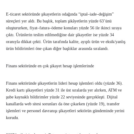
E-ticaret sektöründe şikayetlerin odağında “iptal–iade–değişim”
süreçleri yer aldı. Bu başlık, toplam şikâyetlerin yüzde 63’ünü
oluştururken, fiyat–fatura–ödeme konuları yüzde 56 ile ikinci sıraya
çıktı. Ürünlerin teslim edilmediğine dair şikayetler ise yüzde 34
oranıyla dikkat çekti. Ürün tarafında kalite, ayıplı ürün ve eksik/yanlış
ürün bildirimleri öne çıkan diğer başlıklar arasında sıralandı.
Finans sektöründe en çok şikayet hesap işlemlerinde
Finans sektöründe şikayetlerin lideri hesap işlemleri oldu (yüzde 36).
Kredi kartı şikayetleri yüzde 31 ile üst sıralarda yer alırken, ATM ve
şube kaynaklı bildirimler yüzde 22 seviyesinde gerçekleşti. Dijital
kanallarda web sitesi sorunları da öne çıkarken (yüzde 19), transfer
işlemleri ve personel davranışı şikayetleri sektörün gündeminde yerini
korudu.