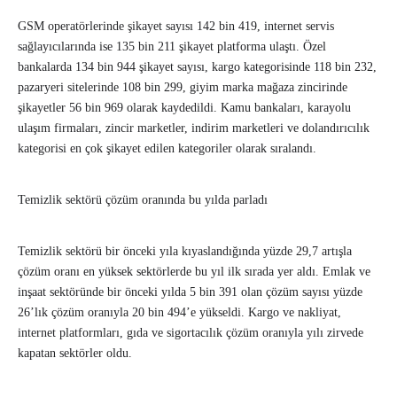
GSM operatörlerinde şikayet sayısı 142 bin 419, internet servis
sağlayıcılarında ise 135 bin 211 şikayet platforma ulaştı. Özel
bankalarda 134 bin 944 şikayet sayısı, kargo kategorisinde 118 bin 232,
pazaryeri sitelerinde 108 bin 299, giyim marka mağaza zincirinde
şikayetler 56 bin 969 olarak kaydedildi. Kamu bankaları, karayolu
ulaşım firmaları, zincir marketler, indirim marketleri ve dolandırıcılık
kategorisi en çok şikayet edilen kategoriler olarak sıralandı.
Temizlik sektörü çözüm oranında bu yılda parladı
Temizlik sektörü bir önceki yıla kıyaslandığında yüzde 29,7 artışla
çözüm oranı en yüksek sektörlerde bu yıl ilk sırada yer aldı. Emlak ve
inşaat sektöründe bir önceki yılda 5 bin 391 olan çözüm sayısı yüzde
26’lık çözüm oranıyla 20 bin 494’e yükseldi. Kargo ve nakliyat,
internet platformları, gıda ve sigortacılık çözüm oranıyla yılı zirvede
kapatan sektörler oldu.