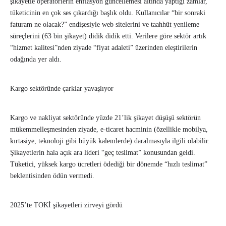
şikayetle operatörlerin enflasyon güncellemesi altında yaptığı zamlar,
tüketicinin en çok ses çıkardığı başlık oldu. Kullanıcılar “bir sonraki
faturam ne olacak?” endişesiyle web sitelerini ve taahhüt yenileme
süreçlerini (63 bin şikayet) didik didik etti. Verilere göre sektör artık
“hizmet kalitesi”nden ziyade “fiyat adaleti” üzerinden eleştirilerin
odağında yer aldı.
Kargo sektöründe çarklar yavaşlıyor
Kargo ve nakliyat sektöründe yüzde 21’lik şikayet düşüşü sektörün
mükemmelleşmesinden ziyade, e-ticaret hacminin (özellikle mobilya,
kırtasiye, teknoloji gibi büyük kalemlerde) daralmasıyla ilgili olabilir.
Şikayetlerin hala açık ara lideri “geç teslimat” konusundan geldi.
Tüketici, yüksek kargo ücretleri ödediği bir dönemde “hızlı teslimat”
beklentisinden ödün vermedi.
2025’te TOKİ şikayetleri zirveyi gördü