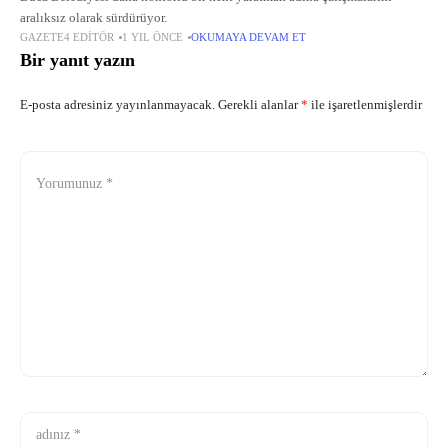
aralıksız olarak sürdürüyor.
GAZETE4 EDITÖR
1 YIL ÖNCE
OKUMAYA DEVAM ET
Bir yanıt yazın
E-posta adresiniz yayınlanmayacak.
Gerekli alanlar
*
ile işaretlenmişlerdir