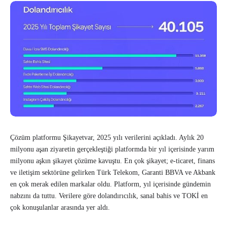
Çözüm platformu Şikayetvar, 2025 yılı verilerini açıkladı. Aylık 20
milyonu aşan ziyaretin gerçekleştiği platformda bir yıl içerisinde yarım
milyonu aşkın şikayet çözüme kavuştu. En çok şikayet; e-ticaret, finans
ve iletişim sektörüne gelirken Türk Telekom, Garanti BBVA ve Akbank
en çok merak edilen markalar oldu. Platform, yıl içerisinde gündemin
nabzını da tuttu. Verilere göre dolandırıcılık, sanal bahis ve TOKİ en
çok konuşulanlar arasında yer aldı.