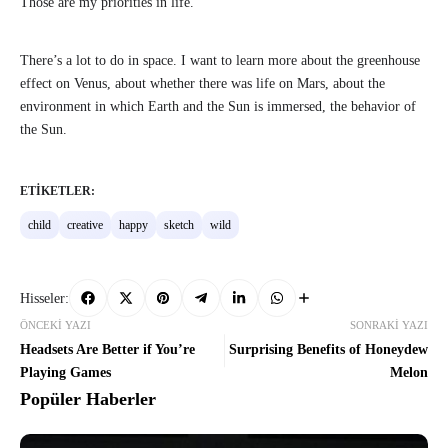
Those are my priorities in life.
There’s a lot to do in space. I want to learn more about the greenhouse
effect on Venus, about whether there was life on Mars, about the
environment in which Earth and the Sun is immersed, the behavior of
the Sun.
ETIKETLER:
child
creative
happy
sketch
wild
Hisseler:
ÖNCEKI YAZI
SONRAKI YAZI
Headsets Are Better if You’re
Surprising Benefits of Honeydew
Playing Games
Melon
Popüler Haberler