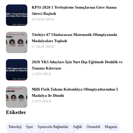
KPSS 2026 1 Yerleştirme Sonuçlarına Göre Atama
Süreci Başladı
16 SAAT ÖNCE
Türkiye 67 Uluslararası Matematik Olimpiyatında
Madalyaları Topladı
17 SAAT ÖNCE
2026 YKS Adayları İçin Yurt Dışı Eğitimde Denklik ve
Tanıma Kılavuzu
2 GÜN ÖNCE
Milli Fizik Takımı Kolombiya Olimpiyatlarından 5
Madalya ile Döndü
2 GÜN ÖNCE
Etiketler
Teknoloji
Spor
Sponsorlu Bağlantılar
Sağlık
Otomobil
Magazin