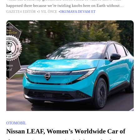
happened there because we’re twirling knobs here on Earth without
GAZETE4 EDITÖR
3 YIL ÖNCE
OKUMAYA DEVAM ET
knowing the consequences of it. Mars once
OTOMOBIL
Nissan LEAF, Women’s Worldwide Car of