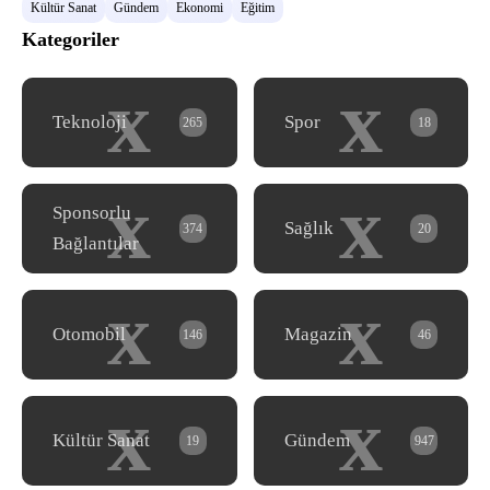
Kültür Sanat
Gündem
Ekonomi
Eğitim
Kategoriler
x
x
Teknoloji
Spor
265
18
x
x
Sponsorlu
Sağlık
374
20
Bağlantılar
x
x
Otomobil
Magazin
146
46
x
x
Kültür Sanat
Gündem
19
947