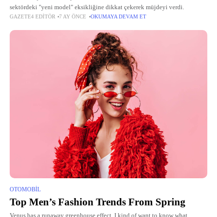
sektördeki "yeni model" eksikliğine dikkat çekerek müjdeyi verdi.
GAZETE4 EDITÖR
7 AY ÖNCE
OKUMAYA DEVAM ET
OTOMOBIL
Top Men’s Fashion Trends From Spring
Venus has a runaway greenhouse effect. I kind of want to know what