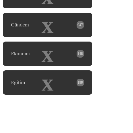
x
Gündem
947
x
Ekonomi
148
x
Eğitim
189