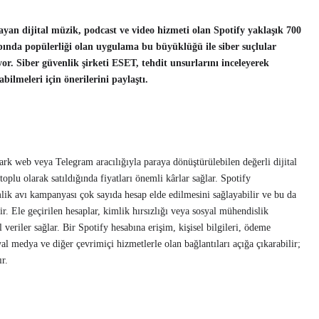
layan dijital müzik, podcast ve video hizmeti olan Spotify yaklaşık 700
pında popülerliği olan uygulama bu büyüklüğü ile siber suçlular
ıyor. Siber güvenlik şirketi ESET, tehdit unsurlarını inceleyerek
bilmeleri için önerilerini paylaştı.
dark web veya Telegram aracılığıyla paraya dönüştürülebilen değerli dijital
 toplu olarak satıldığında fiyatları önemli kârlar sağlar. Spotify
imlik avı kampanyası çok sayıda hesap elde edilmesini sağlayabilir ve bu da
r. Ele geçirilen hesaplar, kimlik hırsızlığı veya sosyal mühendislik
el veriler sağlar. Bir Spotify hesabına erişim, kişisel bilgileri, ödeme
syal medya ve diğer çevrimiçi hizmetlerle olan bağlantıları açığa çıkarabilir;
ır.