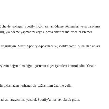
şüpheyle yaklaşın. Spotify hiçbir zaman ödeme yöntemleri veya parolanız
racılığıyla ödeme yapmanızı veya e-posta eklerini indirmenizi istemez.
e doğrulayın. Meşru Spotify e-postaları “@spotify.com” biten alan adları
ylerin doğru olmadığını gösteren diğer işaretleri kontrol edin. Yasal e-
tıklamadan herhangi bir bağlantının üzerine gelin.
dresi tarayıcınıza yazarak Spotify’a manuel olarak gidin.