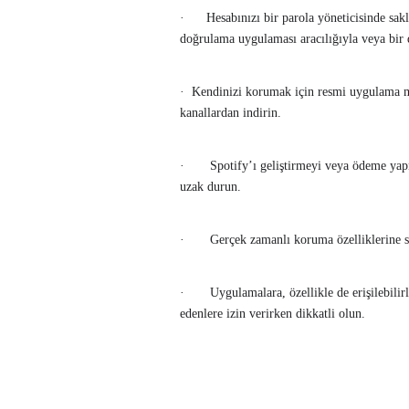
· Hesabınızı bir parola yöneticisinde sakla
doğrulama uygulaması aracılığıyla veya bir d
· Kendinizi korumak için resmi uygulama ma
kanallardan indirin.
· Spotify’ı geliştirmeyi veya ödeme yapma
uzak durun.
· Gerçek zamanlı koruma özelliklerine sa
· Uygulamalara, özellikle de erişilebilirlik
edenlere izin verirken dikkatli olun.