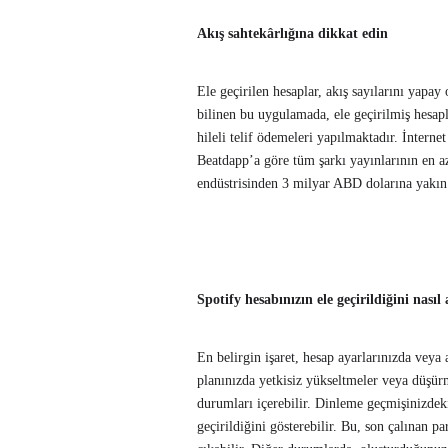
Akış sahtekârlığına dikkat edin
Ele geçirilen hesaplar, akış sayılarını yapay
bilinen bu uygulamada, ele geçirilmiş hesapla
hileli telif ödemeleri yapılmaktadır. İnterne
Beatdapp’a göre tüm şarkı yayınlarının en a
endüstrisinden 3 milyar ABD dolarına yakın
Spotify hesabınızın ele geçirildiğini nasıl
En belirgin işaret, hesap ayarlarınızda veya
planınızda yetkisiz yükseltmeler veya düşürm
durumları içerebilir. Dinleme geçmişinizdeki 
geçirildiğini gösterebilir. Bu, son çalınan p