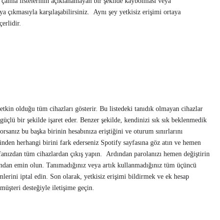
 çalma listelerinin açıklanamayan bir şekilde kaybolması veya
ya çıkmasıyla karşılaşabilirsiniz. Aynı şey yetkisiz erişimi ortaya
çerlidir.
 etkin olduğu tüm cihazları gösterir. Bu listedeki tanıdık olmayan cihazlar
güçlü bir şekilde işaret eder. Benzer şekilde, kendinizi sık sık beklenmedik
rsanız bu başka birinin hesabınıza eriştiğini ve oturum sınırlarını
lerinden herhangi birini fark ederseniz Spotify sayfasına göz atın ve hemen
yfanızdan tüm cihazlardan çıkış yapın. Ardından parolanızı hemen değiştirin
undan emin olun. Tanımadığınız veya artık kullanmadığınız tüm üçüncü
mlerini iptal edin. Son olarak, yetkisiz erişimi bildirmek ve ek hesap
müşteri desteğiyle iletişime geçin.