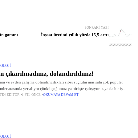
SONRAKI YAZI
rün gamını
İnşaat üretimi yıllık yüzde 15,5 arttı
OLOJI
en çıkarılmadınız, dolandırıldınız!
dam ve evden çalışma dolandırıcılıkları siber suçlular arasında çok popüler
mler arasında yer alıyor çünkü çoğumuz ya bir işte çalışıyoruz ya da bir iş
TE4 EDITÖR
1 YIL ÖNCE
OKUMAYA DEVAM ET
ruz.
OLOJI