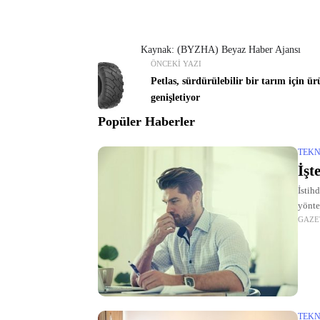
Kaynak: (BYZHA) Beyaz Haber Ajansı
ÖNCEKI YAZI
Petlas, sürdürülebilir bir tarım için ü
genişletiyor
Popüler Haberler
TEKN
İşt
İstih
yönte
GAZE
arıyo
TEKN