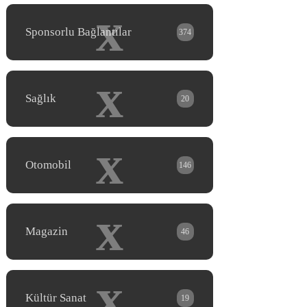
x
Sponsorlu Bağlantılar
374
x
Sağlık
20
x
Otomobil
146
x
Magazin
46
x
Kültür Sanat
19