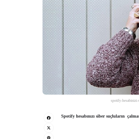
spotify-hesabinizi-
Spotify hesabınızı siber suçluların çalm