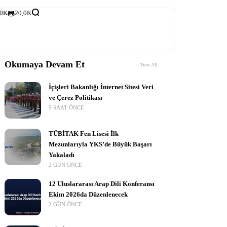
,0K
20,0K
Okumaya Devam Et
View All
İçişleri Bakanlığı İnternet Sitesi Veri
ve Çerez Politikası
9 SAAT ÖNCE
TÜBİTAK Fen Lisesi İlk
Mezunlarıyla YKS’de Büyük Başarı
Yakaladı
2 GÜN ÖNCE
12 Uluslararası Arap Dili Konferansı
Ekim 2026da Düzenlenecek
2 GÜN ÖNCE