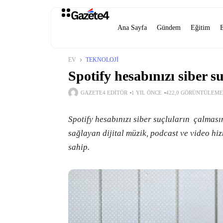
Ana Sayfa
Gündem
Eğitim
EV
TEKNOLOJI
Spotify hesabınızı siber 
GAZETE4 EDITÖR
1 YIL ÖNCE
422,0 GÖRÜNTÜLEME
Spotify hesabınızı siber suçluların çalmas
sağlayan dijital müzik, podcast ve video hiz
sahip.