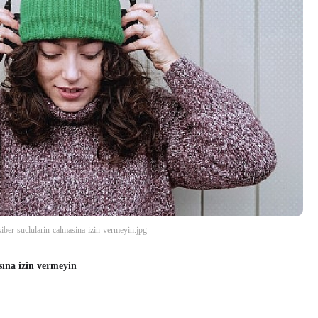
siber-suclularin-calmasina-izin-vermeyin.jpg
asına izin vermeyin