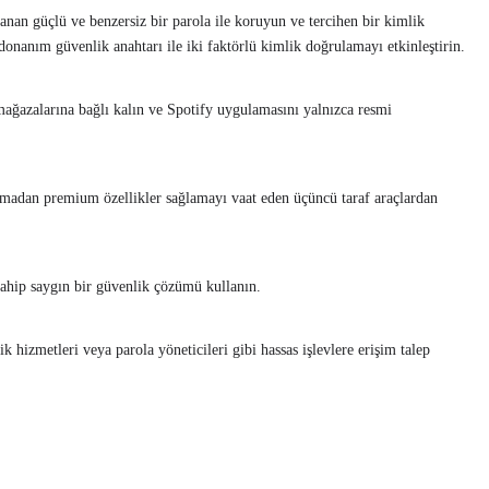
nan güçlü ve benzersiz bir parola ile koruyun ve tercihen bir kimlik
onanım güvenlik anahtarı ile iki faktörlü kimlik doğrulamayı etkinleştirin.
ğazalarına bağlı kalın ve Spotify uygulamasını yalnızca resmi
dan premium özellikler sağlamayı vaat eden üçüncü taraf araçlardan
hip saygın bir güvenlik çözümü kullanın.
 hizmetleri veya parola yöneticileri gibi hassas işlevlere erişim talep