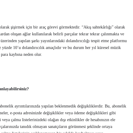
 olarak şişirmek için bir araç görevi görmektedir. “Akış sahtekârlığı” olarak
rdan oluşan ağlar kullanılarak belirli parçalar tekrar tekrar çalınmakta ve
t üzerinden yapılan şarkı yayınlarındaki dolandırıcılığı tespit etme platformu
z yüzde 10’u dolandırıcılık amaçlıdır ve bu durum her yıl küresel müzik
 para kaybına neden olur.
 anlayabilirsiniz?
 abonelik ayrıntılarınızda yapılan beklenmedik değişikliklerdir. Bu, abonelik
eler, e-posta adresinizde değişiklikler veya ödeme değişiklikleri gibi
veya çalma listelerinizdeki olağan dışı etkinlikler de hesabınızın ele
arçalarınızda tanıdık olmayan sanatçıların görünmesi şeklinde ortaya