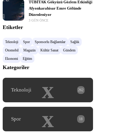
TÜBİTAK Gökyüzü Gözlem Etkinliği
Afyonkarahisar Emre Gölünde
Düzenleniyor
3 GÜN ÖNCE
Etiketler
Teknoloji
Spor
Sponsorlu Bağlantılar
Sağlık
Otomobil
Magazin
Kültür Sanat
Gündem
Ekonomi
Eğitim
Kategoriler
x
Teknoloji
262
x
Spor
18