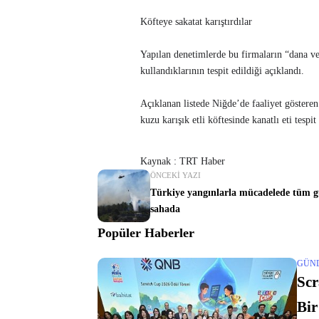
Köfteye sakatat karıştırdılar
Yapılan denetimlerde bu firmaların “dana ve k
kullandıklarının tespit edildiği açıklandı.
Açıklanan listede Niğde’de faaliyet göstere
kuzu karışık etli köftesinde kanatlı eti tespit 
Kaynak : TRT Haber
ÖNCEKI YAZI
Türkiye yangınlarla mücadelede tüm g
sahada
Popüler Haberler
GÜN
Scr
Bir