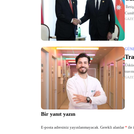
İleti
Cumhu
GAZE
gerçe
konul
GÜN
Tra
Üsküd
travm
GAZE
davra
Bir yanıt yazın
E-posta adresiniz yayınlanmayacak.
Gerekli alanlar
*
ile 