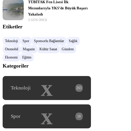
TÜBİTAK Fen Lisesi İlk
Mezunlarıyla YKS’de Büyük Başarı
Yakaladı
3 GÜN ÖNCE
Etiketler
Teknoloji
Spor
Sponsorlu Bağlantılar
Sağlık
Otomobil
Magazin
Kültür Sanat
Gündem
Ekonomi
Eğitim
Kategoriler
x
Teknoloji
263
x
Spor
18