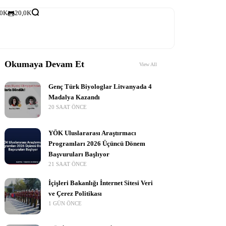
,0K
20,0K
Okumaya Devam Et
View All
Genç Türk Biyologlar Litvanyada 4
Madalya Kazandı
20 SAAT ÖNCE
YÖK Uluslararası Araştırmacı
Programları 2026 Üçüncü Dönem
Başvuruları Başlıyor
21 SAAT ÖNCE
İçişleri Bakanlığı İnternet Sitesi Veri
ve Çerez Politikası
1 GÜN ÖNCE