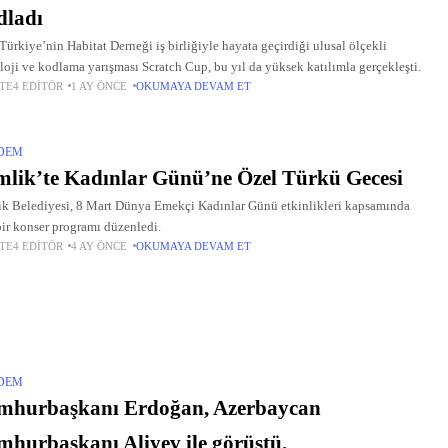
dladı
ürkiye’nin Habitat Derneği iş birliğiyle hayata geçirdiği ulusal ölçekli
loji ve kodlama yarışması Scratch Cup, bu yıl da yüksek katılımla gerçekleşti.
TE4 EDITÖR
1 AY ÖNCE
OKUMAYA DEVAM ET
DEM
lik’te Kadınlar Günü’ne Özel Türkü Gecesi
k Belediyesi, 8 Mart Dünya Emekçi Kadınlar Günü etkinlikleri kapsamında
bir konser programı düzenledi.
TE4 EDITÖR
4 AY ÖNCE
OKUMAYA DEVAM ET
DEM
mhurbaşkanı Erdoğan, Azerbaycan
hurbaşkanı Aliyev ile görüştü.