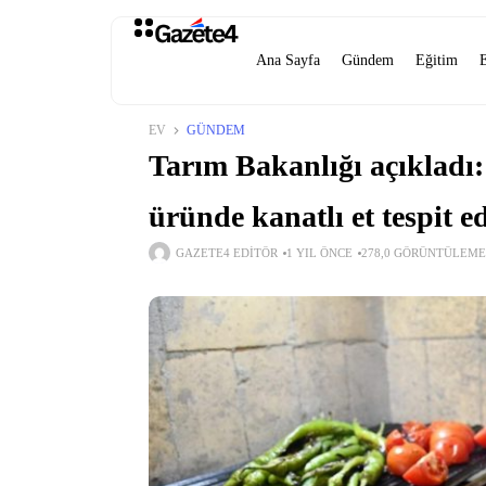
Ana Sayfa
Gündem
Eğitim
EV
GÜNDEM
Tarım Bakanlığı açıkladı:
üründe kanatlı et tespit ed
GAZETE4 EDITÖR
1 YIL ÖNCE
278,0 GÖRÜNTÜLEME