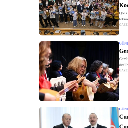
Ko
QNB T
tekno
GAZE
GÜN
Gem
Gemli
özel 
GAZE
GÜN
Cu
Cum