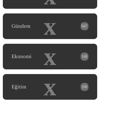
x
Gündem
947
x
Ekonomi
148
x
Eğitim
190