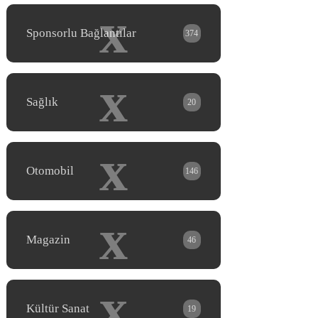
x
Sponsorlu Bağlantılar
374
x
Sağlık
20
x
Otomobil
146
x
Magazin
46
x
Kültür Sanat
19