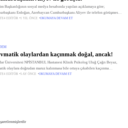
şim Başkanlığının sosyal medya hesabında yapılan açıklamaya göre;
rbaşkanı Erdoğan, Azerbaycan Cumhurbaşkanı Aliyev ile telefon görüşmesi
TE4 EDITÖR
1 YIL ÖNCE
OKUMAYA DEVAM ET
kleştirdi. Görüşmede Türkiye ile Azerbaycan ikili ilişkileri, bölgesel ve küresel
ar ele alındı.
DEM
vmatik olaylardan kaçınmak doğal, ancak!
ar Üniversitesi NPİSTANBUL Hastanesi Klinik Psikolog Uluğ Çağrı Beyaz,
atik olaylara doğrudan maruz kalınmasa bile ortaya çıkabilen kaçınma
TE4 EDITÖR
5 AY ÖNCE
OKUMAYA DEVAM ET
nışlarının nedenleri, türleri ve etkileri hakkında açıklamalarda bulundu.
işaretlenmişlerdir