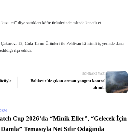
uzu eti” diye sattıkları köfte ürünlerinde aslında kanatlı et
n Çukurova Et, Gıda Tarım Ürünleri ile Pehlivan Et isimli iş yerinde dana-
edildiği ifşa edildi.
SONRAKI YAZI
ücüyle
Balıkesir’de çıkan orman yangını kontrol
altında
DEM
atch Cup 2026’da “Minik Eller”, “Gelecek İçin
 Damla” Temasıyla Net Sıfır Odağında