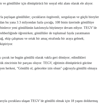
m ve gönüllüler için dönüştürücü bir sosyal etki alanı olarak ele alıyor.
la paylaşan gönüllüler; çocukların özgüvenli, sorgulayan ve güçlü bireyler
ndan bu yana 3.3 milyondan fazla çocuğa, 108 binin üzerinde gönüllüye
l binlerce yeni gönüllünün katılımıyla büyümeye devam ediyor. TEGV’de
 rehberliğinde öğrenirken; gönüllüler de toplumsal fayda yaratmanın
ağ, ekip çalışması ve ortak bir amaç etrafında bir araya gelmek;
kiştiriyor.
 çocuk ise bugün gönüllü olarak vakfa geri dönüyor; edindikleri
ülük zincirinin bir parçası oluyor. TEGV, eğitimin dönüştürücü gücüne
yen herkesi, “Gönüllü ol, gelecekte izin olsun” çağrısıyla gönüllü olmaya
alarıyla çocuklara ulaşan TEGV’de gönüllü olmak için 18 yaşını doldurmuş