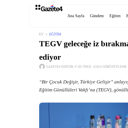
Ana Sayfa
Gündem
Eğitim
EV
EĞITIM
TEGV geleceğe iz bırakma
ediyor
GAZETE4 EDITÖR
7 AY ÖNCE
228,0 GÖRÜNTÜLEME
“Bir Çocuk Değişir, Türkiye Gelişir” anlayı
Eğitim Gönüllüleri Vakfı’na (TEGV), gönüll