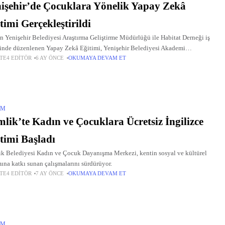
işehir’de Çocuklara Yönelik Yapay Zekâ
timi Gerçekleştirildi
n Yenişehir Belediyesi Araştırma Geliştirme Müdürlüğü ile Habitat Derneği iş
ğinde düzenlenen Yapay Zekâ Eğitimi, Yenişehir Belediyesi Akademi
TE4 EDITÖR
6 AY ÖNCE
OKUMAYA DEVAM ET
ı’nda gerçekleştirildi.
IM
lik’te Kadın ve Çocuklara Ücretsiz İngilizce
timi Başladı
k Belediyesi Kadın ve Çocuk Dayanışma Merkezi, kentin sosyal ve kültürel
ına katkı sunan çalışmalarını sürdürüyor.
TE4 EDITÖR
7 AY ÖNCE
OKUMAYA DEVAM ET
IM