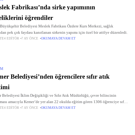
lek Fabrikası’nda sirke yapımının
eliklerini öğrendiler
 Büyükşehir Belediyesi Meslek Fabrikası Özdere Kurs Merkezi, sağlık
ndan pek çok faydası kanıtlanan sirkenin yapımı için özel bir atölye düzenledi.
TE4 EDITÖR
7 AY ÖNCE
OKUMAYA DEVAM ET
IM
er Belediyesi’nden öğrencilere sıfır atık
timi
 Belediyesi İklim Değişikliği ve Sıfır Atık Müdürlüğü, çevre bilincinin
ılması amacıyla Kemer’de yer alan 22 okulda eğitim gören 1306 öğrenciye sıfır
TE4 EDITÖR
7 AY ÖNCE
OKUMAYA DEVAM ET
ğitimi verdi.