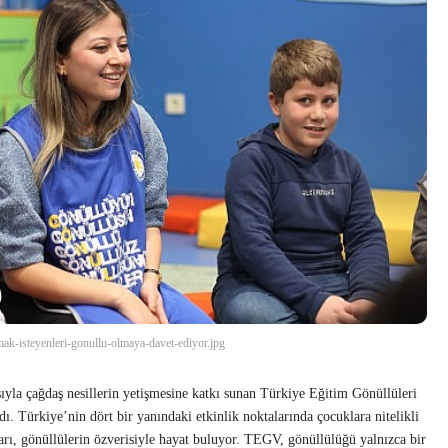
mak-isteyenleri-gonullu-olmaya-davet-ediyor.jpg
şıyla çağdaş nesillerin yetişmesine katkı sunan Türkiye Eğitim Gönüllüleri
. Türkiye’nin dört bir yanındaki etkinlik noktalarında çocuklara nitelikli
ı, gönüllülerin özverisiyle hayat buluyor. TEGV, gönüllülüğü yalnızca bir