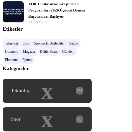
YÖK Uluslararası Araştırmacı
Programları 2026 Üçüncü Dönem
Başvuruları Başlıyor
2 GÜN ÖNCE
Etiketler
Teknoloji
Spor
Sponsorlu Bağlantılar
Sağlık
Otomobil
Magazin
Kültür Sanat
Gündem
Ekonomi
Eğitim
Kategoriler
x
Teknoloji
264
x
Spor
18