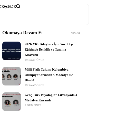
,0K
20,0K
Okumaya Devam Et
View All
2026 YKS Adayları İçin Yurt Dışı
Eğitimde Denklik ve Tanıma
Kılavuzu
19 SAAT ÖNCE
Milli Fizik Takımı Kolombiya
Olimpiyatlarından 5 Madalya ile
Döndü
19 SAAT ÖNCE
Genç Türk Biyologlar Litvanyada 4
Madalya Kazandı
2 GÜN ÖNCE