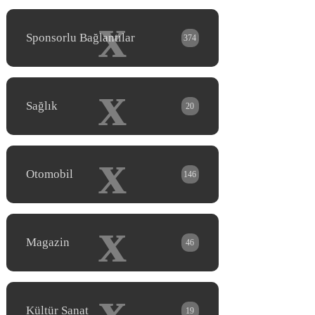
x
Sponsorlu Bağlantılar
374
x
Sağlık
20
x
Otomobil
146
x
Magazin
46
x
Kültür Sanat
19