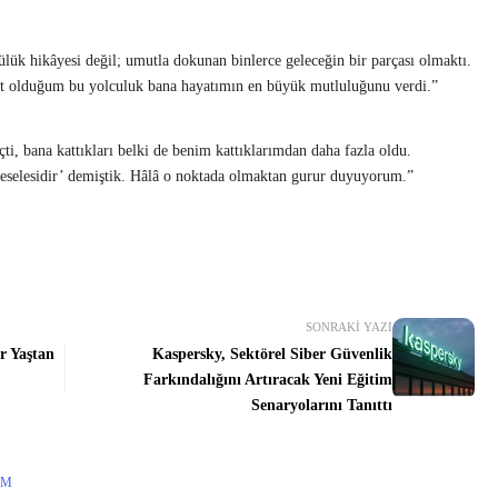
lük hikâyesi değil; umutla dokunan binlerce geleceğin bir parçası olmaktı.
hit olduğum bu yolculuk bana hayatımın en büyük mutluluğunu verdi.”
çti, bana kattıkları belki de benim kattıklarımdan daha fazla oldu.
meselesidir’ demiştik. Hâlâ o noktada olmaktan gurur duyuyorum.”
SONRAKI YAZI
r Yaştan
Kaspersky, Sektörel Siber Güvenlik
Farkındalığını Artıracak Yeni Eğitim
Senaryolarını Tanıttı
IM