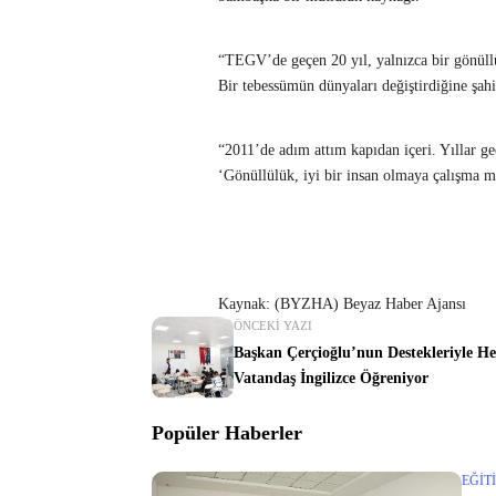
“TEGV’de geçen 20 yıl, yalnızca bir gönüllü
Bir tebessümün dünyaları değiştirdiğine şa
“2011’de adım attım kapıdan içeri. Yıllar ge
‘Gönüllülük, iyi bir insan olmaya çalışma 
Kaynak: (BYZHA) Beyaz Haber Ajansı
ÖNCEKI YAZI
Başkan Çerçioğlu’nun Destekleriyle He
Vatandaş İngilizce Öğreniyor
Popüler Haberler
EĞIT