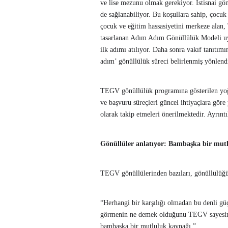
ve lise mezunu olmak gerekiyor. İstisnai gön
de sağlanabiliyor. Bu koşullara sahip, çocu
çocuk ve eğitim hassasiyetini merkeze alan
tasarlanan Adım Adım Gönüllülük Modeli uy
ilk adımı atılıyor. Daha sonra vakıf tanıtı
adım’ gönüllülük süreci belirlenmiş yönlend
TEGV gönüllülük programına gösterilen yoğu
ve başvuru süreçleri güncel ihtiyaçlara gör
olarak takip etmeleri önerilmektedir. Ayrıntıl
Gönüllüler anlatıyor: Bambaşka bir mut
TEGV gönüllülerinden bazıları, gönüllülüğün 
“Herhangi bir karşılığı olmadan bu denli gü
görmenin ne demek olduğunu TEGV sayesinde
bambaşka bir mutluluk kaynağı.”