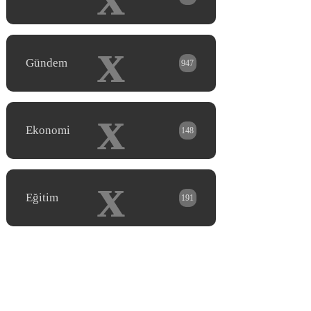
x
Gündem
947
x
Ekonomi
148
x
Eğitim
191