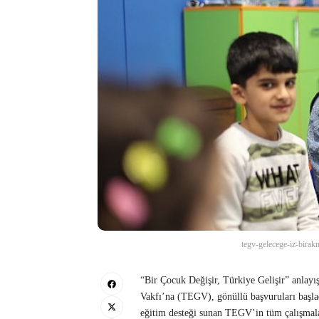
tegv-gelecege-iz-birak
“Bir Çocuk Değişir, Türkiye Gelişir” anlayı
Vakfı’na (TEGV), gönüllü başvuruları başladı
eğitim desteği sunan TEGV’in tüm çalışmalar