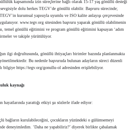
üllülük kapsamında izin süreçlerine bağlı olarak 15-17 yaş gönüllü desteği
k sevgisiyle dolu herkes TEGV’de gönüllü olabilir. Başvuru sürecinde;
, TEGV’in kurumsal yapısıyla uyumlu ve ISO kalite anlayışı çerçevesinde
gulanıyor. www.tegv.org sitesinden başvuru yaparak gönüllü olabilmenin
mını, temel gönüllü eğitimini ve program gönüllü eğitimini kapsayan ‘adım
irmeler ve takiple yürütülüyor.
n ilgi doğrultusunda, gönüllü ihtiyaçları birimler bazında planlanmakta
e yönetilmektedir. Bu nedenle başvuruda bulunan adayların süreci düzenli
ı bilgiye https://tegv.org/gonullu-ol adresinden erişilebiliyor.
luluk kaynağı
hayatlarında yarattığı etkiyi şu sözlerle ifade ediyor:
çlü bağların kurulabileceğini, çocukların yüzündeki o gülümsemeyi
 deneyimledim. ‘Daha ne yapabiliriz?’ diyerek birlikte çabalamak