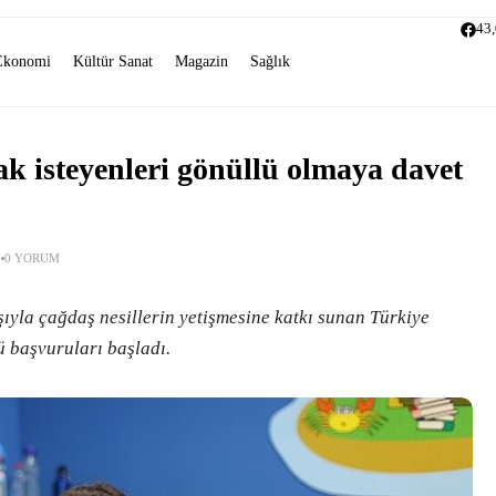
43
Ekonomi
Kültür Sanat
Magazin
Sağlık
k isteyenleri gönüllü olmaya davet
0 YORUM
şıyla çağdaş nesillerin yetişmesine katkı sunan Türkiye
ü başvuruları başladı.