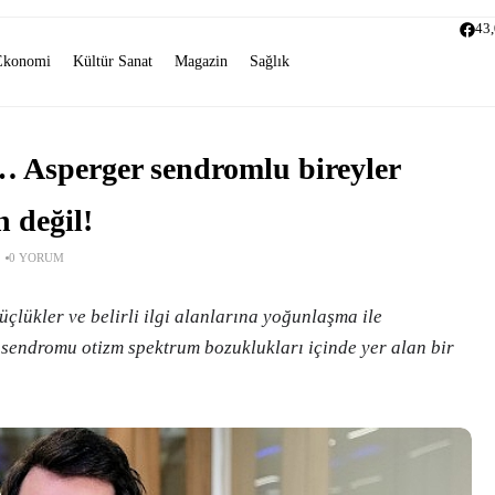
43
Ekonomi
Kültür Sanat
Magazin
Sağlık
ı… Asperger sendromlu bireyler
n değil!
0 YORUM
lükler ve belirli ilgi alanlarına yoğunlaşma ile
 sendromu otizm spektrum bozuklukları içinde yer alan bir