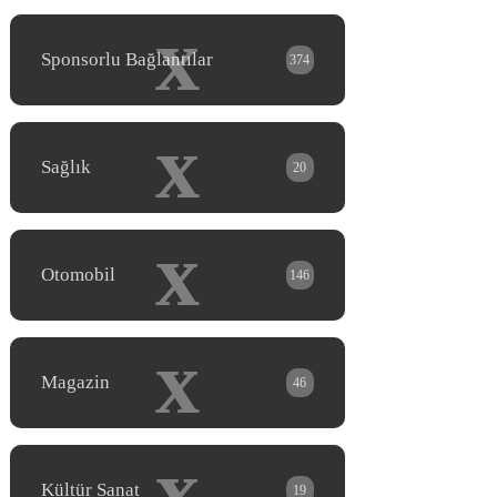
x
Sponsorlu Bağlantılar
374
x
Sağlık
20
x
Otomobil
146
x
Magazin
46
x
Kültür Sanat
19