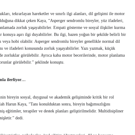
arı, tekrarlayan hareketler ve sınırlı ilgi alanları, dil gelişimi ile motor
 olduğuna dikkat çeken Kaya, “Asperger sendromlu bireyler, yüz ifadeleri,
ı anlamada zorluk yaşayabilirler. Empati gösterme ve sosyal ilişkiler kurma
ir konuya aşırı ilgi duyabilirler. Bu ilgi, bazen yoğun bir şekilde belirli bir
lı veya hobi olabilir. Asperger sendromlu bireyler genellikle normal dil
ımı ve ifadeleri konusunda zorluk yaşayabilirler. Yazı yazmak, küçük
de zorluklar görülebilir. Ayrıca kaba motor becerilerinde, motor planlama
runlar görülebilir.” şeklinde konuştu.
ımla ilerliyor…
in bireyin sosyal, duygusal ve akademik gelişiminde kritik bir rol
ah Harun Kaya, “Tanı konulduktan sonra, bireyin bağımsızlığını
ş eğitimler, terapiler ve destek planları geliştirilmelidir. Multidisipliner
işletir.” dedi.