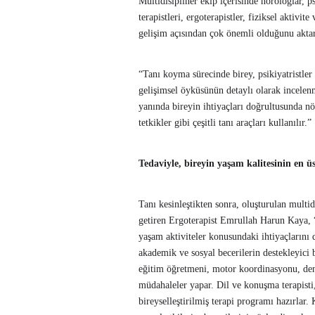
Multidisipliner ekip içerisinde nörologlar, p
terapistleri, ergoterapistler, fiziksel aktivit
gelişim açısından çok önemli olduğunu akta
“Tanı koyma sürecinde birey, psikiyatristler
gelişimsel öyküsünün detaylı olarak incelen
yanında bireyin ihtiyaçları doğrultusunda nör
tetkikler gibi çeşitli tanı araçları kullanılır.”
Tedaviyle, bireyin yaşam kalitesinin en ü
Tanı kesinleştikten sonra, oluşturulan multid
getiren Ergoterapist Emrullah Harun Kaya, “
yaşam aktiviteler konusundaki ihtiyaçlarını 
akademik ve sosyal becerilerin destekleyici bi
eğitim öğretmeni, motor koordinasyonu, deng
müdahaleler yapar. Dil ve konuşma terapisti,
bireyselleştirilmiş terapi programı hazırlar