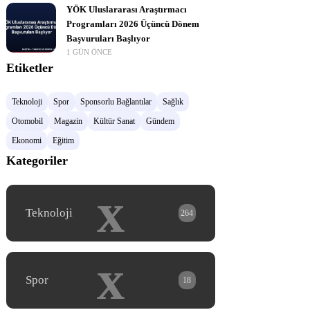
YÖK Uluslararası Araştırmacı
Programları 2026 Üçüncü Dönem
Başvuruları Başlıyor
1 GÜN ÖNCE
Etiketler
Teknoloji
Spor
Sponsorlu Bağlantılar
Sağlık
Otomobil
Magazin
Kültür Sanat
Gündem
Ekonomi
Eğitim
Kategoriler
x
Teknoloji
264
x
Spor
18