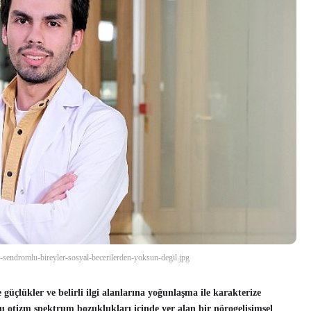
er-sendromlu-bireyler-sosyal-becerilerden-yoksun-degil.jpg
üçlükler ve belirli ilgi alanlarına yoğunlaşma ile karakterize
 otizm spektrum bozuklukları içinde yer alan bir nörogelişimsel