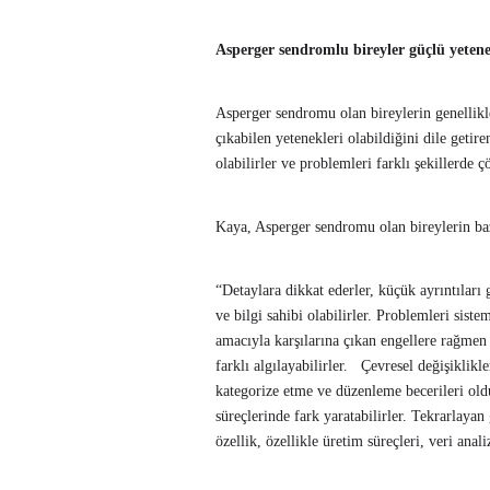
Asperger sendromlu bireyler güçlü yetenek
Asperger sendromu olan bireylerin genellik
çıkabilen yetenekleri olabildiğini dile geti
olabilirler ve problemleri farklı şekillerde çö
Kaya, Asperger sendromu olan bireylerin bazı
“Detaylara dikkat ederler, küçük ayrıntılar
ve bilgi sahibi olabilirler. Problemleri sist
amacıyla karşılarına çıkan engellere rağmen 
farklı algılayabilirler. Çevresel değişiklikl
kategorize etme ve düzenleme becerileri old
süreçlerinde fark yaratabilirler. Tekrarlaya
özellik, özellikle üretim süreçleri, veri anal