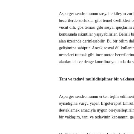
Asperger sendromunun sosyal etkileşim zorlukl
becerilerde zorluklar gibi temel özellikleri
vücut dili, göz teması gibi sosyal ipuçların
konusunda sıkıntılar yaşayabilirler. Belirli b
alan üzerinde derinleşebilir. Bu bir bilim da
gelişimine sahiptir. Ancak sosyal dil kullan
nesneleri tutmak gibi ince motor becerilerin
alanlarında ve denge koordinasyonunda da so
Tanı ve tedavi multidisipliner bir yaklaş
Asperger sendromunun erken teşhis edilmesin
oynadığına vurgu yapan Ergoterapist Emrull
desteklemek amacıyla uygun bireyselleştirilmi
bir yaklaşım, tanı ve tedavinin kapsamını gen