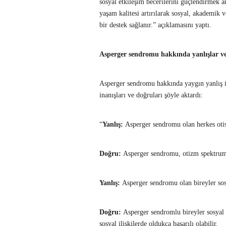
sosyal etkileşim becerilerini güçlendirmek a
yaşam kalitesi artırılarak sosyal, akademik
bir destek sağlanır.” açıklamasını yaptı.
Asperger sendromu hakkında yanlışlar 
Asperger sendromu hakkında yaygın yanlış i
inanışları ve doğruları şöyle aktardı:
“
Yanlış:
Asperger sendromu olan herkes otist
Doğru:
Asperger sendromu, otizm spektrumun
Yanlış:
Asperger sendromu olan bireyler so
Doğru:
Asperger sendromlu bireyler sosyal e
sosyal ilişkilerde oldukça başarılı olabilir.