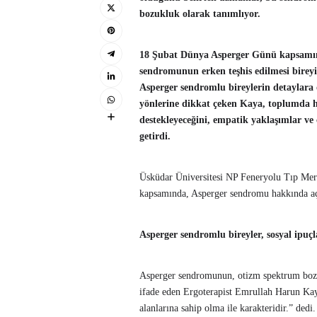
bozukluk olarak tanımlıyor.
18 Şubat Dünya Asperger Günü kapsamın
sendromunun erken teşhis edilmesi bireyin
Asperger sendromlu bireylerin detaylara
yönlerine dikkat çeken Kaya, toplumda h
destekleyeceğini, empatik yaklaşımlar ve ç
getirdi.
Üsküdar Üniversitesi NP Feneryolu Tıp Me
kapsamında, Asperger sendromu hakkında a
Asperger sendromlu bireyler, sosyal ipuç
Asperger sendromunun, otizm spektrum bozukl
ifade eden Ergoterapist Emrullah Harun Kaya
alanlarına sahip olma ile karakteridir.” dedi.