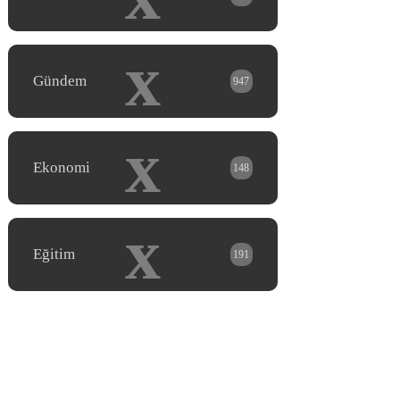
x
Gündem
947
x
Ekonomi
148
x
Eğitim
191