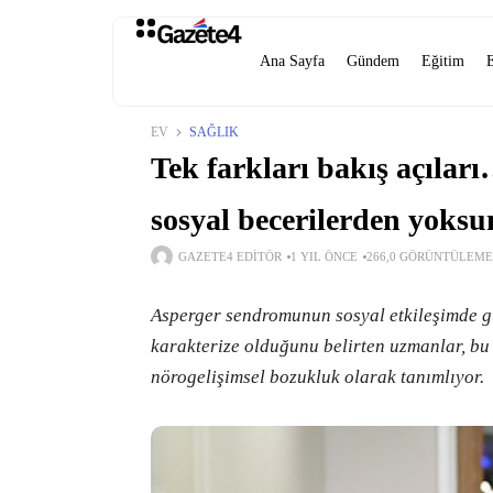
Ana Sayfa
Gündem
Eğitim
EV
SAĞLIK
Tek farkları bakış açılar
sosyal becerilerden yoksu
GAZETE4 EDITÖR
1 YIL ÖNCE
266,0 GÖRÜNTÜLEME
Asperger sendromunun sosyal etkileşimde güç
karakterize olduğunu belirten uzmanlar, bu
nörogelişimsel bozukluk olarak tanımlıyor.