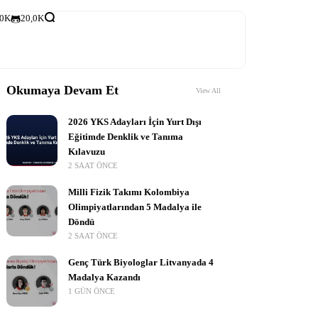
,0K
20,0K
Okumaya Devam Et
View All
2026 YKS Adayları İçin Yurt Dışı
Eğitimde Denklik ve Tanıma
Kılavuzu
2 SAAT ÖNCE
Milli Fizik Takımı Kolombiya
Olimpiyatlarından 5 Madalya ile
Döndü
2 SAAT ÖNCE
Genç Türk Biyologlar Litvanyada 4
Madalya Kazandı
1 GÜN ÖNCE