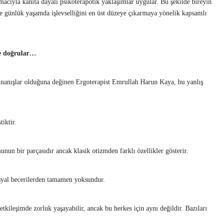
macıyla kanıta dayalı psikoterapötik yaklaşımlar uygular. Bu şekilde bireyin
 ve günlük yaşamda işlevselliğini en üst düzeye çıkarmaya yönelik kapsamlı
ve doğrular…
nanışlar olduğuna değinen Ergoterapist Emrullah Harun Kaya, bu yanlış
iktir.
un bir parçasıdır ancak klasik otizmden farklı özellikler gösterir.
syal becerilerden tamamen yoksundur.
tkileşimde zorluk yaşayabilir, ancak bu herkes için aynı değildir. Bazıları