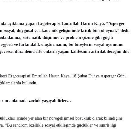
da açıklama yapan Ergoterapist Emrullah Harun Kaya, “Asperger
 sosyal, duygusal ve akademik gelişiminde kritik bir rol oynar.” dedi.
 odaklanma, sistematik düşünme ve problem çözme gibi güçlü
oşgörü ve farkındalık oluşturmanın, bu bireylerin sosyal uyumunu
evresel düzenlemelerle onların yaşam kalitesinin artırılabileceğini dile
rkezi Ergoterapisti Emrullah Harun Kaya, 18 Şubat Dünya Asperger Günü
çıklamalarda bulundu.
larını anlamada zorluk yaşayabilirler…
ukları içinde yer alan bir nörogelişimsel bozukluk olarak bilindiğini
, “Bu sendrom özellikle sosyal etkileşimde güçlükler ve sınırlı ilgi