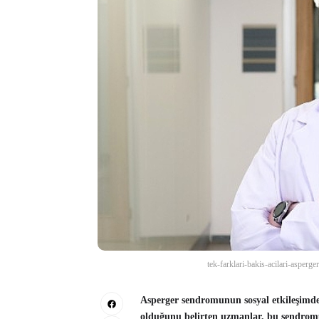
tek-farklari-bakis-acilari-asperg
Asperger sendromunun sosyal etkileşimde g
olduğunu belirten uzmanlar, bu sendromu