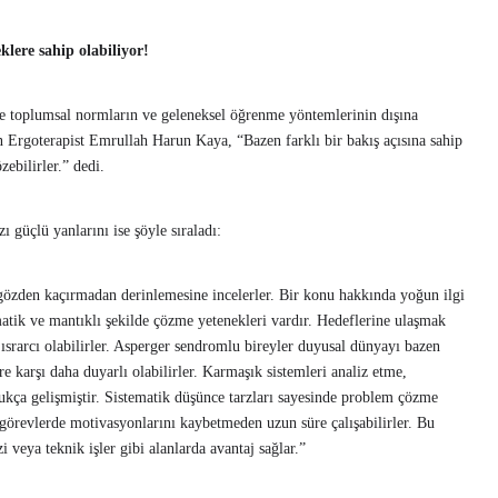
lere sahip olabiliyor!
le toplumsal normların ve geleneksel öğrenme yöntemlerinin dışına
ren Ergoterapist Emrullah Harun Kaya, “Bazen farklı bir bakış açısına sahip
zebilirler.” dedi.
 güçlü yanlarını ise şöyle sıraladı:
ı gözden kaçırmadan derinlemesine incelerler. Bir konu hakkında yoğun ilgi
ematik ve mantıklı şekilde çözme yetenekleri vardır. Hedeflerine ulaşmak
ısrarcı olabilirler. Asperger sendromlu bireyler duyusal dünyayı bazen
ere karşı daha duyarlı olabilirler. Karmaşık sistemleri analiz etme,
ukça gelişmiştir. Sistematik düşünce tarzları sayesinde problem çözme
n görevlerde motivasyonlarını kaybetmeden uzun süre çalışabilirler. Bu
izi veya teknik işler gibi alanlarda avantaj sağlar.”