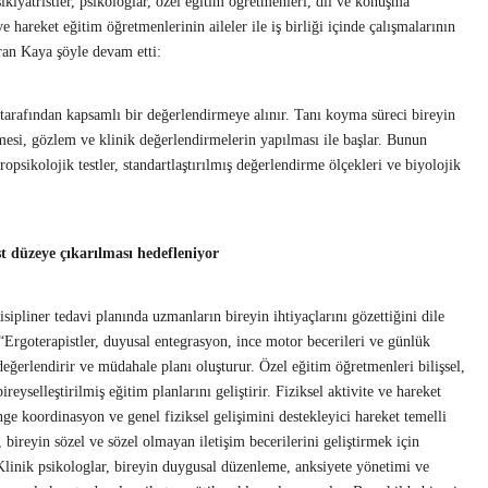
sikiyatristler, psikologlar, özel eğitim öğretmenleri, dil ve konuşma
e ve hareket eğitim öğretmenlerinin aileler ile iş birliği içinde çalışmalarının
ran Kaya şöyle devam etti:
 tarafından kapsamlı bir değerlendirmeye alınır. Tanı koyma süreci bireyin
mesi, gözlem ve klinik değerlendirmelerin yapılması ile başlar. Bunun
opsikolojik testler, standartlaştırılmış değerlendirme ölçekleri ve biyolojik
st düzeye çıkarılması hedefleniyor
isipliner tedavi planında uzmanların bireyin ihtiyaçlarını gözettiğini dile
Ergoterapistler, duyusal entegrasyon, ince motor becerileri ve günlük
değerlendirir ve müdahale planı oluşturur. Özel eğitim öğretmenleri bilişsel,
reyselleştirilmiş eğitim planlarını geliştirir. Fiziksel aktivite ve hareket
e koordinasyon ve genel fiziksel gelişimini destekleyici hareket temelli
 bireyin sözel ve sözel olmayan iletişim becerilerini geliştirmek için
. Klinik psikologlar, bireyin duygusal düzenleme, anksiyete yönetimi ve