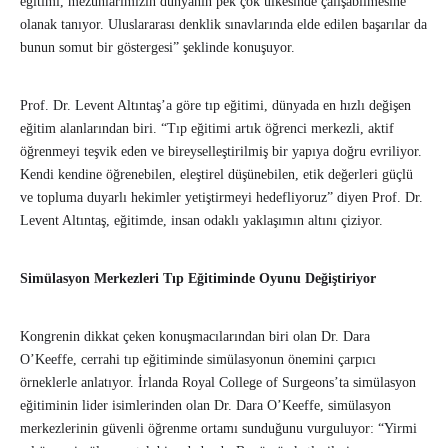
eğitimi, mezunlarımızın dünyanın pek çok ülkesinde çalışabilmesine
olanak tanıyor. Uluslararası denklik sınavlarında elde edilen başarılar da
bunun somut bir göstergesi” şeklinde konuşuyor.
Prof. Dr. Levent Altıntaş’a göre tıp eğitimi, dünyada en hızlı değişen
eğitim alanlarından biri. “Tıp eğitimi artık öğrenci merkezli, aktif
öğrenmeyi teşvik eden ve bireyselleştirilmiş bir yapıya doğru evriliyor.
Kendi kendine öğrenebilen, eleştirel düşünebilen, etik değerleri güçlü
ve topluma duyarlı hekimler yetiştirmeyi hedefliyoruz” diyen Prof. Dr.
Levent Altıntaş, eğitimde, insan odaklı yaklaşımın altını çiziyor.
Simülasyon Merkezleri Tıp Eğitiminde Oyunu Değiştiriyor
Kongrenin dikkat çeken konuşmacılarından biri olan Dr. Dara
O’Keeffe, cerrahi tıp eğitiminde simülasyonun önemini çarpıcı
örneklerle anlatıyor. İrlanda Royal College of Surgeons’ta simülasyon
eğitiminin lider isimlerinden olan Dr. Dara O’Keeffe, simülasyon
merkezlerinin güvenli öğrenme ortamı sunduğunu vurguluyor: “Yirmi