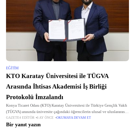
EĞITIM
KTO Karatay Üniversitesi ile TÜGVA
Arasında İhtisas Akademisi İş Birliği
Protokolü İmzalandı
Konya Ticaret Odası (KTO) Karatay Üniversitesi ile Türkiye Gençlik Vakfı
(TÜGVA) arasında üniversite çağındaki öğrencilerin ulusal ve uluslararası
GAZETE4 EDITÖR
6 AY ÖNCE
OKUMAYA DEVAM ET
sorunlara yönelik farkındalık kazanmalarını desteklemek amacıyla “İhtisas
Bir yanıt yazın
Akademisi İş Birliği Protokolü” imzalandı.