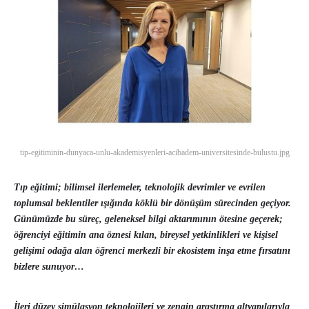
tip-egitiminin-dunyaca-unlu-akademisyenleri-acibadem-universitesinde-bulustu.jpg
Tıp eğitimi; bilimsel ilerlemeler, teknolojik devrimler ve evrilen
toplumsal beklentiler ışığında köklü bir dönüşüm sürecinden geçiyor.
Günümüzde bu süreç, geleneksel bilgi aktarımının ötesine geçerek;
öğrenciyi eğitimin ana öznesi kılan, bireysel yetkinlikleri ve kişisel
gelişimi odağa alan öğrenci merkezli bir ekosistem inşa etme fırsatını
bizlere sunuyor…
İleri düzey simülasyon teknolojileri ve zengin araştırma altyapılarıyla