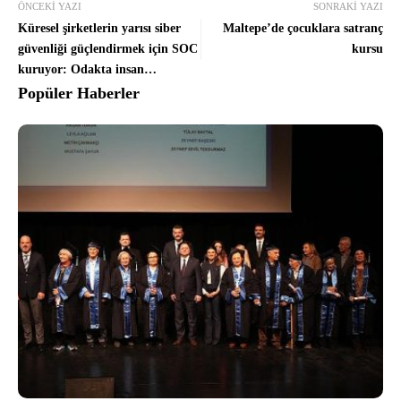
ÖNCEKI YAZI
SONRAKI YAZI
Küresel şirketlerin yarısı siber
Maltepe’de çocuklara satranç
güvenliği güçlendirmek için SOC
kursu
kuruyor: Odakta insan
uzmanlığı var
Popüler Haberler