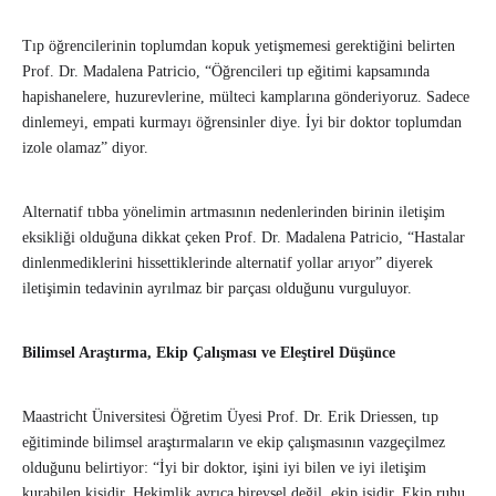
Tıp öğrencilerinin toplumdan kopuk yetişmemesi gerektiğini belirten
Prof. Dr. Madalena Patricio, “Öğrencileri tıp eğitimi kapsamında
hapishanelere, huzurevlerine, mülteci kamplarına gönderiyoruz. Sadece
dinlemeyi, empati kurmayı öğrensinler diye. İyi bir doktor toplumdan
izole olamaz” diyor.
Alternatif tıbba yönelimin artmasının nedenlerinden birinin iletişim
eksikliği olduğuna dikkat çeken Prof. Dr. Madalena Patricio, “Hastalar
dinlenmediklerini hissettiklerinde alternatif yollar arıyor” diyerek
iletişimin tedavinin ayrılmaz bir parçası olduğunu vurguluyor.
Bilimsel Araştırma, Ekip Çalışması ve Eleştirel Düşünce
Maastricht Üniversitesi Öğretim Üyesi Prof. Dr. Erik Driessen, tıp
eğitiminde bilimsel araştırmaların ve ekip çalışmasının vazgeçilmez
olduğunu belirtiyor: “İyi bir doktor, işini iyi bilen ve iyi iletişim
kurabilen kişidir. Hekimlik ayrıca bireysel değil, ekip işidir. Ekip ruhu