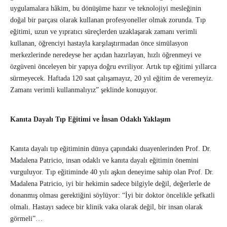
uygulamalara hâkim, bu dönüşüme hazır ve teknolojiyi mesleğinin
doğal bir parçası olarak kullanan profesyoneller olmak zorunda. Tıp
eğitimi, uzun ve yıpratıcı süreçlerden uzaklaşarak zamanı verimli
kullanan, öğrenciyi hastayla karşılaştırmadan önce simülasyon
merkezlerinde neredeyse her açıdan hazırlayan, hızlı öğrenmeyi ve
özgüveni önceleyen bir yapıya doğru evriliyor. Artık tıp eğitimi yıllarca
sürmeyecek. Haftada 120 saat çalışamayız, 20 yıl eğitim de veremeyiz.
Zamanı verimli kullanmalıyız” şeklinde konuşuyor.
Kanıta Dayalı Tıp Eğitimi ve İnsan Odaklı Yaklaşım
Kanıta dayalı tıp eğitiminin dünya çapındaki duayenlerinden Prof. Dr.
Madalena Patricio, insan odaklı ve kanıta dayalı eğitimin önemini
vurguluyor. Tıp eğitiminde 40 yılı aşkın deneyime sahip olan Prof. Dr.
Madalena Patricio, iyi bir hekimin sadece bilgiyle değil, değerlerle de
donanmış olması gerektiğini söylüyor: “İyi bir doktor öncelikle şefkatli
olmalı. Hastayı sadece bir klinik vaka olarak değil, bir insan olarak
görmeli”…