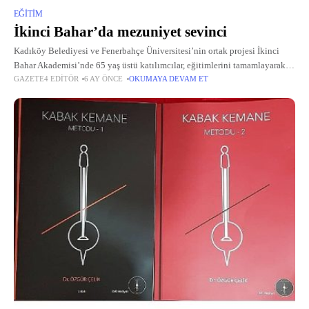
EĞITIM
İkinci Bahar’da mezuniyet sevinci
Kadıköy Belediyesi ve Fenerbahçe Üniversitesi’nin ortak projesi İkinci
Bahar Akademisi’nde 65 yaş üstü katılımcılar, eğitimlerini tamamlayarak
GAZETE4 EDITÖR
6 AY ÖNCE
OKUMAYA DEVAM ET
mezuniyet coşkusunu keplerini havaya atarak yaşadı.