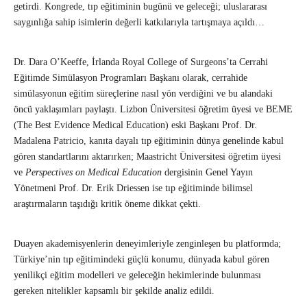
getirdi. Kongrede, tıp eğitiminin bugünü ve geleceği; uluslararası
saygınlığa sahip isimlerin değerli katkılarıyla tartışmaya açıldı…
Dr. Dara O’Keeffe, İrlanda Royal College of Surgeons’ta Cerrahi
Eğitimde Simülasyon Programları Başkanı olarak, cerrahide
simülasyonun eğitim süreçlerine nasıl yön verdiğini ve bu alandaki
öncü yaklaşımları paylaştı. Lizbon Üniversitesi öğretim üyesi ve BEME
(The Best Evidence Medical Education) eski Başkanı Prof. Dr.
Madalena Patricio, kanıta dayalı tıp eğitiminin dünya genelinde kabul
gören standartlarını aktarırken; Maastricht Üniversitesi öğretim üyesi
ve
Perspectives on Medical Education
dergisinin Genel Yayın
Yönetmeni Prof. Dr. Erik Driessen ise tıp eğitiminde bilimsel
araştırmaların taşıdığı kritik öneme dikkat çekti.
Duayen akademisyenlerin deneyimleriyle zenginleşen bu platformda;
Türkiye’nin tıp eğitimindeki güçlü konumu, dünyada kabul gören
yenilikçi eğitim modelleri ve geleceğin hekimlerinde bulunması
gereken nitelikler kapsamlı bir şekilde analiz edildi.