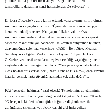
yıl önce simülasyon tek bir odadaydı. Bugün üç katlı, ileri
teknolojilerle donatılmış sanal hastanelerden söz ediyoruz”…
Dr. Dara O’Keeffe’ye göre klinik ortamda vaka sayısının sınırlı olması,
simülasyonu vazgeçilmez kılıyor. “Öğrenciler ve asistanlar her şeyi
hasta üzerinde öğrenemez. Hata yapma lüksleri yoktur. Oysa
simülasyon merkezleri, tekrar tekrar deneme yapma ve hata yaparak
öğrenme imkânı sunuyor. Acıbadem Üniversitesi bünyesinde bulunan,
dünyanın önde gelen merkezlerinden CASE – İleri Düzey Medikal
Simülasyon ve Eğitim Merkezi ise çok kıymetli” diyen Dr. Dara
O’Keeffe, yeni nesil cerrahların özgüven eksikliği yaşadığına yönelik
eleştirilere de katılmadığını belirtiyor: “Yeni jenerasyon daha temkinli.
Odak noktası artık cerrah değil, hasta. Daha az risk almak, daha güvenli
kararlar vermek hasta güvenliği açısından çok daha doğru”…
Peki “geleceğin hekimleri” nasıl olacak? Teknolojinin, tıp eğitiminin
artık çok önemli bir parçası olduğuna dikkat çeken Dr. Dara O’Keeffe,
“Geleceğin hekimleri, teknolojiden bağımsız düşünülemez; ileri
görüntüleme sistemleri ve robotik cerrahi gibi hızla gelişen