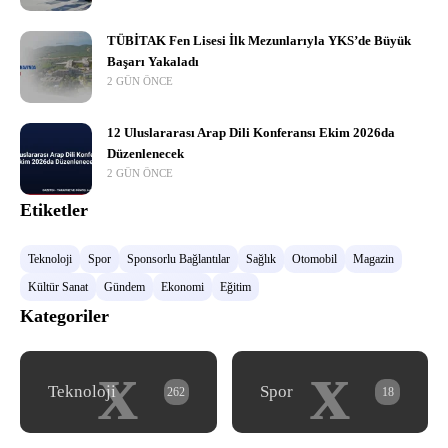
TÜBİTAK Fen Lisesi İlk Mezunlarıyla YKS’de Büyük
Başarı Yakaladı
2 GÜN ÖNCE
12 Uluslararası Arap Dili Konferansı Ekim 2026da
Düzenlenecek
2 GÜN ÖNCE
Etiketler
Teknoloji
Spor
Sponsorlu Bağlantılar
Sağlık
Otomobil
Magazin
Kültür Sanat
Gündem
Ekonomi
Eğitim
Kategoriler
x
x
Teknoloji
Spor
262
18