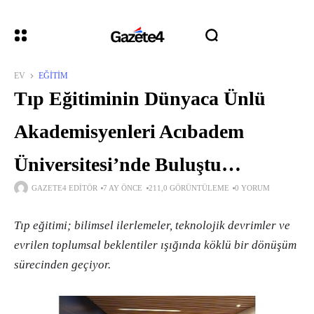
EV
EĞITIM
Tıp Eğitiminin Dünyaca Ünlü
Akademisyenleri Acıbadem
Üniversitesi’nde Buluştu…
GAZETE4 EDITÖR
7 AY ÖNCE
211,0 GÖRÜNTÜLEME
0 YORUM
Tıp eğitimi; bilimsel ilerlemeler, teknolojik devrimler ve
evrilen toplumsal beklentiler ışığında köklü bir dönüşüm
sürecinden geçiyor.