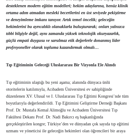
desteklenen modern eğitim modelleri; hekim adaylarına, henüz klinik
ortama adım atmadan mesleki becerilerini en üst seviyede pekiştirme
ve deneyimleme imkanı tanıyor. Artık temel öncelik; geleceğin
hekimlerini bu ayrıcalıklı olanaklarla buluşturarak; onları yalnızca
tıbbi bilgiyle değil, aynı zamanda yüksek teknolojik okuryazarlık,
güçlü empati duygusu ve sarsılmaz etik değerlerle donanmış lider
profesyoneller olarak topluma kazandırmak olmalı…
Tıp Eğitiminin Geleceği Uluslararası Bir Vizyonla Ele Alındı
Tıp eğitiminin ulaştığı bu yeni aşama; alanında dünyaca ünlü
otoritelerin katılımıyla, Acıbadem Üniversitesi ev sahipliğinde
düzenlenen XV. Ulusal ve I. Uluslararası Tıp Eğitimi Kongresi’nde tüm
boyutlarıyla değerlendirildi. Tıp Eğitimini Geliştirme Derneği Başkanı
Prof. Dr. Mustafa Kemal Alimoğlu ve Acıbadem Üniversitesi Tıp
Fakültesi Dekanı Prof. Dr. Nadi Bakırcı eş başkanlığında
gerçekleştirilen kongre; Türkiye’den ve dünyadan çok sayıda tıp eğitimi
uzmanı ve yöneticisi ile geleceğin hekimleri olan öğrencileri bir araya