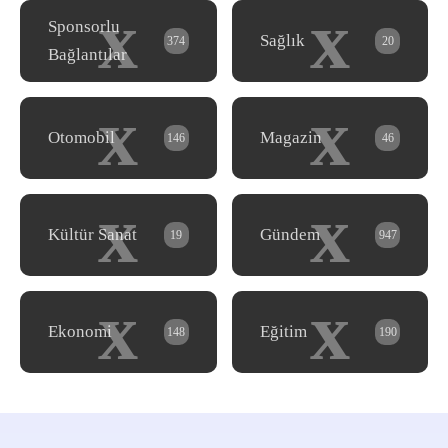
x
x
Sponsorlu
Sağlık
374
20
Bağlantılar
x
x
Otomobil
Magazin
146
46
x
x
Kültür Sanat
Gündem
19
947
x
x
Ekonomi
Eğitim
148
190