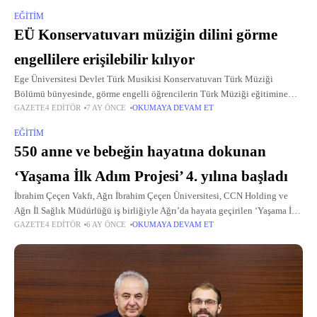
EĞITIM
EÜ Konservatuvarı müziğin dilini görme
engellilere erişilebilir kılıyor
Ege Üniversitesi Devlet Türk Musikisi Konservatuvarı Türk Müziği
Bölümü bünyesinde, görme engelli öğrencilerin Türk Müziği eğitimine
GAZETE4 EDITÖR
7 AY ÖNCE
OKUMAYA DEVAM ET
erişimini artırmaya yönelik çalışmalar sürdürülüyor.
EĞITIM
550 anne ve bebeğin hayatına dokunan
‘Yaşama İlk Adım Projesi’ 4. yılına başladı
İbrahim Çeçen Vakfı, Ağrı İbrahim Çeçen Üniversitesi, CCN Holding ve
Ağrı İl Sağlık Müdürlüğü iş birliğiyle Ağrı’da hayata geçirilen ‘Yaşama İlk
GAZETE4 EDITÖR
6 AY ÖNCE
OKUMAYA DEVAM ET
Adım’ projesi, dördüncü yılına girdi.