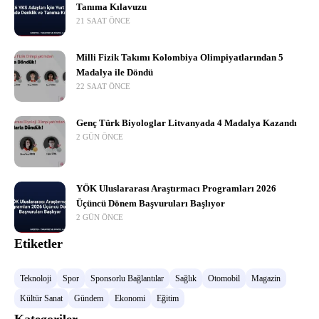
Tanıma Kılavuzu
21 SAAT ÖNCE
Milli Fizik Takımı Kolombiya Olimpiyatlarından 5
Madalya ile Döndü
22 SAAT ÖNCE
Genç Türk Biyologlar Litvanyada 4 Madalya Kazandı
2 GÜN ÖNCE
YÖK Uluslararası Araştırmacı Programları 2026
Üçüncü Dönem Başvuruları Başlıyor
2 GÜN ÖNCE
Etiketler
Teknoloji
Spor
Sponsorlu Bağlantılar
Sağlık
Otomobil
Magazin
Kültür Sanat
Gündem
Ekonomi
Eğitim