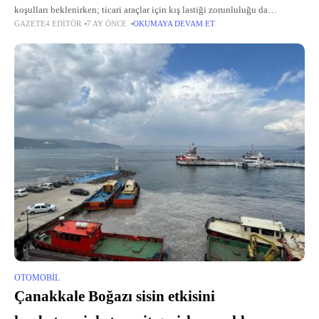
koşulları beklenirken; ticari araçlar için kış lastiği zorunluluğu da
GAZETE4 EDITÖR
7 AY ÖNCE
OKUMAYA DEVAM ET
yürürlüğe girdi.
OTOMOBIL
Çanakkale Boğazı sisin etkisini