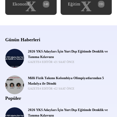
x
x
Ekonomi
Eğitim
148
191
Günün Haberleri
2026 YKS Adayları İçin Yurt Dışı Eğitimde Denklik ve
Tanıma Kılavuzu
GAZETE4 EDITÖR
21 SAAT ÖNCE
Milli Fizik Takımı Kolombiya Olimpiyatlarından 5
Madalya ile Döndü
GAZETE4 EDITÖR
22 SAAT ÖNCE
Popüler
2026 YKS Adayları İçin Yurt Dışı Eğitimde Denklik ve
Tanıma Kılavuzu