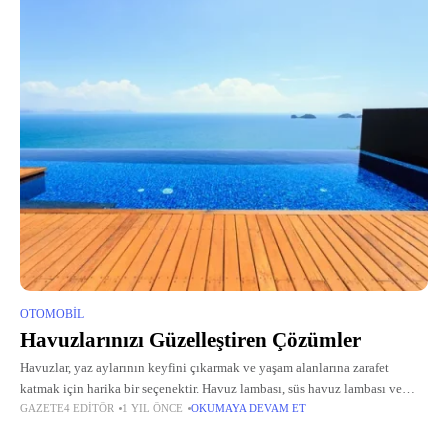
OTOMOBIL
Havuzlarınızı Güzelleştiren Çözümler
Havuzlar, yaz aylarının keyfini çıkarmak ve yaşam alanlarına zarafet
katmak için harika bir seçenektir. Havuz lambası, süs havuz lambası ve
GAZETE4 EDITÖR
1 YIL ÖNCE
OKUMAYA DEVAM ET
havuz trafosu gibi ürünler, havuzların hem işlevsel hem de görsel