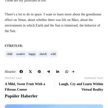
Those are my priorities in life.
There’s a lot to do in space. I want to learn more about the greenhouse
effect on Venus, about whether there was life on Mars, about the
environment in which Earth and the Sun is immersed, the behavior of
the Sun.
ETIKETLER:
child
creative
happy
sketch
wild
Hisseler:
ÖNCEKI YAZI
SONRAKI YAZI
A Mild, Sweet Fruit With a
Laugh, Cry and Learn Within
Fibrous Center
Virtual Reality
Popüler Haberler