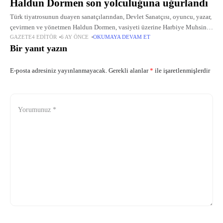
Haldun Dormen son yolculuğuna uğurlandı
Türk tiyatrosunun duayen sanatçılarından, Devlet Sanatçısı, oyuncu, yazar,
çevirmen ve yönetmen Haldun Dormen, vasiyeti üzerine Harbiye Muhsin
GAZETE4 EDITÖR
6 AY ÖNCE
OKUMAYA DEVAM ET
Ertuğrul Sahnesi’nde düzenlenen bir törenle son yolculuğuna uğurlandı.
Bir yanıt yazın
E-posta adresiniz yayınlanmayacak.
Gerekli alanlar
*
ile işaretlenmişlerdir