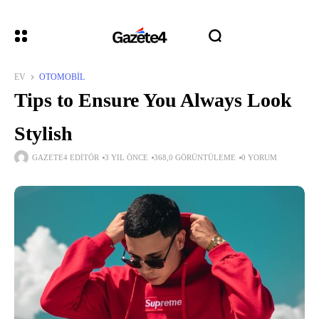
EV
OTOMOBIL
Tips to Ensure You Always Look
Stylish
GAZETE4 EDITÖR
3 YIL ÖNCE
368,0 GÖRÜNTÜLEME
0 YORUM