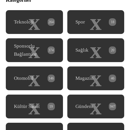
Kategoriler
x
x
Teknoloji
Spor
264
18
x
x
Sponsorlu
Sağlık
374
20
Bağlantılar
x
x
Otomobil
Magazin
146
46
x
x
Kültür Sanat
Gündem
19
947