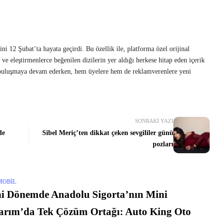
ni 12 Şubat’ta hayata geçirdi. Bu özellik ile, platforma özel orijinal
ü ve eleştirmenlerce beğenilen dizilerin yer aldığı herkese hitap eden içerik
e buluşmaya devam ederken, hem üyelere hem de reklamverenlere yeni
SONRAKI YAZI
de
Sibel Meriç’ten dikkat çeken sevgililer günü
pozları
MOBIL
i Dönemde Anadolu Sigorta’nın Mini
rım’da Tek Çözüm Ortağı: Auto King Oto