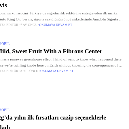
vis
onarım konseptini Türkiye’de sigortacılık sektörüne entegre eden ilk marka
Auto King Oto Servis, sigorta sektörünün öncü şirketlerinde Anadolu Sigorta ile
TE4 EDITÖR
7 AY ÖNCE
OKUMAYA DEVAM ET
ir iş birliğine imza attı.
MOBIL
ild, Sweet Fruit With a Fibrous Center
 has a runaway greenhouse effect. I kind of want to know what happened there
se we’re twirling knobs here on Earth without knowing the consequences of it.
TE4 EDITÖR
3 YIL ÖNCE
OKUMAYA DEVAM ET
 once
MOBIL
g’da yılın ilk fırsatları cazip seçeneklerle
ladı