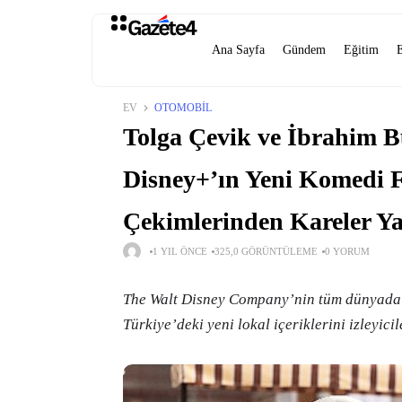
Ana Sayfa
Gündem
Eğitim
EV
OTOMOBIL
Tolga Çevik ve İbrahim Bü
Disney+’ın Yeni Komedi F
Çekimlerinden Kareler Ya
1 YIL ÖNCE
325,0 GÖRÜNTÜLEME
0 YORUM
The Walt Disney Company’nin tüm dünyada m
Türkiye’deki yeni lokal içeriklerini izleyic