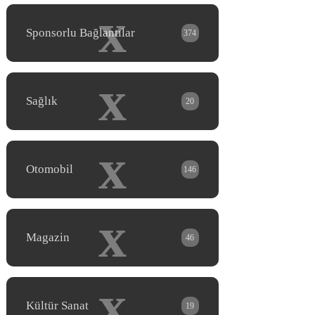
x
Sponsorlu Bağlantılar
374
x
Sağlık
20
x
Otomobil
146
x
Magazin
46
x
Kültür Sanat
19