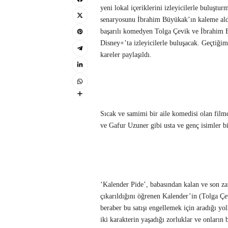
yeni lokal içeriklerini izleyicilerle buluşt
senaryosunu İbrahim Büyükak’ın kaleme aldı
başarılı komedyen Tolga Çevik ve İbrahim B
Disney+’ta izleyicilerle buluşacak. Geçtiği
kareler paylaşıldı.
Sıcak ve samimi bir aile komedisi olan fil
ve Gafur Uzuner gibi usta ve genç isimler bir
‘Kalender Pide’, babasından kalan ve son zam
çıkarıldığını öğrenen Kalender’in (Tolga Çe
beraber bu satışı engellemek için aradığı yoll
iki karakterin yaşadığı zorluklar ve onları