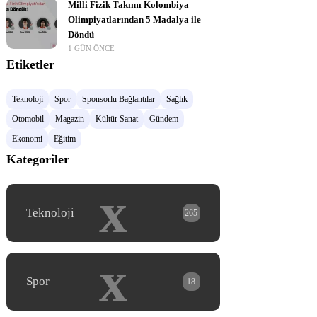
Milli Fizik Takımı Kolombiya
Olimpiyatlarından 5 Madalya ile
Döndü
1 GÜN ÖNCE
Etiketler
Teknoloji
Spor
Sponsorlu Bağlantılar
Sağlık
Otomobil
Magazin
Kültür Sanat
Gündem
Ekonomi
Eğitim
Kategoriler
x
Teknoloji
265
x
Spor
18