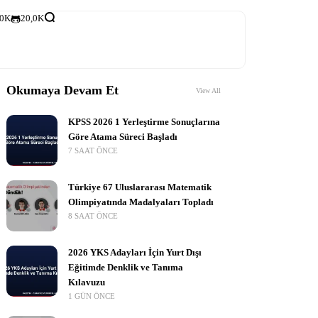
,0K
20,0K
Okumaya Devam Et
View All
KPSS 2026 1 Yerleştirme Sonuçlarına
Göre Atama Süreci Başladı
7 SAAT ÖNCE
Türkiye 67 Uluslararası Matematik
Olimpiyatında Madalyaları Topladı
8 SAAT ÖNCE
2026 YKS Adayları İçin Yurt Dışı
Eğitimde Denklik ve Tanıma
Kılavuzu
1 GÜN ÖNCE