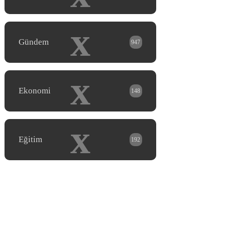
x
Gündem
947
x
Ekonomi
148
x
Eğitim
192