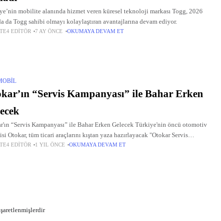
ye’nin mobilite alanında hizmet veren küresel teknoloji markası Togg, 2026
da da Togg sahibi olmayı kolaylaştıran avantajlarına devam ediyor.
TE4 EDITÖR
7 AY ÖNCE
OKUMAYA DEVAM ET
MOBIL
kar’ın “Servis Kampanyası” ile Bahar Erken
ecek
r'ın “Servis Kampanyası” ile Bahar Erken Gelecek Türkiye'nin öncü otomotiv
cisi Otokar, tüm ticari araçlarını kıştan yaza hazırlayacak "Otokar Servis
TE4 EDITÖR
1 YIL ÖNCE
OKUMAYA DEVAM ET
nyası”nı başlatıyor.
işaretlenmişlerdir