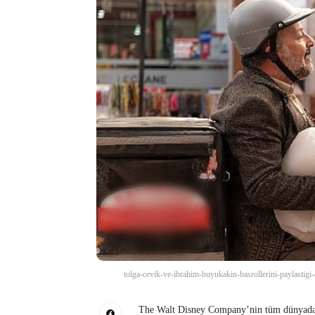
tolga-cevik-ve-ibrahim-buyukakin-basrollerini-paylastigi
The Walt Disney Company’nin tüm dünyada m