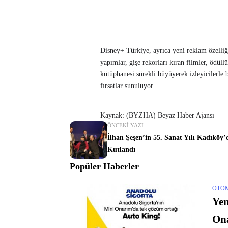
Disney+ Türkiye, ayrıca yeni reklam özelliği
yapımlar, gişe rekorları kıran filmler, ödüll
kütüphanesi sürekli büyüyerek izleyicilerl
fırsatlar sunuluyor.
Kaynak: (BYZHA) Beyaz Haber Ajansı
ÖNCEKI YAZI
İlhan Şeşen’in 55. Sanat Yılı Kadıköy’
Kutlandı
Popüler Haberler
OTO
Yen
Ona