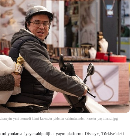
-disneyin-yeni-komedi-filmi-kalender-pidenin-cekimlerinden-kareler-yayinlandi.jpg
ilyonlarca üyeye sahip dijital yayın platformu Disney+, Türkiye’deki