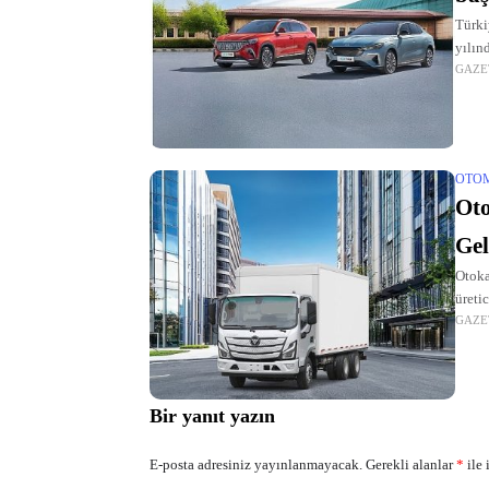
Türki
yılın
GAZE
OTO
Oto
Gel
Otoka
üreti
GAZE
Kampa
Bir yanıt yazın
E-posta adresiniz yayınlanmayacak.
Gerekli alanlar
*
ile 