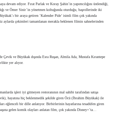
urmaya devam ediyor. Fırat Parlak ve Koray Şahin’in yapımcılığını üstlendiği,
ğı ve Ömer Sinir’in yönetmen koltuğunda oturduğu, başrollerinde iki
üyükak’ı bir araya getiren ‘Kalender Pide’ isimli film çok yakında
miz aylarda çekimleri tamamlanan merakla beklenen filmin sahnelerinden
mde Çevik ve Büyükak dışında Esra Ruşan, Almila Ada, Mustafa Kırantepe
likte yer alıyor.
anlarda işleri iyi gitmeyen restoranının mal sahibi tarafından satışa
vik), hayatına hiç beklenmedik şekilde giren Öcü (İbrahim Büyükak) ile
arı eğlenceli bir dille anlatıyor. Birbirlerinin hayatlarına tesadüfen giren
n başına gelen komik olayları anlatan film, çok yakında Disney+’ta…