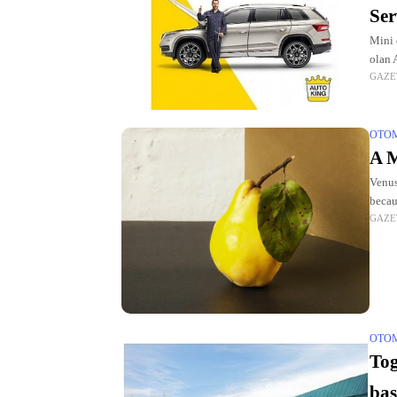
Ser
Mini 
olan 
GAZE
yeni b
OTO
A M
Venus
becau
GAZE
Mars
OTO
Tog
baş