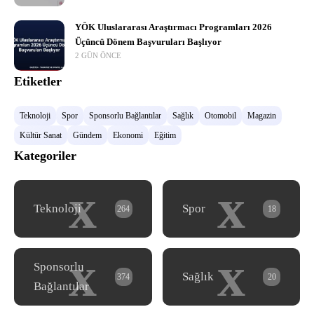
YÖK Uluslararası Araştırmacı Programları 2026
Üçüncü Dönem Başvuruları Başlıyor
2 GÜN ÖNCE
Etiketler
Teknoloji
Spor
Sponsorlu Bağlantılar
Sağlık
Otomobil
Magazin
Kültür Sanat
Gündem
Ekonomi
Eğitim
Kategoriler
x
x
Teknoloji
Spor
264
18
x
x
Sponsorlu
Sağlık
374
20
Bağlantılar