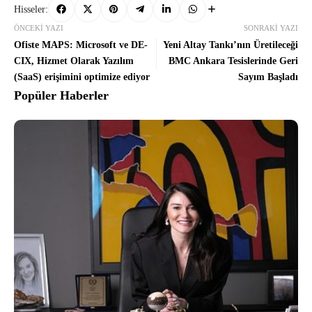
Hisseler:
ÖNCEKI YAZI
SONRAKI YAZI
Ofiste MAPS: Microsoft ve DE-
Yeni Altay Tankı’nın Üretileceği
CIX, Hizmet Olarak Yazılım
BMC Ankara Tesislerinde Geri
(SaaS) erişimini optimize ediyor
Sayım Başladı
Popüler Haberler