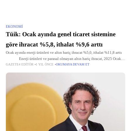
EKONOMI
Tüik: Ocak ayında genel ticaret sistemine
göre ihracat %5,8, ithalat %9,6 arttı
Ocak ayında enerji ürünleri ve altın hariç ihracat %5,0, ithalat %11,8 arttı
Enerji ürünleri ve parasal olmayan altın hariç ihracat, 2025 Ocak
GAZETE4 EDITÖR
1 YIL ÖNCE
OKUMAYA DEVAM ET
ayında %5,0 artarak 18 milyar 576