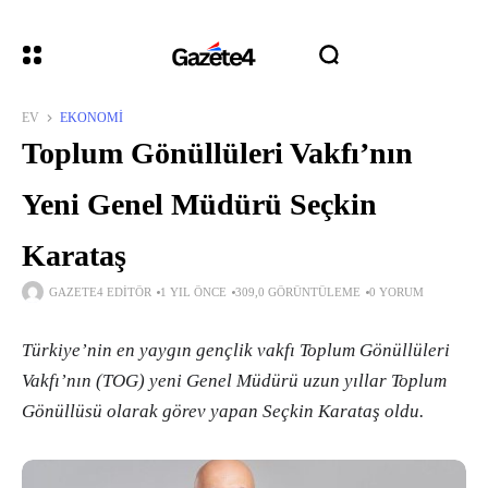
EV
EKONOMI
Toplum Gönüllüleri Vakfı’nın
Yeni Genel Müdürü Seçkin
Karataş
GAZETE4 EDITÖR
1 YIL ÖNCE
309,0 GÖRÜNTÜLEME
0 YORUM
Türkiye’nin en yaygın gençlik vakfı Toplum Gönüllüleri
Vakfı’nın (TOG) yeni Genel Müdürü uzun yıllar Toplum
Gönüllüsü olarak görev yapan Seçkin Karataş oldu.