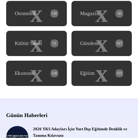
x
x
Otomobil
Magazin
146
46
x
x
Kültür Sanat
Gündem
19
947
x
x
Ekonomi
Eğitim
148
191
Günün Haberleri
2026 YKS Adayları İçin Yurt Dışı Eğitimde Denklik ve
Tanıma Kılavuzu