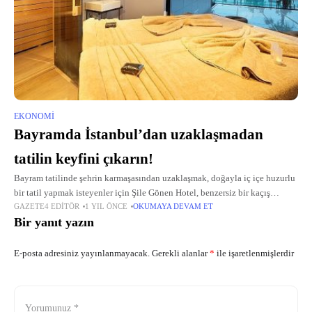
EKONOMI
Bayramda İstanbul’dan uzaklaşmadan
tatilin keyfini çıkarın!
Bayram tatilinde şehrin karmaşasından uzaklaşmak, doğayla iç içe huzurlu
bir tatil yapmak isteyenler için Şile Gönen Hotel, benzersiz bir kaçış
GAZETE4 EDITÖR
1 YIL ÖNCE
OKUMAYA DEVAM ET
noktası sunuyor.
Bir yanıt yazın
E-posta adresiniz yayınlanmayacak.
Gerekli alanlar
*
ile işaretlenmişlerdir