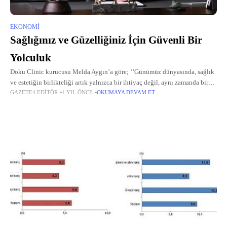
EKONOMI
Sağlığınız ve Güzelliğiniz İçin Güvenli Bir
Yolculuk
Doku Clinic kurucusu Melda Aygın’a göre; ‘’Günümüz dünyasında, sağlık
ve estetiğin birlikteliği artık yalnızca bir ihtiyaç değil, aynı zamanda bir
GAZETE4 EDITÖR
1 YIL ÖNCE
OKUMAYA DEVAM ET
yaşam biçimi.