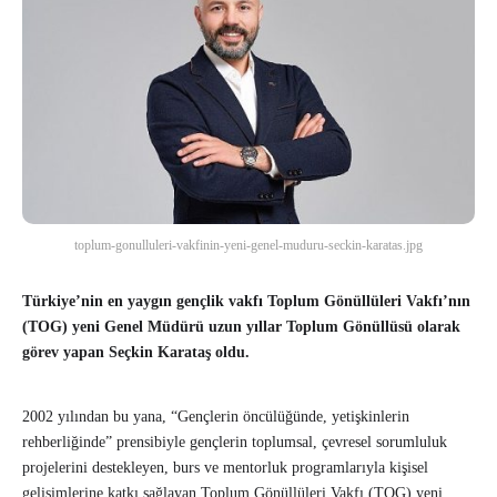
toplum-gonulluleri-vakfinin-yeni-genel-muduru-seckin-karatas.jpg
Türkiye’nin en yaygın gençlik vakfı Toplum Gönüllüleri Vakfı’nın
(TOG) yeni Genel Müdürü uzun yıllar Toplum Gönüllüsü olarak
görev yapan Seçkin Karataş oldu.
2002 yılından bu yana, “Gençlerin öncülüğünde, yetişkinlerin
rehberliğinde” prensibiyle gençlerin toplumsal, çevresel sorumluluk
projelerini destekleyen, burs ve mentorluk programlarıyla kişisel
gelişimlerine katkı sağlayan Toplum Gönüllüleri Vakfı (TOG) yeni