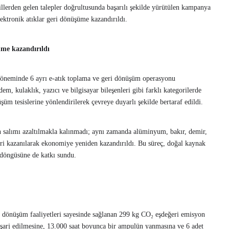
illerden gelen talepler doğrultusunda başarılı şekilde yürütülen kampanya
lektronik atıklar geri dönüşüme kazandırıldı.
üme kazandırıldı
eminde 6 ayrı e-atık toplama ve geri dönüşüm operasyonu
dem, kulaklık, yazıcı ve bilgisayar bileşenleri gibi farklı kategorilerde
üşüm tesislerine yönlendirilerek çevreye duyarlı şekilde bertaraf edildi.
n salımı azaltılmakla kalınmadı; aynı zamanda alüminyum, bakır, demir,
eri kazanılarak ekonomiye yeniden kazandırıldı. Bu süreç, doğal kaynak
m döngüsüne de katkı sundu.
ri dönüşüm faaliyetleri sayesinde sağlanan 299 kg CO₂ eşdeğeri emisyon
 şarj edilmesine, 13.000 saat boyunca bir ampulün yanmasına ve 6 adet