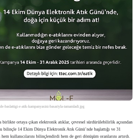
de-baslattigi-e-atik-kampanyasini-basariyla-tamamladi.jpg
birlikte ortaya çıkan elektronik atıklar, çevresel sürdürülebilirlik açısından
c, bu bilinçle 14 Ekim Dünya Elektronik Atık Günü’nde başlattığı ve 31
 hem kullanıcılarını bilinçlendirdi hem de geri dönüşüm oranlarını artırdı.