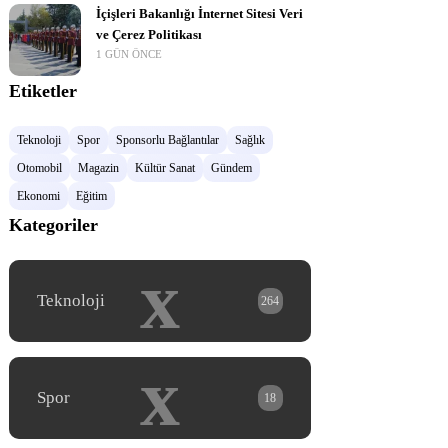
İçişleri Bakanlığı İnternet Sitesi Veri
ve Çerez Politikası
1 GÜN ÖNCE
Etiketler
Teknoloji
Spor
Sponsorlu Bağlantılar
Sağlık
Otomobil
Magazin
Kültür Sanat
Gündem
Ekonomi
Eğitim
Kategoriler
x
Teknoloji
264
x
Spor
18