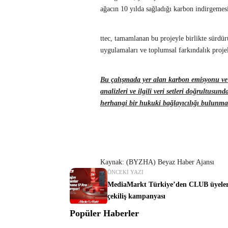
ağacın 10 yılda sağladığı karbon indirgemesi
ttec, tamamlanan bu projeyle birlikte sürdü
uygulamaları ve toplumsal farkındalık projel
Bu çalışmada yer alan karbon emisyonu ve 
analizleri ve ilgili veri setleri doğrultusu
herhangi bir hukuki bağlayıcılığı bulunma
Kaynak: (BYZHA) Beyaz Haber Ajansı
ÖNCEKI YAZI
MediaMarkt Türkiye’den CLUB üyeleri
çekiliş kampanyası
Popüler Haberler