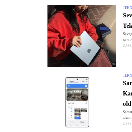
TEKN
Sev
Tek
Sevgi
hem d
GAZE
TEKN
Sam
Kam
old
Samsun
sensö
GAZE
için 