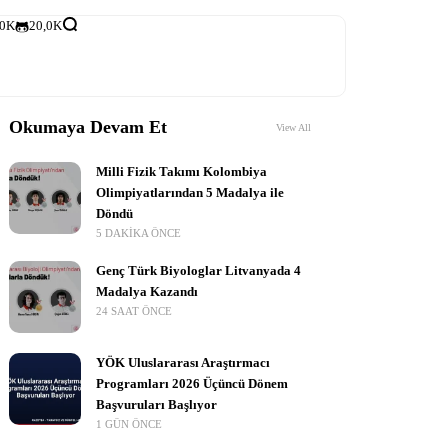
,0K
20,0K
Okumaya Devam Et
View All
Milli Fizik Takımı Kolombiya
Olimpiyatlarından 5 Madalya ile
Döndü
5 DAKIKA ÖNCE
Genç Türk Biyologlar Litvanyada 4
Madalya Kazandı
24 SAAT ÖNCE
YÖK Uluslararası Araştırmacı
Programları 2026 Üçüncü Dönem
Başvuruları Başlıyor
1 GÜN ÖNCE