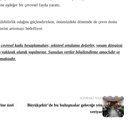
ne eşdeğer bir çevresel fayda yarattı.
rülebilirlik odağını güçlendirirken, önümüzdeki dönemde de çevre dostu
erini artırmayı hedefliyor.
çevresel katkı hesaplamaları; sektörel ortalama değerler, yaşam döngüsü
nda yaklaşık olarak yapılmıştır. Sunulan veriler bilgilendirme amaçlıdır ve
maktadır.
SONRAKI YAZI
ne özel
Büyükşehir’de bu buluşmalar geleceğe yön
veriyor