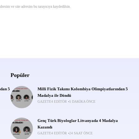
resim ve site adresim bu tarayıcıya kaydedilsin.
Popüler
ndan 5
Milli Fizik Takımı Kolombiya Olimpiyatlarından 5
Madalya ile Döndü
GAZETE4 EDITÖR
5 DAKIKA ÖNCE
Genç Türk Biyologlar Litvanyada 4 Madalya
Kazandı
GAZETE4 EDITÖR
24 SAAT ÖNCE