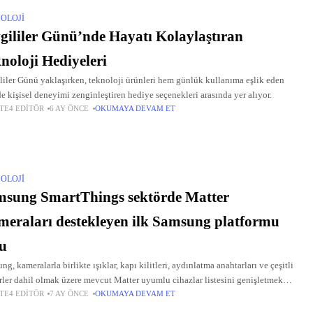
OLOJI
gililer Günü’nde Hayatı Kolaylaştıran
noloji Hediyeleri
liler Günü yaklaşırken, teknoloji ürünleri hem günlük kullanıma eşlik eden
e kişisel deneyimi zenginleştiren hediye seçenekleri arasında yer alıyor.
TE4 EDITÖR
6 AY ÖNCE
OKUMAYA DEVAM ET
OLOJI
sung SmartThings sektörde Matter
eraları destekleyen ilk Samsung platformu
u
g, kameralarla birlikte ışıklar, kapı kilitleri, aydınlatma anahtarları ve çeşitli
rler dahil olmak üzere mevcut Matter uyumlu cihazlar listesini genişletmek
TE4 EDITÖR
7 AY ÖNCE
OKUMAYA DEVAM ET
SmartThings güncellemeleri yayınlayacak.