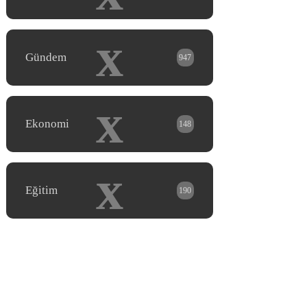
x
Gündem
947
x
Ekonomi
148
x
Eğitim
190