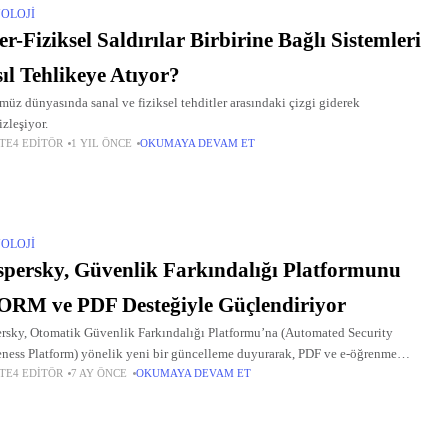
OLOJI
er-Fiziksel Saldırılar Birbirine Bağlı Sistemleri
ıl Tehlikeye Atıyor?
üz dünyasında sanal ve fiziksel tehditler arasındaki çizgi giderek
izleşiyor.
TE4 EDITÖR
1 YIL ÖNCE
OKUMAYA DEVAM ET
OLOJI
persky, Güvenlik Farkındalığı Platformunu
RM ve PDF Desteğiyle Güçlendiriyor
rsky, Otomatik Güvenlik Farkındalığı Platformu’na (Automated Security
ness Platform) yönelik yeni bir güncelleme duyurarak, PDF ve e-öğrenme
TE4 EDITÖR
7 AY ÖNCE
OKUMAYA DEVAM ET
klerinin dağıtımı ve yönetimi için sektör standardı olan SCORM (Sharable
nt Object Reference