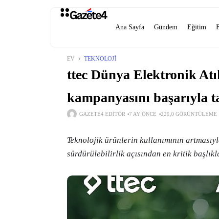
Ana Sayfa
Gündem
Eğitim
EV
TEKNOLOJI
ttec Dünya Elektronik Atı
kampanyasını başarıyla 
GAZETE4 EDITÖR
7 AY ÖNCE
229,0 GÖRÜNTÜLEME
Teknolojik ürünlerin kullanımının artmasıyla
sürdürülebilirlik açısından en kritik başlıkl