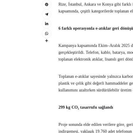
Rize, İstanbul, Ankara ve Konya gibi farklı 
kapsamında, çeşitli kategorilerde toplanan e
6 farklı operasyonla e-atıklar geri dönüş
Kampanya kapsamında Ekim–Aralık 2025 dön
gerçekleştirildi. Telefon, kablo, batarya, mo
toplanan elektronik atıklar, lisanslı geri dön
Toplanan e-atıklar sayesinde yalnızca karbo
plastik ve çelik gibi değerli hammaddeler g
kullanımını azaltırken sürdürülebilir üreti
299 kg CO₂ tasarrufu sağlandı
Proje sonunda elde edilen verilere göre, ge
indirgemesi, yaklaşık 19.760 adet telefonun