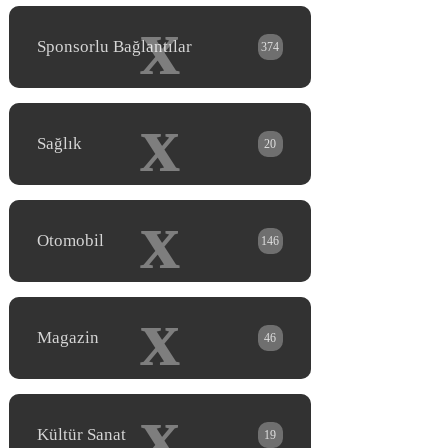
x
Sponsorlu Bağlantılar
374
x
Sağlık
20
x
Otomobil
146
x
Magazin
46
x
Kültür Sanat
19