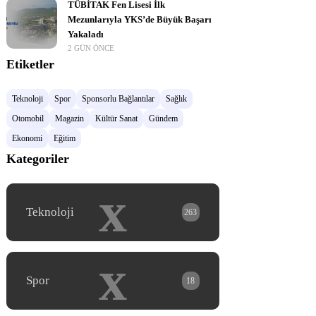
TÜBİTAK Fen Lisesi İlk
Mezunlarıyla YKS’de Büyük Başarı
Yakaladı
2 GÜN ÖNCE
Etiketler
Teknoloji
Spor
Sponsorlu Bağlantılar
Sağlık
Otomobil
Magazin
Kültür Sanat
Gündem
Ekonomi
Eğitim
Kategoriler
x
Teknoloji
263
x
Spor
18