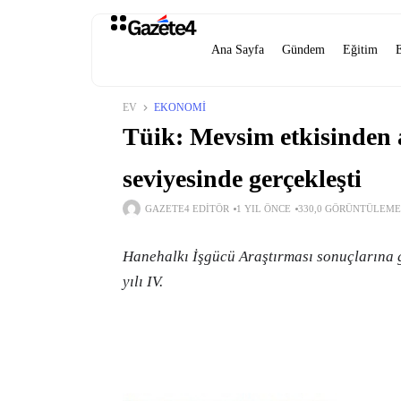
Ana Sayfa
Gündem
Eğitim
EV
EKONOMI
Tüik: Mevsim etkisinden a
seviyesinde gerçekleşti
GAZETE4 EDITÖR
1 YIL ÖNCE
330,0 GÖRÜNTÜLEME
Hanehalkı İşgücü Araştırması sonuçlarına gö
yılı IV.