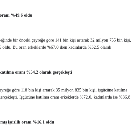
 oranı %49,6 oldu
yreğinde bir önceki çeyreğe göre 141 bin kişi artarak 32 milyon 755 bin kişi,
9,6 oldu. Bu oran erkeklerde %67,0 iken kadınlarda %32,5 olarak
katılma oranı %54,2 olarak gerçekleşti
eyreğe göre 118 bin kişi artarak 35 milyon 835 bin kişi, işgücüne katılma
 gerçekleşti. İşgücüne katılma oranı erkeklerde %72,0, kadınlarda ise %36,8
mış işsizlik oranı %16,1 oldu