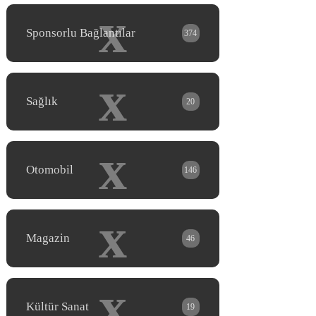
x
Sponsorlu Bağlantılar
374
x
Sağlık
20
x
Otomobil
146
x
Magazin
46
x
Kültür Sanat
19