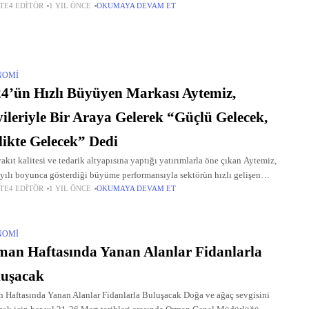
TE4 EDITÖR
1 YIL ÖNCE
OKUMAYA DEVAM ET
NOMI
4’ün Hızlı Büyüyen Markası Aytemiz,
ileriyle Bir Araya Gelerek “Güçlü Gelecek,
likte Gelecek” Dedi
akıt kalitesi ve tedarik altyapısına yaptığı yatırımlarla öne çıkan Aytemiz,
yılı boyunca gösterdiği büyüme performansıyla sektörün hızlı gelişen
TE4 EDITÖR
1 YIL ÖNCE
OKUMAYA DEVAM ET
larından biri oldu.
NOMI
an Haftasında Yanan Alanlar Fidanlarla
luşacak
 Haftasında Yanan Alanlar Fidanlarla Buluşacak Doğa ve ağaç sevgisini