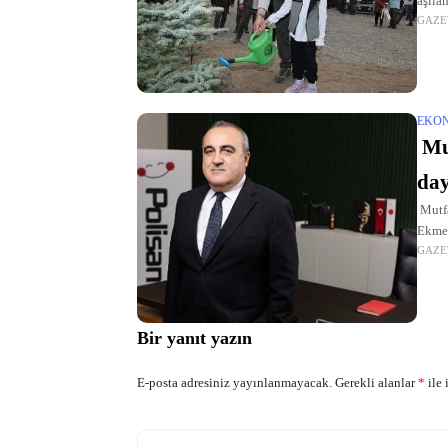
aşıla
GAZE
öncül
EKO
Mut
day
Mutfa
Ekmek
GAZE
atmos
Bir yanıt yazın
E-posta adresiniz yayınlanmayacak.
Gerekli alanlar
*
ile 