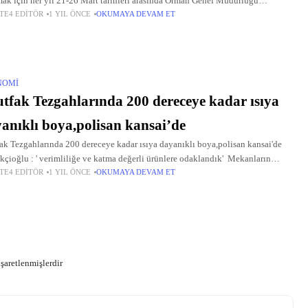
mak için her yıl 21-26 Mart tarihleri arasında Orman Genel Müdürlüğü
TE4 EDITÖR
1 YIL ÖNCE
OKUMAYA DEVAM ET
üğünde tüm yurtta kutlanan Orman Haftası, bu yıl da
NOMI
fak Tezgahlarında 200 dereceye kadar ısıya
anıklı boya,polisan kansai’de
k Tezgahlarında 200 dereceye kadar ısıya dayanıklı boya,polisan kansai'de
çioğlu : ' verimliliğe ve katma değerli ürünlere odaklandık' Mekanların
TE4 EDITÖR
1 YIL ÖNCE
OKUMAYA DEVAM ET
ferini tadilata girmeden, ren k katarak yenilemenin en pratik yolunu Polisan
işaretlenmişlerdir