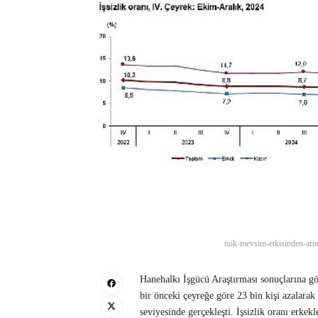
tuik-mevsim-etkisinden-arind
Hanehalkı İşgücü Araştırması sonuçlarına gör
bir önceki çeyreğe göre 23 bin kişi azalarak 
seviyesinde gerçekleşti. İşsizlik oranı erke