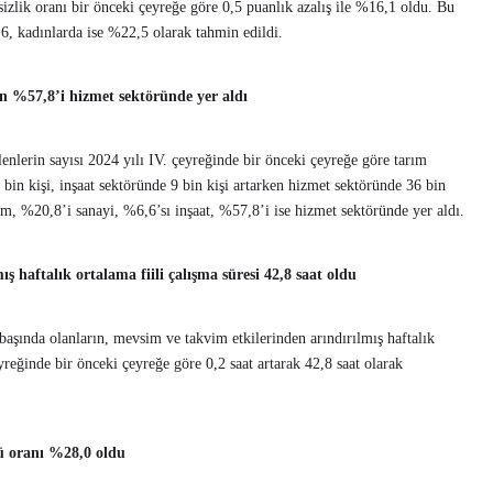
izlik oranı bir önceki çeyreğe göre 0,5 puanlık azalış ile %16,1 oldu. Bu
,6, kadınlarda ise %22,5 olarak tahmin edildi.
n %57,8’i hizmet sektöründe yer aldı
enlerin sayısı 2024 yılı IV. çeyreğinde bir önceki çeyreğe göre tarım
 bin kişi, inşaat sektöründe 9 bin kişi artarken hizmet sektöründe 36 bin
rım, %20,8’i sanayi, %6,6’sı inşaat, %57,8’i ise hizmet sektöründe yer aldı.
ş haftalık ortalama fiili çalışma süresi 42,8 saat oldu
başında olanların, mevsim ve takvim etkilerinden arındırılmış haftalık
eyreğinde bir önceki çeyreğe göre 0,2 saat artarak 42,8 saat olarak
cü oranı %28,0 oldu