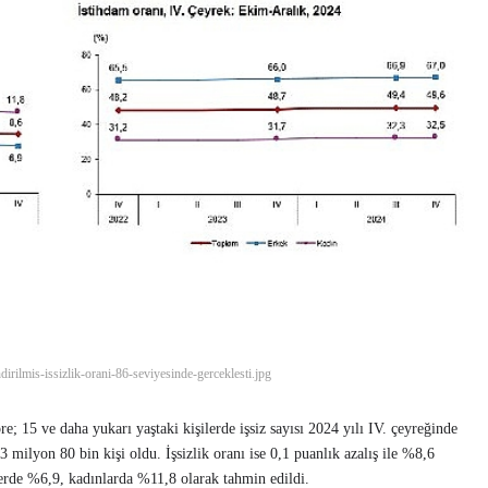
irilmis-issizlik-orani-86-seviyesinde-gerceklesti.jpg
e; 15 ve daha yukarı yaştaki kişilerde işsiz sayısı 2024 yılı IV. çeyreğinde
3 milyon 80 bin kişi oldu. İşsizlik oranı ise 0,1 puanlık azalış ile %8,6
klerde %6,9, kadınlarda %11,8 olarak tahmin edildi.