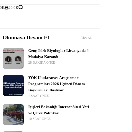
,0K
20,0K
Okumaya Devam Et
View All
Genç Türk Biyologlar Litvanyada 4
Madalya Kazandı
28 DAKIKA ÖNCE
YÖK Uluslararası Araştırmacı
Programları 2026 Üçüncü Dönem
Başvuruları Başlıyor
1 SAAT ÖNCE
İçişleri Bakanlığı İnternet Sitesi Veri
ve Çerez Politikası
10 SAAT ÖNCE