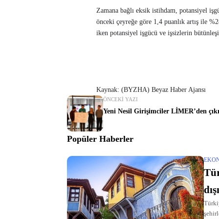
Zamana bağlı eksik istihdam, potansiyel işgü
önceki çeyreğe göre 1,4 puanlık artış ile %
iken potansiyel işgücü ve işsizlerin bütünle
Kaynak: (BYZHA) Beyaz Haber Ajansı
ÖNCEKI YAZI
Yeni Nesil Girişimciler LİMER’den çık
Popüler Haberler
EKO
Tür
dış
Türki
şehirl