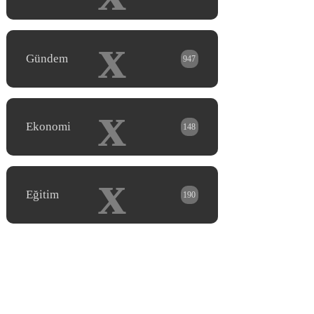
x
Gündem
947
x
Ekonomi
148
x
Eğitim
190