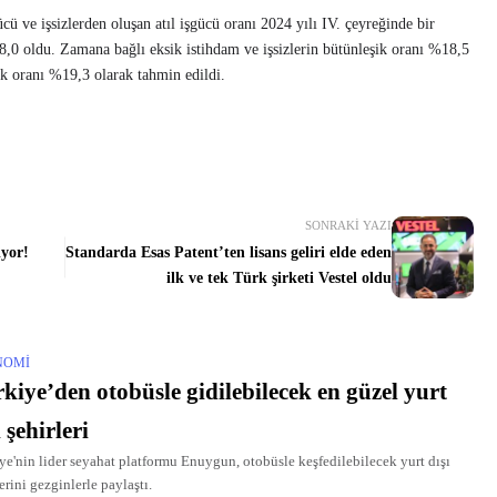
cü ve işsizlerden oluşan atıl işgücü oranı 2024 yılı IV. çeyreğinde bir
28,0 oldu. Zamana bağlı eksik istihdam ve işsizlerin bütünleşik oranı %18,5
şik oranı %19,3 olarak tahmin edildi.
SONRAKI YAZI
ıyor!
Standarda Esas Patent’ten lisans geliri elde eden
ilk ve tek Türk şirketi Vestel oldu
NOMI
kiye’den otobüsle gidilebilecek en güzel yurt
ı şehirleri
ye'nin lider seyahat platformu Enuygun, otobüsle keşfedilebilecek yurt dışı
erini gezginlerle paylaştı.