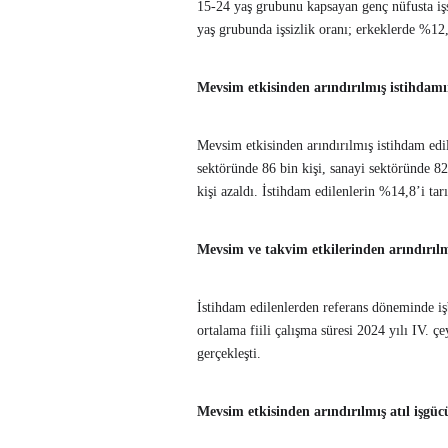
15-24 yaş grubunu kapsayan genç nüfusta işs
yaş grubunda işsizlik oranı; erkeklerde %12
Mevsim etkisinden arındırılmış istihdamı
Mevsim etkisinden arındırılmış istihdam edil
sektöründe 86 bin kişi, sanayi sektöründe 82
kişi azaldı. İstihdam edilenlerin %14,8’i ta
Mevsim ve takvim etkilerinden arındırılmı
İstihdam edilenlerden referans döneminde iş
ortalama fiili çalışma süresi 2024 yılı IV. ç
gerçekleşti.
Mevsim etkisinden arındırılmış atıl işgü