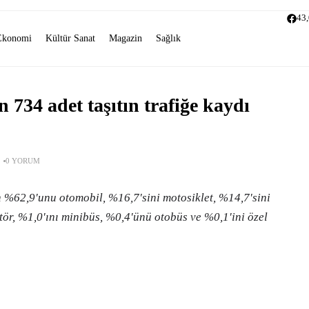
43
Ekonomi
Kültür Sanat
Magazin
Sağlık
 734 adet taşıtın trafiğe kaydı
0 YORUM
n %62,9'unu otomobil, %16,7'sini motosiklet, %14,7'sini
r, %1,0'ını minibüs, %0,4'ünü otobüs ve %0,1'ini özel