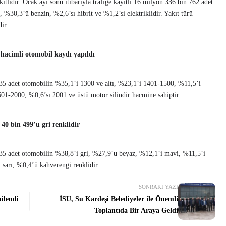
tlıdır. Ocak ayı sonu itibarıyla trafiğe kayıtlı 16 milyon 336 bin 762 adet
%30,3’ü benzin, %2,6’sı hibrit ve %1,2’si elektriklidir. Yakıt türü
ir.
r hacimli otomobil kaydı yapıldı
335 adet otomobilin %35,1’i 1300 ve altı, %23,1’i 1401-1500, %11,5’i
1-2000, %0,6’sı 2001 ve üstü motor silindir hacmine sahiptir.
40 bin 499’u gri renklidir
335 adet otomobilin %38,8’i gri, %27,9’u beyaz, %12,1’i mavi, %11,5’i
 sarı, %0,4’ü kahverengi renklidir.
SONRAKI YAZI
nilendi
İSU, Su Kardeşi Belediyeler ile Önemli
Toplantıda Bir Araya Geldi