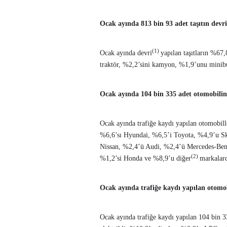
Ocak ayında 813 bin 93 adet taşıtın devri
(1)
Ocak ayında devri
yapılan taşıtların %6
traktör, %2,2’sini kamyon, %1,9’unu minibüs
Ocak ayında 104 bin 335 adet otomobilin 
Ocak ayında trafiğe kaydı yapılan otomobil
%6,6’sı Hyundai, %6,5’i Toyota, %4,9’u S
Nissan, %2,4’ü Audi, %2,4’ü Mercedes-Ben
(2)
%1,2’si Honda ve %8,9’u diğer
markalar
Ocak ayında trafiğe kaydı yapılan otomob
Ocak ayında trafiğe kaydı yapılan 104 bin 