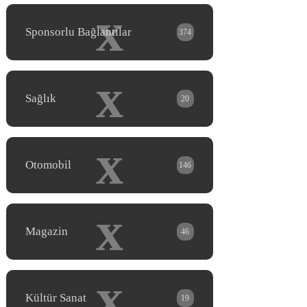
x
Sponsorlu Bağlantılar
374
x
Sağlık
20
x
Otomobil
146
x
Magazin
46
x
Kültür Sanat
19