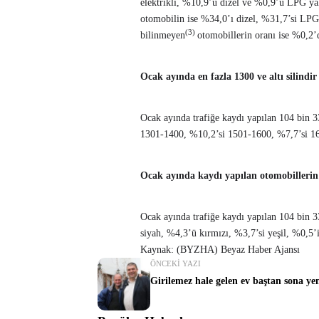
elektrikli, %10,9’u dizel ve %0,9’u LPG yakı
otomobilin ise %34,0’ı dizel, %31,7’si LPG, 
(3)
bilinmeyen
otomobillerin oranı ise %0,2’d
Ocak ayında en fazla 1300 ve altı silindi
Ocak ayında trafiğe kaydı yapılan 104 bin 
1301-1400, %10,2’si 1501-1600, %7,7’si 160
Ocak ayında kaydı yapılan otomobillerin 
Ocak ayında trafiğe kaydı yapılan 104 bin 
siyah, %4,3’ü kırmızı, %3,7’si yeşil, %0,5’i
Kaynak: (BYZHA) Beyaz Haber Ajansı
ÖNCEKI YAZI
Girilemez hale gelen ev baştan sona ye