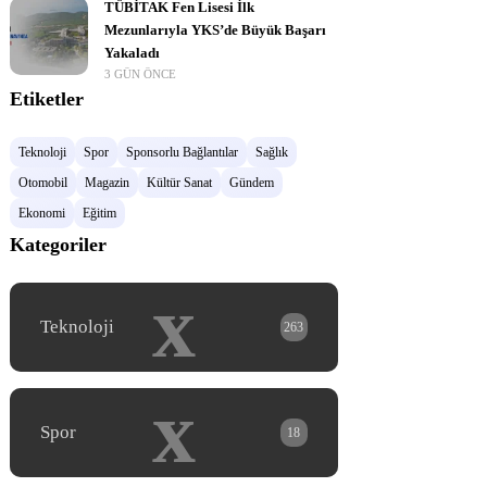
TÜBİTAK Fen Lisesi İlk
Mezunlarıyla YKS’de Büyük Başarı
Yakaladı
3 GÜN ÖNCE
Etiketler
Teknoloji
Spor
Sponsorlu Bağlantılar
Sağlık
Otomobil
Magazin
Kültür Sanat
Gündem
Ekonomi
Eğitim
Kategoriler
x
Teknoloji
263
x
Spor
18