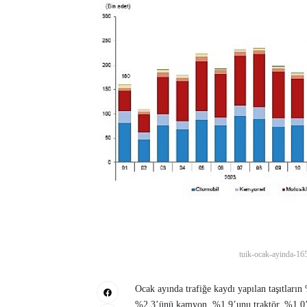
tuik-ocak-ayinda-165-
Ocak ayında trafiğe kaydı yapılan taşıtları
%2,3’ünü kamyon, %1,9’unu traktör, %1,0’ın