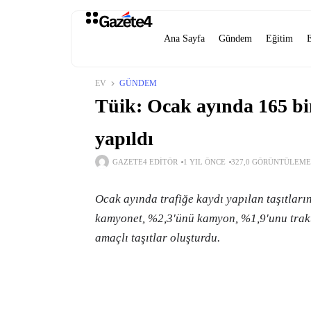
Ana Sayfa
Gündem
Eğitim
EV
GÜNDEM
Tüik: Ocak ayında 165 bin
yapıldı
GAZETE4 EDITÖR
1 YIL ÖNCE
327,0 GÖRÜNTÜLEME
Ocak ayında trafiğe kaydı yapılan taşıtları
kamyonet, %2,3'ünü kamyon, %1,9'unu traktö
amaçlı taşıtlar oluşturdu.