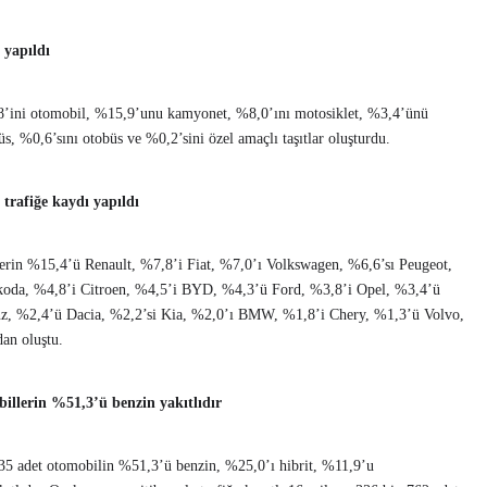
 yapıldı
7,8’ini otomobil, %15,9’unu kamyonet, %8,0’ını motosiklet, %3,4’ünü
, %0,6’sını otobüs ve %0,2’sini özel amaçlı taşıtlar oluşturdu.
trafiğe kaydı yapıldı
lerin %15,4’ü Renault, %7,8’i Fiat, %7,0’ı Volkswagen, %6,6’sı Peugeot,
koda, %4,8’i Citroen, %4,5’i BYD, %4,3’ü Ford, %3,8’i Opel, %3,4’ü
z, %2,4’ü Dacia, %2,2’si Kia, %2,0’ı BMW, %1,8’i Chery, %1,3’ü Volvo,
dan oluştu.
illerin %51,3’ü benzin yakıtlıdır
335 adet otomobilin %51,3’ü benzin, %25,0’ı hibrit, %11,9’u