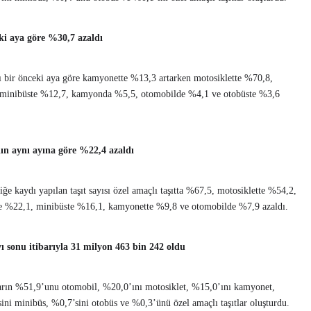
eki aya göre %30,7 azaldı
ısı bir önceki aya göre kamyonette %13,3 artarken motosiklette %70,8,
5, minibüste %12,7, kamyonda %5,5, otomobilde %4,1 ve otobüste %3,6
ılın aynı ayına göre %22,4 azaldı
iğe kaydı yapılan taşıt sayısı özel amaçlı taşıtta %67,5, motosiklette %54,2,
e %22,1, minibüste %16,1, kamyonette %9,8 ve otomobilde %7,9 azaldı.
yı sonu itibarıyla 31 milyon 463 bin 242 oldu
şıtların %51,9’unu otomobil, %20,0’ını motosiklet, %15,0’ını kamyonet,
ini minibüs, %0,7’sini otobüs ve %0,3’ünü özel amaçlı taşıtlar oluşturdu.