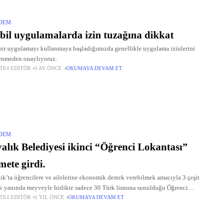
DEM
il uygulamalarda izin tuzağına dikkat
bir uygulamayı kullanmaya başladığımızda genellikle uygulama izinlerini
enmeden onaylıyoruz.
TE4 EDITÖR
5 AY ÖNCE
OKUMAYA DEVAM ET
DEM
alık Belediyesi ikinci “Öğrenci Lokantası”
mete girdi.
ık’ta öğrencilere ve ailelerine ekonomik destek verebilmek amacıyla 3 çeşit
 yanında meyveyle birlikte sadece 30 Türk lirasına sunulduğu Öğrenci
TE4 EDITÖR
1 YIL ÖNCE
OKUMAYA DEVAM ET
tası’nın ikincisi, Ayvalık Belediye Başkanı Mesut Ergin’in öncülüğünde
lenen törenle