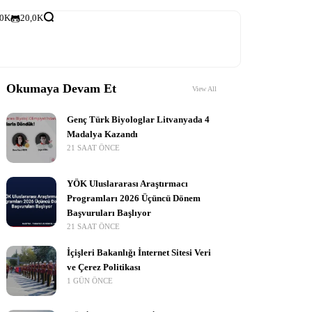
,0K
20,0K
Okumaya Devam Et
View All
Genç Türk Biyologlar Litvanyada 4
Madalya Kazandı
21 SAAT ÖNCE
YÖK Uluslararası Araştırmacı
Programları 2026 Üçüncü Dönem
Başvuruları Başlıyor
21 SAAT ÖNCE
İçişleri Bakanlığı İnternet Sitesi Veri
ve Çerez Politikası
1 GÜN ÖNCE