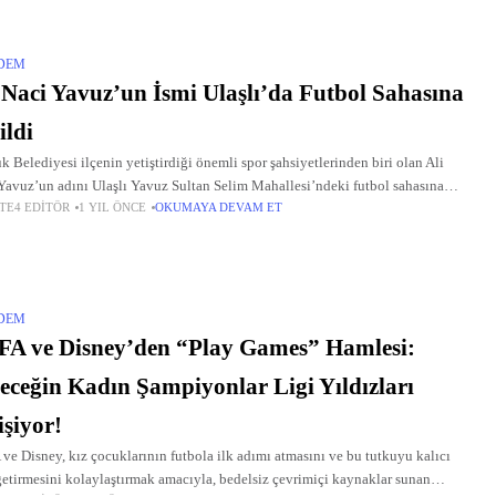
DEM
 Naci Yavuz’un İsmi Ulaşlı’da Futbol Sahasına
ildi
k Belediyesi ilçenin yetiştirdiği önemli spor şahsiyetlerinden biri olan Ali
Yavuz’un adını Ulaşlı Yavuz Sultan Selim Mahallesi’ndeki futbol sahasına
TE4 EDITÖR
1 YIL ÖNCE
OKUMAYA DEVAM ET
DEM
A ve Disney’den “Play Games” Hamlesi:
eceğin Kadın Şampiyonlar Ligi Yıldızları
işiyor!
ve Disney, kız çocuklarının futbola ilk adımı atmasını ve bu tutkuyu kalıcı
getirmesini kolaylaştırmak amacıyla, bedelsiz çevrimiçi kaynaklar sunan