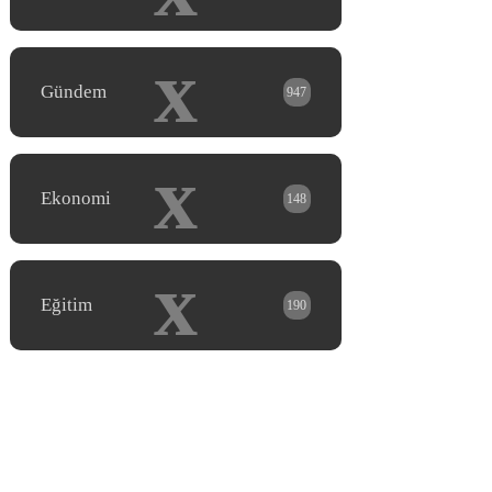
x
Gündem
947
x
Ekonomi
148
x
Eğitim
190