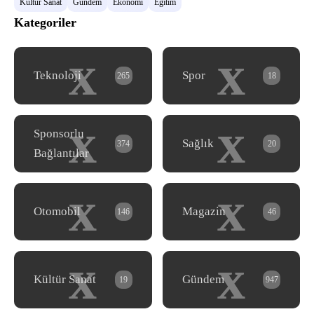
Kültür Sanat
Gündem
Ekonomi
Eğitim
Kategoriler
x
x
Teknoloji
Spor
265
18
x
x
Sponsorlu
Sağlık
374
20
Bağlantılar
x
x
Otomobil
Magazin
146
46
x
x
Kültür Sanat
Gündem
19
947