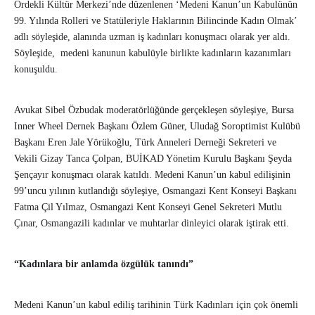
Ördekli Kültür Merkezi’nde düzenlenen ‘Medeni Kanun’un Kabulünün
99. Yılında Rolleri ve Statüleriyle Haklarının Bilincinde Kadın Olmak’
adlı söyleşide, alanında uzman iş kadınları konuşmacı olarak yer aldı.
Söyleşide, medeni kanunun kabulüyle birlikte kadınların kazanımları
konuşuldu.
Avukat Sibel Özbudak moderatörlüğünde gerçekleşen söyleşiye, Bursa
Inner Wheel Dernek Başkanı Özlem Güner, Uludağ Soroptimist Kulübü
Başkanı Eren Jale Yörükoğlu, Türk Anneleri Derneği Sekreteri ve
Vekili Gizay Tanca Çolpan, BUİKAD Yönetim Kurulu Başkanı Şeyda
Şençayır konuşmacı olarak katıldı. Medeni Kanun’un kabul edilişinin
99’uncu yılının kutlandığı söyleşiye, Osmangazi Kent Konseyi Başkanı
Fatma Çil Yılmaz, Osmangazi Kent Konseyi Genel Sekreteri Mutlu
Çınar, Osmangazili kadınlar ve muhtarlar dinleyici olarak iştirak etti.
“Kadınlara bir anlamda özgülük tanındı”
Medeni Kanun’un kabul ediliş tarihinin Türk Kadınları için çok önemli