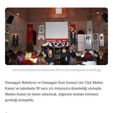
turk-medeni-kanununun-kabulunun-99uncu-yili-osmangazide-kutlandi.jpg
Osmangazi Belediyesi ve Osmangazi Kent Konseyi’nin Türk Medeni
Kanun’un kabulünün 99’uncu yılı dolayısıyla düzenlediği söyleşide,
Medeni Kanun’un önemi anlatılarak, değerinin mutlaka bilinmesi
gerektiği konuşuldu.