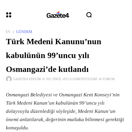
EV
GÜNDEM
Türk Medeni Kanunu’nun
kabulünün 99’uncu yılı
Osmangazi’de kutlandı
GAZETE4 EDITÖR
1 YIL ÖNCE
357,0 GÖRÜNTÜLEME
0 YORUM
Osmangazi Belediyesi ve Osmangazi Kent Konseyi’nin
Türk Medeni Kanun’un kabulünün 99’uncu yılı
dolayısıyla düzenlediği söyleşide, Medeni Kanun’un
önemi anlatılarak, değerinin mutlaka bilinmesi gerektiği
konuşuldu.