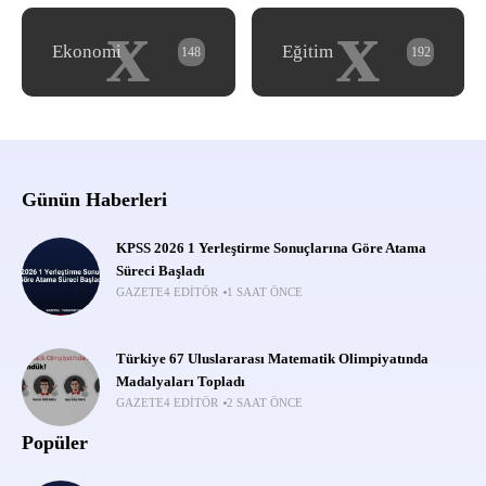
x
x
Ekonomi
Eğitim
148
192
Günün Haberleri
KPSS 2026 1 Yerleştirme Sonuçlarına Göre Atama
Süreci Başladı
GAZETE4 EDITÖR
1 SAAT ÖNCE
Türkiye 67 Uluslararası Matematik Olimpiyatında
Madalyaları Topladı
GAZETE4 EDITÖR
2 SAAT ÖNCE
Popüler