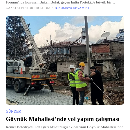
Forumu'nda konuşan Bakan Bolat, geçen hafta Portekiz'e büyük bir
GAZETE4 EDITÖR
10 AY ÖNCE
OKUMAYA DEVAM ET
müteahhitlik heyeti gönderdiklerini anımsatarak, "Portekizli dostlarımız
ülkede önümüzdeki 10 yıl içinde 75
GÜNDEM
Göynük Mahallesi’nde yol yapım çalışması
Kemer Belediyesi Fen İşleri Müdürlüğü ekiplerinin Göynük Mahallesi’nde