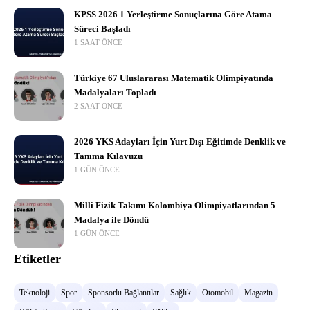
KPSS 2026 1 Yerleştirme Sonuçlarına Göre Atama
Süreci Başladı
1 SAAT ÖNCE
Türkiye 67 Uluslararası Matematik Olimpiyatında
Madalyaları Topladı
2 SAAT ÖNCE
2026 YKS Adayları İçin Yurt Dışı Eğitimde Denklik ve
Tanıma Kılavuzu
1 GÜN ÖNCE
Milli Fizik Takımı Kolombiya Olimpiyatlarından 5
Madalya ile Döndü
1 GÜN ÖNCE
Etiketler
Teknoloji
Spor
Sponsorlu Bağlantılar
Sağlık
Otomobil
Magazin