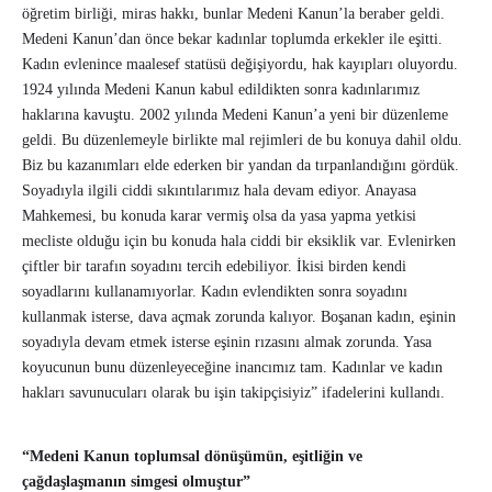
öğretim birliği, miras hakkı, bunlar Medeni Kanun’la beraber geldi.
Medeni Kanun’dan önce bekar kadınlar toplumda erkekler ile eşitti.
Kadın evlenince maalesef statüsü değişiyordu, hak kayıpları oluyordu.
1924 yılında Medeni Kanun kabul edildikten sonra kadınlarımız
haklarına kavuştu. 2002 yılında Medeni Kanun’a yeni bir düzenleme
geldi. Bu düzenlemeyle birlikte mal rejimleri de bu konuya dahil oldu.
Biz bu kazanımları elde ederken bir yandan da tırpanlandığını gördük.
Soyadıyla ilgili ciddi sıkıntılarımız hala devam ediyor. Anayasa
Mahkemesi, bu konuda karar vermiş olsa da yasa yapma yetkisi
mecliste olduğu için bu konuda hala ciddi bir eksiklik var. Evlenirken
çiftler bir tarafın soyadını tercih edebiliyor. İkisi birden kendi
soyadlarını kullanamıyorlar. Kadın evlendikten sonra soyadını
kullanmak isterse, dava açmak zorunda kalıyor. Boşanan kadın, eşinin
soyadıyla devam etmek isterse eşinin rızasını almak zorunda. Yasa
koyucunun bunu düzenleyeceğine inancımız tam. Kadınlar ve kadın
hakları savunucuları olarak bu işin takipçisiyiz” ifadelerini kullandı.
“Medeni Kanun toplumsal dönüşümün, eşitliğin ve
çağdaşlaşmanın simgesi olmuştur”