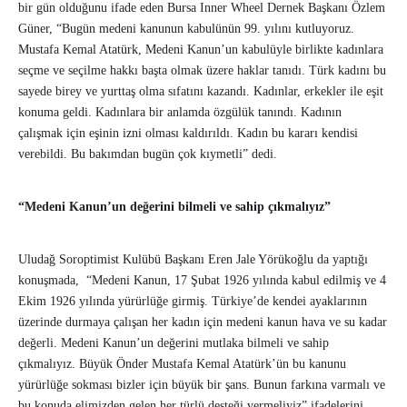
bir gün olduğunu ifade eden Bursa Inner Wheel Dernek Başkanı Özlem
Güner, “Bugün medeni kanunun kabulünün 99. yılını kutluyoruz.
Mustafa Kemal Atatürk, Medeni Kanun’un kabulüyle birlikte kadınlara
seçme ve seçilme hakkı başta olmak üzere haklar tanıdı. Türk kadını bu
sayede birey ve yurttaş olma sıfatını kazandı. Kadınlar, erkekler ile eşit
konuma geldi. Kadınlara bir anlamda özgülük tanındı. Kadının
çalışmak için eşinin izni olması kaldırıldı. Kadın bu kararı kendisi
verebildi. Bu bakımdan bugün çok kıymetli” dedi.
“Medeni Kanun’un değerini bilmeli ve sahip çıkmalıyız”
Uludağ Soroptimist Kulübü Başkanı Eren Jale Yörükoğlu da yaptığı
konuşmada, “Medeni Kanun, 17 Şubat 1926 yılında kabul edilmiş ve 4
Ekim 1926 yılında yürürlüğe girmiş. Türkiye’de kendei ayaklarının
üzerinde durmaya çalışan her kadın için medeni kanun hava ve su kadar
değerli. Medeni Kanun’un değerini mutlaka bilmeli ve sahip
çıkmalıyız. Büyük Önder Mustafa Kemal Atatürk’ün bu kanunu
yürürlüğe sokması bizler için büyük bir şans. Bunun farkına varmalı ve
bu konuda elimizden gelen her türlü desteği vermeliyiz” ifadelerini