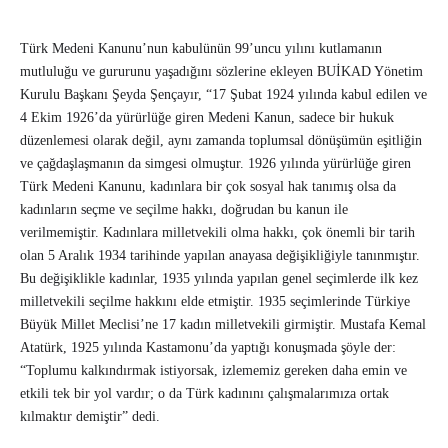
Türk Medeni Kanunu’nun kabulünün 99’uncu yılını kutlamanın
mutluluğu ve gururunu yaşadığını sözlerine ekleyen BUİKAD Yönetim
Kurulu Başkanı Şeyda Şençayır, “17 Şubat 1924 yılında kabul edilen ve
4 Ekim 1926’da yürürlüğe giren Medeni Kanun, sadece bir hukuk
düzenlemesi olarak değil, aynı zamanda toplumsal dönüşümün eşitliğin
ve çağdaşlaşmanın da simgesi olmuştur. 1926 yılında yürürlüğe giren
Türk Medeni Kanunu, kadınlara bir çok sosyal hak tanımış olsa da
kadınların seçme ve seçilme hakkı, doğrudan bu kanun ile
verilmemiştir. Kadınlara milletvekili olma hakkı, çok önemli bir tarih
olan 5 Aralık 1934 tarihinde yapılan anayasa değişikliğiyle tanınmıştır.
Bu değişiklikle kadınlar, 1935 yılında yapılan genel seçimlerde ilk kez
milletvekili seçilme hakkını elde etmiştir. 1935 seçimlerinde Türkiye
Büyük Millet Meclisi’ne 17 kadın milletvekili girmiştir. Mustafa Kemal
Atatürk, 1925 yılında Kastamonu’da yaptığı konuşmada şöyle der:
“Toplumu kalkındırmak istiyorsak, izlememiz gereken daha emin ve
etkili tek bir yol vardır; o da Türk kadınını çalışmalarımıza ortak
kılmaktır demiştir” dedi.