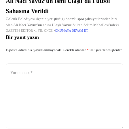
Ali Naci Yavuz’un İsmi Ulaşlı’da Futbol
Sahasına Verildi
Gölcük Belediyesi ilçenin yetiştirdiği önemli spor şahsiyetlerinden biri
olan Ali Naci Yavuz’un adını Ulaşlı Yavuz Sultan Selim Mahallesi’ndeki
GAZETE4 EDITÖR
1 YIL ÖNCE
OKUMAYA DEVAM ET
futbol sahasına verdi.
Bir yanıt yazın
E-posta adresiniz yayınlanmayacak.
Gerekli alanlar
*
ile işaretlenmişlerdir