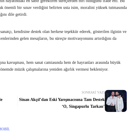
n hayatındaki en sabır gerektiren süreçlerden biri olduğunu ifade etti. Bu
 önemli bir sınav verdiğini belirten usta isim, moralini yüksek tutmasında
ğını dile getirdi.
natçı, kendisine destek olan herkese teşekkür ederek, gösterilen ilginin ve
venlerinden gelen mesajların, bu süreçte motivasyonunu artırdığını da
ğına kavuşması, hem sanat camiasında hem de hayranları arasında büyük
dönemde müzik çalışmalarına yeniden ağırlık vermesi bekleniyor.
SONRAKI YAZI
de
Sinan Akçıl’dan Eski Yarışmacısına Tam Destek
‘O, Singapurlu Tarkan’
MOBIL