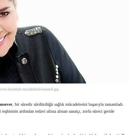
sever-losemiyle-mucadelesini-kazandi.jpg
nsever
, bir süredir sürdürdüğü sağlık mücadelesini başarıyla tamamladı.
eşhisinin ardından tedavi altına alınan sanatçı, zorlu süreci geride