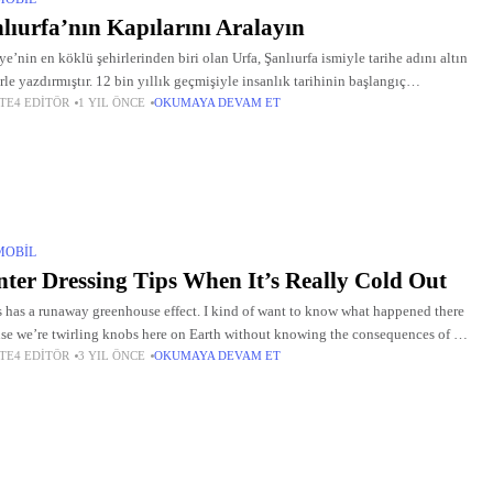
lıurfa’nın Kapılarını Aralayın
ye’nin en köklü şehirlerinden biri olan Urfa, Şanlıurfa ismiyle tarihe adını altın
erle yazdırmıştır. 12 bin yıllık geçmişiyle insanlık tarihinin başlangıç
TE4 EDITÖR
1 YIL ÖNCE
OKUMAYA DEVAM ET
larından biri kabul edilen Urfa, Göbeklitepe gibi arkeolojik hazineleriyle
MOBIL
ter Dressing Tips When It’s Really Cold Out
 has a runaway greenhouse effect. I kind of want to know what happened there
se we’re twirling knobs here on Earth without knowing the consequences of it.
TE4 EDITÖR
3 YIL ÖNCE
OKUMAYA DEVAM ET
 once