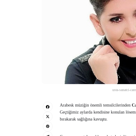
usta-sanatci-can
Arabesk müziğin önemli temsilcilerinden
Ca
Geçtiğimiz aylarda kendisine konulan lösemi t
bırakarak sağlığına kavuştu.