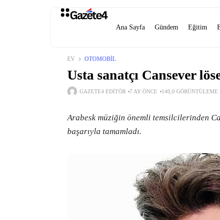
Ana Sayfa
Gündem
Eğitim
EV
OTOMOBIL
Usta sanatçı Cansever lös
GAZETE4 EDITÖR
7 AY ÖNCE
140,0 GÖRÜNTÜLEME
Arabesk müziğin önemli temsilcilerinden Ca
başarıyla tamamladı.