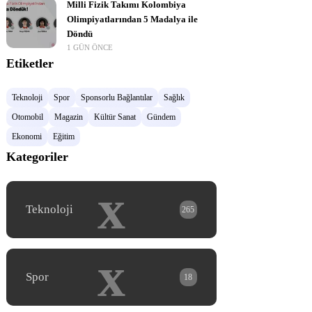
Milli Fizik Takımı Kolombiya
Olimpiyatlarından 5 Madalya ile
Döndü
1 GÜN ÖNCE
Etiketler
Teknoloji
Spor
Sponsorlu Bağlantılar
Sağlık
Otomobil
Magazin
Kültür Sanat
Gündem
Ekonomi
Eğitim
Kategoriler
x
Teknoloji
265
x
Spor
18