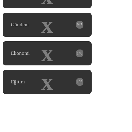
x
Gündem
947
x
Ekonomi
148
x
Eğitim
192