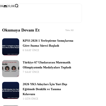
,0K
20,0K
Okumaya Devam Et
View All
KPSS 2026 1 Yerleştirme Sonuçlarına
Göre Atama Süreci Başladı
6 SAAT ÖNCE
Türkiye 67 Uluslararası Matematik
Olimpiyatında Madalyaları Topladı
7 SAAT ÖNCE
2026 YKS Adayları İçin Yurt Dışı
Eğitimde Denklik ve Tanıma
Kılavuzu
1 GÜN ÖNCE