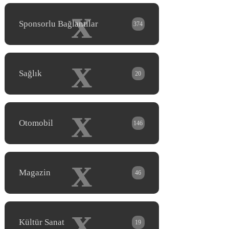
x
Sponsorlu Bağlantılar
374
x
Sağlık
20
x
Otomobil
146
x
Magazin
46
x
Kültür Sanat
19