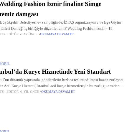
Wedding Fashion İzmir finaline Simge
temiz damgası
 Büyükşehir Belediyesi ev sahipliğinde, İZFAŞ organizasyonu ve Ege Giyim
icileri Derneği iş birliğiyle düzenlenen IF Wedding Fashion İzmir – 19.
TE4 EDITÖR
7 AY ÖNCE
OKUMAYA DEVAM ET
MOBIL
anbul’da Kurye Hizmetinde Yeni Standart
bul’un dinamik yapısında, gönderilerin hızlıca teslim edilmesi bazen zorlayıcı
lir. Acil Kurye Hizmeti, İstanbul acil kurye hizmetleriyle bu zorluğu ortadan
TE4 EDITÖR
1 YIL ÖNCE
OKUMAYA DEVAM ET
rıyor. İstanbul moto kurye ile trafik engeline takılmadan hızlı çözümler
MOBIL