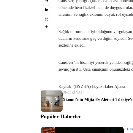
Cansever, yaptığı açıklamada tedavi dönemini
dönemde hem fiziksel hem de duygusal olarak
ailesinin ve sağlık ekibinin büyük rol oynadı
Sağlık durumunun iyi olduğunu vurgulayan sa
duaların kendisine güç verdiğini söyledi. Se
sözlerine ekledi.
Cansever’in lösemiyi yenerek yeniden sağlı
sevinç yarattı. Usta sanatçının önümüzdeki 
Kaynak: (BYZHA) Beyaz Haber Ajansı
ÖNCEKI YAZI
Xiaomi’nin Mijia Ev Aletleri Türkiye’
Popüler Haberler
OTO