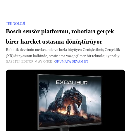
TEKNOLOJI
Bosch sensör platformu, robotları gerçek
birer hareket ustasına dönüştürüyor
Robotik devrimin merkezinde ve hızla büyüyen Genişletilmiş Gerçeklik
(XR) dünyasının kalbinde, sessiz ama vazgeçilmez bir teknoloji yer alıyor:
GAZETE4 EDITÖR
7 AY ÖNCE
OKUMAYA DEVAM ET
MEMS (Mikro-Elektro-Mekanik Sistemler) sensörleri.