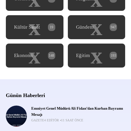
x
x
Kültür Sanat
Gündem
19
947
x
x
Ekonomi
Eğitim
148
193
Günün Haberleri
Emniyet Genel Müdürü Ali Fidan’dan Kurban Bayramı
Mesajı
GAZETE4 EDITÖR
11 SAAT ÖNCE