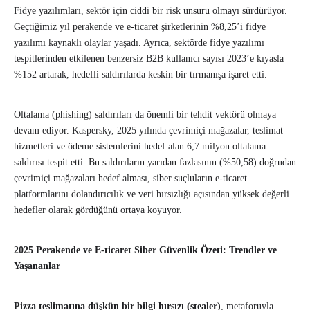
Fidye yazılımları, sektör için ciddi bir risk unsuru olmayı sürdürüyor.
Geçtiğimiz yıl perakende ve e-ticaret şirketlerinin %8,25’i fidye
yazılımı kaynaklı olaylar yaşadı. Ayrıca, sektörde fidye yazılımı
tespitlerinden etkilenen benzersiz B2B kullanıcı sayısı 2023’e kıyasla
%152 artarak, hedefli saldırılarda keskin bir tırmanışa işaret etti.
Oltalama (phishing) saldırıları da önemli bir tehdit vektörü olmaya
devam ediyor. Kaspersky, 2025 yılında çevrimiçi mağazalar, teslimat
hizmetleri ve ödeme sistemlerini hedef alan 6,7 milyon oltalama
saldırısı tespit etti. Bu saldırıların yarıdan fazlasının (%50,58) doğrudan
çevrimiçi mağazaları hedef alması, siber suçluların e-ticaret
platformlarını dolandırıcılık ve veri hırsızlığı açısından yüksek değerli
hedefler olarak gördüğünü ortaya koyuyor.
2025 Perakende ve E-ticaret Siber Güvenlik Özeti: Trendler ve
Yaşananlar
Pizza teslimatına düşkün bir bilgi hırsızı (stealer)
, metaforuyla