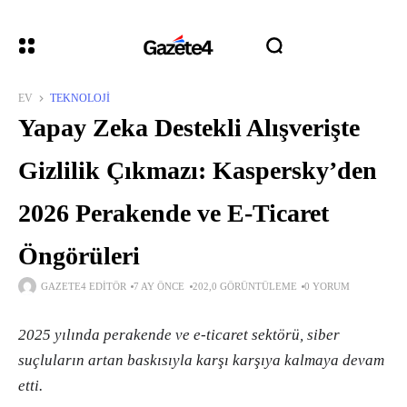
EV
TEKNOLOJI
Yapay Zeka Destekli Alışverişte
Gizlilik Çıkmazı: Kaspersky’den
2026 Perakende ve E-Ticaret
Öngörüleri
GAZETE4 EDITÖR
7 AY ÖNCE
202,0 GÖRÜNTÜLEME
0 YORUM
2025 yılında perakende ve e-ticaret sektörü, siber
suçluların artan baskısıyla karşı karşıya kalmaya devam
etti.