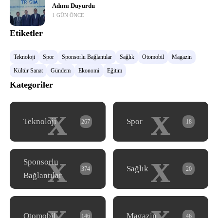
Adımı Duyurdu
1 GÜN ÖNCE
Etiketler
Teknoloji
Spor
Sponsorlu Bağlantılar
Sağlık
Otomobil
Magazin
Kültür Sanat
Gündem
Ekonomi
Eğitim
Kategoriler
x
x
Teknoloji
Spor
267
18
x
x
Sponsorlu
Sağlık
374
20
Bağlantılar
x
x
Otomobil
Magazin
146
46