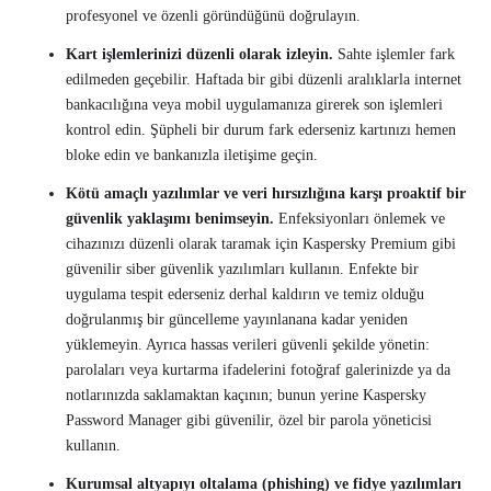
profesyonel ve özenli göründüğünü doğrulayın.
Kart işlemlerinizi düzenli olarak izleyin.
Sahte işlemler fark
edilmeden geçebilir. Haftada bir gibi düzenli aralıklarla internet
bankacılığına veya mobil uygulamanıza girerek son işlemleri
kontrol edin. Şüpheli bir durum fark ederseniz kartınızı hemen
bloke edin ve bankanızla iletişime geçin.
Kötü amaçlı yazılımlar ve veri hırsızlığına karşı proaktif bir
güvenlik yaklaşımı benimseyin.
Enfeksiyonları önlemek ve
cihazınızı düzenli olarak taramak için Kaspersky Premium gibi
güvenilir siber güvenlik yazılımları kullanın. Enfekte bir
uygulama tespit ederseniz derhal kaldırın ve temiz olduğu
doğrulanmış bir güncelleme yayınlanana kadar yeniden
yüklemeyin. Ayrıca hassas verileri güvenli şekilde yönetin:
parolaları veya kurtarma ifadelerini fotoğraf galerinizde ya da
notlarınızda saklamaktan kaçının; bunun yerine Kaspersky
Password Manager gibi güvenilir, özel bir parola yöneticisi
kullanın.
Kurumsal altyapıyı oltalama (phishing) ve fidye yazılımları