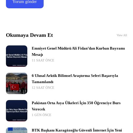
Okumaya Devam Et
View All
Emniyet Genel Müdürü Ali Fidan’dan Kurban Bayramı
Mesajı
11 SAAT ÖNCE
6 Ulusal Arktik Bilimsel Araştırma Seferi Başarıyla
Tamamlandı
12 SAAT ÖNCE
Pakistan Orta Asya Ülkeleri İçin 350 Öğrenciye Burs
Verecek
1 GÜN ÖNCE
BTK Başkanı Karagözoğlu Güvenli İnternet İçin Yeni