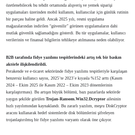
özetlenebilecek bu tehdit ortamında alışveriş ve yemek siparişi
uygulamaları üzerinden mobil kullanım, kullanıcılar için günlük rutinin
bir parçası haline geldi. Ancak 2025 yılı, resmi uygulama
mağazalarından indirilen “güvenilir” görünen uygulamaların dahi
mutlak güvenlik sağlamadığını gösterdi. Bu tür uygulamalar, kullanıcı
verilerinin ve finansal bilgilerin tehlikeye atılmasına neden olabiliyor.
B2B tarafında fidye yazılımı tespitlerindeki artış tek bir baskın
aktörle ilişkilendirildi.
Perakende ve e-ticaret sektöründe fidye yazılımı tespitleriyle karşılaşan
benzersiz kullanıcı sayısı, 2025’te 2023’e kıyasla %152 arttı (Kasım
2024 – Ekim 2025 ile Kasım 2022 – Ekim 2023 dönemlerinin
karşılaştırması). Bu artışın büyük bölümü, bazı pazarlarda sektörde
yaygın şekilde görülen
Trojan-Ransom.Win32.Dcryptor
ailesinin
hızlı yayılımından kaynaklandı. Bu zararlı yazılım, meşru DiskCryptor
aracını kullanarak hedef sistemlerde disk bölümlerini şifreleyen
trojanlaştırılmış bir fidye yazılımı varyantı olarak öne çıkıyor.