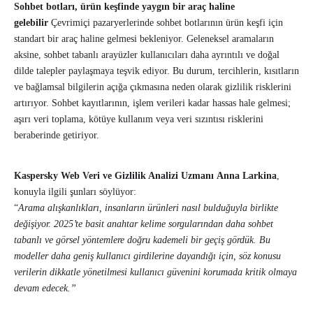
Sohbet botları, ürün keşfinde yaygın bir araç haline
gelebilir
Çevrimiçi pazaryerlerinde sohbet botlarının ürün keşfi için
standart bir araç haline gelmesi bekleniyor. Geleneksel aramaların
aksine, sohbet tabanlı arayüzler kullanıcıları daha ayrıntılı ve doğal
dilde talepler paylaşmaya teşvik ediyor. Bu durum, tercihlerin, kısıtların
ve bağlamsal bilgilerin açığa çıkmasına neden olarak gizlilik risklerini
artırıyor. Sohbet kayıtlarının, işlem verileri kadar hassas hale gelmesi;
aşırı veri toplama, kötüye kullanım veya veri sızıntısı risklerini
beraberinde getiriyor.
Kaspersky Web Veri ve Gizlilik Analizi Uzmanı
Anna Larkina
,
konuyla ilgili şunları söylüyor:
“
Arama alışkanlıkları, insanların ürünleri nasıl bulduğuyla birlikte
değişiyor. 2025’te basit anahtar kelime sorgularından daha sohbet
tabanlı ve görsel yöntemlere doğru kademeli bir geçiş gördük. Bu
modeller daha geniş kullanıcı girdilerine dayandığı için, söz konusu
verilerin dikkatle yönetilmesi kullanıcı güvenini korumada kritik olmaya
devam edecek.”