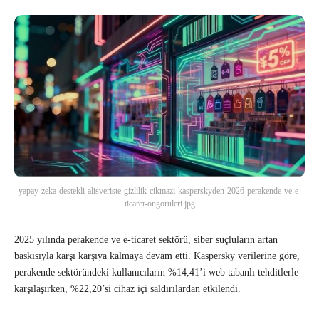
yapay-zeka-destekli-alisveriste-gizlilik-cikmazi-kasperskyden-2026-perakende-ve-e-
ticaret-ongoruleri.jpg
2025 yılında perakende ve e-ticaret sektörü, siber suçluların artan
baskısıyla karşı karşıya kalmaya devam etti. Kaspersky verilerine göre,
perakende sektöründeki kullanıcıların %14,41’i web tabanlı tehditlerle
karşılaşırken, %22,20’si cihaz içi saldırılardan etkilendi.