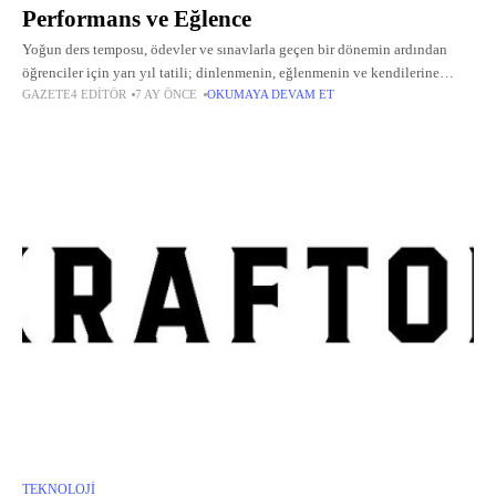
Performans ve Eğlence
Yoğun ders temposu, ödevler ve sınavlarla geçen bir dönemin ardından
öğrenciler için yarı yıl tatili; dinlenmenin, eğlenmenin ve kendilerine
GAZETE4 EDITÖR
7 AY ÖNCE
OKUMAYA DEVAM ET
zaman ayırmanın en keyifli fırsatlarından biri.
TEKNOLOJI