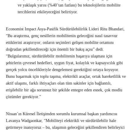
ve yaklaşık yarısı (%40’tan fazlası) bu teknolojilerin mobilite
tercihlerini etkileyeceğini belirtiyor.
Economist Impact Asya-Pasifik Sürdürülebilirlik Lideri Ritu Bhandari,
“Bu araştırma, genç nesillerin mobilitenin geleceğini nasıl tasavvur
ettiklerini araştırıyor; onların seçimleri gelişen mobilite ortamını
doğrudan şekillendireceği için önemli bir bakış açısı” dedi.
“Bulgularımız, sürdürülebilir mobilitenin başarıya ulaşması için
şehirlerin çevresel hedefleri, uygun fiyat, kolaylık ve kapsayıcılık gibi
gerçek yolcu öncelikleriyle dengelemesi gerektiğini ortaya koyuyor.
Bunu başarmak için toplu taşıma, elektrikli araçlar, ortak hareketlilik ve
aktif ulaşımı, farklı ihtiyaçları olan tüm sakinler için bağlantılı,
erişilebilir bir ağa sorunsuz bir şekilde entegre eden esnek, çok modlu
çözümler gerekiyor.”
Nissan’ın Küresel İletişimden sorumlu kurumsal başkan yardımcısı
Lavanya Wadgaonkar, “Mobiliteyi elektrikli ve sürdürülebilir hale
getirmeye inanıyoruz – bu, ulaşımın geleceğini şekillendiren belirleyici