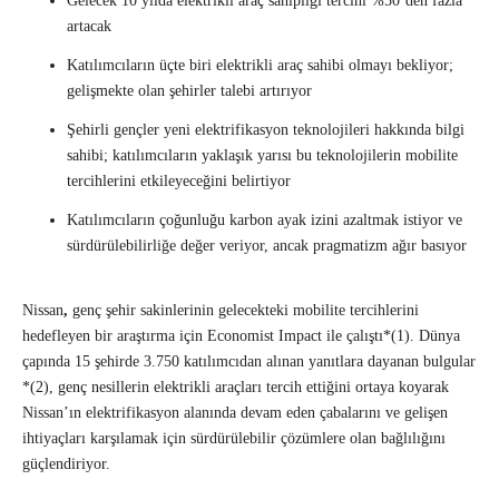
Gelecek 10 yılda elektrikli araç sahipliği tercihi %50’den fazla
artacak
Katılımcıların üçte biri elektrikli araç sahibi olmayı bekliyor;
gelişmekte olan şehirler talebi artırıyor
Şehirli gençler yeni elektrifikasyon teknolojileri hakkında bilgi
sahibi; katılımcıların yaklaşık yarısı bu teknolojilerin mobilite
tercihlerini etkileyeceğini belirtiyor
Katılımcıların çoğunluğu karbon ayak izini azaltmak istiyor ve
sürdürülebilirliğe değer veriyor, ancak pragmatizm ağır basıyor
Nissan
,
genç şehir sakinlerinin gelecekteki mobilite tercihlerini
hedefleyen bir araştırma için Economist Impact ile çalıştı*(1). Dünya
çapında 15 şehirde 3.750 katılımcıdan alınan yanıtlara dayanan bulgular
*(2), genç nesillerin elektrikli araçları tercih ettiğini ortaya koyarak
Nissan’ın elektrifikasyon alanında devam eden çabalarını ve gelişen
ihtiyaçları karşılamak için sürdürülebilir çözümlere olan bağlılığını
güçlendiriyor.