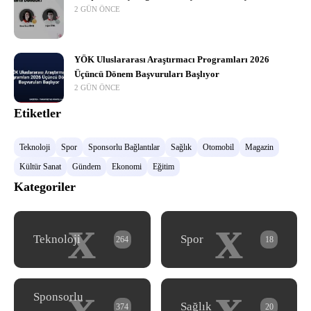
2 GÜN ÖNCE
YÖK Uluslararası Araştırmacı Programları 2026
Üçüncü Dönem Başvuruları Başlıyor
2 GÜN ÖNCE
Etiketler
Teknoloji
Spor
Sponsorlu Bağlantılar
Sağlık
Otomobil
Magazin
Kültür Sanat
Gündem
Ekonomi
Eğitim
Kategoriler
x
x
Teknoloji
Spor
264
18
x
x
Sponsorlu
Sağlık
374
20