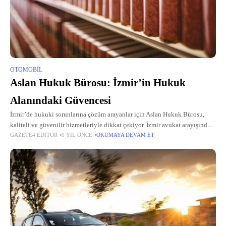
OTOMOBIL
Aslan Hukuk Bürosu: İzmir’in Hukuk
Alanındaki Güvencesi
İzmir’de hukuki sorunlarına çözüm arayanlar için Aslan Hukuk Bürosu,
kaliteli ve güvenilir hizmetleriyle dikkat çekiyor. İzmir avukat arayışında
GAZETE4 EDITÖR
1 YIL ÖNCE
OKUMAYA DEVAM ET
olanlar için büro, geniş bir hukuk yelpazesinde profesyonel destek
sunuyor. Avukat İzmir