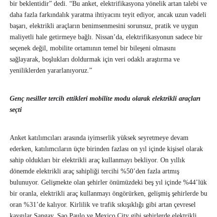
bir beklentidir” dedi. “Bu anket, elektrifikasyona yönelik artan talebi ve
daha fazla farkındalık yaratma ihtiyacını teyit ediyor, ancak uzun vadeli
başarı, elektrikli araçların benimsenmesini sorunsuz, pratik ve uygun
maliyetli hale getirmeye bağlı. Nissan’da, elektrifikasyonun sadece bir
seçenek değil, mobilite ortamının temel bir bileşeni olmasını
sağlayarak, boşlukları doldurmak için veri odaklı araştırma ve
yeniliklerden yararlanıyoruz.”
Genç nesiller tercih ettikleri mobilite modu olarak elektrikli araçları
seçti
Anket katılımcıları arasında iyimserlik yüksek seyretmeye devam
ederken, katılımcıların üçte birinden fazlası on yıl içinde kişisel olarak
sahip oldukları bir elektrikli araç kullanmayı bekliyor. On yıllık
dönemde elektrikli araç sahipliği tercihi %50’den fazla artmış
bulunuyor. Gelişmekte olan şehirler önümüzdeki beş yıl içinde %44’lük
bir oranla, elektrikli araç kullanmayı öngörürken, gelişmiş şehirlerde bu
oran %31’de kalıyor. Kirlilik ve trafik sıkışıklığı gibi artan çevresel
kaygılar Şangay, Sao Paulo ve Mexico City gibi şehirlerde elektrikli