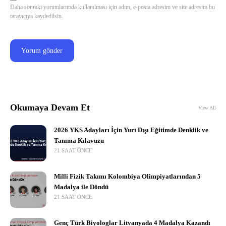
Daha sonraki yorumlarımda kullanılması için adım, e-posta adresim ve site adresim bu
tarayıcıya kaydedilsin.
Okumaya Devam Et
View All
2026 YKS Adayları İçin Yurt Dışı Eğitimde Denklik ve
Tanıma Kılavuzu
21 SAAT ÖNCE
Milli Fizik Takımı Kolombiya Olimpiyatlarından 5
Madalya ile Döndü
21 SAAT ÖNCE
Genç Türk Biyologlar Litvanyada 4 Madalya Kazandı