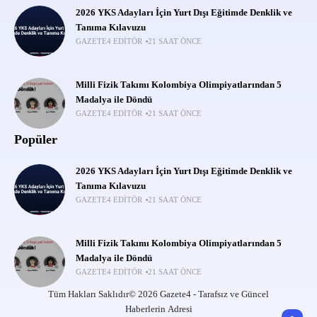
2026 YKS Adayları İçin Yurt Dışı Eğitimde Denklik ve
Tanıma Kılavuzu
GAZETE4 EDITÖR
21 SAAT ÖNCE
Milli Fizik Takımı Kolombiya Olimpiyatlarından 5
Madalya ile Döndü
GAZETE4 EDITÖR
21 SAAT ÖNCE
Popüler
2026 YKS Adayları İçin Yurt Dışı Eğitimde Denklik ve
Tanıma Kılavuzu
GAZETE4 EDITÖR
21 SAAT ÖNCE
Milli Fizik Takımı Kolombiya Olimpiyatlarından 5
Madalya ile Döndü
GAZETE4 EDITÖR
21 SAAT ÖNCE
Tüm Hakları Saklıdır© 2026 Gazete4 - Tarafsız ve Güncel
Haberlerin Adresi