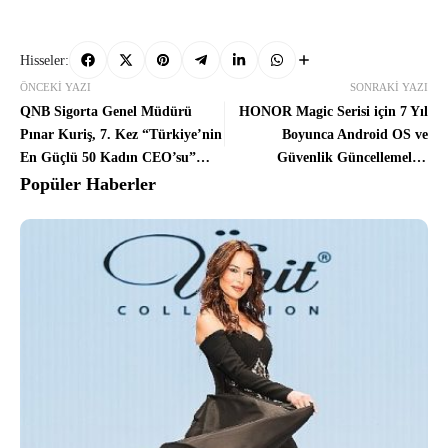
Hisseler:
ÖNCEKI YAZI
SONRAKI YAZI
QNB Sigorta Genel Müdürü
HONOR Magic Serisi için 7 Yıl
Pınar Kuriş, 7. Kez “Türkiye’nin
Boyunca Android OS ve
En Güçlü 50 Kadın CEO’su”
Güvenlik Güncellemeleri
Listesinde
Sunacağını Açıkladı
Popüler Haberler