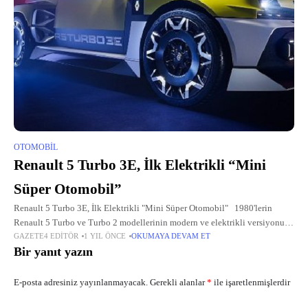
OTOMOBIL
Renault 5 Turbo 3E, İlk Elektrikli “Mini
Süper Otomobil”
Renault 5 Turbo 3E, İlk Elektrikli "Mini Süper Otomobil" 1980'lerin
Renault 5 Turbo ve Turbo 2 modellerinin modern ve elektrikli versiyonu
GAZETE4 EDITÖR
1 YIL ÖNCE
OKUMAYA DEVAM ET
olan Renault 5 Turbo 3E, markanın her zaman öne
Bir yanıt yazın
E-posta adresiniz yayınlanmayacak.
Gerekli alanlar
*
ile işaretlenmişlerdir