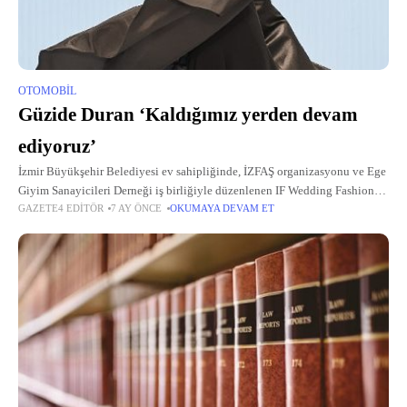
OTOMOBIL
Güzide Duran ‘Kaldığımız yerden devam
ediyoruz’
İzmir Büyükşehir Belediyesi ev sahipliğinde, İZFAŞ organizasyonu ve Ege
Giyim Sanayicileri Derneği iş birliğiyle düzenlenen IF Wedding Fashion
GAZETE4 EDITÖR
7 AY ÖNCE
OKUMAYA DEVAM ET
İzmir – 19.