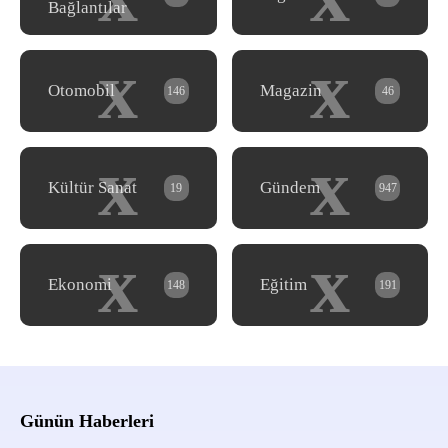
Bağlantılar
x
x
Otomobil
Magazin
146
46
x
x
Kültür Sanat
Gündem
19
947
x
x
Ekonomi
Eğitim
148
191
Günün Haberleri