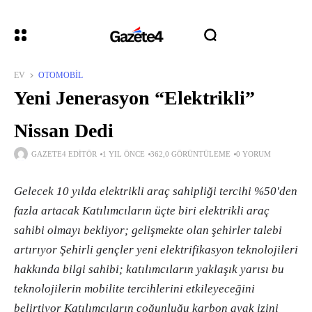
EV
OTOMOBIL
Yeni Jenerasyon “Elektrikli”
Nissan Dedi
GAZETE4 EDITÖR
1 YIL ÖNCE
362,0 GÖRÜNTÜLEME
0 YORUM
Gelecek 10 yılda elektrikli araç sahipliği tercihi %50'den
fazla artacak Katılımcıların üçte biri elektrikli araç
sahibi olmayı bekliyor; gelişmekte olan şehirler talebi
artırıyor Şehirli gençler yeni elektrifikasyon teknolojileri
hakkında bilgi sahibi; katılımcıların yaklaşık yarısı bu
teknolojilerin mobilite tercihlerini etkileyeceğini
belirtiyor Katılımcıların çoğunluğu karbon ayak izini