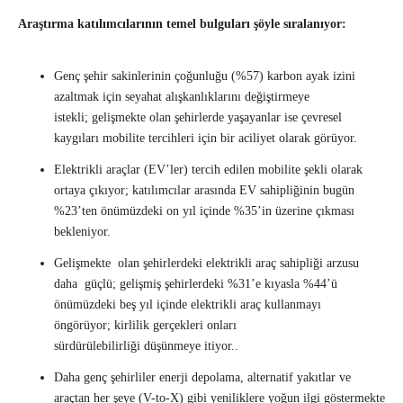
Araştırma katılımcılarının temel bulguları şöyle sıralanıyor:
Genç şehir sakinlerinin çoğunluğu (%57) karbon ayak izini
azaltmak için seyahat alışkanlıklarını değiştirmeye
istekli; gelişmekte olan şehirlerde yaşayanlar ise çevresel
kaygıları mobilite tercihleri için bir aciliyet olarak görüyor.
Elektrikli araçlar (EV’ler) tercih edilen mobilite şekli olarak
ortaya çıkıyor; katılımcılar arasında EV sahipliğinin bugün
%23’ten önümüzdeki on yıl içinde %35’in üzerine çıkması
bekleniyor.
Gelişmekte olan şehirlerdeki elektrikli araç sahipliği arzusu
daha güçlü; gelişmiş şehirlerdeki %31’e kıyasla %44’ü
önümüzdeki beş yıl içinde elektrikli araç kullanmayı
öngörüyor; kirlilik gerçekleri onları
sürdürülebilirliği düşünmeye itiyor..
Daha genç şehirliler enerji depolama, alternatif yakıtlar ve
araçtan her şeye (V-to-X) gibi yeniliklere yoğun ilgi göstermekte