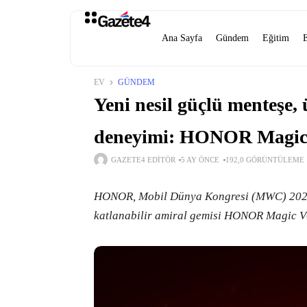
Ana Sayfa
Gündem
Eğitim
EV
GÜNDEM
Yeni nesil güçlü menteşe,
deneyimi: HONOR Magic 
GAZETE4 EDITÖR
5 AY ÖNCE
192,0 GÖRÜNTÜLEME
HONOR, Mobil Dünya Kongresi (MWC) 2026 
katlanabilir amiral gemisi HONOR Magic V6