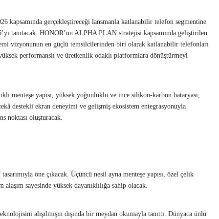
apsamında gerçekleştireceği lansmanla katlanabilir telefon segmentine
’yı tanıtacak. HONOR’un ALPHA PLAN stratejisi kapsamında geliştirilen
mi vizyonunun en güçlü temsilcilerinden biri olarak katlanabilir telefonları
 yüksek performanslı ve üretkenlik odaklı platformlara dönüştürmeyi
anıklı menteşe yapısı, yüksek yoğunluklu ve ince silikon-karbon bataryası,
zekâ destekli ekran deneyimi ve gelişmiş ekosistem entegrasyonuyla
s noktası oluşturacak.
tasarımıyla öne çıkacak. Üçüncü nesil ayna menteşe yapısı, özel çelik
 alaşım sayesinde yüksek dayanıklılığa sahip olacak.
nolojisini alışılmışın dışında bir meydan okumayla tanıttı. Dünyaca ünlü