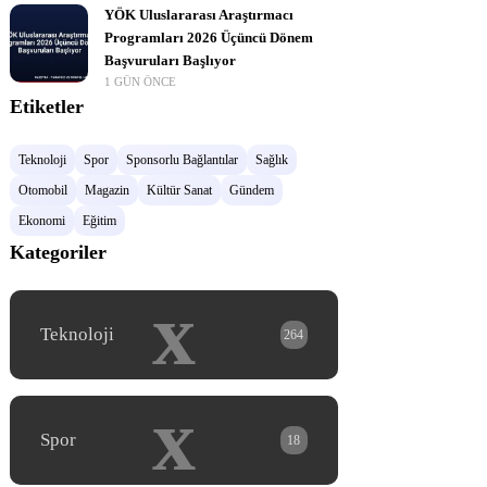
YÖK Uluslararası Araştırmacı
Programları 2026 Üçüncü Dönem
Başvuruları Başlıyor
1 GÜN ÖNCE
Etiketler
Teknoloji
Spor
Sponsorlu Bağlantılar
Sağlık
Otomobil
Magazin
Kültür Sanat
Gündem
Ekonomi
Eğitim
Kategoriler
x
Teknoloji
264
x
Spor
18