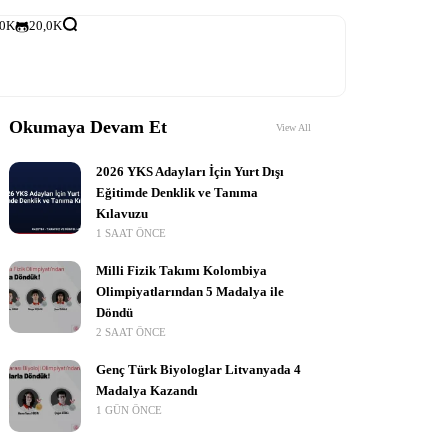
,0K
20,0K
Okumaya Devam Et
View All
2026 YKS Adayları İçin Yurt Dışı
Eğitimde Denklik ve Tanıma
Kılavuzu
1 SAAT ÖNCE
Milli Fizik Takımı Kolombiya
Olimpiyatlarından 5 Madalya ile
Döndü
2 SAAT ÖNCE
Genç Türk Biyologlar Litvanyada 4
Madalya Kazandı
1 GÜN ÖNCE