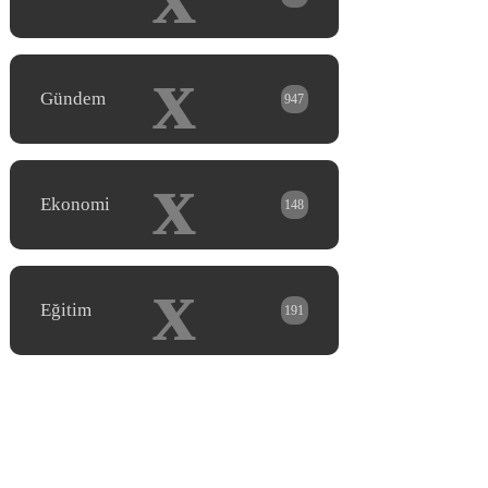
x
Gündem
947
x
Ekonomi
148
x
Eğitim
191