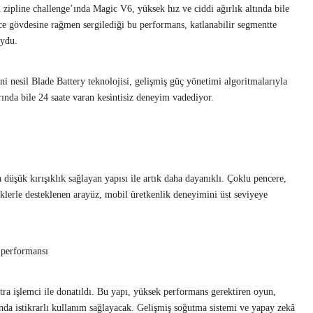
en zipline challenge’ında Magic V6, yüksek hız ve ciddi ağırlık altında bile
ce gövdesine rağmen sergilediği bu performans, katlanabilir segmentte
oydu.
 nesil Blade Battery teknolojisi, gelişmiş güç yönetimi algoritmalarıyla
ında bile 24 saate varan kesintisiz deneyim vadediyor.
 düşük kırışıklık sağlayan yapısı ile artık daha dayanıklı. Çoklu pencere,
iklerle desteklenen arayüz, mobil üretkenlik deneyimini üst seviyeye
 performansı
işlemci ile donatıldı. Bu yapı, yüksek performans gerektiren oyun,
da istikrarlı kullanım sağlayacak. Gelişmiş soğutma sistemi ve yapay zekâ