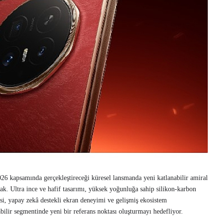
apsamında gerçekleştireceği küresel lansmanda yeni katlanabilir amiral
 Ultra ince ve hafif tasarımı, yüksek yoğunluğa sahip silikon-karbon
si, yapay zekâ destekli ekran deneyimi ve gelişmiş ekosistem
ir segmentinde yeni bir referans noktası oluşturmayı hedefliyor.