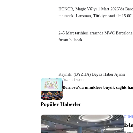
HONOR, Magic V6’yı 1 Mart 2026’da Barcelo
tanıtacak. Lansman, Türkiye saati ile 15.0
2–5 Mart tarihleri arasında MWC Barcelon
fırsatı bulacak.
Kaynak: (BYZHA) Beyaz Haber Ajansı
ÖNCEKI YAZI
Bornova’da miniklere büyük sağlık ha
Popüler Haberler
GÜN
İst