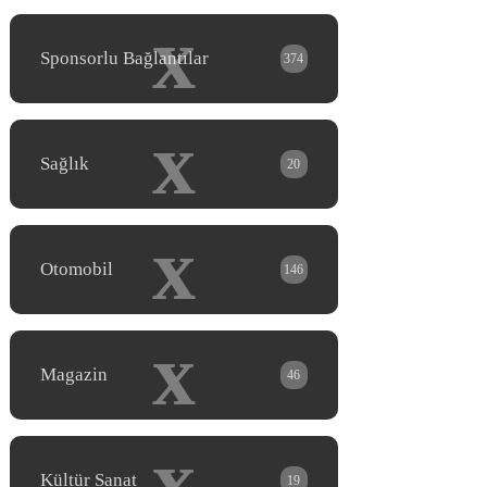
x
Sponsorlu Bağlantılar
374
x
Sağlık
20
x
Otomobil
146
x
Magazin
46
x
Kültür Sanat
19