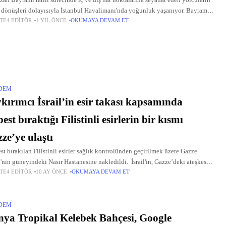
an Bayramı tatili sürecinde iç ve dış hat noktalarına seyahat eden yolcuların
 dönüşleri dolayısıyla İstanbul Havalimanı'nda yoğunluk yaşanıyor. Bayramda
TE4 EDITÖR
1 YIL ÖNCE
OKUMAYA DEVAM ET
lük tatil dolayısıyla memleketlerine ve tatil bölgelerine giden İstanbulluların,
DEM
kırımcı İsrail’in esir takası kapsamında
best bıraktığı Filistinli esirlerin bir kısmı
ze’ye ulaştı
st bırakılan Filistinli esirler sağlık kontrolünden geçirilmek üzere Gazze
i'nin güneyindeki Nasır Hastanesine nakledildi. İsrail'in, Gazze’deki ateşkes
TE4 EDITÖR
10 AY ÖNCE
OKUMAYA DEVAM ET
masının ilk aşaması kapsamında Ofer Hapishanesi’nden serbest bıraktığı
inli esirlerin bir
DEM
ya Tropikal Kelebek Bahçesi, Google