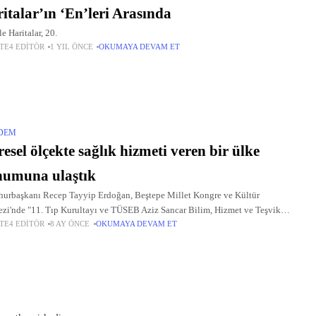
italar’ın ‘En’leri Arasında
e Haritalar, 20.
TE4 EDITÖR
1 YIL ÖNCE
OKUMAYA DEVAM ET
DEM
esel ölçekte sağlık hizmeti veren bir ülke
numuna ulaştık
rbaşkanı Recep Tayyip Erdoğan, Beştepe Millet Kongre ve Kültür
zi'nde "11. Tıp Kurultayı ve TÜSEB Aziz Sancar Bilim, Hizmet ve Teşvik
TE4 EDITÖR
8 AY ÖNCE
OKUMAYA DEVAM ET
eri Töreni'ne katıldı. Cumhurbaşkanı Erdoğan'ın açıklamalarından öne