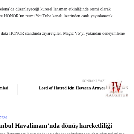
na’da düzenleyeceği küresel lansman etkinliğinde resmi olarak
0’te HONOR’un resmi YouTube kanalı üzerinden canlı yayınlanacak.
a’daki HONOR standında ziyaretçiler, Magic V6’yı yakından deneyimleme
SONRAKI YAZI
mlesi
Lord of Hatred için Heyecan Artıyor
DEM
anbul Havalimanı’nda dönüş hareketliliği