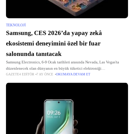
TEKNOLOJI
Samsung, CES 2026’da yapay zekâ
ekosistemi deneyimini özel bir fuar
salonunda tanıtacak
Samsung Electronics, 6-9 Ocak tarihleri arasında Nevada, Las Vegas'ta
düzenlenecek olan dünyanın en büyük tüketici elektroniği
GAZETE4 EDITÖR
7 AY ÖNCE
OKUMAYA DEVAM ET
fuarlarından CES 2026'da gerçekleştireceği The First Look etkinliğiyle
geleneksel yöntemlerin dışına çıkarak tanıtım aktivitelerini yeni