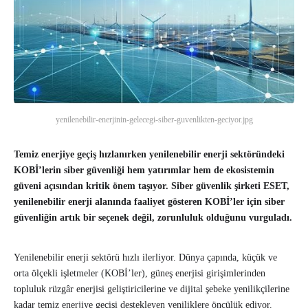
yenilenebilir-enerjinin-gelecegi-siber-guvenlikten-geciyor.jpg
Temiz enerjiye geçiş hızlanırken yenilenebilir enerji sektöründeki
KOBİ’lerin siber güvenliği hem yatırımlar hem de ekosistemin
güveni açısından kritik önem taşıyor. Siber güvenlik şirketi ESET,
yenilenebilir enerji alanında faaliyet gösteren KOBİ’ler için siber
güvenliğin artık bir seçenek değil, zorunluluk olduğunu vurguladı.
Yenilenebilir enerji sektörü hızlı ilerliyor. Dünya çapında, küçük ve
orta ölçekli işletmeler (KOBİ’ler), güneş enerjisi girişimlerinden
topluluk rüzgâr enerjisi geliştiricilerine ve dijital şebeke yenilikçilerine
kadar temiz enerjiye geçişi destekleyen yeniliklere öncülük ediyor.