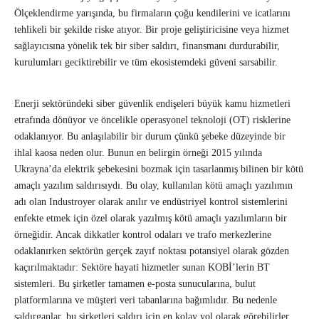
Ölçeklendirme yarışında, bu firmaların çoğu kendilerini ve icatlarını
tehlikeli bir şekilde riske atıyor. Bir proje geliştiricisine veya hizmet
sağlayıcısına yönelik tek bir siber saldırı, finansmanı durdurabilir,
kurulumları geciktirebilir ve tüm ekosistemdeki güveni sarsabilir.
Enerji sektöründeki siber güvenlik endişeleri büyük kamu hizmetleri
etrafında dönüyor ve öncelikle operasyonel teknoloji (OT) risklerine
odaklanıyor. Bu anlaşılabilir bir durum çünkü şebeke düzeyinde bir
ihlal kaosa neden olur. Bunun en belirgin örneği 2015 yılında
Ukrayna’da elektrik şebekesini bozmak için tasarlanmış bilinen bir kötü
amaçlı yazılım saldırısıydı. Bu olay, kullanılan kötü amaçlı yazılımın
adı olan Industroyer olarak anılır ve endüstriyel kontrol sistemlerini
enfekte etmek için özel olarak yazılmış kötü amaçlı yazılımların bir
örneğidir. Ancak dikkatler kontrol odaları ve trafo merkezlerine
odaklanırken sektörün gerçek zayıf noktası potansiyel olarak gözden
kaçırılmaktadır: Sektöre hayati hizmetler sunan KOBİ’lerin BT
sistemleri. Bu şirketler tamamen e-posta sunucularına, bulut
platformlarına ve müşteri veri tabanlarına bağımlıdır. Bu nedenle
saldırganlar, bu şirketleri saldırı için en kolay yol olarak görebilirler.