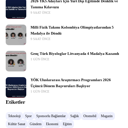
2026 YKS Adayları İçin Yurt Dışı Eğitimde Denklik ve
Tanıma Kılavuzu
9 SAAT ÖNCE
Milli Fizik Takımı Kolombiya Olimpiyatlarından 5
Madalya ile Döndü
9 SAAT ÖNCE
Genç Türk Biyologlar Litvanyada 4 Madalya Kazandı
1 GÜN ÖNCE
YÖK Uluslararası Araştırmacı Programları 2026
Üçüncü Dönem Başvuruları Başlıyor
1 GÜN ÖNCE
Etiketler
Teknoloji
Spor
Sponsorlu Bağlantılar
Sağlık
Otomobil
Magazin
Kültür Sanat
Gündem
Ekonomi
Eğitim