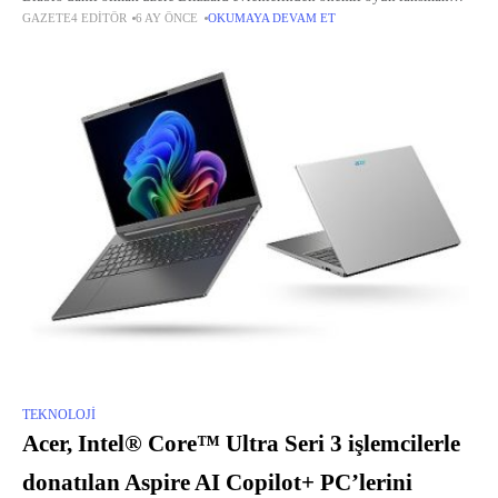
GAZETE4 EDITÖR
6 AY ÖNCE
OKUMAYA DEVAM ET
duyurularıyla dolu, geliştiriciler tarafından yönetilen bir dizi 2026 tanıtım
etkinliğinin yayın tarihlerini açıkladı.
TEKNOLOJI
Acer, Intel® Core™ Ultra Seri 3 işlemcilerle
donatılan Aspire AI Copilot+ PC’lerini