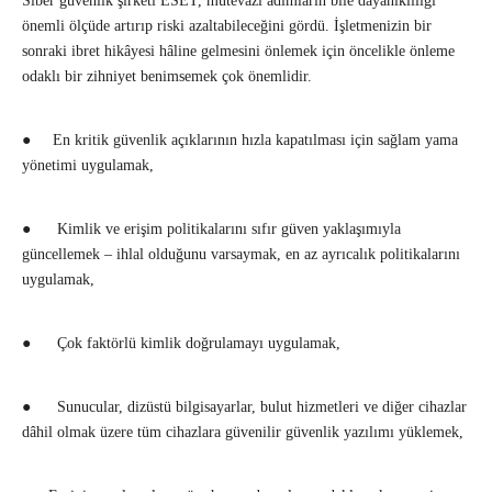
Siber güvenlik şirketi ESET, mütevazı adımların bile dayanıklılığı
önemli ölçüde artırıp riski azaltabileceğini gördü. İşletmenizin bir
sonraki ibret hikâyesi hâline gelmesini önlemek için öncelikle önleme
odaklı bir zihniyet benimsemek çok önemlidir.
● En kritik güvenlik açıklarının hızla kapatılması için sağlam yama
yönetimi uygulamak,
● Kimlik ve erişim politikalarını sıfır güven yaklaşımıyla
güncellemek – ihlal olduğunu varsaymak, en az ayrıcalık politikalarını
uygulamak,
● Çok faktörlü kimlik doğrulamayı uygulamak,
● Sunucular, dizüstü bilgisayarlar, bulut hizmetleri ve diğer cihazlar
dâhil olmak üzere tüm cihazlara güvenilir güvenlik yazılımı yüklemek,