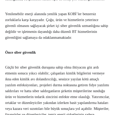
Yenilenebilir enerji alanında yenilik yapan KOBİ’ler benzersiz
zorluklarla karşı karşıyadır. Çoğu, ürün ve hizmetlerin yeterince
güvenli olmasını sağlayacak şirket içi siber güvenlik uzmanlığına sahip
değildir ve işletmenin dayandığı daha düzenli BT hizmetlerinin
güvenliğini sağlamaya da odaklanmamaktadır.
Önce siber güvenlik
Güçlü bir siber güvenlik duruşuna sahip olma ihtiyacını göz ardı
etmenin sonucu yıkıcı olabilir; çalışanları kimlik bilgilerini vermeye
ikna eden kimlik avı dolandırıcılığı, sessizce yayılan kötü amaçlı
yazılım enfeksiyonları, projeleri durma noktasına getiren fidye yazılımı
saldırıları ve hatta siber saldırganların şirketin müşterilerine sunduğu
ürün ve hizmetlerin tedarik zincirini enfekte etme olasılığı. Yatırımcılar,
ortaklar ve düzenleyiciler yakından izlerken basit yapılandırma hataları
veya kazara veri sızıntıları bile büyük sonuçlara yol açabilir. Müşteriler,
finansörler ve düzenleyiciler, temiz enerji şirketlerinin sadece