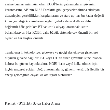
aksine bunları mümkün kılar. KOBİ’lerin yatırımcıların güvenini
kazanmasını, AB’nin NIS2 Direktifi gibi çerçeveler altında sıkılaşan
düzenleyici gereklilikleri karşılamasını ve start-up’ları bu kadar değerli
kılan çevikliği korumalarını sağlar. Şebeke daha akıllı ve daha
bağlantılı hâle geldikçe BT ve kritik altyapı arasındaki sınır
bulanıklaşıyor. Her KOBİ, daha büyük sistemde çok önemli bir rol
oynar ve her boşluk önemli.
Temiz enerji, teknolojiye, şebekeye ve geçişi destekleyen şirketlere
duyulan güvene bağlıdır. BT veya OT’de siber güvenlik ikinci planda
kalırsa bu güven kaybolacaktır. KOBİ’lerin zayıf halka olması için
hiçbir mazeret yoktur. Doğru korumalarla, güvenli ve sürdürülebilir bir
enerji geleceğinin dayanıklı omurgası olabilirler.
Kaynak: (BYZHA) Beyaz Haber Ajansı