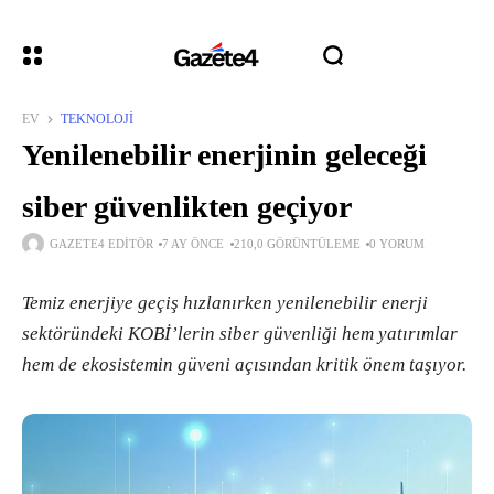
EV
TEKNOLOJI
Yenilenebilir enerjinin geleceği
siber güvenlikten geçiyor
GAZETE4 EDITÖR
7 AY ÖNCE
210,0 GÖRÜNTÜLEME
0 YORUM
Temiz enerjiye geçiş hızlanırken yenilenebilir enerji
sektöründeki KOBİ’lerin siber güvenliği hem yatırımlar
hem de ekosistemin güveni açısından kritik önem taşıyor.