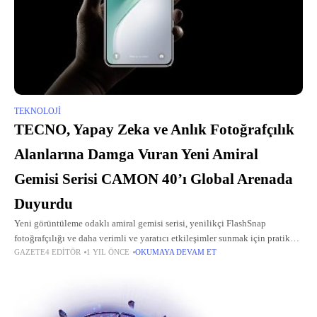
TEKNOLOJI
TECNO, Yapay Zeka ve Anlık Fotoğrafçılık
Alanlarına Damga Vuran Yeni Amiral
Gemisi Serisi CAMON 40’ı Global Arenada
Duyurdu
Yeni görüntüleme odaklı amiral gemisi serisi, yenilikçi FlashSnap
fotoğrafçılığı ve daha verimli ve yaratıcı etkileşimler sunmak için pratik
GAZETE4 EDITÖR
1 YIL ÖNCE
OKUMAYA DEVAM ET
TECNO AI ile gelişmiş görüntüleme yeteneklerini bir araya getiriyor.