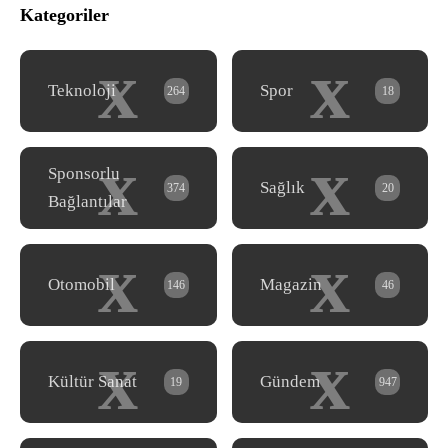
Kategoriler
x
x
Teknoloji
Spor
264
18
x
x
Sponsorlu
Sağlık
374
20
Bağlantılar
x
x
Otomobil
Magazin
146
46
x
x
Kültür Sanat
Gündem
19
947