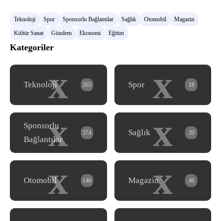
Teknoloji
Spor
Sponsorlu Bağlantılar
Sağlık
Otomobil
Magazin
Kültür Sanat
Gündem
Ekonomi
Eğitim
Kategoriler
x
x
Teknoloji
Spor
265
18
x
x
Sponsorlu
Sağlık
374
20
Bağlantılar
x
x
Otomobil
Magazin
146
46