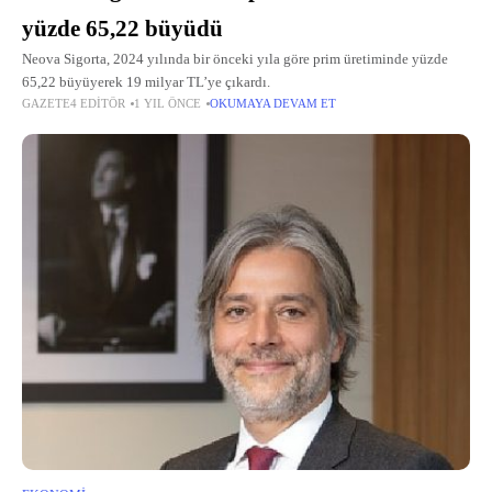
yüzde 65,22 büyüdü
Neova Sigorta, 2024 yılında bir önceki yıla göre prim üretiminde yüzde
65,22 büyüyerek 19 milyar TL’ye çıkardı.
GAZETE4 EDITÖR
1 YIL ÖNCE
OKUMAYA DEVAM ET