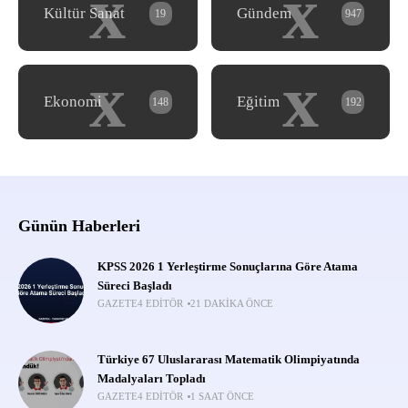
x
x
Kültür Sanat
Gündem
19
947
x
x
Ekonomi
Eğitim
148
192
Günün Haberleri
KPSS 2026 1 Yerleştirme Sonuçlarına Göre Atama
Süreci Başladı
GAZETE4 EDITÖR
21 DAKIKA ÖNCE
Türkiye 67 Uluslararası Matematik Olimpiyatında
Madalyaları Topladı
GAZETE4 EDITÖR
1 SAAT ÖNCE