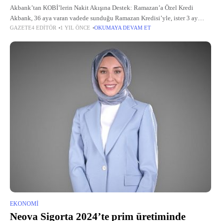
Akbank’tan KOBİ’lerin Nakit Akışına Destek: Ramazan’a Özel Kredi
Akbank, 36 aya varan vadede sunduğu Ramazan Kredisi’yle, ister 3 ay
GAZETE4 EDITÖR
1 YIL ÖNCE
OKUMAYA DEVAM ET
ödemesiz dönem ister haftalık taksit ödemeli seçeneğiyle KOBİ’lere esnek
bir
EKONOMI
Neova Sigorta 2024’te prim üretiminde