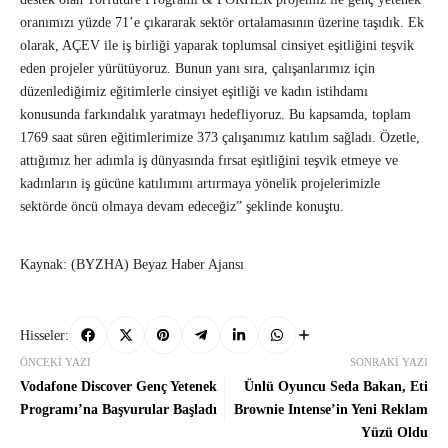
oranımızı yüzde 71’e çıkararak sektör ortalamasının üzerine taşıdık. Ek
olarak, AÇEV ile iş birliği yaparak toplumsal cinsiyet eşitliğini teşvik
eden projeler yürütüyoruz. Bunun yanı sıra, çalışanlarımız için
düzenlediğimiz eğitimlerle cinsiyet eşitliği ve kadın istihdamı
konusunda farkındalık yaratmayı hedefliyoruz. Bu kapsamda, toplam
1769 saat süren eğitimlerimize 373 çalışanımız katılım sağladı. Özetle,
attığımız her adımla iş dünyasında fırsat eşitliğini teşvik etmeye ve
kadınların iş gücüne katılımını artırmaya yönelik projelerimizle
sektörde öncü olmaya devam edeceğiz” şeklinde konuştu.
Kaynak: (BYZHA) Beyaz Haber Ajansı
Hisseler:
ÖNCEKI YAZI
SONRAKI YAZI
Vodafone Discover Genç Yetenek
Ünlü Oyuncu Seda Bakan, Eti
Programı’na Başvurular Başladı
Brownie Intense’in Yeni Reklam
Yüzü Oldu