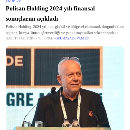
EKONOMI
Polisan Holding 2024 yılı finansal
sonuçlarını açıkladı
Polisan Holding, 2024 yılında, global ve bölgesel ekonomik durgunluklara
rağmen, kimya, liman işletmeciliği ve yapı kimyasalları sektörlerindeki
GAZETE4 EDITÖR
1 YIL ÖNCE
OKUMAYA DEVAM ET
yatırımlarını sürdürürken, FAVÖK marjını koruyarak 1 milyar TL faiz,
amortisman ve vergi öncesi