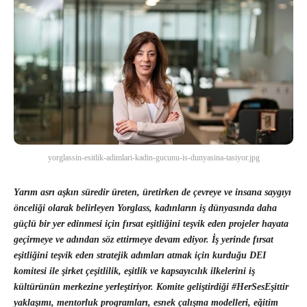
yorglassin-esitlik-adimlari-kadin-gucunu-is-dunyasina-tasiyor.jpg
Yarım asrı aşkın süredir üreten, üretirken de çevreye ve insana saygıyı
önceliği olarak belirleyen Yorglass, kadınların iş dünyasında daha
güçlü bir yer edinmesi için fırsat eşitliğini teşvik eden projeler hayata
geçirmeye ve adından söz ettirmeye devam ediyor. İş yerinde fırsat
eşitliğini teşvik eden stratejik adımları atmak için kurduğu DEI
komitesi ile şirket çeşitlilik, eşitlik ve kapsayıcılık ilkelerini iş
kültürünün merkezine yerleştiriyor. Komite geliştirdiği #HerSesEşittir
yaklaşımı, mentorluk programları, esnek çalışma modelleri, eğitim