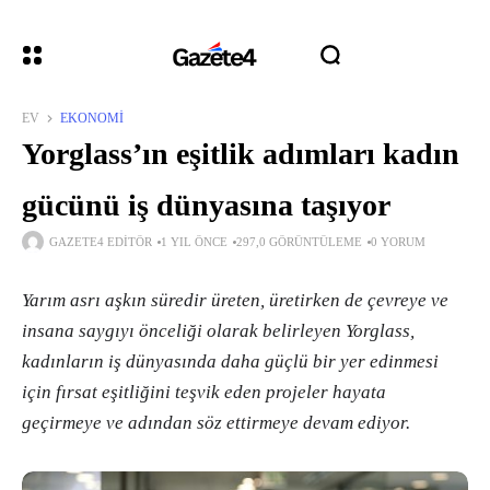
EV
EKONOMI
Yorglass’ın eşitlik adımları kadın
gücünü iş dünyasına taşıyor
GAZETE4 EDITÖR
1 YIL ÖNCE
297,0 GÖRÜNTÜLEME
0 YORUM
Yarım asrı aşkın süredir üreten, üretirken de çevreye ve
insana saygıyı önceliği olarak belirleyen Yorglass,
kadınların iş dünyasında daha güçlü bir yer edinmesi
için fırsat eşitliğini teşvik eden projeler hayata
geçirmeye ve adından söz ettirmeye devam ediyor.