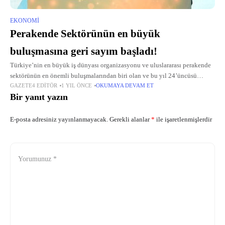
EKONOMI
Perakende Sektörünün en büyük
buluşmasına geri sayım başladı!
Türkiye’nin en büyük iş dünyası organizasyonu ve uluslararası perakende
sektörünün en önemli buluşmalarından biri olan ve bu yıl 24’üncüsü
GAZETE4 EDITÖR
1 YIL ÖNCE
OKUMAYA DEVAM ET
yapılan Perakende Günleri 2025, 28-29 Mayıs tarihlerinde İstanbul Haliç
Bir yanıt yazın
Kongre Merkezi’nde
E-posta adresiniz yayınlanmayacak.
Gerekli alanlar
*
ile işaretlenmişlerdir