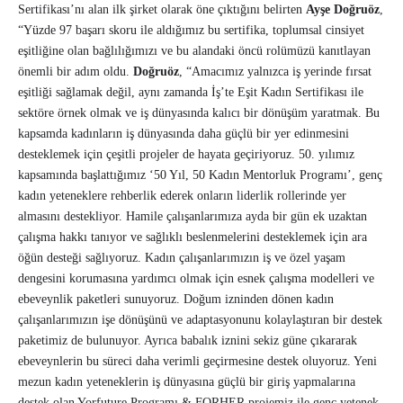
Sertifikası’nı alan ilk şirket olarak öne çıktığını belirten
Ayşe Doğruöz
,
“Yüzde 97 başarı skoru ile aldığımız bu sertifika, toplumsal cinsiyet
eşitliğine olan bağlılığımızı ve bu alandaki öncü rolümüzü kanıtlayan
önemli bir adım oldu.
Doğruöz
, “Amacımız yalnızca iş yerinde fırsat
eşitliği sağlamak değil, aynı zamanda İş’te Eşit Kadın Sertifikası ile
sektöre örnek olmak ve iş dünyasında kalıcı bir dönüşüm yaratmak. Bu
kapsamda kadınların iş dünyasında daha güçlü bir yer edinmesini
desteklemek için çeşitli projeler de hayata geçiriyoruz. 50. yılımız
kapsamında başlattığımız ‘50 Yıl, 50 Kadın Mentorluk Programı’, genç
kadın yeteneklere rehberlik ederek onların liderlik rollerinde yer
almasını destekliyor. Hamile çalışanlarımıza ayda bir gün ek uzaktan
çalışma hakkı tanıyor ve sağlıklı beslenmelerini desteklemek için ara
öğün desteği sağlıyoruz. Kadın çalışanlarımızın iş ve özel yaşam
dengesini korumasına yardımcı olmak için esnek çalışma modelleri ve
ebeveynlik paketleri sunuyoruz. Doğum izninden dönen kadın
çalışanlarımızın işe dönüşünü ve adaptasyonunu kolaylaştıran bir destek
paketimiz de bulunuyor. Ayrıca babalık iznini sekiz güne çıkararak
ebeveynlerin bu süreci daha verimli geçirmesine destek oluyoruz. Yeni
mezun kadın yeteneklerin iş dünyasına güçlü bir giriş yapmalarına
destek olan Yorfuture Programı & FORHER projemiz ile genç yetenek