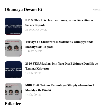
Okumaya Devam Et
View All
KPSS 2026 1 Yerleştirme Sonuçlarına Göre Atama
Süreci Başladı
21 DAKIKA ÖNCE
Türkiye 67 Uluslararası Matematik Olimpiyatında
Madalyaları Topladı
1 SAAT ÖNCE
2026 YKS Adayları İçin Yurt Dışı Eğitimde Denklik ve
Tanıma Kılavuzu
1 GÜN ÖNCE
Milli Fizik Takımı Kolombiya Olimpiyatlarından 5
Madalya ile Döndü
1 GÜN ÖNCE
Etiketler