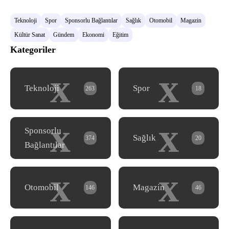
Teknoloji
Spor
Sponsorlu Bağlantılar
Sağlık
Otomobil
Magazin
Kültür Sanat
Gündem
Ekonomi
Eğitim
Kategoriler
x
x
Teknoloji
Spor
263
18
x
x
Sponsorlu
Sağlık
374
20
Bağlantılar
x
x
Otomobil
Magazin
146
46