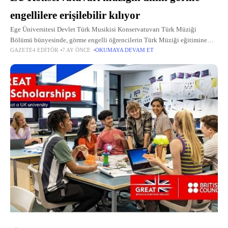
engellilere erişilebilir kılıyor
Ege Üniversitesi Devlet Türk Musikisi Konservatuvarı Türk Müziği
Bölümü bünyesinde, görme engelli öğrencilerin Türk Müziği eğitimine
GAZETE4 EDITÖR
7 AY ÖNCE
OKUMAYA DEVAM ET
erişimini artırmaya yönelik çalışmalar sürdürülüyor.