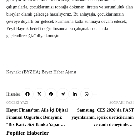
çalışmalarla, çocuklarımızı toprağa dokunan, üreten ve sorumluluk alan
bireyler olarak geleceğe hazırlıyoruz. Bu anlayışla, çocuklarımızın
çevreye duyarlı bir gelecek kurmasına katkı sunmaya devam edecek,
Yeşil Bayrak hedefi doğrultusunda bu çalışmaları daha da
güçlendireceğiz” diye konuştu.
Kaynak: (BYZHA) Beyaz Haber Ajansı
Hisseler:
ÖNCEKI YAZI
SONRAKI YAZI
Hayat Finans’tan Aile İçi Dijital
Samsung, CES 2026’da FAST
Finansal Özgürlük Deneyimi:
yayınlarının, içerik üreticilerinin
“Biz Kart: Sizi Banka Yapan
ve canlı deneyimlerin
Kart”
Televizyonun geleceğine etkisini
Popüler Haberler
ele aldı