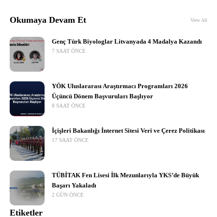
Okumaya Devam Et
View All
Genç Türk Biyologlar Litvanyada 4 Madalya Kazandı
7 SAAT ÖNCE
YÖK Uluslararası Araştırmacı Programları 2026
Üçüncü Dönem Başvuruları Başlıyor
8 SAAT ÖNCE
İçişleri Bakanlığı İnternet Sitesi Veri ve Çerez Politikası
17 SAAT ÖNCE
TÜBİTAK Fen Lisesi İlk Mezunlarıyla YKS’de Büyük
Başarı Yakaladı
2 GÜN ÖNCE
Etiketler