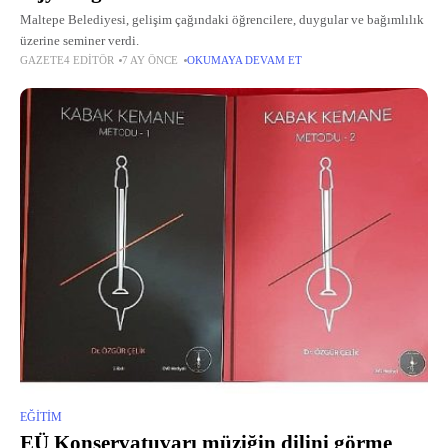
Maltepe Belediyesi, gelişim çağındaki öğrencilere, duygular ve bağımlılık
üzerine seminer verdi.
GAZETE4 EDITÖR
7 AY ÖNCE
OKUMAYA DEVAM ET
EĞITIM
EÜ Konservatuvarı müziğin dilini görme