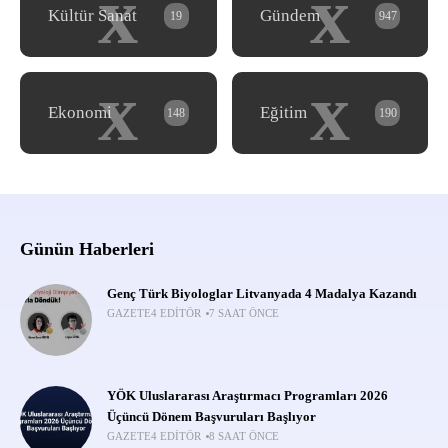
x
x
Kültür Sanat
Gündem
19
947
x
x
Ekonomi
Eğitim
148
190
Günün Haberleri
Genç Türk Biyologlar Litvanyada 4 Madalya Kazandı
GAZETE4 EDITÖR
7 SAAT ÖNCE
YÖK Uluslararası Araştırmacı Programları 2026
Üçüncü Dönem Başvuruları Başlıyor
GAZETE4 EDITÖR
8 SAAT ÖNCE