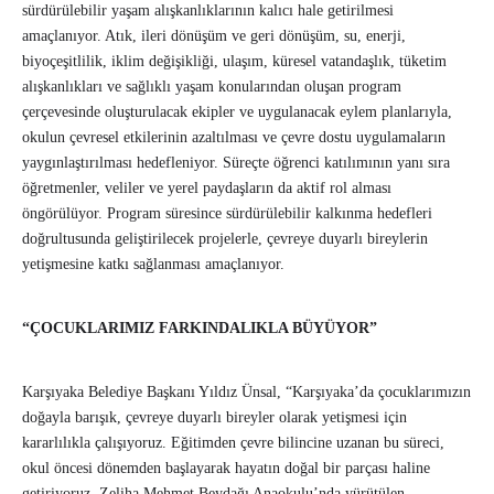
sürdürülebilir yaşam alışkanlıklarının kalıcı hale getirilmesi
amaçlanıyor. Atık, ileri dönüşüm ve geri dönüşüm, su, enerji,
biyoçeşitlilik, iklim değişikliği, ulaşım, küresel vatandaşlık, tüketim
alışkanlıkları ve sağlıklı yaşam konularından oluşan program
çerçevesinde oluşturulacak ekipler ve uygulanacak eylem planlarıyla,
okulun çevresel etkilerinin azaltılması ve çevre dostu uygulamaların
yaygınlaştırılması hedefleniyor. Süreçte öğrenci katılımının yanı sıra
öğretmenler, veliler ve yerel paydaşların da aktif rol alması
öngörülüyor. Program süresince sürdürülebilir kalkınma hedefleri
doğrultusunda geliştirilecek projelerle, çevreye duyarlı bireylerin
yetişmesine katkı sağlanması amaçlanıyor.
“ÇOCUKLARIMIZ FARKINDALIKLA BÜYÜYOR”
Karşıyaka Belediye Başkanı Yıldız Ünsal, “Karşıyaka’da çocuklarımızın
doğayla barışık, çevreye duyarlı bireyler olarak yetişmesi için
kararlılıkla çalışıyoruz. Eğitimden çevre bilincine uzanan bu süreci,
okul öncesi dönemden başlayarak hayatın doğal bir parçası haline
getiriyoruz. Zeliha Mehmet Beydağı Anaokulu’nda yürütülen