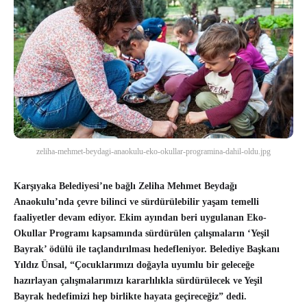
zeliha-mehmet-beydagi-anaokulu-eko-okullar-programina-dahil-oldu.jpg
Karşıyaka Belediyesi’ne bağlı Zeliha Mehmet Beydağı
Anaokulu’nda çevre bilinci ve sürdürülebilir yaşam temelli
faaliyetler devam ediyor. Ekim ayından beri uygulanan Eko-
Okullar Programı kapsamında sürdürülen çalışmaların ‘Yeşil
Bayrak’ ödülü ile taçlandırılması hedefleniyor. Belediye Başkanı
Yıldız Ünsal, “Çocuklarımızı doğayla uyumlu bir geleceğe
hazırlayan çalışmalarımızı kararlılıkla sürdürülecek ve Yeşil
Bayrak hedefimizi hep birlikte hayata geçireceğiz” dedi.