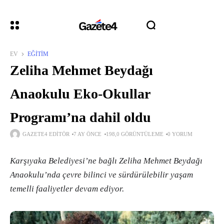
EV
EĞITIM
Zeliha Mehmet Beydağı
Anaokulu Eko-Okullar
Programı’na dahil oldu
GAZETE4 EDITÖR
7 AY ÖNCE
198,0 GÖRÜNTÜLEME
0 YORUM
Karşıyaka Belediyesi’ne bağlı Zeliha Mehmet Beydağı
Anaokulu’nda çevre bilinci ve sürdürülebilir yaşam
temelli faaliyetler devam ediyor.