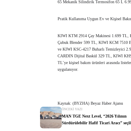
65 Mekanik Silindirik Termosifon 65 L 6.99
Pratik Kullanıma Uygun Ev ve Kişisel Bakı
KIWI KTM 2914 Çay Makinesi 1.699 TL, 
Çubuk Blender 599 TL, KIWI KCM 7510 El
ve KIWI KSC-4217 Buharlı Temizleyici 2.99
CARDIN Dijital Baskül 329 TL, KIWI KH
TL’ye kişisel bakım ürünleri arasında listele
uygulanıyor.
Kaynak: (BYZHA) Beyaz Haber Ajansı
ÖNCEKI YAZI
MAN TGE Next Level, “2026 Yılının
Sürdürülebilir Hafif Ticari Aracı” seçil