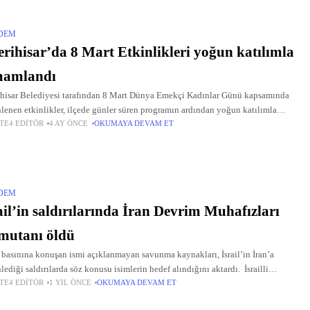
DEM
erihisar’da 8 Mart Etkinlikleri yoğun katılımla
mamlandı
ihisar Belediyesi tarafından 8 Mart Dünya Emekçi Kadınlar Günü kapsamında
lenen etkinlikler, ilçede günler süren programın ardından yoğun katılımla
TE4 EDITÖR
4 AY ÖNCE
OKUMAYA DEVAM ET
mlandı.
DEM
ail’in saldırılarında İran Devrim Muhafızları
mutanı öldü
l basınına konuşan ismi açıklanmayan savunma kaynakları, İsrail’in İran’a
lediği saldırılarda söz konusu isimlerin hedef alındığını aktardı. İsrailli
TE4 EDITÖR
1 YIL ÖNCE
OKUMAYA DEVAM ET
klar, Genelkurmay Başkanı Bakıri, Devrim Muhafızları Komutanı Selami ve