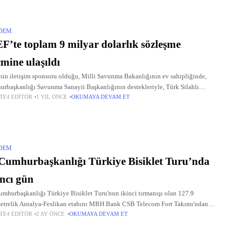
DEM
F’te toplam 9 milyar dolarlık sözleşme
mine ulaşıldı
in iletişim sponsoru olduğu, Milli Savunma Bakanlığının ev sahipliğinde,
rbaşkanlığı Savunma Sanayii Başkanlığının destekleriyle, Türk Silahlı
TE4 EDITÖR
1 YIL ÖNCE
OKUMAYA DEVAM ET
tlerini Güçlendirme Vakfı (TSKGV) yönetim ve sorumluluğunda, KFA
ılık AŞ'nin organizatörlüğünde, İstanbul Fuar Merkezi'nde
DEM
Cumhurbaşkanlığı Türkiye Bisiklet Turu’nda
ıncı gün
umhurbaşkanlığı Türkiye Bisiklet Turu'nun ikinci tırmanışı olan 127.9
etrelik Antalya-Feslikan etabını MBH Bank CSB Telecom Fort Takımı'ndan
TE4 EDITÖR
2 AY ÖNCE
OKUMAYA DEVAM ET
tian Bagatin 3 saat 23 dakika 12 saniye ile kazandı.