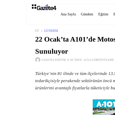
Ana Sayfa
Gündem
Eğitim
EV
GÜNDEM
22 Ocak’ta A101’de Motos
Sunuluyor
GAZETE4 EDITÖR
5 AY ÖNCE
233,0 GÖRÜNTÜLEME
Türkiye’nin 81 ilinde ve tüm ilçelerinde 13
tedarikçisiyle perakende sektörünün öncü
ürünlerini avantajlı fiyatlarla tüketiciyle b