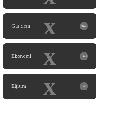
x
Gündem
947
x
Ekonomi
148
x
Eğitim
192