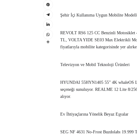
Şehir İçi Kullanıma Uygun Mobilite Modell
REVOLT RS6 125 CC Benzinli Motosiklet 
TL, VOLTA YIDE SE03 Max Elektrikli Mo
fiyatlarıyla mobilite kategorisinde yer alırk
Televizyon ve Mobil Teknoloji Ürünleri
HYUNDAI 55HYN1405 55” 4K whaleOS LED TV 
seçeneği sunuluyor. REALME 12 Lite 8/256 G
alıyor.
Ev İhtiyaçlarına Yönelik Beyaz Eşyalar
SEG NF 4631 No-Frost Buzdolabı 19.999