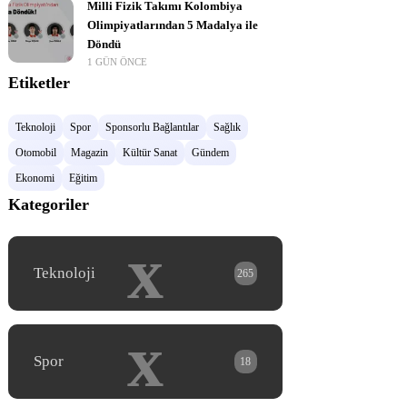
Milli Fizik Takımı Kolombiya
Olimpiyatlarından 5 Madalya ile
Döndü
1 GÜN ÖNCE
Etiketler
Teknoloji
Spor
Sponsorlu Bağlantılar
Sağlık
Otomobil
Magazin
Kültür Sanat
Gündem
Ekonomi
Eğitim
Kategoriler
x
Teknoloji
265
x
Spor
18