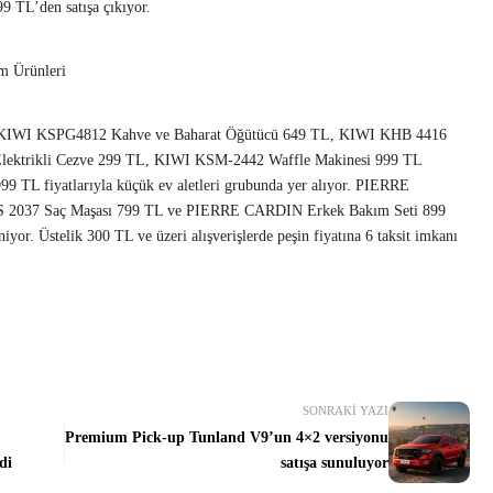
9 TL’den satışa çıkıyor.
m Ürünleri
KIWI KSPG4812 Kahve ve Baharat Öğütücü 649 TL, KIWI KHB 4416
ektrikli Cezve 299 TL, KIWI KSM-2442 Waffle Makinesi 999 TL
9 TL fiyatlarıyla küçük ev aletleri grubunda yer alıyor. PIERRE
S 2037 Saç Maşası 799 TL ve PIERRE CARDIN Erkek Bakım Seti 899
niyor. Üstelik 300 TL ve üzeri alışverişlerde peşin fiyatına 6 taksit imkanı
SONRAKI YAZI
Premium Pick-up Tunland V9’un 4×2 versiyonu
di
satışa sunuluyor