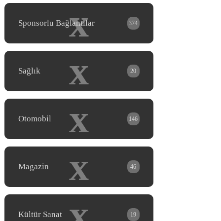
x
Sponsorlu Bağlantılar
374
x
Sağlık
20
x
Otomobil
146
x
Magazin
46
x
Kültür Sanat
19