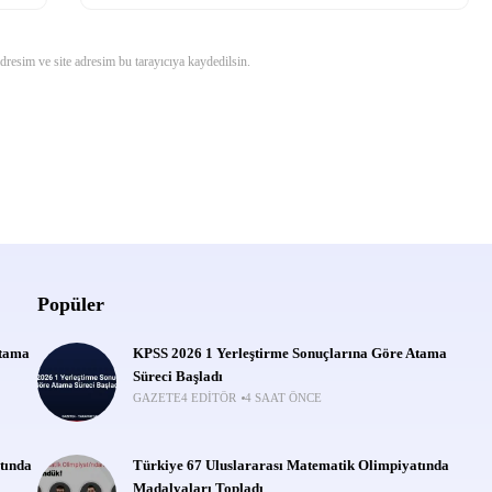
resim ve site adresim bu tarayıcıya kaydedilsin.
Popüler
Atama
KPSS 2026 1 Yerleştirme Sonuçlarına Göre Atama
Süreci Başladı
GAZETE4 EDITÖR
4 SAAT ÖNCE
tında
Türkiye 67 Uluslararası Matematik Olimpiyatında
Madalyaları Topladı