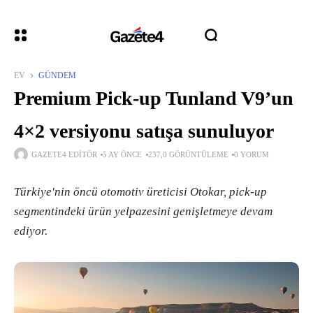
EV
GÜNDEM
Premium Pick-up Tunland V9’un
4×2 versiyonu satışa sunuluyor
GAZETE4 EDITÖR
5 AY ÖNCE
237,0 GÖRÜNTÜLEME
0 YORUM
Türkiye'nin öncü otomotiv üreticisi Otokar, pick-up
segmentindeki ürün yelpazesini genişletmeye devam
ediyor.