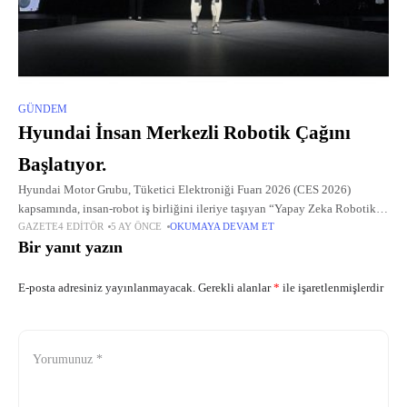
GÜNDEM
Hyundai İnsan Merkezli Robotik Çağını
Başlatıyor.
Hyundai Motor Grubu, Tüketici Elektroniği Fuarı 2026 (CES 2026)
kapsamında, insan-robot iş birliğini ileriye taşıyan “Yapay Zeka Robotik
GAZETE4 EDITÖR
5 AY ÖNCE
OKUMAYA DEVAM ET
Stratejisini” kamuoyuna tanıttı.
Bir yanıt yazın
E-posta adresiniz yayınlanmayacak.
Gerekli alanlar
*
ile işaretlenmişlerdir