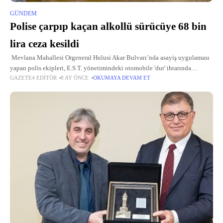
GÜNDEM
Polise çarpıp kaçan alkollü sürücüye 68 bin
lira ceza kesildi
Mevlana Mahallesi Orgeneral Hulusi Akar Bulvarı’nda asayiş uygulaması
yapan polis ekipleri, E.S.T. yönetimindeki otomobile 'dur' ihtarında
GAZETE4 EDITÖR
8 AY ÖNCE
OKUMAYA DEVAM ET
bulundu. Ekiplerin ihtarına uymayan E.S.T. uygulamada görevli polis
memuru G.A.’ya çarparak kaçtı.