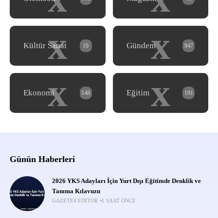
x
x
Kültür Sanat
Gündem
19
947
x
x
Ekonomi
Eğitim
148
191
Günün Haberleri
2026 YKS Adayları İçin Yurt Dışı Eğitimde Denklik ve
Tanıma Kılavuzu
GAZETE4 EDITÖR
1 SAAT ÖNCE