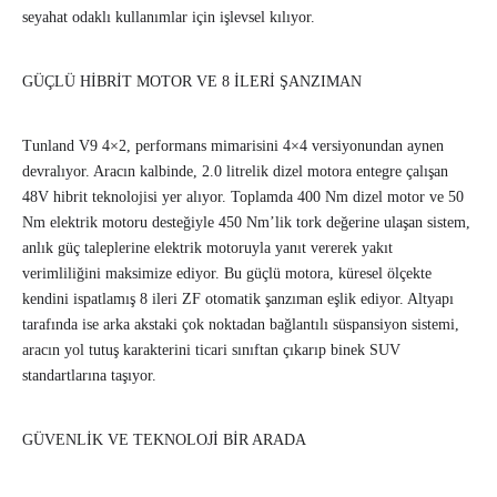
seyahat odaklı kullanımlar için işlevsel kılıyor.
GÜÇLÜ HİBRİT MOTOR VE 8 İLERİ ŞANZIMAN
Tunland V9 4×2, performans mimarisini 4×4 versiyonundan aynen
devralıyor. Aracın kalbinde, 2.0 litrelik dizel motora entegre çalışan
48V hibrit teknolojisi yer alıyor. Toplamda 400 Nm dizel motor ve 50
Nm elektrik motoru desteğiyle 450 Nm’lik tork değerine ulaşan sistem,
anlık güç taleplerine elektrik motoruyla yanıt vererek yakıt
verimliliğini maksimize ediyor. Bu güçlü motora, küresel ölçekte
kendini ispatlamış 8 ileri ZF otomatik şanzıman eşlik ediyor. Altyapı
tarafında ise arka akstaki çok noktadan bağlantılı süspansiyon sistemi,
aracın yol tutuş karakterini ticari sınıftan çıkarıp binek SUV
standartlarına taşıyor.
GÜVENLİK VE TEKNOLOJİ BİR ARADA