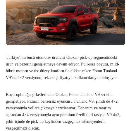
Türkiye’nin öncü otomotiv üreticisi Otokar, pick-up segmentindeki
ürün yelpazesini genişletmeye devam ediyor. Full-size boyutu, mild-
hibrit motoru ve üst düzey konforu ile dikkat çeken Foton Tunland
V9’un 4×2 versiyonu, rekabetçi fiyatıyla kullanıcılarıyla buluşuyor.
Koç Topluluğu şirketlerinden Otokar, Foton Tunland V9 serisini
genişletiyor. Pazarın benzersiz oyuncusu Tunland V9, şimdi de 4×2
versiyonuyla yollara çıkmaya hazırlanıyor. Donanım ve tasarım
açısından 4×4 versiyonuyla aynı premium özellikleri taşıyan V9 4×2,
şehir içinde de pick-up keyfinden vazgeçmek istemeyenlerin
vazgeçilmezi olacak.