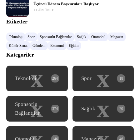
Üçüncü Dönem Başvuruları Başlıyor
1 GÜN ÖNCE
Etiketler
Teknoloji
Spor
Sponsorlu Bağlantılar
Sağlık
Otomobil
Magazin
Kültür Sanat
Gündem
Ekonomi
Eğitim
Kategoriler
x
x
Teknoloji
Spor
264
18
x
x
Sponsorlu
Sağlık
374
20
Bağlantılar
x
x
Otomobil
Magazin
146
46