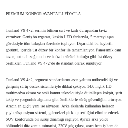
PREMIUM KONFOR AVANTAJLI FİYATLA
Tunland V9 4×2, serinin bilinen sert ve kaslı duruşundan taviz
vermiyor. Geniş ön ızgarası, keskin LED farlarıyla, 5 metreyi aşan
gövdesiyle tüm bakışları üzerinde topluyor. Dışarıdaki bu heybetli
görüntü, içeride üst düzey bir konfor ile tamamlanıyor. Panoramik cam
tavan, ısıtmalı-soğutmalı ve hafızalı sürücü koltuğu gibi üst düzey
özellikler, Tunland V9 4×2’de de standart olarak sunuluyor.
Tunland V9 4×2, segment standartlarını aşan yalıtım mühendisliği ve
gelişmiş sürüş destek sistemleriyle dikkat çekiyor. 14.6 inçlik HD
multimedya ekranı ve sesli komut teknolojisiyle dijitalleşen kokpit, şerit
takip ve yorgunluk algılama gibi özelliklerle sürüş güvenliğini artırıyor.
Aracın en güçlü yanı ise altyapısı. Arka akslarda kullanılan helezon
yaylı süspansiyon sistemi, geleneksel pick-up sertliğini elimine ederek
SUV konforunda bir sürüş dinamiği sağlıyor. Ayrıca arka yolcu
bölümdeki düz zemin mimarisi, 220V güç çıkışı, aracı hem iş hem de