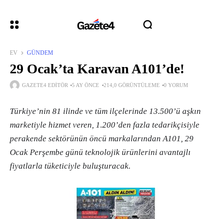
EV
GÜNDEM
29 Ocak’ta Karavan A101’de!
GAZETE4 EDITÖR
5 AY ÖNCE
214,0 GÖRÜNTÜLEME
0 YORUM
Türkiye’nin 81 ilinde ve tüm ilçelerinde 13.500’ü aşkın
marketiyle hizmet veren, 1.200’den fazla tedarikçisiyle
perakende sektörünün öncü markalarından A101, 29
Ocak Perşembe günü teknolojik ürünlerini avantajlı
fiyatlarla tüketiciyle buluşturacak.