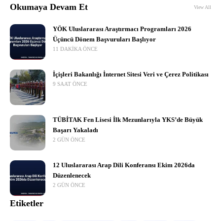
Okumaya Devam Et
View All
YÖK Uluslararası Araştırmacı Programları 2026
Üçüncü Dönem Başvuruları Başlıyor
11 DAKIKA ÖNCE
İçişleri Bakanlığı İnternet Sitesi Veri ve Çerez Politikası
9 SAAT ÖNCE
TÜBİTAK Fen Lisesi İlk Mezunlarıyla YKS’de Büyük
Başarı Yakaladı
2 GÜN ÖNCE
12 Uluslararası Arap Dili Konferansı Ekim 2026da
Düzenlenecek
2 GÜN ÖNCE
Etiketler