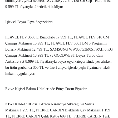
bulunuyor. Ayrıca SAMSUNG Galaxy A16 4/128 GB Cep Telefonu ise
9.599 TL fiyatıyla tüketicileri bekliyor.
İşlevsel Beyaz Eşya Seçenekleri
FLAVEL FLV 3600 E Buzdolabı 17.999 TL, FLAVEL FLV 810 CM
Çamaşır Makinesi 13.999 TL, FLAVEL FLV 5001 BM 5 Programlı
Bulaşık Makinesi 12.499 TL, SAMSUNG WW80FG3M05TWAH 8 KG
Çamaşır Makinesi 18.999 TL ve GOODWEST Beyaz Turbo Cam
Ankastre Set 8.999 TL fiyatlarıyla beyaz eşya kategorisinde yer alırken,
bu ürün grubunda 300 TL ve üzeri alışverişlerde peşin fiyatına 6 taksit
imkanı uygulanıyor.
Ev ve Kişisel Bakım Ürünlerinde Bütçe Dostu Fiyatlar
KIWI KIM-4710 2’si 1 Arada Narenciye Sıkacağı ve Salata
Makinesi 1.299 TL, PIERRE CARDIN Elektrikli Çay Makinesi 1.199
TL, PIERRE CARDIN Çelik Kettle 699 TL, PIERRE CARDIN Türk