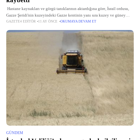
kaybetti
Hastane kaynakları ve görgü tanıklarının aktardığına göre, İsrail ordusu,
Gazze Şeridi'nin kuzeyindeki Gazze kentinin yanı sıra kuzey ve güney
GAZETE4 EDITÖR
11 AY ÖNCE
OKUMAYA DEVAM ET
bölgelerinde evleri, çadırları ve sivillerin toplandığı alanları hedef aldı.
GÜNDEM