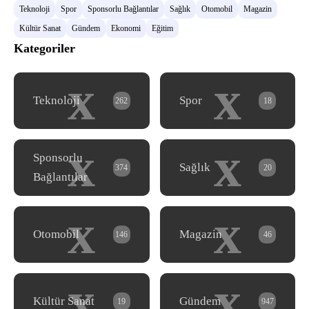
Teknoloji
Spor
Sponsorlu Bağlantılar
Sağlık
Otomobil
Magazin
Kültür Sanat
Gündem
Ekonomi
Eğitim
Kategoriler
x
x
Teknoloji
Spor
262
18
x
x
Sponsorlu
Sağlık
374
20
Bağlantılar
x
x
Otomobil
Magazin
146
46
x
x
Kültür Sanat
Gündem
19
947