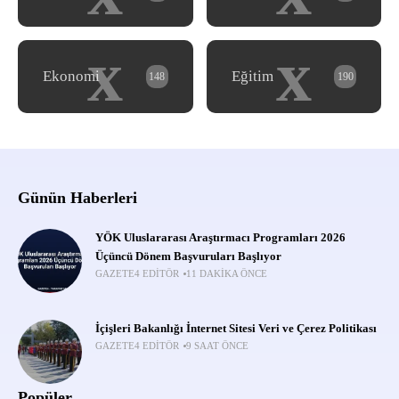
x
x
Ekonomi
Eğitim
148
190
Günün Haberleri
YÖK Uluslararası Araştırmacı Programları 2026
Üçüncü Dönem Başvuruları Başlıyor
GAZETE4 EDITÖR
11 DAKIKA ÖNCE
İçişleri Bakanlığı İnternet Sitesi Veri ve Çerez Politikası
GAZETE4 EDITÖR
9 SAAT ÖNCE
Popüler