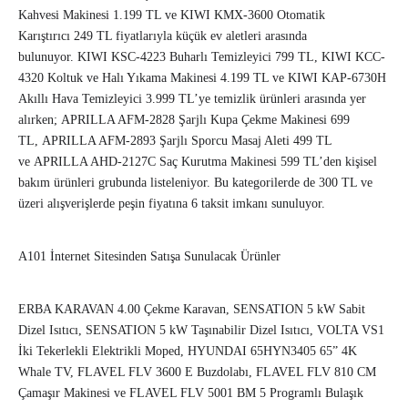
Kahvesi Makinesi 1.199 TL ve KIWI KMX-3600 Otomatik
Karıştırıcı 249 TL fiyatlarıyla küçük ev aletleri arasında
bulunuyor. KIWI KSC-4223 Buharlı Temizleyici 799 TL, KIWI KCC-
4320 Koltuk ve Halı Yıkama Makinesi 4.199 TL ve KIWI KAP-6730H
Akıllı Hava Temizleyici 3.999 TL’ye temizlik ürünleri arasında yer
alırken; APRILLA AFM-2828 Şarjlı Kupa Çekme Makinesi 699
TL, APRILLA AFM-2893 Şarjlı Sporcu Masaj Aleti 499 TL
ve APRILLA AHD-2127C Saç Kurutma Makinesi 599 TL’den kişisel
bakım ürünleri grubunda listeleniyor. Bu kategorilerde de 300 TL ve
üzeri alışverişlerde peşin fiyatına 6 taksit imkanı sunuluyor.
A101 İnternet Sitesinden Satışa Sunulacak Ürünler
ERBA KARAVAN 4.00 Çekme Karavan, SENSATION 5 kW Sabit
Dizel Isıtıcı, SENSATION 5 kW Taşınabilir Dizel Isıtıcı, VOLTA VS1
İki Tekerlekli Elektrikli Moped, HYUNDAI 65HYN3405 65” 4K
Whale TV, FLAVEL FLV 3600 E Buzdolabı, FLAVEL FLV 810 CM
Çamaşır Makinesi ve FLAVEL FLV 5001 BM 5 Programlı Bulaşık