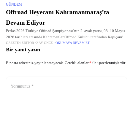
GÜNDEM
Offroad Heyecanı Kahramanmaraş’ta
Devam Ediyor
Petlas 2026 Türkiye Offroad Şampiyonası’nın 2. ayak yarışı, 08–10 Mayıs
2026 tarihleri arasında Kahramanlar Offroad Kulübü tarafından Kapıçam’da
GAZETE4 EDITÖR
2 AY ÖNCE
OKUMAYA DEVAM ET
gerçekleştirilecek.
Bir yanıt yazın
E-posta adresiniz yayınlanmayacak.
Gerekli alanlar
*
ile işaretlenmişlerdir