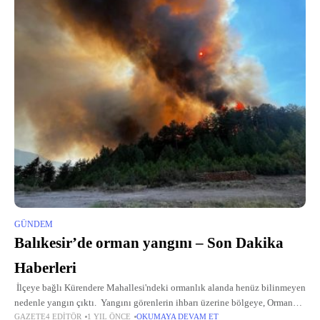
GÜNDEM
Balıkesir’de orman yangını – Son Dakika
Haberleri
İlçeye bağlı Kürendere Mahallesi'ndeki ormanlık alanda henüz bilinmeyen
nedenle yangın çıktı. Yangını görenlerin ihbarı üzerine bölgeye, Orman
GAZETE4 EDITÖR
1 YIL ÖNCE
OKUMAYA DEVAM ET
Bölge Müdürlüğü ve Balıkesir Büyükşehir Belediyesi itfaiyesine bağlı