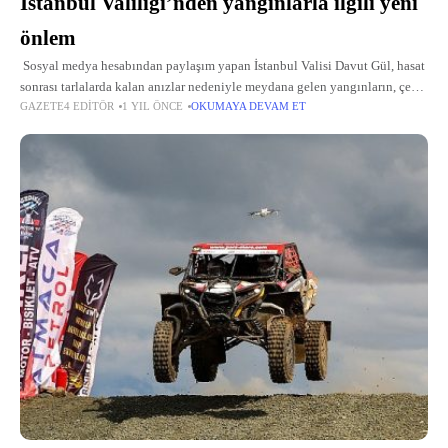
İstanbul Valiliği’nden yangınlarla ilgili yeni
önlem
Sosyal medya hesabından paylaşım yapan İstanbul Valisi Davut Gül, hasat
sonrası tarlalarda kalan anızlar nedeniyle meydana gelen yangınların, çevre
GAZETE4 EDITÖR
1 YIL ÖNCE
OKUMAYA DEVAM ET
arazilere ve özellikle ormanlık alanlara sıçrayarak büyük kayıplara yol
açtığının