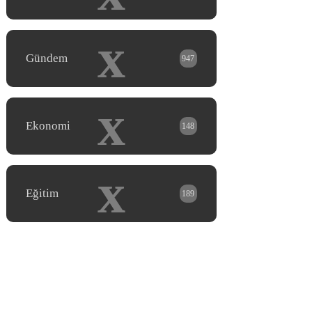
x
Gündem
947
x
Ekonomi
148
x
Eğitim
189