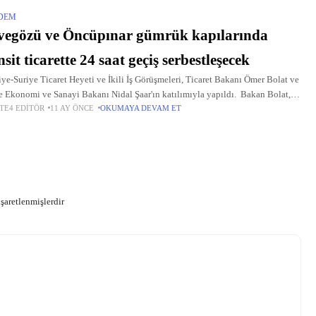
DEM
vegözü ve Öncüpınar gümrük kapılarında
nsit ticarette 24 saat geçiş serbestleşecek
ye-Suriye Ticaret Heyeti ve İkili İş Görüşmeleri, Ticaret Bakanı Ömer Bolat ve
e Ekonomi ve Sanayi Bakanı Nidal Şaar'ın katılımıyla yapıldı. Bakan Bolat,
TE4 EDITÖR
11 AY ÖNCE
OKUMAYA DEVAM ET
am Uluslararası Fuarı kapsamında
işaretlenmişlerdir