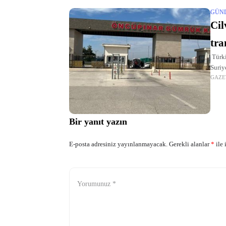
GÜN
Cil
tra
Türki
Suriy
GAZE
62. Ş
Bir yanıt yazın
E-posta adresiniz yayınlanmayacak.
Gerekli alanlar
*
ile 