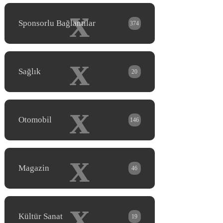
x
Sponsorlu Bağlantılar
374
x
Sağlık
20
x
Otomobil
146
x
Magazin
46
x
Kültür Sanat
19