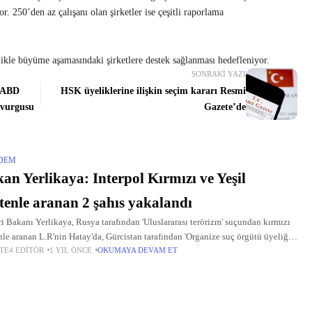
r. 250’den az çalışanı olan şirketler ise çeşitli raporlama
likle büyüme aşamasındaki şirketlere destek sağlanması hedefleniyor.
SONRAKI YAZI
e-ABD
HSK üyeliklerine ilişkin seçim kararı Resmi
’ vurgusu
Gazete’de
DEM
an Yerlikaya: Interpol Kırmızı ve Yeşil
tenle aranan 2 şahıs yakalandı
eri Bakanı Yerlikaya, Rusya tarafından 'Uluslararası terörizm' suçundan kırmızı
nle aranan L.R'nin Hatay'da, Gürcistan tarafından 'Organize suç örgütü üyeliği'
TE4 EDITÖR
1 YIL ÖNCE
OKUMAYA DEVAM ET
dan yeşil bültenle aranan B. P'nin de Antalya'da yakalandığını
adı.10/05/2025 08:42©