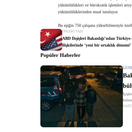
yükümlülükleri ve bürokratik işlemleri artıyo
yükümlülüklerinden muaf tutuluyor.
Bu eşiğin 750 çalışana yükseltilmesiyle özel
ÖNCEKI YAZI
ABD Dışişleri Bakanlığı’ndan Türkiy
ilişkilerinde ‘yeni bir ortaklık dönemi
Popüler Haberler
GÜN
Bak
bül
İçişl
bülte
GAZE
suçun
açıkl