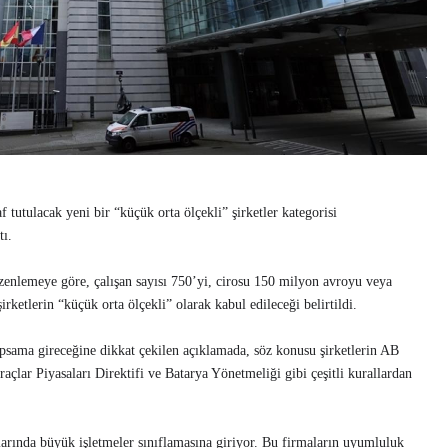
tutulacak yeni bir “küçük orta ölçekli” şirketler kategorisi
tı.
nlemeye göre, çalışan sayısı 750’yi, cirosu 150 milyon avroyu veya
ketlerin “küçük orta ölçekli” olarak kabul edileceği belirtildi.
psama gireceğine dikkat çekilen açıklamada, söz konusu şirketlerin AB
çlar Piyasaları Direktifi ve Batarya Yönetmeliği gibi çeşitli kurallardan
larında büyük işletmeler sınıflamasına giriyor. Bu firmaların uyumluluk