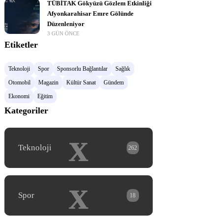
TÜBİTAK Gökyüzü Gözlem Etkinliği
Afyonkarahisar Emre Gölünde
Düzenleniyor
3 GÜN ÖNCE
Etiketler
Teknoloji
Spor
Sponsorlu Bağlantılar
Sağlık
Otomobil
Magazin
Kültür Sanat
Gündem
Ekonomi
Eğitim
Kategoriler
x
Teknoloji
262
x
Spor
18