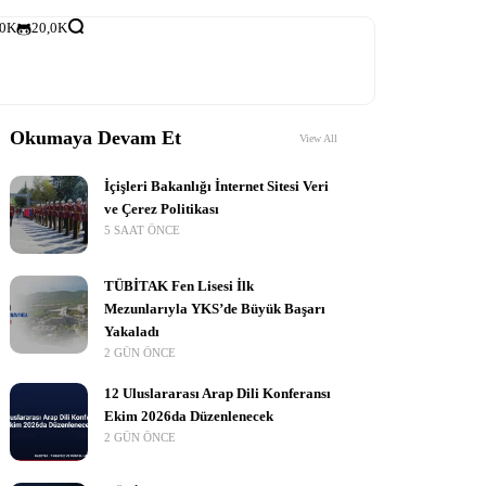
,0K
20,0K
Okumaya Devam Et
View All
İçişleri Bakanlığı İnternet Sitesi Veri
ve Çerez Politikası
5 SAAT ÖNCE
TÜBİTAK Fen Lisesi İlk
Mezunlarıyla YKS’de Büyük Başarı
Yakaladı
2 GÜN ÖNCE
12 Uluslararası Arap Dili Konferansı
Ekim 2026da Düzenlenecek
2 GÜN ÖNCE