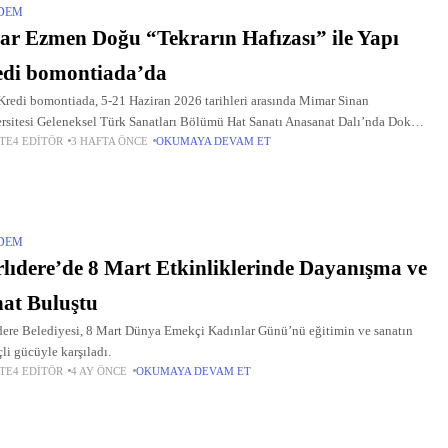
DEM
ar Ezmen Doğu “Tekrarın Hafızası” ile Yapı
edi bomontiada’da
Kredi bomontiada, 5-21 Haziran 2026 tarihleri arasında Mimar Sinan
rsitesi Geleneksel Türk Sanatları Bölümü Hat Sanatı Anasanat Dalı’nda Doktor
TE4 EDITÖR
3 HAFTA ÖNCE
OKUMAYA DEVAM ET
im Üyesi olarak görev yapan Pınar Ezmen Doğu’nun “Tekrarın Hafızası”...
DEM
lıdere’de 8 Mart Etkinliklerinde Dayanışma ve
at Buluştu
dere Belediyesi, 8 Mart Dünya Emekçi Kadınlar Günü’nü eğitimin ve sanatın
çli gücüyle karşıladı.
TE4 EDITÖR
4 AY ÖNCE
OKUMAYA DEVAM ET