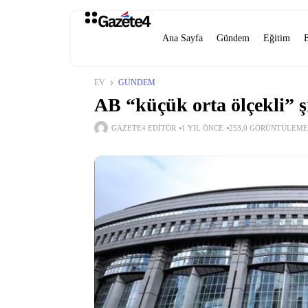
Ana Sayfa
Gündem
Eğitim
EV
GÜNDEM
AB “küçük orta ölçekli” şi
GAZETE4 EDITÖR
1 YIL ÖNCE
253,0 GÖRÜNTÜLEME