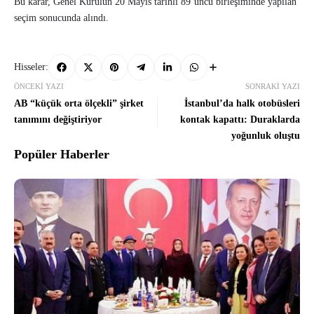
Bu karar, Genel Kurulun 20 Mayıs tarihli 89’uncu birleşiminde yapılan
seçim sonucunda alındı.
Hisseler:
ÖNCEKI YAZI
SONRAKI YAZI
AB “küçük orta ölçekli” şirket
İstanbul’da halk otobüsleri
tanımını değiştiriyor
kontak kapattı: Duraklarda
yoğunluk oluştu
Popüler Haberler