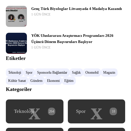
Genç Türk Biyologlar Litvanyada 4 Madalya Kazandı
1 GÜN ÖNCE
YÖK Uluslararası Araştırmacı Programları 2026
Üçüncü Dönem Başvuruları Başlıyor
1 GÜN ÖNCE
Etiketler
Teknoloji
Spor
Sponsorlu Bağlantılar
Sağlık
Otomobil
Magazin
Kültür Sanat
Gündem
Ekonomi
Eğitim
Kategoriler
x
x
Teknoloji
Spor
264
18