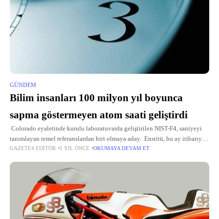
GÜNDEM
Bilim insanları 100 milyon yıl boyunca
sapma göstermeyen atom saati geliştirdi
Colorado eyaletinde kurulu laboratuvarda geliştirilen NIST-F4, saniyeyi
tanımlayan temel referanslardan biri olmaya aday. Enstitü, bu ay itibarıyla
GAZETE4 EDITÖR
1 YIL ÖNCE
OKUMAYA DEVAM ET
saati Uluslararası Ağırlıklar ve Ölçüler Bürosu'na (BIPM) birincil frekans
standardı olarak