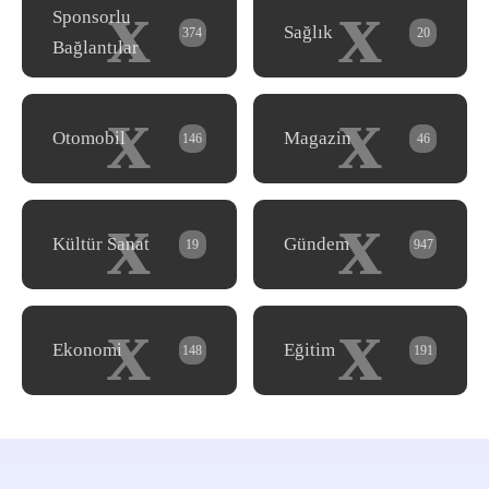
x
x
Sponsorlu
Sağlık
374
20
Bağlantılar
x
x
Otomobil
Magazin
146
46
x
x
Kültür Sanat
Gündem
19
947
x
x
Ekonomi
Eğitim
148
191