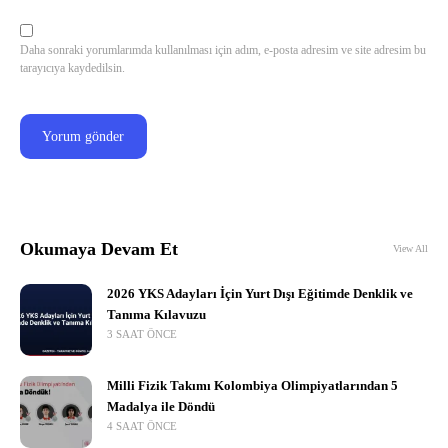
Daha sonraki yorumlarımda kullanılması için adım, e-posta adresim ve site adresim bu
tarayıcıya kaydedilsin.
Okumaya Devam Et
View All
2026 YKS Adayları İçin Yurt Dışı Eğitimde Denklik ve
Tanıma Kılavuzu
3 SAAT ÖNCE
Milli Fizik Takımı Kolombiya Olimpiyatlarından 5
Madalya ile Döndü
4 SAAT ÖNCE