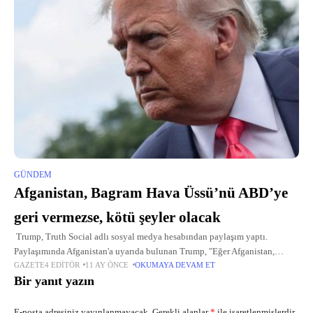
GÜNDEM
Afganistan, Bagram Hava Üssü’nü ABD’ye
geri vermezse, kötü şeyler olacak
Trump, Truth Social adlı sosyal medya hesabından paylaşım yaptı.
Paylaşımında Afganistan'a uyarıda bulunan Trump, "Eğer Afganistan,
GAZETE4 EDITÖR
11 AY ÖNCE
OKUMAYA DEVAM ET
Bagram Hava Üssü'nü inşa eden ABD'ye geri vermezse, kötü şeyler olacak."
Bir yanıt yazın
dedi.
E-posta adresiniz yayınlanmayacak.
Gerekli alanlar
*
ile işaretlenmişlerdir