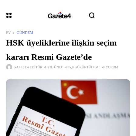
EV
GÜNDEM
HSK üyeliklerine ilişkin seçim
kararı Resmi Gazete’de
GAZETE4 EDITÖR
1 YIL ÖNCE
275,0 GÖRÜNTÜLEME
0 YORUM