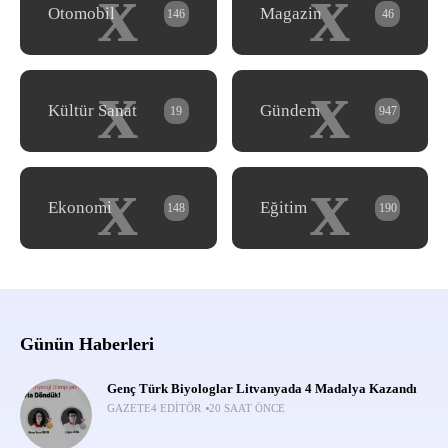
x
x
Otomobil
Magazin
146
46
x
x
Kültür Sanat
Gündem
19
947
x
x
Ekonomi
Eğitim
148
190
Günün Haberleri
Genç Türk Biyologlar Litvanyada 4 Madalya Kazandı
GAZETE4 EDITÖR
20 SAAT ÖNCE