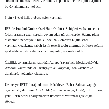
süredir ödememesi nedeniyle kontak kapatması, kentte toplu ulaşımda
büyük aksamalara yol açtı.
3 bin 41 özel halk otobüsü sefer yapmadı
İBB ile İstanbul Otobüs Özel Halk Otobüsü Sahipleri ve İşletmecileri
Odası arasında uzun süredir devam eden görüşmelerden ödeme planı
çıkmaması nedeniyle 3 bin 41 özel halk otobüsü bugün sefer
yapmadı.Megakentte sabah lastik tekerli toplu ulaşımda binlerce seferin
iptal edilmesi, duraklarda yolcu yoğunluğuna neden oldu.
Özellikle aktarmaların yapıldığı Avrupa Yakası’nda Mecidiyeköy’de,
Anadolu Yakası’nda da Uzunçayır ve Kozyatağı’nda vatandaşlar
duraklarda yoğunluk oluşturdu.
Uzunçayır İETT durağında otobüs bekleyen Bahar Salova, yaptığı
açıklamada, durumun üzücü olduğunu ve derse geç kaldığını belirterek,
yetkililerin otobüs çalışanlarının ücretlerini yatırması gerektiğini
söyledi.