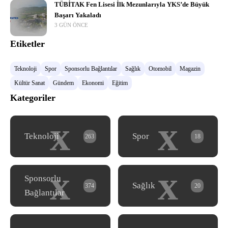
TÜBİTAK Fen Lisesi İlk Mezunlarıyla YKS’de Büyük
Başarı Yakaladı
3 GÜN ÖNCE
Etiketler
Teknoloji
Spor
Sponsorlu Bağlantılar
Sağlık
Otomobil
Magazin
Kültür Sanat
Gündem
Ekonomi
Eğitim
Kategoriler
x
x
Teknoloji
Spor
263
18
x
x
Sponsorlu
Sağlık
374
20
Bağlantılar