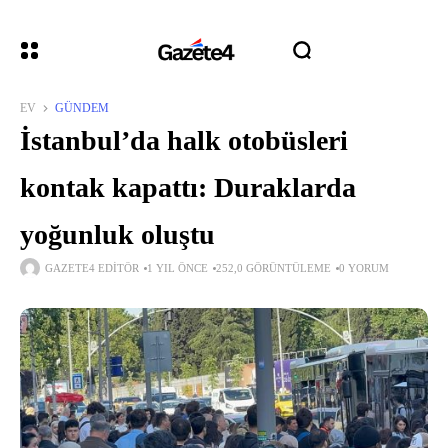
EV
GÜNDEM
İstanbul’da halk otobüsleri
kontak kapattı: Duraklarda
yoğunluk oluştu
GAZETE4 EDITÖR
1 YIL ÖNCE
252,0 GÖRÜNTÜLEME
0 YORUM