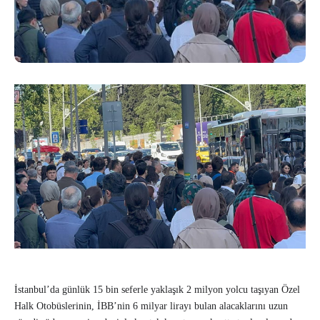
İstanbul’da günlük 15 bin seferle yaklaşık 2 milyon yolcu taşıyan Özel
Halk Otobüslerinin, İBB’nin 6 milyar lirayı bulan alacaklarını uzun