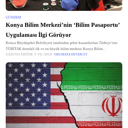
GÜNDEM
Konya Bilim Merkezi’nin ‘Bilim Pasaportu’
Uygulaması İlgi Görüyor
Konya Büyükşehir Belediyesi tarafından şehre kazandırılan Türkiye’nin
TÜBİTAK destekli ilk ve en büyük bilim merkezi Konya Bilim
GAZETE4 EDITÖR
1 YIL ÖNCE
OKUMAYA DEVAM ET
Merkezi’nin Bilim Pasaportu uygulaması, yenilenen haliyle ilgi görüyor.