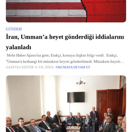
GÜNDEM
İran, Umman’a heyet gönderdiği iddialarını
yalanladı
Mehr Haber Ajansı'na göre, Erakçi, konuya ilişkin bilgi verdi. Erakçi,
"Umman'a herhangi bir müzakere heyeti gönderilmedi. Müzakere heyetinin
GAZETE4 EDITÖR
1 YIL ÖNCE
OKUMAYA DEVAM ET
başı olarak ben Tahran'ı terk etmedim ve bu haberler doğru