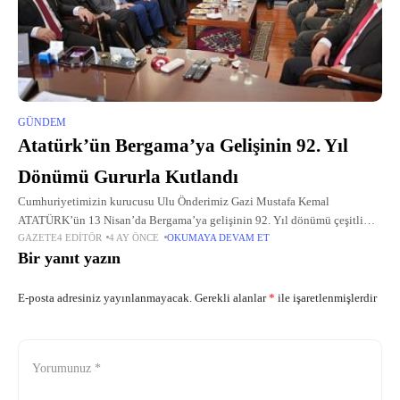
GÜNDEM
Atatürk’ün Bergama’ya Gelişinin 92. Yıl
Dönümü Gururla Kutlandı
Cumhuriyetimizin kurucusu Ulu Önderimiz Gazi Mustafa Kemal
ATATÜRK’ün 13 Nisan’da Bergama’ya gelişinin 92. Yıl dönümü çeşitli
GAZETE4 EDITÖR
4 AY ÖNCE
OKUMAYA DEVAM ET
etkinliklerle kutlandı.
Bir yanıt yazın
E-posta adresiniz yayınlanmayacak.
Gerekli alanlar
*
ile işaretlenmişlerdir