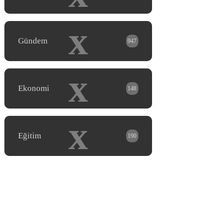
x
Gündem
947
x
Ekonomi
148
x
Eğitim
190