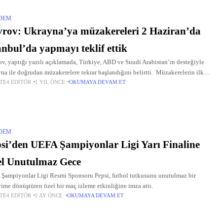
DEM
rov: Ukrayna’ya müzakereleri 2 Haziran’da
anbul’da yapmayı teklif ettik
v, yaptığı yazılı açıklamada, Türkiye, ABD ve Suudi Arabistan’ın desteğiyle
na ile doğrudan müzakerelere tekrar başlandığını belirtti. Müzakerelerin ilk
TE4 EDITÖR
1 YIL ÖNCE
OKUMAYA DEVAM ET
un, İstanbul’da 16 Mayıs’ta gerçekleştiğini anımsatan Lavrov, orada varılan
DEM
si’den UEFA Şampiyonlar Ligi Yarı Finaline
l Unutulmaz Gece
Şampiyonlar Ligi Resmi Sponsoru Pepsi, futbol tutkusunu unutulmaz bir
ime dönüştüren özel bir maç izleme etkinliğine imza attı.
TE4 EDITÖR
2 AY ÖNCE
OKUMAYA DEVAM ET