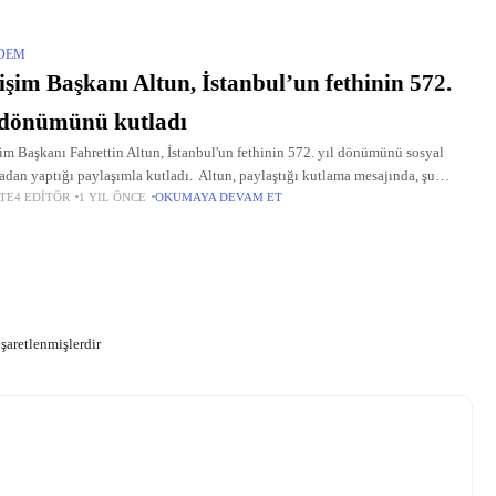
DEM
tişim Başkanı Altun, İstanbul’un fethinin 572.
 dönümünü kutladı
şim Başkanı Fahrettin Altun, İstanbul'un fethinin 572. yıl dönümünü sosyal
dan yaptığı paylaşımla kutladı. Altun, paylaştığı kutlama mesajında, şu
TE4 EDITÖR
1 YIL ÖNCE
OKUMAYA DEVAM ET
lere yer verdi: "29 Mayıs 1453, sadece bir
işaretlenmişlerdir