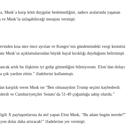
 Musk’a karşı kötü duygular beslemediğini, sadece aralarında yaşanan
 ve Musk’la uzlaşabileceği mesajını vermişti.
inden kısa süre önce ayrılan ve Kongre’nin gündemindeki vergi kesintisi
insanı Musk’ın açıklamalarından büyük hayal kırıklığı duyduğunu belirtmişti.
 ancak artık bu ilişkinin iyi gidip gitmediğini bilmiyorum. Elon’dan dolayı
 çok yardım ettim.” ifadelerini kullanmıştı.
an karşılık veren Musk ise “Ben olmasaydım Trump seçimi kaybederdi.
 ederdi ve Cumhuriyetçiler Senato’da 51-49 çoğunluğa sahip olurdu.”
lgili X paylaşımlarına da atıf yapan Elon Musk, “Bu adam bugün nerede?”
yon dolar daha artıracak!” ifadelerine yer vermişti.