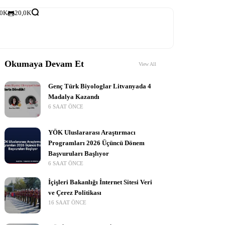
,0K
20,0K
Okumaya Devam Et
View All
Genç Türk Biyologlar Litvanyada 4
Madalya Kazandı
6 SAAT ÖNCE
YÖK Uluslararası Araştırmacı
Programları 2026 Üçüncü Dönem
Başvuruları Başlıyor
6 SAAT ÖNCE
İçişleri Bakanlığı İnternet Sitesi Veri
ve Çerez Politikası
16 SAAT ÖNCE