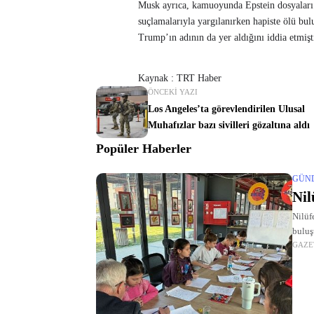
Musk ayrıca, kamuoyunda Epstein dosyaları o
suçlamalarıyla yargılanırken hapiste ölü bu
Trump’ın adının da yer aldığını iddia etmişt
Kaynak : TRT Haber
ÖNCEKI YAZI
Los Angeles’ta görevlendirilen Ulusal
Muhafızlar bazı sivilleri gözaltına aldı
Popüler Haberler
GÜN
Nil
Nilüfe
buluş
GAZE
keşfet