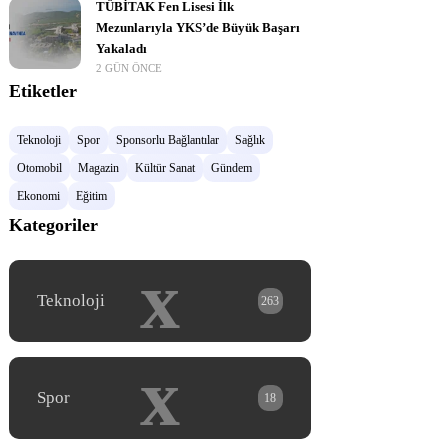
TÜBİTAK Fen Lisesi İlk
Mezunlarıyla YKS’de Büyük Başarı
Yakaladı
2 GÜN ÖNCE
Etiketler
Teknoloji
Spor
Sponsorlu Bağlantılar
Sağlık
Otomobil
Magazin
Kültür Sanat
Gündem
Ekonomi
Eğitim
Kategoriler
x
Teknoloji
263
x
Spor
18