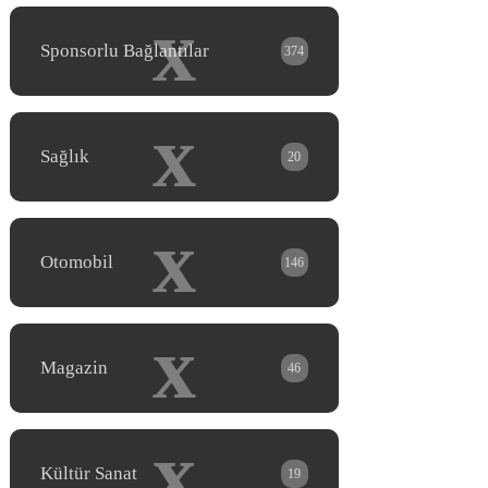
x
Sponsorlu Bağlantılar
374
x
Sağlık
20
x
Otomobil
146
x
Magazin
46
x
Kültür Sanat
19