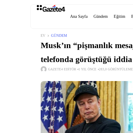
Ana Sayfa
Gündem
Eğitim
EV
GÜNDEM
Musk’ın “pişmanlık mesa
telefonda görüştüğü iddia
GAZETE4 EDITÖR
1 YIL ÖNCE
283,0 GÖRÜNTÜLEME