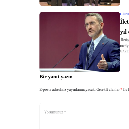
GÜN
İle
yıl
İleti
medya
GAZE
ifade
Bir yanıt yazın
E-posta adresiniz yayınlanmayacak.
Gerekli alanlar
*
ile 