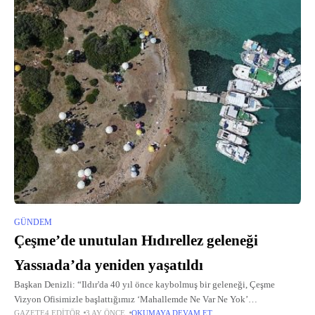
GÜNDEM
Çeşme’de unutulan Hıdırellez geleneği
Yassıada’da yeniden yaşatıldı
Başkan Denizli: “Ildır'da 40 yıl önce kaybolmuş bir geleneği, Çeşme
Vizyon Ofisimizle başlattığımız ‘Mahallemde Ne Var Ne Yok’
GAZETE4 EDITÖR
3 AY ÖNCE
OKUMAYA DEVAM ET
buluşmalarının Ildır ayağında komşularımızdan dinlemiştik.