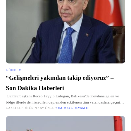
GÜNDEM
“Gelişmeleri yakından takip ediyoruz” –
Son Dakika Haberleri
Cumhurbaşkanı Recep Tayyip Erdoğan, Balıkesir'de meydana gelen ve
bölge illerde de hissedilen depremden etkilenen tüm vatandaşlara geçmiş
GAZETE4 EDITÖR
12 AY ÖNCE
OKUMAYA DEVAM ET
olsun dilekleri iletti. Cumhurbaşkanı Erdoğan, sosyal medya hesabından
yaptığı paylaşımda şu