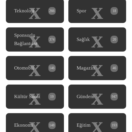
x
x
Teknoloji
Spor
266
18
x
x
Sponsorlu
Sağlık
374
20
Bağlantılar
x
x
Otomobil
Magazin
146
46
x
x
Kültür Sanat
Gündem
19
947
x
x
Ekonomi
Eğitim
148
193