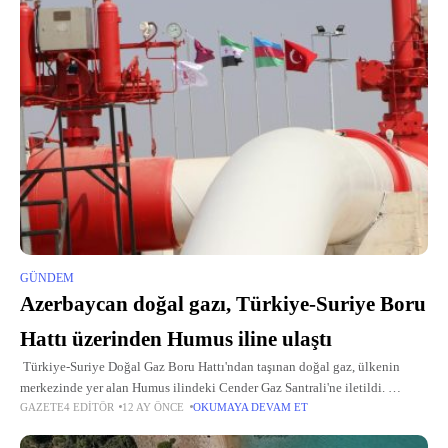
GÜNDEM
Azerbaycan doğal gazı, Türkiye-Suriye Boru
Hattı üzerinden Humus iline ulaştı
Türkiye-Suriye Doğal Gaz Boru Hattı'ndan taşınan doğal gaz, ülkenin
merkezinde yer alan Humus ilindeki Cender Gaz Santrali'ne iletildi.
GAZETE4 EDITÖR
12 AY ÖNCE
OKUMAYA DEVAM ET
Bundan sonraki aşamada gaz, Cender İstasyonu'ndan başkent Şam
yakınlarındaki Nasıriyye