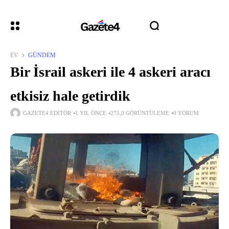
EV
GÜNDEM
Bir İsrail askeri ile 4 askeri aracı
etkisiz hale getirdik
GAZETE4 EDITÖR
1 YIL ÖNCE
275,0 GÖRÜNTÜLEME
0 YORUM