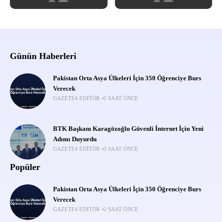
Günün Haberleri
Pakistan Orta Asya Ülkeleri İçin 350 Öğrenciye Burs
Verecek
GAZETE4 EDITÖR
2 SAAT ÖNCE
BTK Başkanı Karagözoğlu Güvenli İnternet İçin Yeni
Adımı Duyurdu
GAZETE4 EDITÖR
3 SAAT ÖNCE
Popüler
Pakistan Orta Asya Ülkeleri İçin 350 Öğrenciye Burs
Verecek
GAZETE4 EDITÖR
2 SAAT ÖNCE