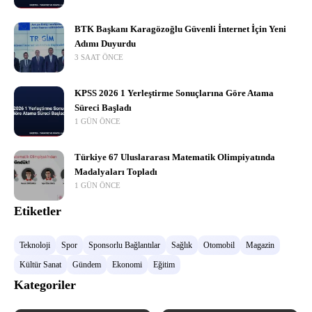
BTK Başkanı Karagözoğlu Güvenli İnternet İçin Yeni
Adımı Duyurdu
3 SAAT ÖNCE
KPSS 2026 1 Yerleştirme Sonuçlarına Göre Atama
Süreci Başladı
1 GÜN ÖNCE
Türkiye 67 Uluslararası Matematik Olimpiyatında
Madalyaları Topladı
1 GÜN ÖNCE
Etiketler
Teknoloji
Spor
Sponsorlu Bağlantılar
Sağlık
Otomobil
Magazin
Kültür Sanat
Gündem
Ekonomi
Eğitim
Kategoriler