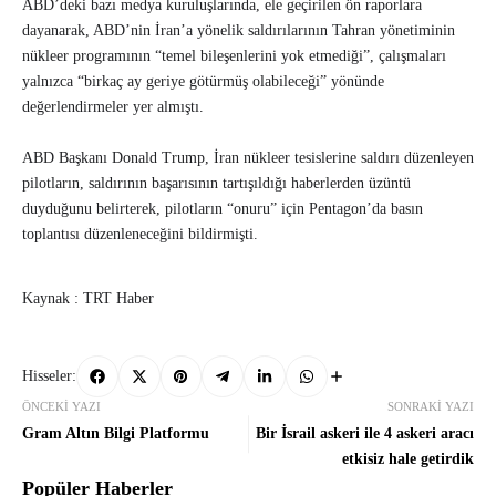
ABD’deki bazı medya kuruluşlarında, ele geçirilen ön raporlara
dayanarak, ABD’nin İran’a yönelik saldırılarının Tahran yönetiminin
nükleer programının “temel bileşenlerini yok etmediği”, çalışmaları
yalnızca “birkaç ay geriye götürmüş olabileceği” yönünde
değerlendirmeler yer almıştı.
ABD Başkanı Donald Trump, İran nükleer tesislerine saldırı düzenleyen
pilotların, saldırının başarısının tartışıldığı haberlerden üzüntü
duyduğunu belirterek, pilotların “onuru” için Pentagon’da basın
toplantısı düzenleneceğini bildirmişti.
Kaynak : TRT Haber
Hisseler:
ÖNCEKI YAZI
SONRAKI YAZI
Gram Altın Bilgi Platformu
Bir İsrail askeri ile 4 askeri aracı
etkisiz hale getirdik
Popüler Haberler