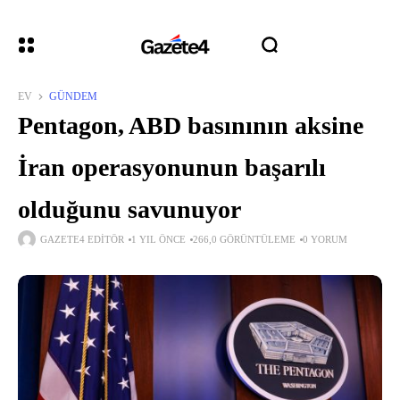
EV
GÜNDEM
Pentagon, ABD basınının aksine
İran operasyonunun başarılı
olduğunu savunuyor
GAZETE4 EDITÖR
1 YIL ÖNCE
266,0 GÖRÜNTÜLEME
0 YORUM