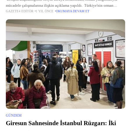
mücadele çalışmalarına ilişkin açıklama yapıldı. Türkiye'nin orman
GAZETE4 EDITÖR
1 YIL ÖNCE
OKUMAYA DEVAM ET
yangınlarıyla mücadele kapasitesine dair bilgilere yer verilen açıklamada,
"Yangınlarla mücadelede kara ve hava unsurlarımız
GÜNDEM
Giresun Sahnesinde İstanbul Rüzgarı: İki