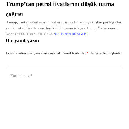
Trump’tan petrol fiyatlarını düşük tutma
çağrısı
Trump, Truth Social sosyal medya hesabından konuya ilişkin paylaşımlar
yaptı. Petrol fiyatlarının düşük tutulmasını isteyen Trump, "İzliyorum.
GAZETE4 EDITÖR
1 YIL ÖNCE
OKUMAYA DEVAM ET
Düşmanın ekmeğine yağ sürüyorsunuz, yapmayın." ifadelerini kullandı.
Bir yanıt yazın
Trump, diğer bir
E-posta adresiniz yayınlanmayacak.
Gerekli alanlar
*
ile işaretlenmişlerdir