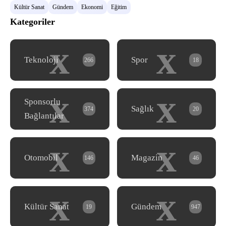
Kültür Sanat
Gündem
Ekonomi
Eğitim
Kategoriler
x
x
Teknoloji
Spor
266
18
x
x
Sponsorlu
Sağlık
374
20
Bağlantılar
x
x
Otomobil
Magazin
146
46
x
x
Kültür Sanat
Gündem
19
947