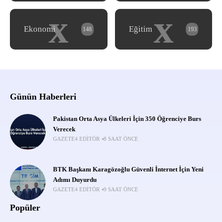
x
x
Ekonomi
Eğitim
148
193
Günün Haberleri
Pakistan Orta Asya Ülkeleri İçin 350 Öğrenciye Burs
Verecek
GAZETE4 EDITÖR
8 SAAT ÖNCE
BTK Başkanı Karagözoğlu Güvenli İnternet İçin Yeni
Adımı Duyurdu
GAZETE4 EDITÖR
9 SAAT ÖNCE
Popüler