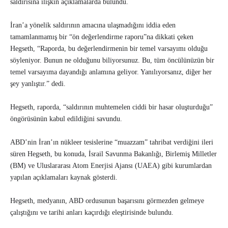
saldırısına ilişkin açıklamalarda bulundu.
İran’a yönelik saldırının amacına ulaşmadığını iddia eden
tamamlanmamış bir “ön değerlendirme raporu”na dikkati çeken
Hegseth, “Raporda, bu değerlendirmenin bir temel varsayımı olduğu
söyleniyor. Bunun ne olduğunu biliyorsunuz. Bu, tüm öncülünüzün bir
temel varsayıma dayandığı anlamına geliyor. Yanılıyorsanız, diğer her
şey yanlıştır.” dedi.
Hegseth, raporda, “saldırının muhtemelen ciddi bir hasar oluşturduğu”
öngörüsünün kabul edildiğini savundu.
ABD’nin İran’ın nükleer tesislerine “muazzam” tahribat verdiğini ileri
süren Hegseth, bu konuda, İsrail Savunma Bakanlığı, Birlemiş Milletler
(BM) ve Uluslararası Atom Enerjisi Ajansı (UAEA) gibi kurumlardan
yapılan açıklamaları kaynak gösterdi.
Hegseth, medyanın, ABD ordusunun başarısını görmezden gelmeye
çalıştığını ve tarihi anları kaçırdığı eleştirisinde bulundu.