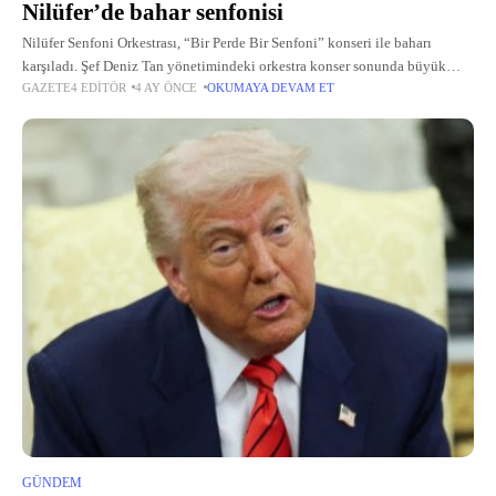
Nilüfer’de bahar senfonisi
Nilüfer Senfoni Orkestrası, “Bir Perde Bir Senfoni” konseri ile baharı
karşıladı. Şef Deniz Tan yönetimindeki orkestra konser sonunda büyük
GAZETE4 EDITÖR
4 AY ÖNCE
OKUMAYA DEVAM ET
alkış aldı.
GÜNDEM