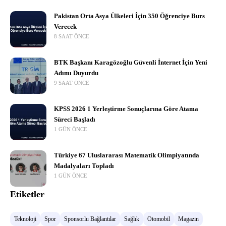
Pakistan Orta Asya Ülkeleri İçin 350 Öğrenciye Burs
Verecek
8 SAAT ÖNCE
BTK Başkanı Karagözoğlu Güvenli İnternet İçin Yeni
Adımı Duyurdu
9 SAAT ÖNCE
KPSS 2026 1 Yerleştirme Sonuçlarına Göre Atama
Süreci Başladı
1 GÜN ÖNCE
Türkiye 67 Uluslararası Matematik Olimpiyatında
Madalyaları Topladı
1 GÜN ÖNCE
Etiketler
Teknoloji
Spor
Sponsorlu Bağlantılar
Sağlık
Otomobil
Magazin