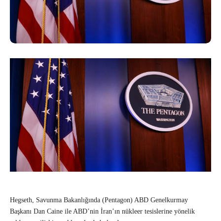
Hegseth, Savunma Bakanlığında (Pentagon) ABD Genelkurmay
Başkanı Dan Caine ile ABD’nin İran’ın nükleer tesislerine yönelik