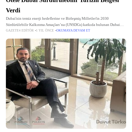
Otele Dubai Sürdürülebilir Turizm Belgesi
Verdi
Dubai'nin temiz enerji hedeflerine ve Birleşmiş Milletler'in 2030
Sürdürülebilir Kalkınma Amaçları’na (UNSDGs) katkıda bulunan Dubai
GAZETE4 EDITÖR
1 YIL ÖNCE
OKUMAYA DEVAM ET
Sürdürülebilir Turizm Belgesi (DST), bu yıl ikinci kez sahiplerini buldu.