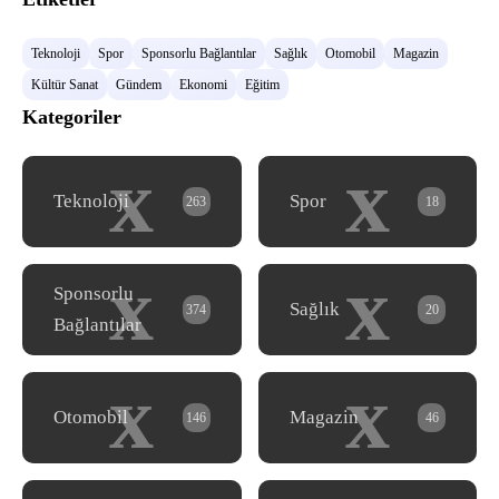
Teknoloji
Spor
Sponsorlu Bağlantılar
Sağlık
Otomobil
Magazin
Kültür Sanat
Gündem
Ekonomi
Eğitim
Kategoriler
x
x
Teknoloji
Spor
263
18
x
x
Sponsorlu
Sağlık
374
20
Bağlantılar
x
x
Otomobil
Magazin
146
46