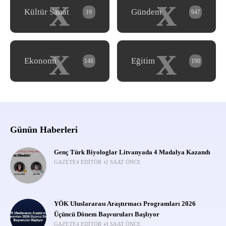
x
x
Kültür Sanat
Gündem
19
947
x
x
Ekonomi
Eğitim
148
190
Günün Haberleri
Genç Türk Biyologlar Litvanyada 4 Madalya Kazandı
GAZETE4 EDITÖR
2 SAAT ÖNCE
YÖK Uluslararası Araştırmacı Programları 2026
Üçüncü Dönem Başvuruları Başlıyor
GAZETE4 EDITÖR
3 SAAT ÖNCE