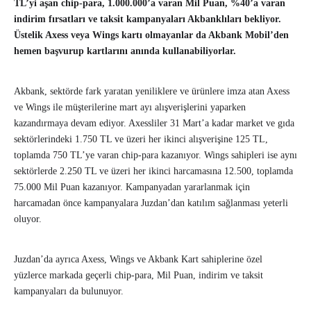
TL’yi aşan chip-para, 1.000.000’a varan Mil Puan, %40’a varan
indirim fırsatları ve taksit kampanyaları Akbanklıları bekliyor.
Üstelik Axess veya Wings kartı olmayanlar da Akbank Mobil’den
hemen başvurup kartlarını anında kullanabiliyorlar.
Akbank, sektörde fark yaratan yeniliklere ve ürünlere imza atan Axess
ve Wings ile müşterilerine mart ayı alışverişlerini yaparken
kazandırmaya devam ediyor. Axessliler 31 Mart’a kadar market ve gıda
sektörlerindeki 1.750 TL ve üzeri her ikinci alışverişine 125 TL,
toplamda 750 TL’ye varan chip-para kazanıyor. Wings sahipleri ise aynı
sektörlerde 2.250 TL ve üzeri her ikinci harcamasına 12.500, toplamda
75.000 Mil Puan kazanıyor. Kampanyadan yararlanmak için
harcamadan önce kampanyalara Juzdan’dan katılım sağlanması yeterli
oluyor.
Juzdan’da ayrıca Axess, Wings ve Akbank Kart sahiplerine özel
yüzlerce markada geçerli chip-para, Mil Puan, indirim ve taksit
kampanyaları da bulunuyor.