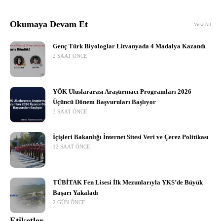
Okumaya Devam Et
View All
Genç Türk Biyologlar Litvanyada 4 Madalya Kazandı
2 SAAT ÖNCE
YÖK Uluslararası Araştırmacı Programları 2026
Üçüncü Dönem Başvuruları Başlıyor
3 SAAT ÖNCE
İçişleri Bakanlığı İnternet Sitesi Veri ve Çerez Politikası
12 SAAT ÖNCE
TÜBİTAK Fen Lisesi İlk Mezunlarıyla YKS’de Büyük
Başarı Yakaladı
2 GÜN ÖNCE
Etiketler