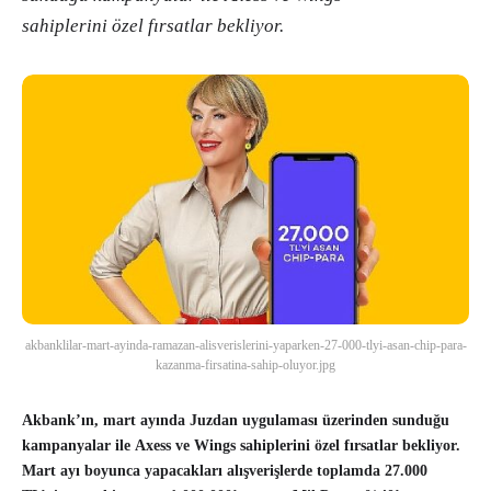
sahiplerini özel fırsatlar bekliyor.
akbanklilar-mart-ayinda-ramazan-alisverislerini-yaparken-27-000-tlyi-asan-chip-para-
kazanma-firsatina-sahip-oluyor.jpg
Akbank’ın, mart ayında Juzdan uygulaması üzerinden sunduğu
kampanyalar ile Axess ve Wings sahiplerini özel fırsatlar bekliyor.
Mart ayı boyunca yapacakları alışverişlerde toplamda 27.000