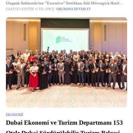
Ulaşarak Safehotels’ten ‘’Executive’’ Sertifikası Aldı Mövenpick Hotel
GAZETE4 EDITÖR
1 YIL ÖNCE
OKUMAYA DEVAM ET
İstanbul Marmara Sea, dünya çapında otel güvenliği ve emniyeti
konusunda yetmişten fazla ülke ve
EKONOMI
Dubai Ekonomi ve Turizm Departmanı 153