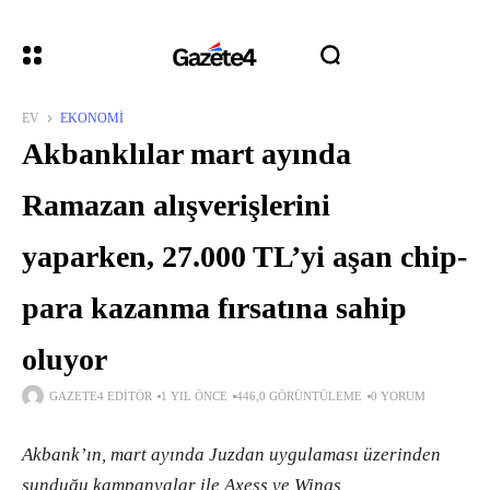
EV
EKONOMI
Akbanklılar mart ayında
Ramazan alışverişlerini
yaparken, 27.000 TL’yi aşan chip-
para kazanma fırsatına sahip
oluyor
GAZETE4 EDITÖR
1 YIL ÖNCE
446,0 GÖRÜNTÜLEME
0 YORUM
Akbank’ın, mart ayında Juzdan uygulaması üzerinden
sunduğu kampanyalar ile Axess ve Wings