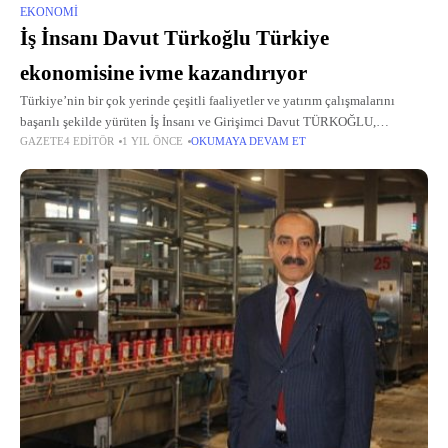
EKONOMI
İş İnsanı Davut Türkoğlu Türkiye
ekonomisine ivme kazandırıyor
Türkiye’nin bir çok yerinde çeşitli faaliyetler ve yatırım çalışmalarını
başarılı şekilde yürüten İş İnsanı ve Girişimci Davut TÜRKOĞLU,
GAZETE4 EDITÖR
1 YIL ÖNCE
OKUMAYA DEVAM ET
teknoloji ve yapay zeka üzerine geliştirdiği yeni iş modelleriyle bir çok
girişimciye