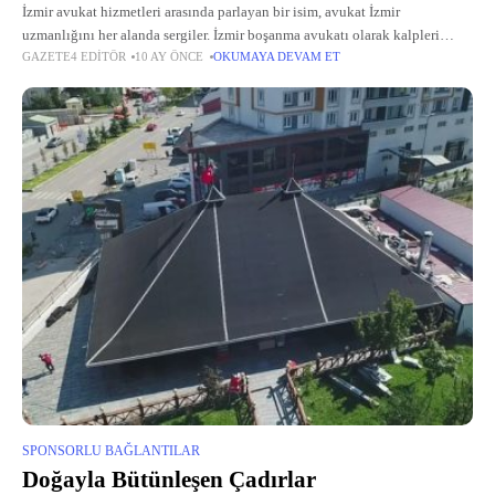
İzmir avukat hizmetleri arasında parlayan bir isim, avukat İzmir
uzmanlığını her alanda sergiler. İzmir boşanma avukatı olarak kalpleri
GAZETE4 EDITÖR
10 AY ÖNCE
OKUMAYA DEVAM ET
onarırken, izmir ceza avukatı rolünde adaleti tesis eder. İzmir gayrimenkul
avukatı ve
SPONSORLU BAĞLANTILAR
Doğayla Bütünleşen Çadırlar