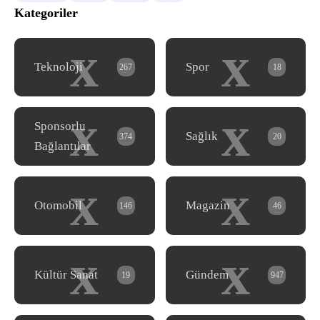
Kategoriler
x
x
Teknoloji
Spor
267
18
x
x
Sponsorlu
Sağlık
374
20
Bağlantılar
x
x
Otomobil
Magazin
146
46
x
x
Kültür Sanat
Gündem
19
947