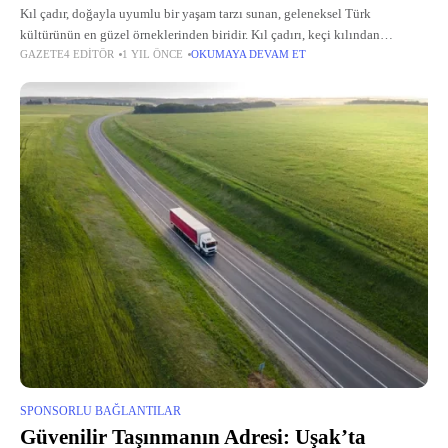
Kıl çadır, doğayla uyumlu bir yaşam tarzı sunan, geleneksel Türk
kültürünün en güzel örneklerinden biridir. Kıl çadırı, keçi kılından
GAZETE4 EDITÖR
1 YIL ÖNCE
OKUMAYA DEVAM ET
üretilerek hem çevre dostu hem de dayanıklı bir yapı sağlar. Kıl
SPONSORLU BAĞLANTILAR
Güvenilir Taşınmanın Adresi: Uşak’ta