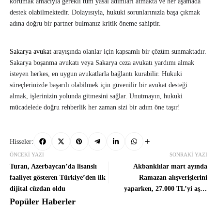
korumak amacıyla gerekli tüm yasal adımları atmakta ve her aşamada
destek olabilmektedir. Dolayısıyla, hukuki sorunlarınızla başa çıkmak
adına doğru bir partner bulmanız kritik öneme sahiptir.
Sakarya avukat
arayışında olanlar için kapsamlı bir çözüm sunmaktadır.
Sakarya boşanma avukatı veya Sakarya ceza avukatı yardımı almak
isteyen herkes, en uygun avukatlarla bağlantı kurabilir. Hukuki
süreçlerinizde başarılı olabilmek için güvenilir bir avukat desteği
almak, işlerinizin yolunda gitmesini sağlar. Unutmayın, hukuki
mücadelede doğru rehberlik her zaman sizi bir adım öne taşır!
Hisseler:
ÖNCEKI YAZI
SONRAKI YAZI
Turan, Azerbaycan’da lisanslı
Akbanklılar mart ayında
faaliyet gösteren Türkiye’den ilk
Ramazan alışverişlerini
dijital cüzdan oldu
yaparken, 27.000 TL’yi aşan
chip-para kazanma fırsatına
Popüler Haberler
sahip oluyor