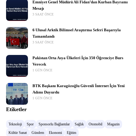
Emniyet Genel Müdürü Ali Fidan’dan Kurban Bayramı
Mesajı
3 SAAT ÖNCE
6 Ulusal Arktik Bilimsel Araştırma Seferi Başarıyla
Tamamlandı
3 SAAT ÖNCE
Pakistan Orta Asya Ülkeleri İçin 350 Öğrenciye Burs
Verecek
1 GÜN ÖNCE
BTK Başkanı Karagözoğlu Güvenli İnternet İçin Yeni
Adımı Duyurdu
1 GÜN ÖNCE
Etiketler
Teknoloji
Spor
Sponsorlu Bağlantılar
Sağlık
Otomobil
Magazin
Kültür Sanat
Gündem
Ekonomi
Eğitim