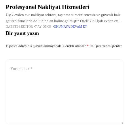
Profesyonel Nakliyat Hizmetleri
Uşak evden eve nakliyat sektörü, taşınma sürecini stressiz ve güvenli hale
getiren firmalarla dolu bir alan haline gelmiştir. Özellikle Uşak evden eve
GAZETE4 EDITÖR
7 AY ÖNCE
OKUMAYA DEVAM ET
taşımacılıkta kaliteli hizmet arayanlar için, profesyonel ekiplerle sunulan
Bir yanıt yazın
E-posta adresiniz yayınlanmayacak.
Gerekli alanlar
*
ile işaretlenmişlerdir