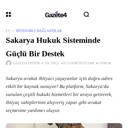
EV
SPONSORLU BAĞLANTILAR
Sakarya Hukuk Sisteminde
Güçlü Bir Destek
GAZETE4 EDITÖR
1 YIL ÖNCE
457,0 GÖRÜNTÜLEME
0 YORUM
Sakarya avukat ihtiyacı yaşayanlar için doğru adres
etkili bir kaynak sunuyor! Bu platform, Sakarya'da
sunulan çeşitli hukuki hizmetleri bir araya getirerek,
ihtiyaç sahiplerinin alışveriş yapar gibi avukat
seçmesine yardımcı oluyor.