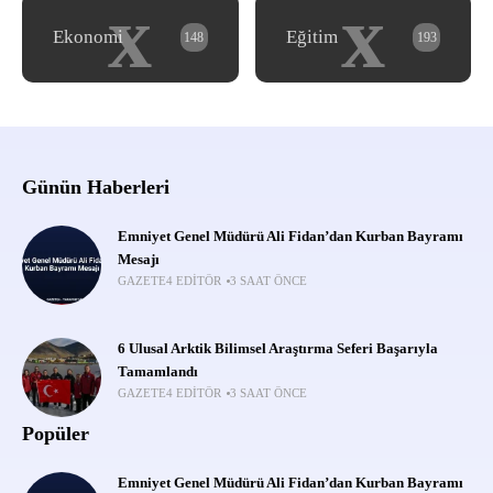
x
x
Ekonomi
Eğitim
148
193
Günün Haberleri
Emniyet Genel Müdürü Ali Fidan’dan Kurban Bayramı
Mesajı
GAZETE4 EDITÖR
3 SAAT ÖNCE
6 Ulusal Arktik Bilimsel Araştırma Seferi Başarıyla
Tamamlandı
GAZETE4 EDITÖR
3 SAAT ÖNCE
Popüler
Emniyet Genel Müdürü Ali Fidan’dan Kurban Bayramı