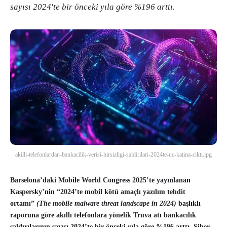
sayısı 2024'te bir önceki yıla göre %196 arttı.
akilli-telefonlardan-bankacilik-verisi-hirsizligi-saldirilari-2024te-uc-katina-cikti.jpg
Barselona’daki Mobile World Congress 2025’te yayınlanan
Kaspersky’nin “2024’te mobil kötü amaçlı yazılım tehdit
ortamı”
(The mobile malware threat landscape in 2024)
başlıklı
raporuna göre akıllı telefonlara yönelik Truva atı bankacılık
saldırılarının sayısı 2024’te bir önceki yıla göre %196 arttı. Siber