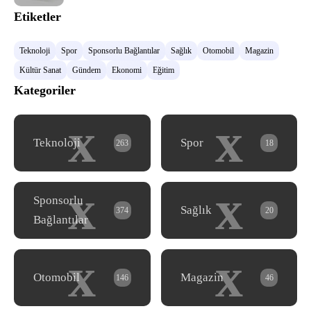
Etiketler
Teknoloji
Spor
Sponsorlu Bağlantılar
Sağlık
Otomobil
Magazin
Kültür Sanat
Gündem
Ekonomi
Eğitim
Kategoriler
x
x
Teknoloji
Spor
263
18
x
x
Sponsorlu
Sağlık
374
20
Bağlantılar
x
x
Otomobil
Magazin
146
46