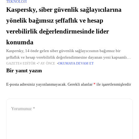
TEKNOLOJI
Kaspersky, siber güvenlik sağlayıcılarına
yönelik bağımsız şeffaflık ve hesap
verebilirlik değerlendirmesinde lider
konumda
Kaspersky, 14 önde gelen siber güvenlik sağlayıcısının bağımsız bir
şeffaflık ve hesap verebilirlik değerlendirmesine dayanan yeni kapsamlı
GAZETE4 EDITÖR
7 AY ÖNCE
OKUMAYA DEVAM ET
raporu “Tespitin Ötesinde Koruma: Siber Güvenlik Geleceğinizi Neden
Bir yanıt yazın
Güven ve Şeffaflık Belirliyor”u yayımladı.
E-posta adresiniz yayınlanmayacak.
Gerekli alanlar
*
ile işaretlenmişlerdir