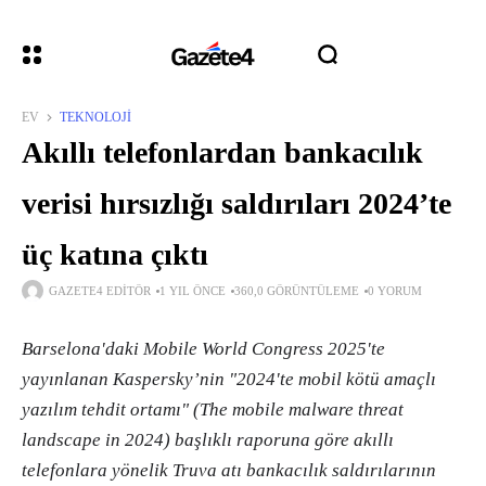
EV
TEKNOLOJI
Akıllı telefonlardan bankacılık
verisi hırsızlığı saldırıları 2024’te
üç katına çıktı
GAZETE4 EDITÖR
1 YIL ÖNCE
360,0 GÖRÜNTÜLEME
0 YORUM
Barselona'daki Mobile World Congress 2025'te
yayınlanan Kaspersky’nin "2024'te mobil kötü amaçlı
yazılım tehdit ortamı" (The mobile malware threat
landscape in 2024) başlıklı raporuna göre akıllı
telefonlara yönelik Truva atı bankacılık saldırılarının