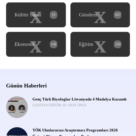
x
x
Kültür Sanat
Gündem
19
947
x
x
Ekonomi
Eğitim
148
190
Günün Haberleri
Genç Türk Biyologlar Litvanyada 4 Madalya Kazandı
GAZETE4 EDITÖR
21 SAAT ÖNCE
YÖK Uluslararası Araştırmacı Programları 2026