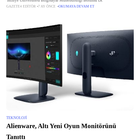
İstinye Üniversitesi Bilgisayar Mühendisliği Bölümü Dr.
GAZETE4 EDITÖR
7 AY ÖNCE
OKUMAYA DEVAM ET
TEKNOLOJI
Alienware, Altı Yeni Oyun Monitörünü
Tanıttı