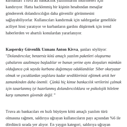
kurbanları Truva atı bankacılık yazılımlarını indirmeleri için
kandırıyor. Hatta hacklenmiş bir kişinin hesabından mesajlar
göndererek dolandırıcılığın daha güvenilir görünmesini
sağlayabiliyorlar. Kullanıcıları kandırmak için saldırganlar genellikle
aciliyet hissi yaratıyor ve kurbanların gardını düşürmek için trend
haberlerden ve abartılı konulardan yararlanıyor.
Kaspersky Güvenlik Uzmanı Anton Kivva
, şunları söylüyor:
“
Dolandırıcılar, benzersiz kötü amaçlı yazılım paketleri oluşturma
çabalarını azaltmaya başladılar ve bunun yerine aynı dosyaları mümkün
olduğunca çok sayıda kurbana dağıtmaya odaklandılar. Siber okuryazar
olmak ve çocuklardan yaşlılara kadar sevdiklerinizi eğitmek artık her
zamankinden daha önemli. Çünkü hiç kimse bankacılık verilerini çalmak
için tasarlanmış iyi hazırlanmış dolandırıcılıklara ve psikolojik hilelere
karşı tamamen güvende değil.”
Truva atı bankacıları en hızlı büyüyen kötü amaçlı yazılım türü
olmasına rağmen, saldırıya uğrayan kullanıcıların payı açısından %6 ile
dördüncü sırada yer alıyor. En yaygın kategori, saldırıya uğrayan