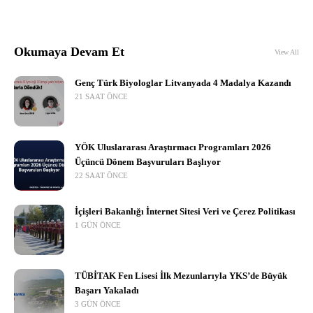
Okumaya Devam Et
View All
Genç Türk Biyologlar Litvanyada 4 Madalya Kazandı
21 SAAT ÖNCE
YÖK Uluslararası Araştırmacı Programları 2026
Üçüncü Dönem Başvuruları Başlıyor
22 SAAT ÖNCE
İçişleri Bakanlığı İnternet Sitesi Veri ve Çerez Politikası
1 GÜN ÖNCE
TÜBİTAK Fen Lisesi İlk Mezunlarıyla YKS’de Büyük
Başarı Yakaladı
3 GÜN ÖNCE