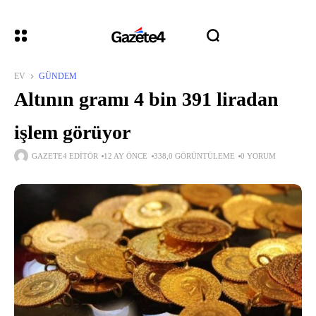
EV
GÜNDEM
Altının gramı 4 bin 391 liradan
işlem görüyor
GAZETE4 EDITÖR
12 AY ÖNCE
338,0 GÖRÜNTÜLEME
0 YORUM