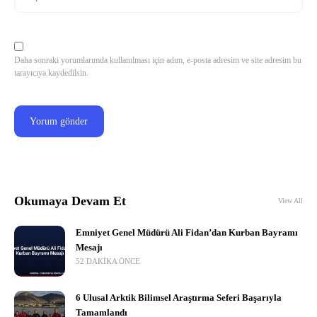
Daha sonraki yorumlarımda kullanılması için adım, e-posta adresim ve site adresim bu
tarayıcıya kaydedilsin.
Okumaya Devam Et
View All
Emniyet Genel Müdürü Ali Fidan’dan Kurban Bayramı
Mesajı
52 DAKIKA ÖNCE
6 Ulusal Arktik Bilimsel Araştırma Seferi Başarıyla
Tamamlandı