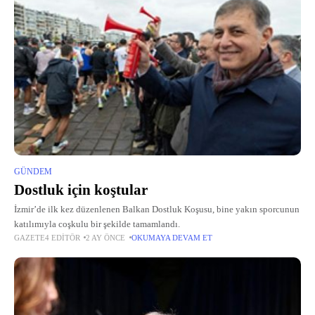
GÜNDEM
Dostluk için koştular
İzmir’de ilk kez düzenlenen Balkan Dostluk Koşusu, bine yakın sporcunun
katılımıyla coşkulu bir şekilde tamamlandı.
GAZETE4 EDITÖR
2 AY ÖNCE
OKUMAYA DEVAM ET