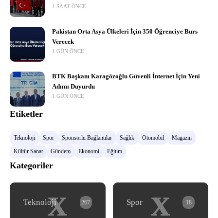
1 SAAT ÖNCE
Pakistan Orta Asya Ülkeleri İçin 350 Öğrenciye Burs
Verecek
1 GÜN ÖNCE
BTK Başkanı Karagözoğlu Güvenli İnternet İçin Yeni
Adımı Duyurdu
1 GÜN ÖNCE
Etiketler
Teknoloji
Spor
Sponsorlu Bağlantılar
Sağlık
Otomobil
Magazin
Kültür Sanat
Gündem
Ekonomi
Eğitim
Kategoriler
x
x
Teknoloji
Spor
267
18