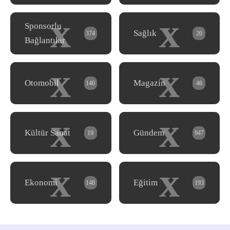
x
x
Sponsorlu
Sağlık
374
20
Bağlantılar
x
x
Otomobil
Magazin
146
46
x
x
Kültür Sanat
Gündem
19
947
x
x
Ekonomi
Eğitim
148
193