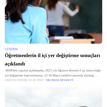
GÜNDEM
Öğretmenlerin il içi yer değiştirme sonuçları
açıklandı
MEB'den yapılan açıklamada, 2025 yılı Ağustos dönemi il içi sıraya bağlı
yer değiştirme başvurularının, 12-16 Mayıs tarihleri arasında alındığı,
GAZETE4 EDITÖR
12 AY ÖNCE
OKUMAYA DEVAM ET
atamaların 20 Mayıs'ta yapıldığı hatırlatıldı. Açıklamada, sıra tayin
işlemlerinin