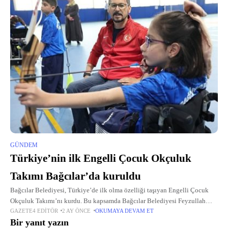
GÜNDEM
Türkiye’nin ilk Engelli Çocuk Okçuluk
Takımı Bağcılar’da kuruldu
Bağcılar Belediyesi, Türkiye’de ilk olma özelliği taşıyan Engelli Çocuk
Okçuluk Takımı’nı kurdu. Bu kapsamda Bağcılar Belediyesi Feyzullah
GAZETE4 EDITÖR
2 AY ÖNCE
OKUMAYA DEVAM ET
Kıyıklık Engelliler Sarayı’nda 9-14 yaş arası 8 engelli çocuk okçuluk
Bir yanıt yazın
üzerine eğitim alıyor.