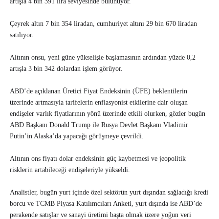
artışla 4 bin 391 lira seviyesinde bulunuyor.
Çeyrek altın 7 bin 354 liradan, cumhuriyet altını 29 bin 670 liradan
satılıyor.
Altının onsu, yeni güne yükselişle başlamasının ardından yüzde 0,2
artışla 3 bin 342 dolardan işlem görüyor.
ABD’de açıklanan Üretici Fiyat Endeksinin (ÜFE) beklentilerin
üzerinde artmasıyla tarifelerin enflasyonist etkilerine dair oluşan
endişeler varlık fiyatlarının yönü üzerinde etkili olurken, gözler bugün
ABD Başkanı Donald Trump ile Rusya Devlet Başkanı Vladimir
Putin’in Alaska’da yapacağı görüşmeye çevrildi.
Altının ons fiyatı dolar endeksinin güç kaybetmesi ve jeopolitik
risklerin artabileceği endişeleriyle yükseldi.
Analistler, bugün yurt içinde özel sektörün yurt dışından sağladığı kredi
borcu ve TCMB Piyasa Katılımcıları Anketi, yurt dışında ise ABD’de
perakende satışlar ve sanayi üretimi başta olmak üzere yoğun veri