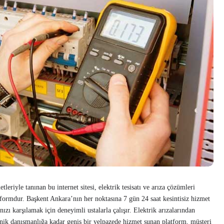
leriyle tanınan bu internet sitesi, elektrik tesisatı ve arıza çözümleri
formdur. Başkent Ankara’nın her noktasına 7 gün 24 saat kesintisiz hizmet
rınızı karşılamak için deneyimli ustalarla çalışır. Elektrik arızalarından
nik danışmanlığa kadar geniş bir yelpazede hizmet sunan platform, müşteri