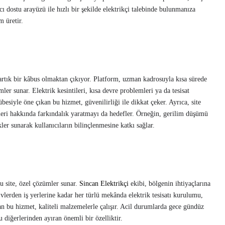
ı dostu arayüzü ile hızlı bir şekilde elektrikçi talebinde bulunmanıza
m üretir.
 artık bir kâbus olmaktan çıkıyor. Platform, uzman kadrosuyla kısa sürede
mler sunar. Elektrik kesintileri, kısa devre problemleri ya da tesisat
besiyle öne çıkan bu hizmet, güvenilirliği ile dikkat çeker. Ayrıca, site
mleri hakkında farkındalık yaratmayı da hedefler. Örneğin, gerilim düşümü
kler sunarak kullanıcıların bilinçlenmesine katkı sağlar.
bu site, özel çözümler sunar.
Sincan Elektrikçi
ekibi, bölgenin ihtiyaçlarına
Evlerden iş yerlerine kadar her türlü mekânda elektrik tesisatı kurulumu,
 bu hizmet, kaliteli malzemelerle çalışır. Acil durumlarda gece gündüz
u diğerlerinden ayıran önemli bir özelliktir.