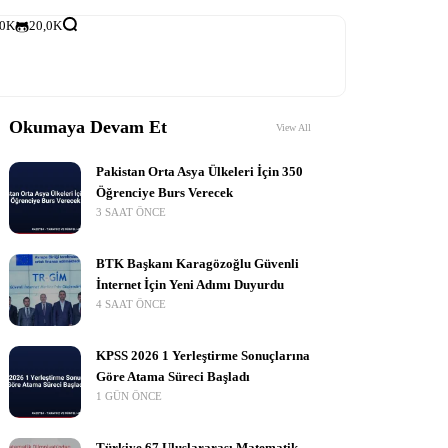
,0K
20,0K
Okumaya Devam Et
View All
Pakistan Orta Asya Ülkeleri İçin 350
Öğrenciye Burs Verecek
3 SAAT ÖNCE
BTK Başkanı Karagözoğlu Güvenli
İnternet İçin Yeni Adımı Duyurdu
4 SAAT ÖNCE
KPSS 2026 1 Yerleştirme Sonuçlarına
Göre Atama Süreci Başladı
1 GÜN ÖNCE