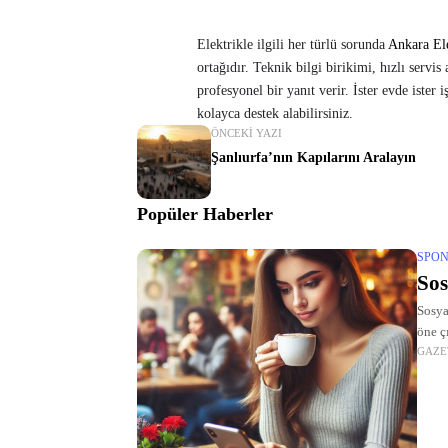
Elektrikle ilgili her türlü sorunda
Ankara Ele
ortağıdır. Teknik bilgi birikimi, hızlı servis
profesyonel bir yanıt verir. İster evde ister 
kolayca destek alabilirsiniz.
ÖNCEKI YAZI
Şanlıurfa’nın Kapılarını Aralayın
Popüler Haberler
SPON
Sos
Sosya
öne ç
GAZE
yarat