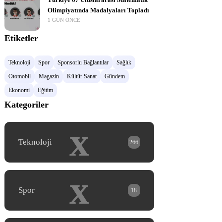
Türkiye 67 Uluslararası Matematik
Olimpiyatında Madalyaları Topladı
1 GÜN ÖNCE
Etiketler
Teknoloji
Spor
Sponsorlu Bağlantılar
Sağlık
Otomobil
Magazin
Kültür Sanat
Gündem
Ekonomi
Eğitim
Kategoriler
x
Teknoloji
266
x
Spor
18