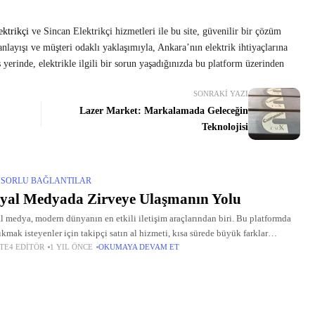
ktrikçi
ve Sincan Elektrikçi hizmetleri ile bu site, güvenilir bir çözüm
 anlayışı ve müşteri odaklı yaklaşımıyla, Ankara’nın elektrik ihtiyaçlarına
iş yerinde, elektrikle ilgili bir sorun yaşadığınızda bu platform üzerinden
SONRAKI YAZI
Lazer Market: Markalamada Geleceğin
Teknolojisi
SORLU BAĞLANTILAR
yal Medyada Zirveye Ulaşmanın Yolu
l medya, modern dünyanın en etkili iletişim araçlarından biri. Bu platformda
ıkmak isteyenler için takipçi satın al hizmeti, kısa sürede büyük farklar
TE4 EDITÖR
1 YIL ÖNCE
OKUMAYA DEVAM ET
ıyor. Hesabınızın görünürlüğünü artırmak, etkileşim oranlarını yükseltmek