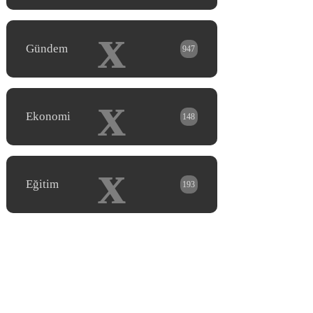
x
Gündem
947
x
Ekonomi
148
x
Eğitim
193