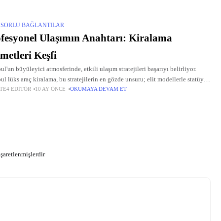
SORLU BAĞLANTILAR
fesyonel Ulaşımın Anahtarı: Kiralama
metleri Keşfi
ul'un büyüleyici atmosferinde, etkili ulaşım stratejileri başarıyı belirliyor.
bul lüks araç kiralama, bu stratejilerin en gözde unsuru; elit modellerle statüyü
TE4 EDITÖR
10 AY ÖNCE
OKUMAYA DEVAM ET
liyor. İstanbul araç kiralama ise geniş yelpazesiyle günlük ihtiyaçlara yanıt
işaretlenmişlerdir