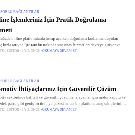
SORLU BAĞLANTILAR
ine İşlemleriniz İçin Pratik Doğrulama
meti
üzde online platformlarda hesap açarken doğrulama kodlarına duyulan
aç hızla artıyor. İşte tam bu noktada sms onay hizmetleri devreye giriyor ve
TE4 EDITÖR
1 YIL ÖNCE
OKUMAYA DEVAM ET
nıcılarına güvenilir bir çözüm sunuyor. Smsonay anlayışıyla pratiklik sağlayan
SORLU BAĞLANTILAR
motiv İhtiyaçlarınız İçin Güvenilir Çözüm
tiv sektöründe kaliteli ve güvenilir çözümler arayanlar için motor kaputu ve
edek parça gibi geniş bir ürün yelpazesi sunan bir platform, araç sahiplerinin
TE4 EDITÖR
1 YIL ÖNCE
OKUMAYA DEVAM ET
ını kolaylaştırıyor. Türkiye’nin her yerinden erişilebilen