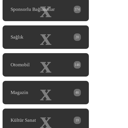
x
Sponsorlu Bağlantılar
374
x
Sağlık
20
x
Otomobil
146
x
Magazin
46
x
Kültür Sanat
19