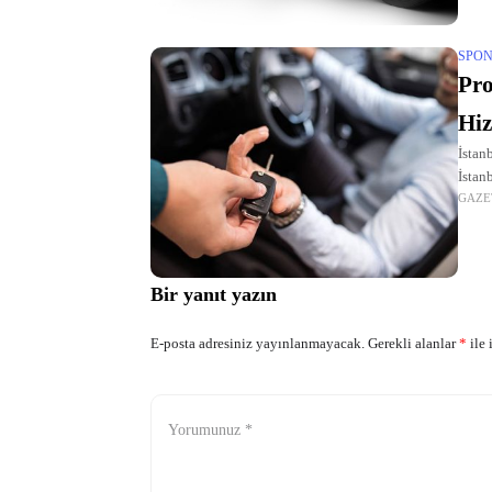
SPON
Pro
Hiz
İstanb
İstan
GAZE
simge
Bir yanıt yazın
E-posta adresiniz yayınlanmayacak.
Gerekli alanlar
*
ile 