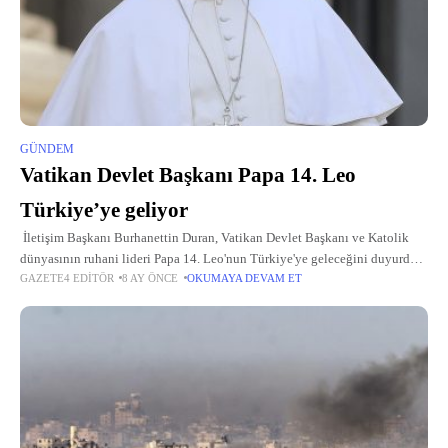
GÜNDEM
Vatikan Devlet Başkanı Papa 14. Leo
Türkiye’ye geliyor
İletişim Başkanı Burhanettin Duran, Vatikan Devlet Başkanı ve Katolik
dünyasının ruhani lideri Papa 14. Leo'nun Türkiye'ye geleceğini duyurdu.
GAZETE4 EDITÖR
8 AY ÖNCE
OKUMAYA DEVAM ET
Duran, Papa 14. Leo'nun, Cumhurbaşkanı Recep Tayyip Erdoğan’ın
davetine icabetle 27-30