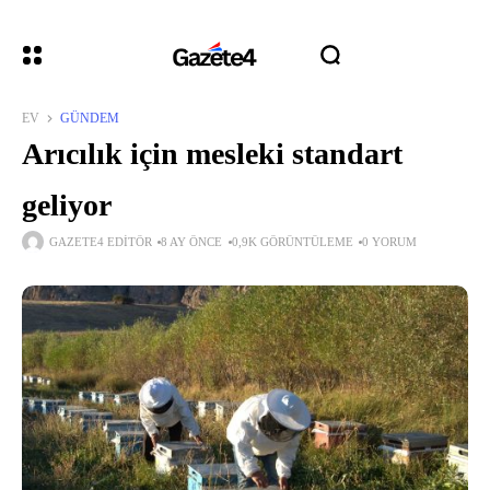
EV
GÜNDEM
Arıcılık için mesleki standart
geliyor
GAZETE4 EDITÖR
8 AY ÖNCE
0,9K GÖRÜNTÜLEME
0 YORUM