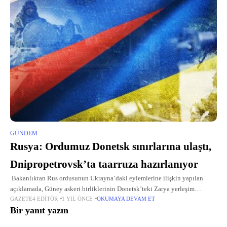
GÜNDEM
Rusya: Ordumuz Donetsk sınırlarına ulaştı,
Dnipropetrovsk’ta taarruza hazırlanıyor
Bakanlıktan Rus ordusunun Ukrayna’daki eylemlerine ilişkin yapılan
açıklamada, Güney askeri birliklerinin Donetsk’teki Zarya yerleşim
GAZETE4 EDITÖR
1 YIL ÖNCE
OKUMAYA DEVAM ET
birimini kontrol altına aldığı aktarıldı. Açıklamada, “Merkez kuvvetler
Bir yanıt yazın
grubunun 90. Tank Tümeni’ne bağlı birlikler