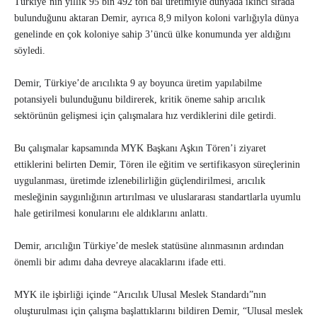
Türkiye’nin yıllık 95 bin 492 ton bal üretimiyle dünyada ikinci sırada
bulunduğunu aktaran Demir, ayrıca 8,9 milyon koloni varlığıyla dünya
genelinde en çok koloniye sahip 3’üncü ülke konumunda yer aldığını
söyledi.
Demir, Türkiye’de arıcılıkta 9 ay boyunca üretim yapılabilme
potansiyeli bulunduğunu bildirerek, kritik öneme sahip arıcılık
sektörünün gelişmesi için çalışmalara hız verdiklerini dile getirdi.
Bu çalışmalar kapsamında MYK Başkanı Aşkın Tören’i ziyaret
ettiklerini belirten Demir, Tören ile eğitim ve sertifikasyon süreçlerinin
uygulanması, üretimde izlenebilirliğin güçlendirilmesi, arıcılık
mesleğinin saygınlığının artırılması ve uluslararası standartlarla uyumlu
hale getirilmesi konularını ele aldıklarını anlattı.
Demir, arıcılığın Türkiye’de meslek statüsüne alınmasının ardından
önemli bir adımı daha devreye alacaklarını ifade etti.
MYK ile işbirliği içinde “Arıcılık Ulusal Meslek Standardı”nın
oluşturulması için çalışma başlattıklarını bildiren Demir, “Ulusal meslek