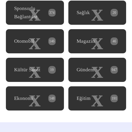
x
x
Sponsorlu
Sağlık
374
20
Bağlantılar
x
x
Otomobil
Magazin
146
46
x
x
Kültür Sanat
Gündem
19
947
x
x
Ekonomi
Eğitim
148
191