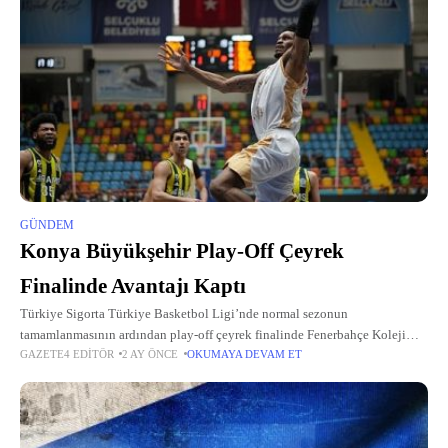
GÜNDEM
Konya Büyükşehir Play-Off Çeyrek
Finalinde Avantajı Kaptı
Türkiye Sigorta Türkiye Basketbol Ligi’nde normal sezonun
tamamlanmasının ardından play-off çeyrek finalinde Fenerbahçe Koleji
GAZETE4 EDITÖR
2 AY ÖNCE
OKUMAYA DEVAM ET
Rams ile eşleşen Konya Büyükşehir Belediyespor, kendi saha ve seyircisi
önünde çıktığı serinin ilk maçını rahat...