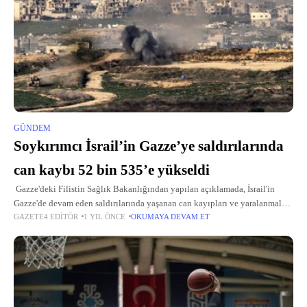
GÜNDEM
Soykırımcı İsrail’in Gazze’ye saldırılarında
can kaybı 52 bin 535’e yükseldi
Gazze'deki Filistin Sağlık Bakanlığından yapılan açıklamada, İsrail'in
Gazze'de devam eden saldırılarında yaşanan can kayıpları ve yaralanmalara
GAZETE4 EDITÖR
1 YIL ÖNCE
OKUMAYA DEVAM ET
ilişkin son bilgiler paylaşıldı. Son 24 saatte Gazze'deki hastanelere 40 ölü
ve