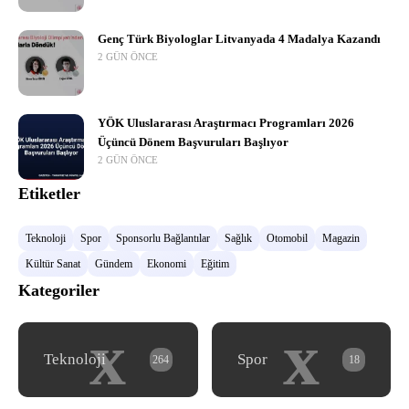
Genç Türk Biyologlar Litvanyada 4 Madalya Kazandı
2 GÜN ÖNCE
YÖK Uluslararası Araştırmacı Programları 2026
Üçüncü Dönem Başvuruları Başlıyor
2 GÜN ÖNCE
Etiketler
Teknoloji
Spor
Sponsorlu Bağlantılar
Sağlık
Otomobil
Magazin
Kültür Sanat
Gündem
Ekonomi
Eğitim
Kategoriler
x
x
Teknoloji
Spor
264
18