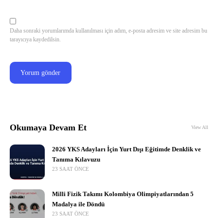
Daha sonraki yorumlarımda kullanılması için adım, e-posta adresim ve site adresim bu
tarayıcıya kaydedilsin.
Okumaya Devam Et
View All
2026 YKS Adayları İçin Yurt Dışı Eğitimde Denklik ve
Tanıma Kılavuzu
23 SAAT ÖNCE
Milli Fizik Takımı Kolombiya Olimpiyatlarından 5
Madalya ile Döndü
23 SAAT ÖNCE