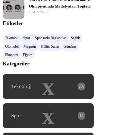
Türkiye 67 Uluslararası Matematik
Olimpiyatında Madalyaları Topladı
1 GÜN ÖNCE
Etiketler
Teknoloji
Spor
Sponsorlu Bağlantılar
Sağlık
Otomobil
Magazin
Kültür Sanat
Gündem
Ekonomi
Eğitim
Kategoriler
x
Teknoloji
266
x
Spor
18