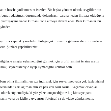
ranın hesaba yollanmasını isterler. Bir başka yöntem olarak sevgililerinin
nın bunu reddetmesi durumunda dolandırıcı, paraya neden ihtiyacı olduğuyla
ban yumuşayana kadar kurbanı taciz etmeye devam eder. Bazı kurbanlar bu
kaybeder.
n araştırma yapmak yararlıdır. Kulağa çok romantik gelmese de uzun vadede
rur. Şunları yapabilirsiniz:
ilgilerle eşleşip eşleşmediğini görmek için profil resmini tersine aratın
atarak, söyledikleriyle uyup uymadığını kontrol edin
urbanı olma ihtimalini en aza indirmek için sosyal medyada çok fazla kişisel
lerinizde işleri ağırdan alın ve pek çok soru sorun. Kaçamak cevaplar
n olarak söylemeliyiz ki yüz yüze tanışmadığınız hiç kimseye para
çmayın veya bu kişilere uygunsuz fotoğraf ya da video göndermeyin.