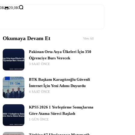
,0K
20,0K
Okumaya Devam Et
View All
Pakistan Orta Asya Ülkeleri İçin 350
Öğrenciye Burs Verecek
3 SAAT ÖNCE
BTK Başkanı Karagözoğlu Güvenli
İnternet İçin Yeni Adımı Duyurdu
4 SAAT ÖNCE
KPSS 2026 1 Yerleştirme Sonuçlarına
Göre Atama Süreci Başladı
1 GÜN ÖNCE