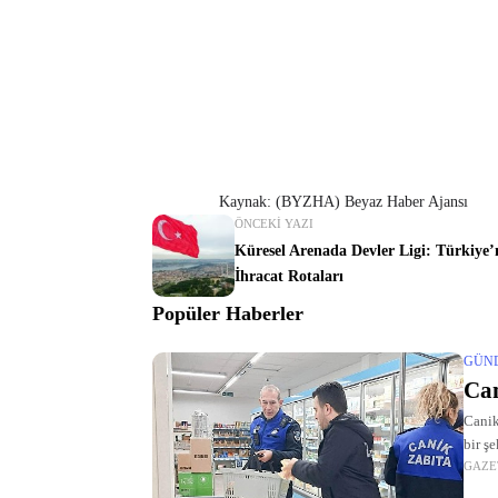
Kaynak: (BYZHA) Beyaz Haber Ajansı
ÖNCEKI YAZI
Küresel Arenada Devler Ligi: Türkiye’
İhracat Rotaları
Popüler Haberler
GÜN
Can
Canik
bir ş
GAZE