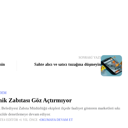
SONRAKI YAZI
nin
Sahte alıcı ve satıcı tuzağına düşmeyin
DEM
ik Zabıtası Göz Açtırmıyor
 Belediyesi Zabıta Müdürlüğü ekipleri ilçede faaliyet gösteren marketleri sıkı
ekilde denetlemeye devam ediyor.
TE4 EDITÖR
1 YIL ÖNCE
OKUMAYA DEVAM ET