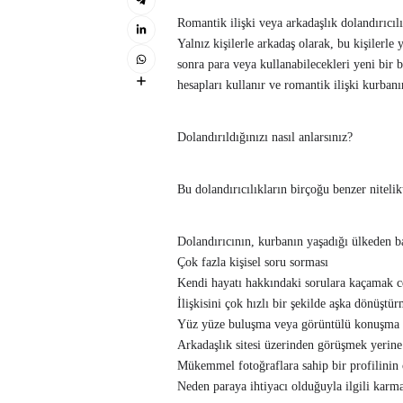
Romantik ilişki veya arkadaşlık dolandırıcılı
Yalnız kişilerle arkadaş olarak, bu kişilerle y
sonra para veya kullanabilecekleri yeni bir b
hesapları kullanır ve romantik ilişki kurban
Dolandırıldığınızı nasıl anlarsınız?
Bu dolandırıcılıkların birçoğu benzer nitelikt
Dolandırıcının, kurbanın yaşadığı ülkeden b
Çok fazla kişisel soru sorması
Kendi hayatı hakkındaki sorulara kaçamak c
İlişkisini çok hızlı bir şekilde aşka dönüştü
Yüz yüze buluşma veya görüntülü konuşma 
Arkadaşlık sitesi üzerinden görüşmek yerine
Mükemmel fotoğraflara sahip bir profilinin
Neden paraya ihtiyacı olduğuyla ilgili karma