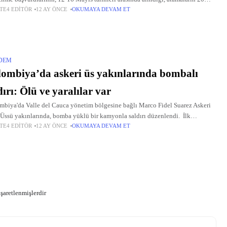
TE4 EDITÖR
12 AY ÖNCE
OKUMAYA DEVAM ET
'ta yapıldığı hatırlatıldı. Açıklamada, sıra tayin işlemlerinin
DEM
ombiya’da askeri üs yakınlarında bombalı
dırı: Ölü ve yaralılar var
biya'da Valle del Cauca yönetim bölgesine bağlı Marco Fidel Suarez Askeri
Üssü yakınlarında, bomba yüklü bir kamyonla saldırı düzenlendi. İlk
TE4 EDITÖR
12 AY ÖNCE
OKUMAYA DEVAM ET
lemelere göre, bombalı saldırıda 5 kişi hayatını
işaretlenmişlerdir