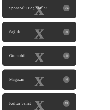
x
Sponsorlu Bağlantılar
374
x
Sağlık
20
x
Otomobil
146
x
Magazin
46
x
Kültür Sanat
19