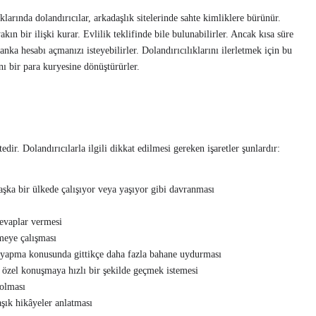
klarında dolandırıcılar, arkadaşlık sitelerinde sahte kimliklere bürünür.
akın bir ilişki kurar. Evlilik teklifinde bile bulunabilirler. Ancak kısa süre
anka hesabı açmanızı isteyebilirler. Dolandırıcılıklarını ilerletmek için bu
ını bir para kuryesine dönüştürürler.
edir. Dolandırıcılarla ilgili dikkat edilmesi gereken işaretler şunlardır:
aşka bir ülkede çalışıyor veya yaşıyor gibi davranması
evaplar vermesi
rmeye çalışması
yapma konusunda gittikçe daha fazla bahane uydurması
 özel konuşmaya hızlı bir şekilde geçmek istemesi
 olması
şık hikâyeler anlatması