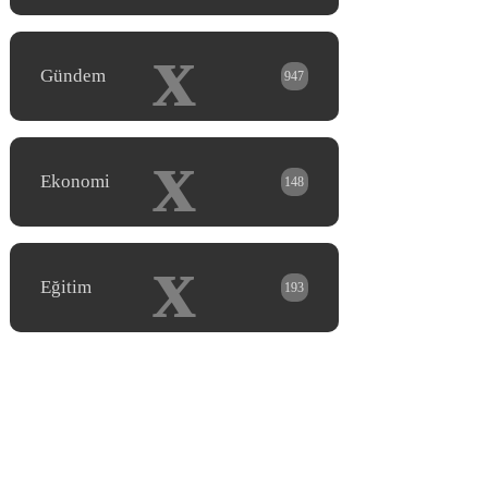
x
Gündem
947
x
Ekonomi
148
x
Eğitim
193