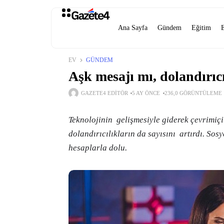
Ana Sayfa
Gündem
Eğitim
EV
GÜNDEM
Aşk mesajı mı, dolandırıc
GAZETE4 EDITÖR
5 AY ÖNCE
236,0 GÖRÜNTÜLEME
Teknolojinin gelişmesiyle giderek çevrimiç
dolandırıcılıkların da sayısını artırdı. So
hesaplarla dolu.