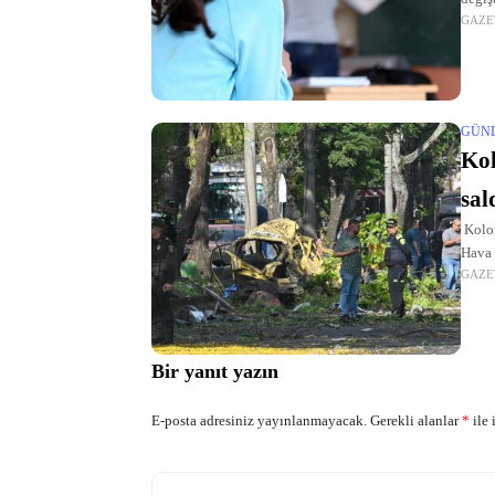
GAZE
Mayıs
GÜN
Kol
sal
Kolom
Hava 
GAZE
belir
Bir yanıt yazın
E-posta adresiniz yayınlanmayacak.
Gerekli alanlar
*
ile 