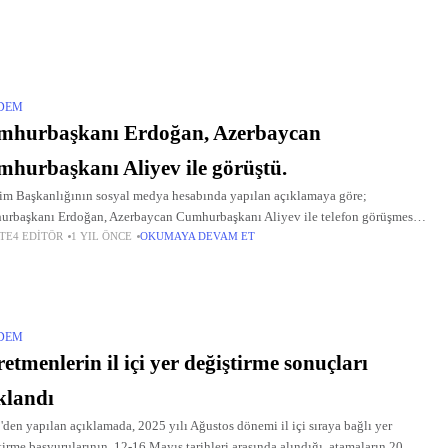
DEM
mhurbaşkanı Erdoğan, Azerbaycan
hurbaşkanı Aliyev ile görüştü.
şim Başkanlığının sosyal medya hesabında yapılan açıklamaya göre;
rbaşkanı Erdoğan, Azerbaycan Cumhurbaşkanı Aliyev ile telefon görüşmesi
TE4 EDITÖR
1 YIL ÖNCE
OKUMAYA DEVAM ET
kleştirdi. Görüşmede Türkiye ile Azerbaycan ikili ilişkileri, bölgesel ve küresel
ar ele alındı.
DEM
etmenlerin il içi yer değiştirme sonuçları
klandı
en yapılan açıklamada, 2025 yılı Ağustos dönemi il içi sıraya bağlı yer
tirme başvurularının, 12-16 Mayıs tarihleri arasında alındığı, atamaların 20