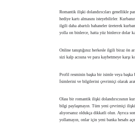
Romantik ilişki dolandırıcıları genellikle pa
hediye kartı almasını isteyebilirler. Kurba
ilgili daha abartılı bahaneler üreterek kur
yolla on binlerce, hatta yüz binlerce dolar 
Online tanıştığınız herkesle ilgili biraz ö
sizi kalp acısına ve para kaybetmeye karşı ko
Profil resminin başka bir isimle veya başka b
İsimlerini ve bilgilerini çevrimiçi olarak ar
Olası bir romantik ilişki dolandırıcısının k
bilgi paylaşmayın. Tüm yeni çevrimiçi ilişki
alıyorsanız oldukça dikkatli olun. Ayrıca so
yollamayın, onlar için yeni banka hesabı a