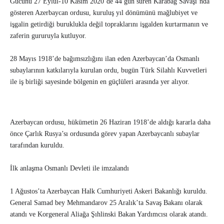
Gücünü 27 Eylül-10 Kasım 2020’de 44 gün süren Karabağ Savaşı’nda
gösteren Azerbaycan ordusu, kuruluş yıl dönümünü mağlubiyet ve
işgalin getirdiği buruklukla değil topraklarını işgalden kurtarmanın ve
zaferin gururuyla kutluyor.
28 Mayıs 1918’de bağımsızlığını ilan eden Azerbaycan’da Osmanlı
subaylarının katkılarıyla kurulan ordu, bugün Türk Silahlı Kuvvetleri
ile iş birliği sayesinde bölgenin en güçlüleri arasında yer alıyor.
Azerbaycan ordusu, hükümetin 26 Haziran 1918’de aldığı kararla daha
önce Çarlık Rusya’sı ordusunda görev yapan Azerbaycanlı subaylar
tarafından kuruldu.
İlk anlaşma Osmanlı Devleti ile imzalandı
1 Ağustos’ta Azerbaycan Halk Cumhuriyeti Askeri Bakanlığı kuruldu.
General Samad bey Mehmandarov 25 Aralık’ta Savaş Bakanı olarak
atandı ve Korgeneral Aliağa Şıhlinski Bakan Yardımcısı olarak atandı.