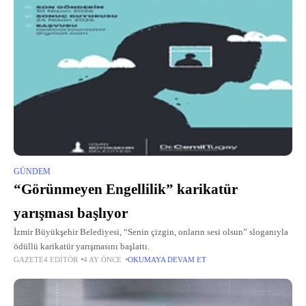
GÜNDEM
“Görünmeyen Engellilik” karikatür
yarışması başlıyor
İzmir Büyükşehir Belediyesi, “Senin çizgin, onların sesi olsun” sloganıyla
ödüllü karikatür yarışmasını başlattı.
GAZETE4 EDITÖR
4 AY ÖNCE
OKUMAYA DEVAM ET