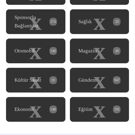
x
x
Sponsorlu
Sağlık
374
20
Bağlantılar
x
x
Otomobil
Magazin
146
46
x
x
Kültür Sanat
Gündem
19
947
x
x
Ekonomi
Eğitim
148
191