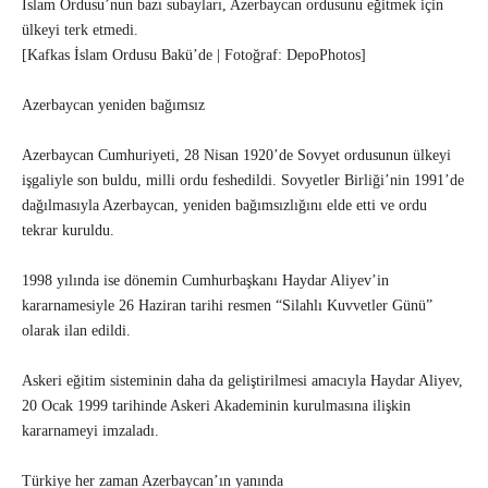
İslam Ordusu’nun bazı subayları, Azerbaycan ordusunu eğitmek için
ülkeyi terk etmedi.
[Kafkas İslam Ordusu Bakü’de | Fotoğraf: DepoPhotos]
Azerbaycan yeniden bağımsız
Azerbaycan Cumhuriyeti, 28 Nisan 1920’de Sovyet ordusunun ülkeyi
işgaliyle son buldu, milli ordu feshedildi. Sovyetler Birliği’nin 1991’de
dağılmasıyla Azerbaycan, yeniden bağımsızlığını elde etti ve ordu
tekrar kuruldu.
1998 yılında ise dönemin Cumhurbaşkanı Haydar Aliyev’in
kararnamesiyle 26 Haziran tarihi resmen “Silahlı Kuvvetler Günü”
olarak ilan edildi.
Askeri eğitim sisteminin daha da geliştirilmesi amacıyla Haydar Aliyev,
20 Ocak 1999 tarihinde Askeri Akademinin kurulmasına ilişkin
kararnameyi imzaladı.
Türkiye her zaman Azerbaycan’ın yanında