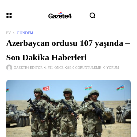
EV
GÜNDEM
Azerbaycan ordusu 107 yaşında –
Son Dakika Haberleri
GAZETE4 EDITÖR
1 YIL ÖNCE
269,0 GÖRÜNTÜLEME
0 YORUM