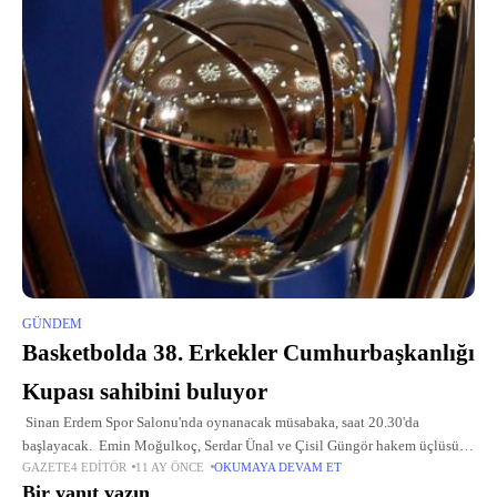
GÜNDEM
Basketbolda 38. Erkekler Cumhurbaşkanlığı
Kupası sahibini buluyor
Sinan Erdem Spor Salonu'nda oynanacak müsabaka, saat 20.30'da
başlayacak. Emin Moğulkoç, Serdar Ünal ve Çisil Güngör hakem üçlüsü
GAZETE4 EDITÖR
11 AY ÖNCE
OKUMAYA DEVAM ET
görev yapacağı mücadele, beIN Sports 5'ten canlı yayınlanacak. İki
Bir yanıt yazın