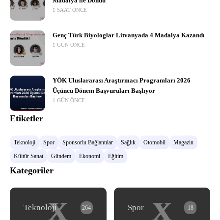
Madalya ile Döndü
1 SAAT ÖNCE
Genç Türk Biyologlar Litvanyada 4 Madalya Kazandı
1 GÜN ÖNCE
YÖK Uluslararası Araştırmacı Programları 2026
Üçüncü Dönem Başvuruları Başlıyor
1 GÜN ÖNCE
Etiketler
Teknoloji
Spor
Sponsorlu Bağlantılar
Sağlık
Otomobil
Magazin
Kültür Sanat
Gündem
Ekonomi
Eğitim
Kategoriler
x
x
Teknoloji
Spor
264
18