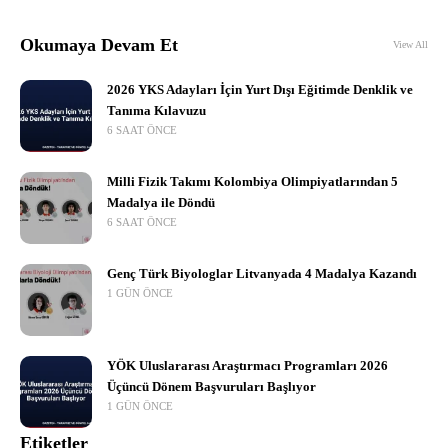
Okumaya Devam Et
View All
2026 YKS Adayları İçin Yurt Dışı Eğitimde Denklik ve
Tanıma Kılavuzu
6 SAAT ÖNCE
Milli Fizik Takımı Kolombiya Olimpiyatlarından 5
Madalya ile Döndü
6 SAAT ÖNCE
Genç Türk Biyologlar Litvanyada 4 Madalya Kazandı
1 GÜN ÖNCE
YÖK Uluslararası Araştırmacı Programları 2026
Üçüncü Dönem Başvuruları Başlıyor
1 GÜN ÖNCE
Etiketler