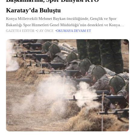
Karatay’da Buluştu
Konya Milletvekili Mehmet Baykan öncülüğünde, Gençlik ve Spor
Bakanlığı Spor Hizmetleri Genel Müdürlüğü’nün destekleri ve Konya
GAZETE4 EDITÖR
2 AY ÖNCE
OKUMAYA DEVAM ET
Ticaret Odası (KTO) Karatay Üniversitesi öğrenci topluluklarının
koordinasyonuyla hayata geçirilen “Proaktif Spor Zirvesi’26” programı,...