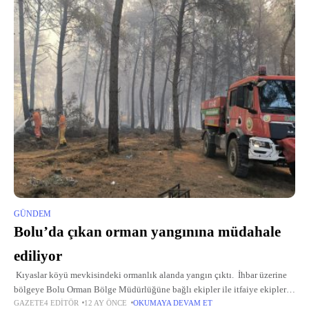
GÜNDEM
Bolu’da çıkan orman yangınına müdahale
ediliyor
Kıyaslar köyü mevkisindeki ormanlık alanda yangın çıktı. İhbar üzerine
bölgeye Bolu Orman Bölge Müdürlüğüne bağlı ekipler ile itfaiye ekipleri
GAZETE4 EDITÖR
12 AY ÖNCE
OKUMAYA DEVAM ET
sevk edildi. Ekipler, rüzgarın da etkisiyle büyüyen yangını