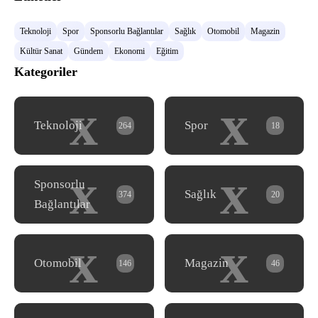
Teknoloji
Spor
Sponsorlu Bağlantılar
Sağlık
Otomobil
Magazin
Kültür Sanat
Gündem
Ekonomi
Eğitim
Kategoriler
x
x
Teknoloji
Spor
264
18
x
x
Sponsorlu
Sağlık
374
20
Bağlantılar
x
x
Otomobil
Magazin
146
46