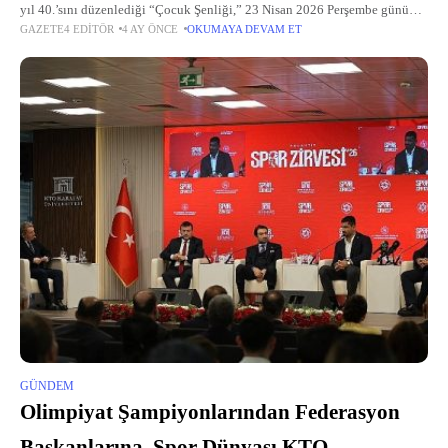
yıl 40.’sını düzenlediği “Çocuk Şenliği,” 23 Nisan 2026 Perşembe günü
GAZETE4 EDITÖR
4 AY ÖNCE
OKUMAYA DEVAM ET
13.00’te sahnelerimizde oynanacak çocuk oyunlarıyla başlıyor.
GÜNDEM
Olimpiyat Şampiyonlarından Federasyon
Başkanlarına, Spor Dünyası KTO