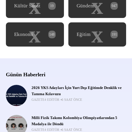
x
x
Kültür Sanat
Gündem
19
947
x
x
Ekonomi
Eğitim
148
191
Günün Haberleri
2026 YKS Adayları İçin Yurt Dışı Eğitimde Denklik ve
Tanıma Kılavuzu
GAZETE4 EDITÖR
6 SAAT ÖNCE
Milli Fizik Takımı Kolombiya Olimpiyatlarından 5
Madalya ile Döndü
GAZETE4 EDITÖR
6 SAAT ÖNCE