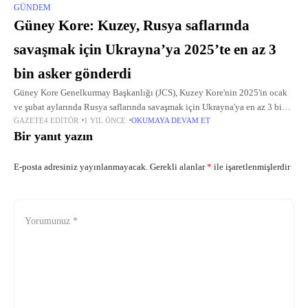
GÜNDEM
Güney Kore: Kuzey, Rusya saflarında
savaşmak için Ukrayna’ya 2025’te en az 3
bin asker gönderdi
Güney Kore Genelkurmay Başkanlığı (JCS), Kuzey Kore'nin 2025'in ocak
ve şubat aylarında Rusya saflarında savaşmak için Ukrayna'ya en az 3 bin
GAZETE4 EDITÖR
1 YIL ÖNCE
OKUMAYA DEVAM ET
asker gönderdiğini açıkladı. Yonhap'ın haberine göre, basındaki Kuzey'in
Bir yanıt yazın
2025'te
E-posta adresiniz yayınlanmayacak.
Gerekli alanlar
*
ile işaretlenmişlerdir