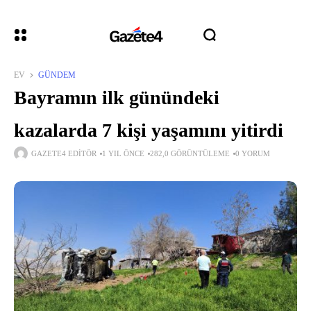
EV
GÜNDEM
Bayramın ilk günündeki
kazalarda 7 kişi yaşamını yitirdi
GAZETE4 EDITÖR
1 YIL ÖNCE
282,0 GÖRÜNTÜLEME
0 YORUM