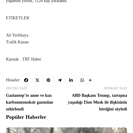
yaşamını yitirdi, 1128 kişi yaralandı.
ETİKETLER
Ali Yerlikaya
Trafik Kazası
Kaynak : TRT Haber
Hisseler:
ÖNCEKI YAZI
SONRAKI YAZI
Gaziantep’te anne ve kızı
ABD Başkanı Trump, tartışma
karbonmonoksit gazından
yaşadığı Elon Musk ile ilişkisinin
zehirlendi
bittiğini söyledi
Popüler Haberler