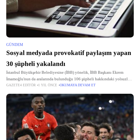
GÜNDEM
Sosyal medyada provokatif paylaşım yapan
30 şüpheli yakalandı
İstanbul Büyükşehir Belediyesine (İBB) yönelik, İBB Başkanı Ekrem
İmamoğlu'nun da aralarında bulunduğu 106 şüpheli hakkındaki yolsuzluk
GAZETE4 EDITÖR
1 YIL ÖNCE
OKUMAYA DEVAM ET
ve terör soruşturmalarına ilişkin provokatif paylaşımlarla halkı sokağa
çağırarak panik yarattığı iddia edilen 30