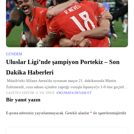
GÜNDEM
Uluslar Ligi’nde şampiyon Portekiz – Son
Dakika Haberleri
Münih'teki Allianz Arena'da oynanan maçın 21. dakikasında Martin
Zubimendi, ceza sahası içinden yaptığı vuruşla İspanya'yı 1-0 öne geçirdi.
GAZETE4 EDITÖR
1 YIL ÖNCE
OKUMAYA DEVAM ET
Portekizli Nuno Mendes, sadece 5 dakika sonra sahneye çıkarak yerden
Bir yanıt yazın
E-posta adresiniz yayınlanmayacak.
Gerekli alanlar
*
ile işaretlenmişlerdir