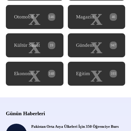
x
x
Otomobil
Magazin
146
46
x
x
Kültür Sanat
Gündem
19
947
x
x
Ekonomi
Eğitim
148
193
Günün Haberleri
Pakistan Orta Asya Ülkeleri İçin 350 Öğrenciye Burs