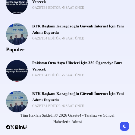
Verecek
GAZETE4 EDITÖR
5 SAAT ÖNCE
BTK Başkanı Karagözoğlu Güvenli İnternet İçin Yeni
Adımı Duyurdu
GAZETE4 EDITÖR
6 SAAT ÖNCE
Popüler
Pakistan Orta Asya Ülkeleri İçin 350 Öğrenciye Burs
Verecek
GAZETE4 EDITÖR
5 SAAT ÖNCE
BTK Başkanı Karagözoğlu Güvenli İnternet İçin Yeni
Adımı Duyurdu
GAZETE4 EDITÖR
6 SAAT ÖNCE
Tüm Hakları Saklıdır© 2026 Gazete4 - Tarafsız ve Güncel
Haberlerin Adresi