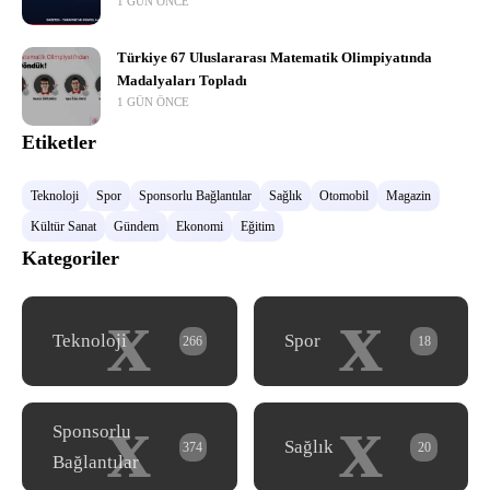
1 GÜN ÖNCE
Türkiye 67 Uluslararası Matematik Olimpiyatında
Madalyaları Topladı
1 GÜN ÖNCE
Etiketler
Teknoloji
Spor
Sponsorlu Bağlantılar
Sağlık
Otomobil
Magazin
Kültür Sanat
Gündem
Ekonomi
Eğitim
Kategoriler
x
x
Teknoloji
Spor
266
18
x
x
Sponsorlu
Sağlık
374
20
Bağlantılar