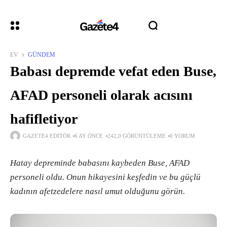
EV
GÜNDEM
Babası depremde vefat eden Buse,
AFAD personeli olarak acısını
hafifletiyor
GAZETE4 EDITÖR
6 AY ÖNCE
242,0 GÖRÜNTÜLEME
0 YORUM
Hatay depreminde babasını kaybeden Buse, AFAD
personeli oldu. Onun hikayesini keşfedin ve bu güçlü
kadının afetzedelere nasıl umut olduğunu görün.