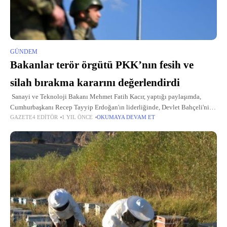
GÜNDEM
Bakanlar terör örgütü PKK’nın fesih ve
silah bırakma kararını değerlendirdi
Sanayi ve Teknoloji Bakanı Mehmet Fatih Kacır, yaptığı paylaşımda,
Cumhurbaşkanı Recep Tayyip Erdoğan'ın liderliğinde, Devlet Bahçeli'nin
GAZETE4 EDITÖR
1 YIL ÖNCE
OKUMAYA DEVAM ET
desteği ve kararlı duruşuyla hayata geçen "Terörsüz Türkiye"nin, Türkiye
Yüzyılı yolculuğunda tarihi bir