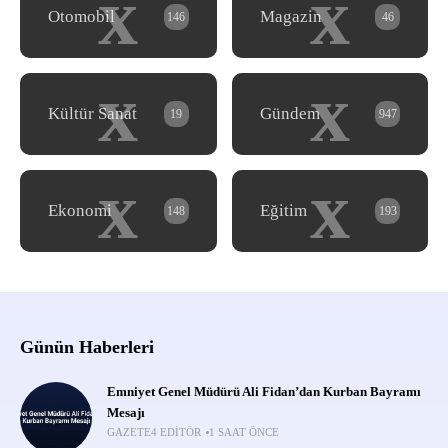
x
x
Otomobil
Magazin
146
46
x
x
Kültür Sanat
Gündem
19
947
x
x
Ekonomi
Eğitim
148
193
Günün Haberleri
Emniyet Genel Müdürü Ali Fidan’dan Kurban Bayramı
Mesajı
GAZETE4 EDITÖR
1 SAAT ÖNCE