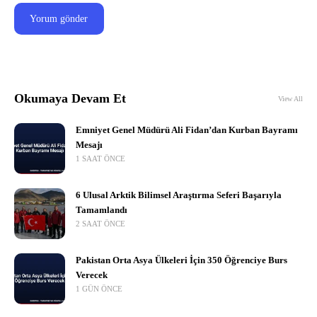
Okumaya Devam Et
View All
Emniyet Genel Müdürü Ali Fidan’dan Kurban Bayramı
Mesajı
1 SAAT ÖNCE
6 Ulusal Arktik Bilimsel Araştırma Seferi Başarıyla
Tamamlandı
2 SAAT ÖNCE
Pakistan Orta Asya Ülkeleri İçin 350 Öğrenciye Burs
Verecek
1 GÜN ÖNCE