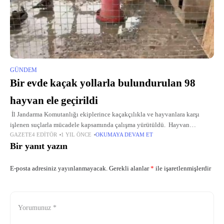
GÜNDEM
Bir evde kaçak yollarla bulundurulan 98
hayvan ele geçirildi
İl Jandarma Komutanlığı ekiplerince kaçakçılıkla ve hayvanlara karşı
işlenen suçlarla mücadele kapsamında çalışma yürütüldü. Hayvan
GAZETE4 EDITÖR
1 YIL ÖNCE
OKUMAYA DEVAM ET
kaçakçılığı yaptığı tespit edilen Ö.K'nin ikametine operasyon düzenlendi.
Bir yanıt yazın
Adreste yapılan aramalarda 5
E-posta adresiniz yayınlanmayacak.
Gerekli alanlar
*
ile işaretlenmişlerdir