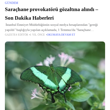
GÜNDEM
Saraçhane provokatörü gözaltına alındı –
Son Dakika Haberleri
İstanbul Emniyet Müdürlüğünün sosyal medya hesaplarından "gereği
yapıldı" başlığıyla yapılan açıklamada, 1 Temmuz'da "Saraçhane
GAZETE4 EDITÖR
1 YIL ÖNCE
OKUMAYA DEVAM ET
provokatörleri Müslümanları ölümle tehdit etti." başlıklı paylaşımda yer
alan, yüzü maskeli kişinin yaşı küçük İ.Y.U.