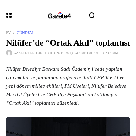
EV
GÜNDEM
Nilüfer’de “Ortak Akıl” toplantısı
GAZETE4 EDITÖR
1 YIL ÖNCE
394,0 GÖRÜNTÜLEME
0 YORUM
Nilüfer Belediye Başkanı Şadi Özdemir, ilçede yapılan
çalışmalar ve planlanan projelerle ilgili CHP’li eski ve
yeni dönem milletvekilleri, PM Üyeleri, Nilüfer Belediye
Meclisi Üyeleri ve CHP İlçe Başkanı’nın katılımıyla
“Ortak Akıl” toplantısı düzenledi.