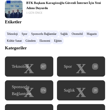
BTK Başkanı Karagözoğlu Güvenli İnternet İçin Yeni
Adımı Duyurdu
1 GÜN ÖNCE
Etiketler
Teknoloji
Spor
Sponsorlu Bağlantılar
Sağlık
Otomobil
Magazin
Kültür Sanat
Gündem
Ekonomi
Eğitim
Kategoriler
x
x
Teknoloji
Spor
267
18
x
x
Sponsorlu
Sağlık
374
20
Bağlantılar