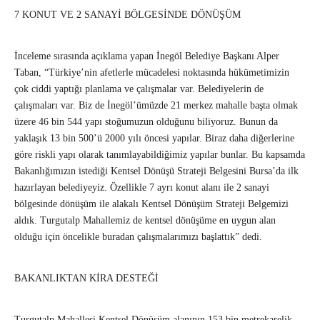
7 KONUT VE 2 SANAYİ BÖLGESİNDE DÖNÜŞÜM
İnceleme sırasında açıklama yapan İnegöl Belediye Başkanı Alper
Taban, “Türkiye’nin afetlerle mücadelesi noktasında hükümetimizin
çok ciddi yaptığı planlama ve çalışmalar var. Belediyelerin de
çalışmaları var. Biz de İnegöl’ümüzde 21 merkez mahalle başta olmak
üzere 46 bin 544 yapı stoğumuzun olduğunu biliyoruz. Bunun da
yaklaşık 13 bin 500’ü 2000 yılı öncesi yapılar. Biraz daha diğerlerine
göre riskli yapı olarak tanımlayabildiğimiz yapılar bunlar. Bu kapsamda
Bakanlığımızın istediği Kentsel Dönüşü Strateji Belgesini Bursa’da ilk
hazırlayan belediyeyiz. Özellikle 7 ayrı konut alanı ile 2 sanayi
bölgesinde dönüşüm ile alakalı Kentsel Dönüşüm Strateji Belgemizi
aldık. Turgutalp Mahallemiz de kentsel dönüşüme en uygun alan
olduğu için öncelikle buradan çalışmalarımızı başlattık” dedi.
BAKANLIKTAN KİRA DESTEĞİ
Turgutalp Mahallesi Kentsel Dönüşüm alanının 153 bin metrekarelik