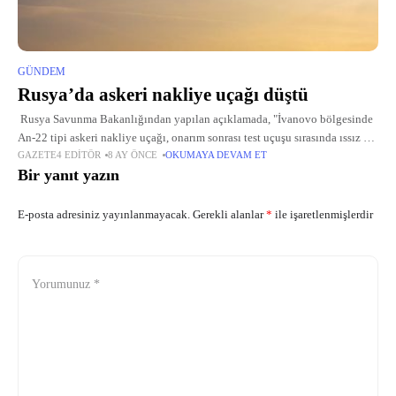
GÜNDEM
Rusya’da askeri nakliye uçağı düştü
Rusya Savunma Bakanlığından yapılan açıklamada, "İvanovo bölgesinde
An-22 tipi askeri nakliye uçağı, onarım sonrası test uçuşu sırasında ıssız bir
GAZETE4 EDITÖR
8 AY ÖNCE
OKUMAYA DEVAM ET
yere düştü." ifadesi kullanıldı. Olay yerine arama kurtarma ekiplerinin
Bir yanıt yazın
E-posta adresiniz yayınlanmayacak.
Gerekli alanlar
*
ile işaretlenmişlerdir