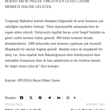
BURASI ARTIK İNEGÖL’ÜMÜZÜN EN GÜZEL CAZİBE
MERKEZİ HALİNE GELECEK
Turgutalp Mahallesi kentsel dönüşüm bölgesinde de artık binaların çok
eskidiğini kaydeden Salman, “Hem depremsellik anlamında hem de
yaşam adına eskiydi. Dolayısıyla inşallah burası artık İnegöl’ümüzün en
güzel cazibe merkezi haline gelecek. 800 küsür konutun burada
dönüştürülmesi, 2000 dolayında yeni konutun yapılması çok kıymetli.
Meşakkatli bir süreçle bugüne gelindi. Bundan sonra da meşakkatli bir
süreç var. Ama inşallah hem Bakanlığımızın hem belediyemizin hem
müteahhit firmamızın hem de hak sahiplerinin el ele verilirse önemli
bir değer ortaya çıkacak” diye konuştu.
Kaynak: (BYZHA) Beyaz Haber Ajansı
Hisseler:
ÖNCEKI YAZI
SONRAKI YAZI