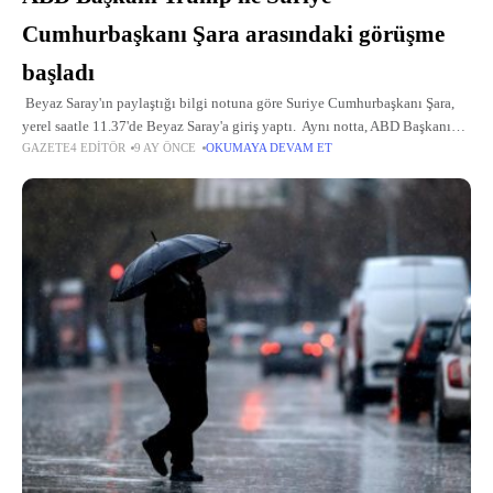
Cumhurbaşkanı Şara arasındaki görüşme
başladı
Beyaz Saray'ın paylaştığı bilgi notuna göre Suriye Cumhurbaşkanı Şara,
yerel saatle 11.37'de Beyaz Saray'a giriş yaptı. Aynı notta, ABD Başkanı
GAZETE4 EDITÖR
9 AY ÖNCE
OKUMAYA DEVAM ET
Trump'ın günlük programında "basına kapalı" olarak gerçekleşeceği
belirtilen