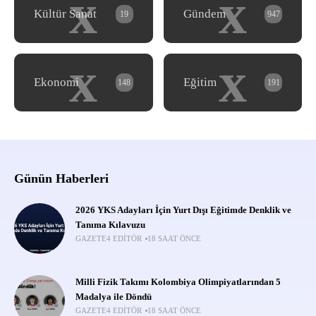
x
x
Kültür Sanat
Gündem
19
947
x
x
Ekonomi
Eğitim
148
191
Günün Haberleri
2026 YKS Adayları İçin Yurt Dışı Eğitimde Denklik ve
Tanıma Kılavuzu
GAZETE4 EDITÖR
18 SAAT ÖNCE
Milli Fizik Takımı Kolombiya Olimpiyatlarından 5
Madalya ile Döndü
GAZETE4 EDITÖR
18 SAAT ÖNCE