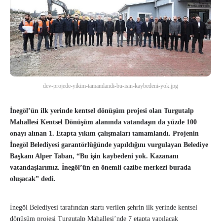
dev-projede-yikim-tamamlandi-bu-isin-kaybedeni-yok.jpg
İnegöl’ün ilk yerinde kentsel dönüşüm projesi olan Turgutalp
Mahallesi Kentsel Dönüşüm alanında vatandaşın da yüzde 100
onayı alınan 1. Etapta yıkım çalışmaları tamamlandı. Projenin
İnegöl Belediyesi garantörlüğünde yapıldığını vurgulayan Belediye
Başkanı Alper Taban, “Bu işin kaybedeni yok. Kazananı
vatandaşlarımız. İnegöl’ün en önemli cazibe merkezi burada
oluşacak” dedi.
İnegöl Belediyesi tarafından startı verilen şehrin ilk yerinde kentsel
dönüşüm projesi Turgutalp Mahallesi’nde 7 etapta yapılacak