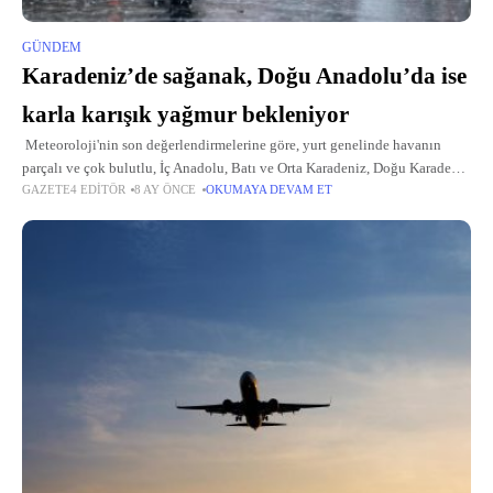
GÜNDEM
Karadeniz’de sağanak, Doğu Anadolu’da ise
karla karışık yağmur bekleniyor
Meteoroloji'nin son değerlendirmelerine göre, yurt genelinde havanın
parçalı ve çok bulutlu, İç Anadolu, Batı ve Orta Karadeniz, Doğu Karadeniz
GAZETE4 EDITÖR
8 AY ÖNCE
OKUMAYA DEVAM ET
kıyıları, Doğu Anadolu'nun doğusu, Kocaeli, Sakarya, Artvin, Batman,
Mardin ve