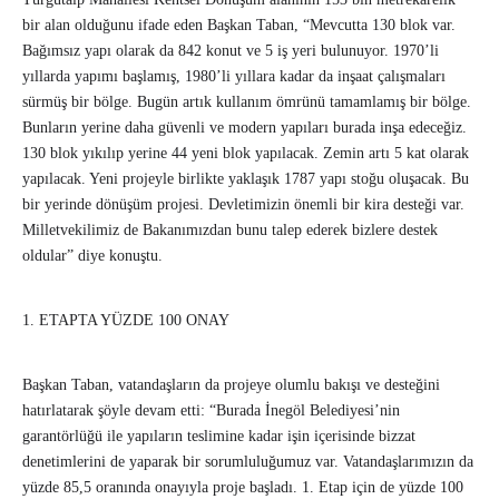
bir alan olduğunu ifade eden Başkan Taban, “Mevcutta 130 blok var.
Bağımsız yapı olarak da 842 konut ve 5 iş yeri bulunuyor. 1970’li
yıllarda yapımı başlamış, 1980’li yıllara kadar da inşaat çalışmaları
sürmüş bir bölge. Bugün artık kullanım ömrünü tamamlamış bir bölge.
Bunların yerine daha güvenli ve modern yapıları burada inşa edeceğiz.
130 blok yıkılıp yerine 44 yeni blok yapılacak. Zemin artı 5 kat olarak
yapılacak. Yeni projeyle birlikte yaklaşık 1787 yapı stoğu oluşacak. Bu
bir yerinde dönüşüm projesi. Devletimizin önemli bir kira desteği var.
Milletvekilimiz de Bakanımızdan bunu talep ederek bizlere destek
oldular” diye konuştu.
1. ETAPTA YÜZDE 100 ONAY
Başkan Taban, vatandaşların da projeye olumlu bakışı ve desteğini
hatırlatarak şöyle devam etti: “Burada İnegöl Belediyesi’nin
garantörlüğü ile yapıların teslimine kadar işin içerisinde bizzat
denetimlerini de yaparak bir sorumluluğumuz var. Vatandaşlarımızın da
yüzde 85,5 oranında onayıyla proje başladı. 1. Etap için de yüzde 100