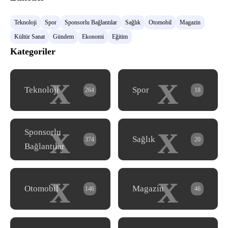
Teknoloji
Spor
Sponsorlu Bağlantılar
Sağlık
Otomobil
Magazin
Kültür Sanat
Gündem
Ekonomi
Eğitim
Kategoriler
x
x
Teknoloji
Spor
264
18
x
x
Sponsorlu
Sağlık
374
20
Bağlantılar
x
x
Otomobil
Magazin
146
46