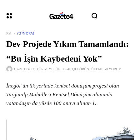
EV
GÜNDEM
Dev Projede Yıkım Tamamlandı:
“Bu İşin Kaybedeni Yok”
GAZETE4 EDITÖR
1 YIL ÖNCE
403,0 GÖRÜNTÜLEME
0 YORUM
İnegöl’ün ilk yerinde kentsel dönüşüm projesi olan
Turgutalp Mahallesi Kentsel Dönüşüm alanında
vatandaşın da yüzde 100 onayı alınan 1.