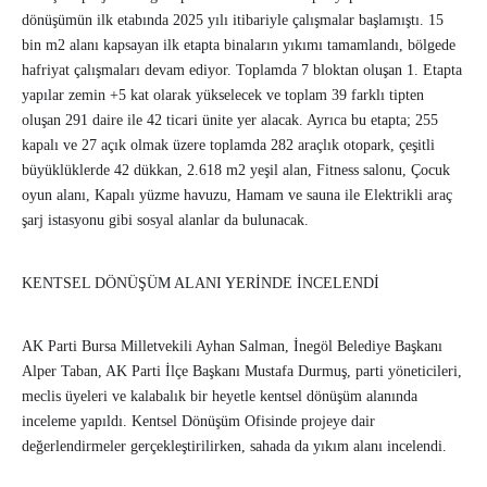
dönüşümün ilk etabında 2025 yılı itibariyle çalışmalar başlamıştı. 15
bin m2 alanı kapsayan ilk etapta binaların yıkımı tamamlandı, bölgede
hafriyat çalışmaları devam ediyor. Toplamda 7 bloktan oluşan 1. Etapta
yapılar zemin +5 kat olarak yükselecek ve toplam 39 farklı tipten
oluşan 291 daire ile 42 ticari ünite yer alacak. Ayrıca bu etapta; 255
kapalı ve 27 açık olmak üzere toplamda 282 araçlık otopark, çeşitli
büyüklüklerde 42 dükkan, 2.618 m2 yeşil alan, Fitness salonu, Çocuk
oyun alanı, Kapalı yüzme havuzu, Hamam ve sauna ile Elektrikli araç
şarj istasyonu gibi sosyal alanlar da bulunacak.
KENTSEL DÖNÜŞÜM ALANI YERİNDE İNCELENDİ
AK Parti Bursa Milletvekili Ayhan Salman, İnegöl Belediye Başkanı
Alper Taban, AK Parti İlçe Başkanı Mustafa Durmuş, parti yöneticileri,
meclis üyeleri ve kalabalık bir heyetle kentsel dönüşüm alanında
inceleme yapıldı. Kentsel Dönüşüm Ofisinde projeye dair
değerlendirmeler gerçekleştirilirken, sahada da yıkım alanı incelendi.