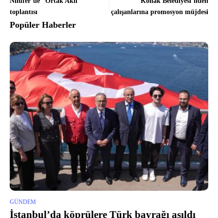
Nilüfer’de “Ortak Akıl”
Konak Belediyesi’nden
toplantısı
çalışanlarına promosyon müjdesi
Popüler Haberler
GÜNDEM
İstanbul’da köprülere Türk bayrağı asıldı