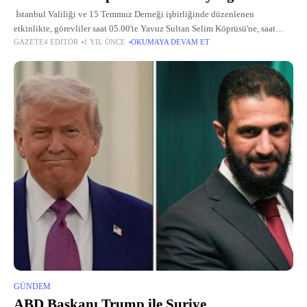
İstanbul Valiliği ve 15 Temmuz Derneği işbirliğinde düzenlenen
etkinlikte, görevliler saat 05.00'te Yavuz Sultan Selim Köprüsü'ne, saat
GAZETE4 EDITÖR
1 YIL ÖNCE
OKUMAYA DEVAM ET
07.00'de Fatih Sultan Mehmet Köprüsü'ne, saat 11.00'de ise 15 Temmuz
Şehitler Köprüsü'ne
GÜNDEM
ABD Başkanı Trump ile Suriye