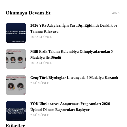
Okumaya Devam Et
View All
2026 YKS Adayları İçin Yurt Dışı Eğitimde Denklik ve
Tanıma Kılavuzu
18 SAAT ÖNCE
Milli Fizik Takımı Kolombiya Olimpiyatlarından 5
Madalya ile Döndü
18 SAAT ÖNCE
Genç Türk Biyologlar Litvanyada 4 Madalya Kazandı
2 GÜN ÖNCE
YÖK Uluslararası Araştırmacı Programları 2026
Üçüncü Dönem Başvuruları Başlıyor
2 GÜN ÖNCE
Etiketler