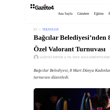
Ana Sayfa
Gündem
Eğitim
EV
TEKNOLOJI
Bağcılar Belediyesi’nde
Özel Valorant Turnuvası
GAZETE4 EDITÖR
1 YIL ÖNCE
635,0 GÖRÜNTÜLEME
Bağcılar Belediyesi, 8 Mart Dünya Kadınla
turnuvası düzenledi.