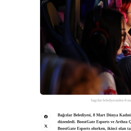
bagcilar-belediyesinden-8-ma
Bağcılar Belediyesi, 8 Mart Dünya Kadın
düzenledi. BoostGate Esports ve Arthea 
BoostGate Esports olurken, ikinci olan t