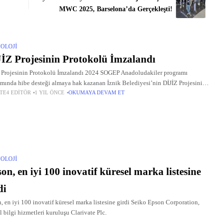
MWC 2025, Barselona’da Gerçekleşti!
OLOJI
İZ Projesinin Protokolü İmzalandı
 Projesinin Protokolü İmzalandı 2024 SOGEP Anadoludakiler programı
mında hibe desteği almaya hak kazanan İznik Belediyesi’nin DİJİZ Projesinin
TE4 EDITÖR
1 YIL ÖNCE
OKUMAYA DEVAM ET
kolü imzalandı.
OLOJI
on, en iyi 100 inovatif küresel marka listesine
di
, en iyi 100 inovatif küresel marka listesine girdi Seiko Epson Corporation,
l bilgi hizmetleri kuruluşu Clarivate Plc.