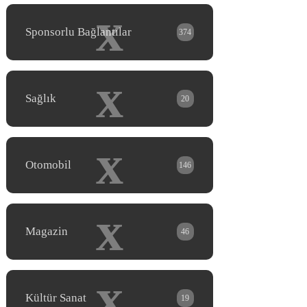
x
Sponsorlu Bağlantılar
374
x
Sağlık
20
x
Otomobil
146
x
Magazin
46
x
Kültür Sanat
19