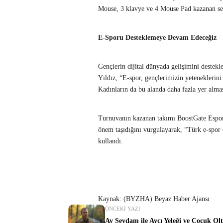
Mouse, 3 klavye ve 4 Mouse Pad kazanan seyi
E-Sporu Desteklemeye Devam Edeceğiz
Gençlerin dijital dünyada gelişimini destek
Yıldız, “E-spor, gençlerimizin yeteneklerini 
Kadınların da bu alanda daha fazla yer alma
Turnuvanın kazanan takımı BoostGate Esport
önem taşıdığını vurgulayarak, “Türk e-spor 
kullandı.
Kaynak: (BYZHA) Beyaz Haber Ajansı
ÖNCEKI YAZI
Av Sevdam ile Avcı Yeleği ve Çocuk Ol