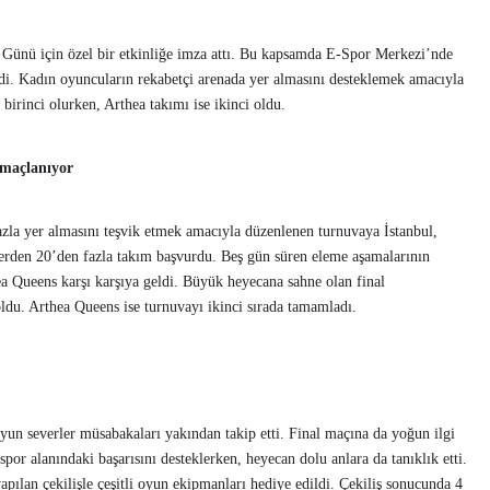
 Günü için özel bir etkinliğe imza attı. Bu kapsamda E-Spor Merkezi’nde
di. Kadın oyuncuların rekabetçi arenada yer almasını desteklemek amacıyla
 birinci olurken, Arthea takımı ise ikinci oldu.
amaçlanıyor
zla yer almasını teşvik etmek amacıyla düzenlenen turnuvaya İstanbul,
lerden 20’den fazla takım başvurdu. Beş gün süren eleme aşamalarının
a Queens karşı karşıya geldi. Büyük heyecana sahne olan final
du. Arthea Queens ise turnuvayı ikinci sırada tamamladı.
un severler müsabakaları yakından takip etti. Final maçına da yoğun ilgi
por alanındaki başarısını desteklerken, heyecan dolu anlara da tanıklık etti.
apılan çekilişle çeşitli oyun ekipmanları hediye edildi. Çekiliş sonucunda 4