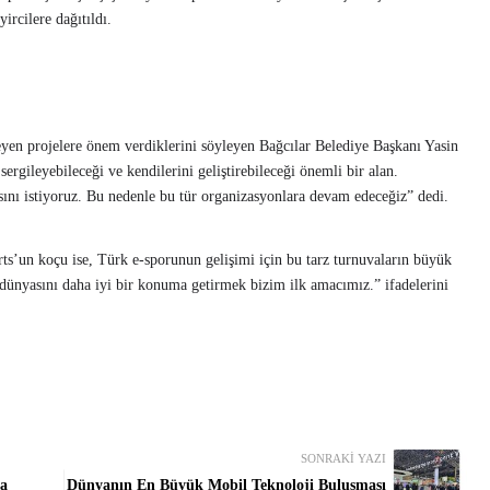
rcilere dağıtıldı.
leyen projelere önem verdiklerini söyleyen Bağcılar Belediye Başkanı Yasin
sergileyebileceği ve kendilerini geliştirebileceği önemli bir alan.
sını istiyoruz. Bu nedenle bu tür organizasyonlara devam edeceğiz” dedi.
s’un koçu ise, Türk e-sporunun gelişimi için bu tarz turnuvaların büyük
dünyasını daha iyi bir konuma getirmek bizim ilk amacımız.” ifadelerini
SONRAKI YAZI
ta
Dünyanın En Büyük Mobil Teknoloji Buluşması