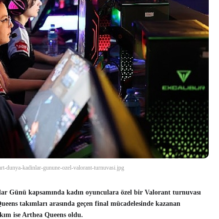
rt-dunya-kadinlar-gunune-ozel-valorant-turnuvasi.jpg
lar Günü kapsamında kadın oyunculara özel bir Valorant turnuvası
Queens takımları arasında geçen final mücadelesinde kazanan
akım ise Arthea Queens oldu.