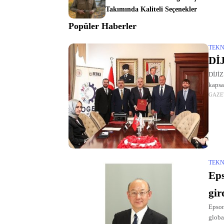
Takımında Kaliteli Seçenekler
Popüler Haberler
TEKN
DİJ
DİJİZ
kapsa
GAZE
proto
TEKN
Eps
gir
Epson
globa