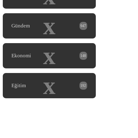
x
Gündem
947
x
Ekonomi
148
x
Eğitim
192