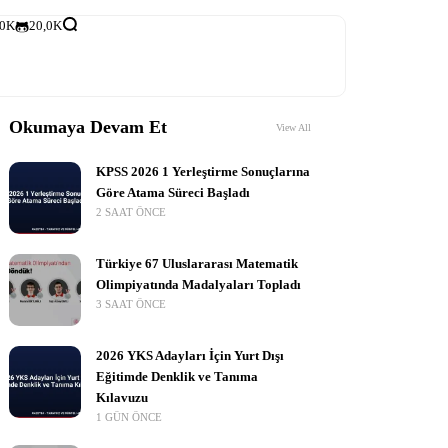
,0K
20,0K
Okumaya Devam Et
View All
KPSS 2026 1 Yerleştirme Sonuçlarına
Göre Atama Süreci Başladı
2 SAAT ÖNCE
Türkiye 67 Uluslararası Matematik
Olimpiyatında Madalyaları Topladı
3 SAAT ÖNCE
2026 YKS Adayları İçin Yurt Dışı
Eğitimde Denklik ve Tanıma
Kılavuzu
1 GÜN ÖNCE