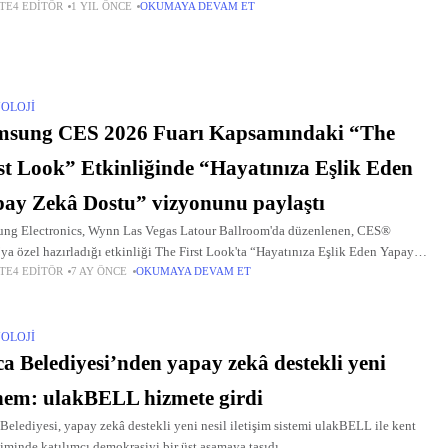
TE4 EDITÖR
1 YIL ÖNCE
OKUMAYA DEVAM ET
OLOJI
msung CES 2026 Fuarı Kapsamındaki “The
st Look” Etkinliğinde “Hayatınıza Eşlik Eden
ay Zekâ Dostu” vizyonunu paylaştı
ng Electronics, Wynn Las Vegas Latour Ballroom'da düzenlenen, CES®
ya özel hazırladığı etkinliği The First Look'ta “Hayatınıza Eşlik Eden Yapay
TE4 EDITÖR
7 AY ÖNCE
OKUMAYA DEVAM ET
Dostu” vizyonunu paylaştı.
OLOJI
a Belediyesi’nden yapay zekâ destekli yeni
em: ulakBELL hizmete girdi
Belediyesi, yapay zekâ destekli yeni nesil iletişim sistemi ulakBELL ile kent
iminde katılımcı demokrasiyi bir üst aşamaya taşıdı.