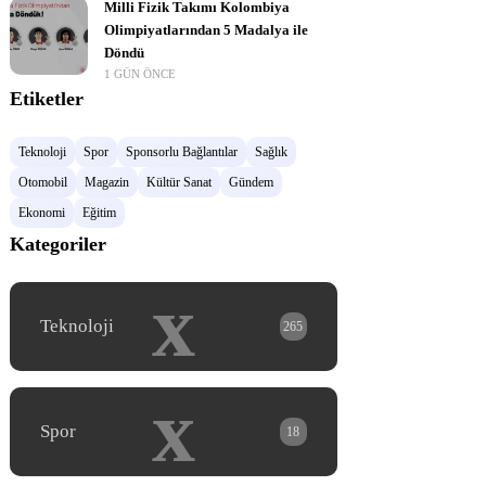
Milli Fizik Takımı Kolombiya
Olimpiyatlarından 5 Madalya ile
Döndü
1 GÜN ÖNCE
Etiketler
Teknoloji
Spor
Sponsorlu Bağlantılar
Sağlık
Otomobil
Magazin
Kültür Sanat
Gündem
Ekonomi
Eğitim
Kategoriler
x
Teknoloji
265
x
Spor
18