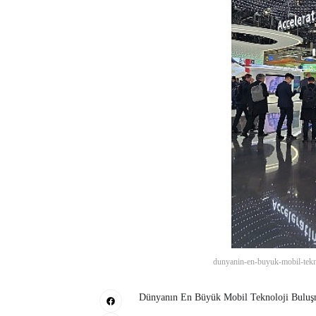
dunyanin-en-buyuk-mobil-tekn
Dünyanın En Büyük Mobil Teknoloji Buluş