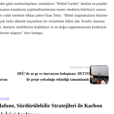
ünden güne merkezileşirken, markaların “Walled Garden” denilen en popüler
azanım kanallarını çeşitlendirmelerinin önemi rekabetin belirleyici unsuru
arı rolün önemine dikkat çeken Ozan Tekin, “Mobil uygulamaların büyüme
çok farklı dikeyde kaçınılmaz bir zorunluluk hâlini aldı. Konfor alanının
or, bunların özelliklerini keşfediyor ve en doğru segmentasyonla kendisiyle
ilerine ulaşıyor” diye konuştu.
SONRAKI YAZI
a
DEÜ’de ar-ge ve inovasyon buluşması: DETTO
uvası
ile proje yolculuğu etkinliği tamamlandı
OLOJI
afone, Sürdürülebilir Stratejileri ile Karbon