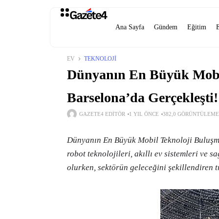
Ana Sayfa
Gündem
Eğitim
EV
TEKNOLOJI
Dünyanın En Büyük Mobi
Barselona’da Gerçekleşti!
GAZETE4 EDITÖR
1 YIL ÖNCE
382,0 GÖRÜNTÜLEME
Dünyanın En Büyük Mobil Teknoloji Buluşm
robot teknolojileri, akıllı ev sistemleri ve 
olurken, sektörün geleceğini şekillendiren t