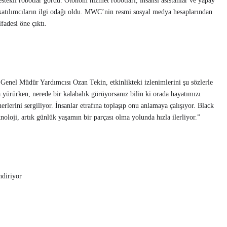
ekli robotlar gördü. Otonom hizmet robotları, insansı asistanlar ve yapay
 katılımcıların ilgi odağı oldu. MWC’nin resmi sosyal medya hesaplarından
fadesi öne çıktı.
nel Müdür Yardımcısı Ozan Tekin, etkinlikteki izlenimlerini şu sözlerle
a yürürken, nerede bir kalabalık görüyorsanız bilin ki orada hayatımızı
erlerini sergiliyor. İnsanlar etrafına toplaşıp onu anlamaya çalışıyor. Black
noloji, artık günlük yaşamın bir parçası olma yolunda hızla ilerliyor.”
ndiriyor