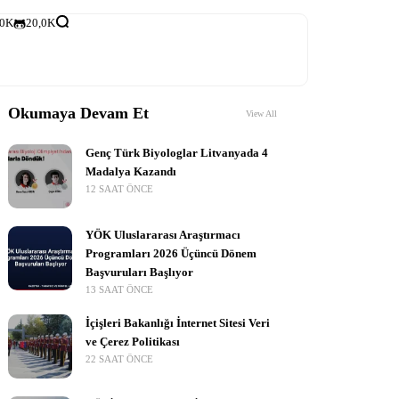
,0K
20,0K
Okumaya Devam Et
View All
Genç Türk Biyologlar Litvanyada 4
Madalya Kazandı
12 SAAT ÖNCE
YÖK Uluslararası Araştırmacı
Programları 2026 Üçüncü Dönem
Başvuruları Başlıyor
13 SAAT ÖNCE
İçişleri Bakanlığı İnternet Sitesi Veri
ve Çerez Politikası
22 SAAT ÖNCE