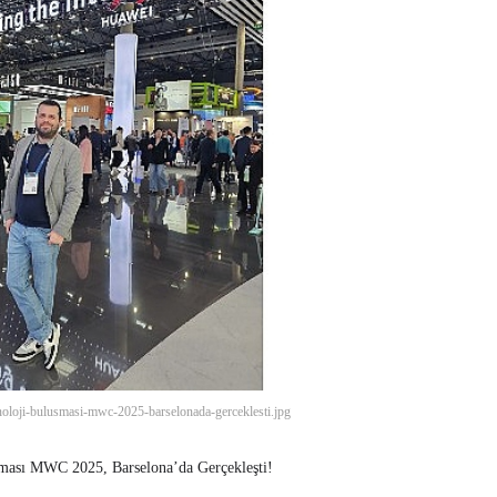
oloji-bulusmasi-mwc-2025-barselonada-gerceklesti.jpg
ması MWC 2025, Barselona’da Gerçekleşti!