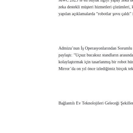
MWC 2025’te en büyük ilgiyi yapay zeka dest
zeka destekli müşteri hizmetleri çözümleri,
yapılan açıklamalarda “robotlar şovu çaldı” i
Admizu’nun İş Operasyonlarından Sorumlu Ge
paylaştı: “Uçsuz bucaksız standların arasınd
kolaylaştırmak için tasarlanmış bir robot hün
Mirror’da on yıl önce izlediğimiz birçok tek
Bağlantılı Ev Teknolojileri Geleceği Şekille