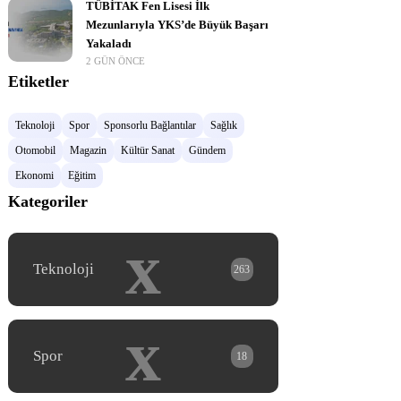
TÜBİTAK Fen Lisesi İlk
Mezunlarıyla YKS’de Büyük Başarı
Yakaladı
2 GÜN ÖNCE
Etiketler
Teknoloji
Spor
Sponsorlu Bağlantılar
Sağlık
Otomobil
Magazin
Kültür Sanat
Gündem
Ekonomi
Eğitim
Kategoriler
x
Teknoloji
263
x
Spor
18