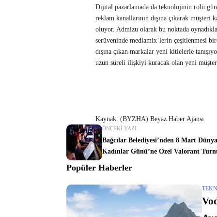
Dijital pazarlamada da teknolojinin rolü g
reklam kanallarının dışına çıkarak müşteri k
oluyor. Admizu olarak bu noktada oynadıkl
serüveninde mediamix’lerin çeşitlenmesi bir
dışına çıkan markalar yeni kitlelerle tanışıy
uzun süreli ilişkiyi kuracak olan yeni müşter
Kaynak: (BYZHA) Beyaz Haber Ajansı
ÖNCEKI YAZI
Bağcılar Belediyesi’nden 8 Mart Düny
Kadınlar Günü’ne Özel Valorant Turn
Popüler Haberler
TEKN
Vod