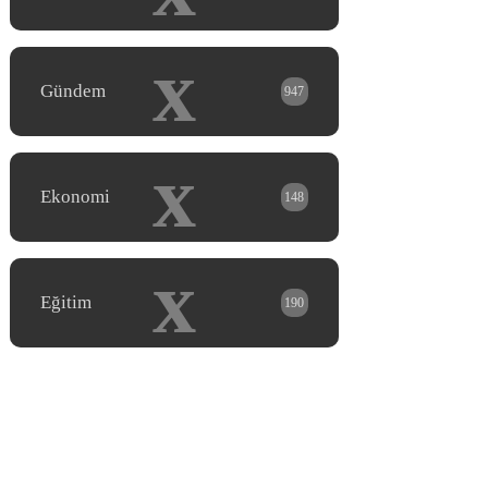
x
Gündem
947
x
Ekonomi
148
x
Eğitim
190