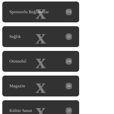
x
Sponsorlu Bağlantılar
374
x
Sağlık
20
x
Otomobil
146
x
Magazin
46
x
Kültür Sanat
19