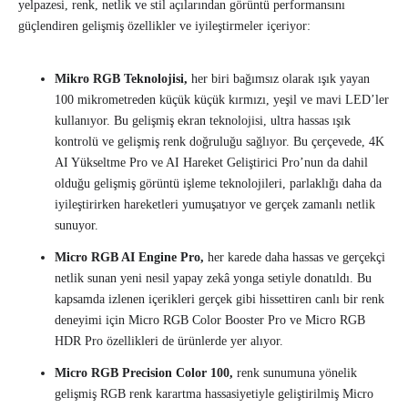
yelpazesi, renk, netlik ve stil açılarından görüntü performansını
güçlendiren gelişmiş özellikler ve iyileştirmeler içeriyor:
Mikro RGB Teknolojisi,
her biri bağımsız olarak ışık yayan
100 mikrometreden küçük küçük kırmızı, yeşil ve mavi LED’ler
kullanıyor. Bu gelişmiş ekran teknolojisi, ultra hassas ışık
kontrolü ve gelişmiş renk doğruluğu sağlıyor. Bu çerçevede, 4K
AI Yükseltme Pro ve AI Hareket Geliştirici Pro’nun da dahil
olduğu gelişmiş görüntü işleme teknolojileri, parlaklığı daha da
iyileştirirken hareketleri yumuşatıyor ve gerçek zamanlı netlik
sunuyor.
Micro RGB AI Engine Pro,
her karede daha hassas ve gerçekçi
netlik sunan yeni nesil yapay zekâ yonga setiyle donatıldı. Bu
kapsamda izlenen içerikleri gerçek gibi hissettiren canlı bir renk
deneyimi için Micro RGB Color Booster Pro ve Micro RGB
HDR Pro özellikleri de ürünlerde yer alıyor.
Micro RGB Precision Color 100,
renk sunumuna yönelik
gelişmiş RGB renk karartma hassasiyetiyle geliştirilmiş Micro