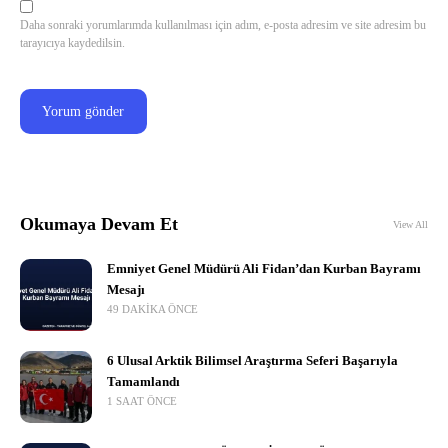
Daha sonraki yorumlarımda kullanılması için adım, e-posta adresim ve site adresim bu
tarayıcıya kaydedilsin.
Okumaya Devam Et
View All
Emniyet Genel Müdürü Ali Fidan’dan Kurban Bayramı
Mesajı
49 DAKIKA ÖNCE
6 Ulusal Arktik Bilimsel Araştırma Seferi Başarıyla
Tamamlandı
1 SAAT ÖNCE