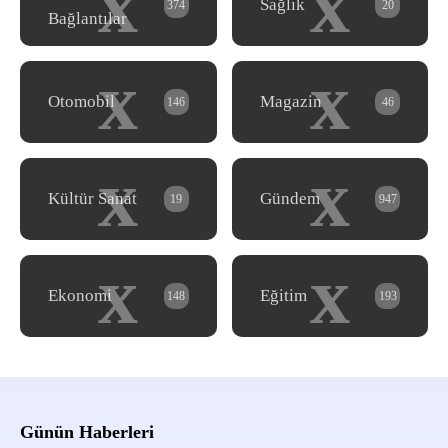
x
x
Sağlık
374
20
Bağlantılar
x
x
Otomobil
Magazin
146
46
x
x
Kültür Sanat
Gündem
19
947
x
x
Ekonomi
Eğitim
148
193
Günün Haberleri