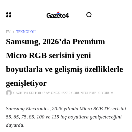
EV
TEKNOLOJI
Samsung, 2026’da Premium
Micro RGB serisini yeni
boyutlarla ve gelişmiş özelliklerle
genişletiyor
GAZETE4 EDITÖR
7 AY ÖNCE
227,0 GÖRÜNTÜLEME
0 YORUM
Samsung Electronics, 2026 yılında Micro RGB TV serisini
55, 65, 75, 85, 100 ve 115 inç boyutlara genişleteceğini
duyurdu.