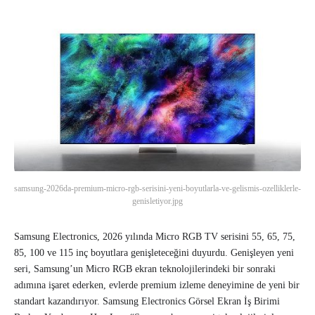
samsung-2026da-premium-micro-rgb-serisini-yeni-boyutlarla-ve-gelismis-ozelliklerle-
genisletiyor.jpg
Samsung Electronics, 2026 yılında Micro RGB TV serisini 55, 65, 75,
85, 100 ve 115 inç boyutlara genişleteceğini duyurdu. Genişleyen yeni
seri, Samsung’un Micro RGB ekran teknolojilerindeki bir sonraki
adımına işaret ederken, evlerde premium izleme deneyimine de yeni bir
standart kazandırıyor. Samsung Electronics Görsel Ekran İş Birimi