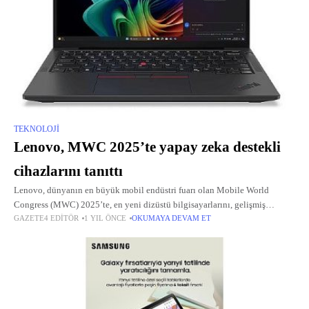
TEKNOLOJI
Lenovo, MWC 2025’te yapay zeka destekli
cihazlarını tanıttı
Lenovo, dünyanın en büyük mobil endüstri fuarı olan Mobile World
Congress (MWC) 2025’te, en yeni dizüstü bilgisayarlarını, gelişmiş
GAZETE4 EDITÖR
1 YIL ÖNCE
OKUMAYA DEVAM ET
güvenlik çözümlerini ve vizyoner yapay zeka destekli konsept cihazlarını
tanıttı.