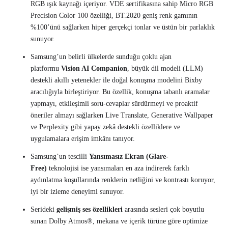
RGB ışık kaynağı içeriyor. VDE sertifikasına sahip Micro RGB
Precision Color 100 özelliği, BT.2020 geniş renk gamının
%100’ünü sağlarken hiper gerçekçi tonlar ve üstün bir parlaklık
sunuyor.
Samsung’un belirli ülkelerde sunduğu çoklu ajan
platformu
Vision AI Companion
, büyük dil modeli (LLM)
destekli akıllı yetenekler ile doğal konuşma modelini Bixby
aracılığıyla birleştiriyor. Bu özellik, konuşma tabanlı aramalar
yapmayı, etkileşimli soru-cevaplar sürdürmeyi ve proaktif
öneriler almayı sağlarken Live Translate, Generative Wallpaper
ve Perplexity gibi yapay zekâ destekli özelliklere ve
uygulamalara erişim imkânı tanıyor.
Samsung’un tescilli
Yansımasız Ekran (Glare-
Free)
teknolojisi ise yansımaları en aza indirerek farklı
aydınlatma koşullarında renklerin netliğini ve kontrastı koruyor,
iyi bir izleme deneyimi sunuyor.
Serideki
gelişmiş ses özellikleri
arasında sesleri çok boyutlu
sunan Dolby Atmos®, mekana ve içerik türüne göre optimize