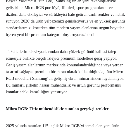
Başkan Yardımcısı Hun Lee, “Samsung’un en yeni teknolojileriyle
geliştirilen Micro RGB portföyü, filmleri, spor programlarını ve
dizileri daha etkileyici ve sürükleyici hale getiren canlı renkler ve netlik
sunuyor. 2026’da ürün yelpazemizi genişletiyoruz ve en yüksek görüntü
standartlarımızı korurken tüm modern yaşam alanlarına uygun boyutlar
içeren yeni bir premium kategori oluşturuyoruz” dedi.
Tüketicilerin televizyonlarından daha yüksek görüntü kalitesi talep
etmesiyle birlikte birçok izleyici premium modellere geçiş yapıyor.
Geniş yaşam alanlarının merkezinde konumlandırıldığında veya yerden
tasarruf sağlayan premium bir ekran olarak kullanıldığında, tüm Micro
RGB modelleri Samsung’un gelişmiş ekran mimarisinden faydalanıyor.
Bu mimari, şirketin hassas mühendislik ve üstün görüntü performansı
konularındaki kararlılığını yansıtıyor.
Mikro RGB: Titiz mühendislikle sunulan gerçekçi renkler
2025 yılında tanıtılan 115 inçlik Mikro RGB’yi temel alan yeni ürün