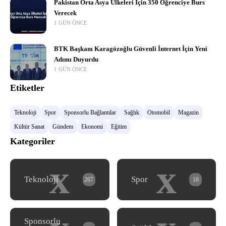
Pakistan Orta Asya Ülkeleri İçin 350 Öğrenciye Burs
Verecek
1 GÜN ÖNCE
BTK Başkanı Karagözoğlu Güvenli İnternet İçin Yeni
Adımı Duyurdu
1 GÜN ÖNCE
Etiketler
Teknoloji
Spor
Sponsorlu Bağlantılar
Sağlık
Otomobil
Magazin
Kültür Sanat
Gündem
Ekonomi
Eğitim
Kategoriler
x
x
Teknoloji
Spor
267
18
Sponsorlu