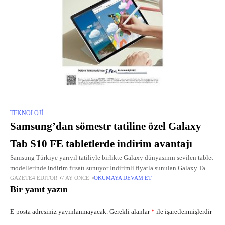
TEKNOLOJI
Samsung’dan sömestr tatiline özel Galaxy
Tab S10 FE tabletlerde indirim avantajı
Samsung Türkiye yarıyıl tatiliyle birlikte Galaxy dünyasının sevilen tablet
modellerinde indirim fırsatı sunuyor İndirimli fiyatla sunulan Galaxy Tab
GAZETE4 EDITÖR
7 AY ÖNCE
OKUMAYA DEVAM ET
S10 FE ve Tab S10 FE+ tabletler, eğlenceden yaratıcılığa ve çoklu
Bir yanıt yazın
görevlere
E-posta adresiniz yayınlanmayacak.
Gerekli alanlar
*
ile işaretlenmişlerdir