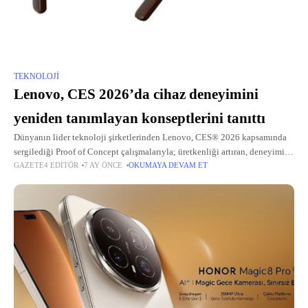
TEKNOLOJI
Lenovo, CES 2026’da cihaz deneyimini
yeniden tanımlayan konseptlerini tanıttı
Dünyanın lider teknoloji şirketlerinden Lenovo, CES® 2026 kapsamında
sergilediği Proof of Concept çalışmalarıyla; üretkenliği artıran, deneyimi
GAZETE4 EDITÖR
7 AY ÖNCE
OKUMAYA DEVAM ET
zenginleştiren ve kullanıcılarını destekleyen yapay zeka destekli yeni
cihaz ekosistemini gözler önüne seriyor.