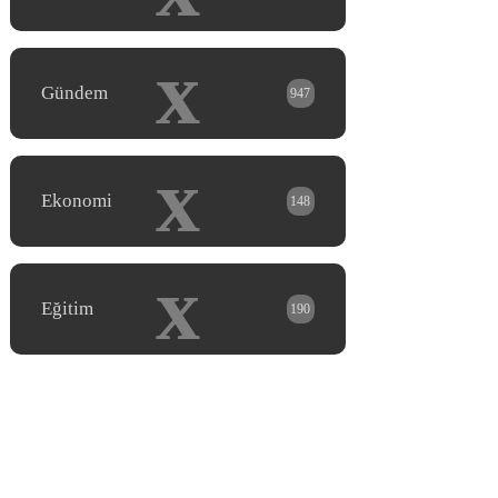
x
Gündem
947
x
Ekonomi
148
x
Eğitim
190