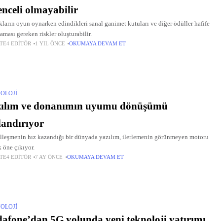
enceli olmayabilir
ların oyun oynarken edindikleri sanal ganimet kutuları ve diğer ödüller hafife
aması gereken riskler oluşturabilir.
TE4 EDITÖR
1 YIL ÖNCE
OKUMAYA DEVAM ET
OLOJI
zılım ve donanımın uyumu dönüşümü
landırıyor
alleşmenin hız kazandığı bir dünyada yazılım, ilerlemenin görünmeyen motoru
k öne çıkıyor.
TE4 EDITÖR
7 AY ÖNCE
OKUMAYA DEVAM ET
OLOJI
afone’dan 5G yolunda yeni teknoloji yatırımı