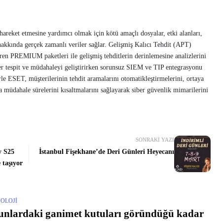
areket etmesine yardımcı olmak için kötü amaçlı dosyalar, etki alanları,
 hakkında gerçek zamanlı veriler sağlar. Gelişmiş Kalıcı Tehdit (APT)
eren PREMIUM paketleri ile gelişmiş tehditlerin derinlemesine analizlerini
ler tespit ve müdahaleyi geliştirirken sorunsuz SIEM ve TIP entegrasyonu
erle ESET, müşterilerinin tehdit aramalarını otomatikleştirmelerini, ortaya
a müdahale sürelerini kısaltmalarını sağlayarak siber güvenlik mimarilerini
SONRAKI YAZI
y S25
İstanbul Fişekhane’de Deri Günleri Heyecanı
 taşıyor
OLOJI
nlardaki ganimet kutuları göründüğü kadar