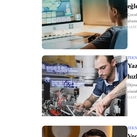
eğl
Çocuk
alınm
GAZE
TEKN
Ya
hız
Dijit
olara
GAZE
TEKN
Vod