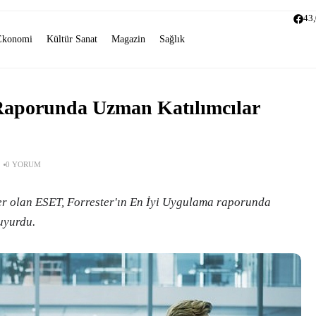
43
Ekonomi
Kültür Sanat
Magazin
Sağlık
 Raporunda Uzman Katılımcılar
0 YORUM
der olan ESET, Forrester'ın En İyi Uygulama raporunda
uyurdu.