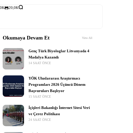
,0K
20,0K
Okumaya Devam Et
View All
Genç Türk Biyologlar Litvanyada 4
Madalya Kazandı
14 SAAT ÖNCE
YÖK Uluslararası Araştırmacı
Programları 2026 Üçüncü Dönem
Başvuruları Başlıyor
15 SAAT ÖNCE
İçişleri Bakanlığı İnternet Sitesi Veri
ve Çerez Politikası
24 SAAT ÖNCE