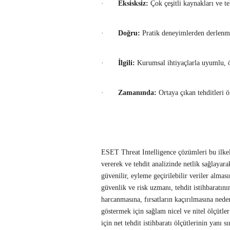
·
Eksisksiz:
Çok çeşitli kaynakları ve te
·
Doğru:
Pratik deneyimlerden derlenmi
·
İlgili:
Kurumsal ihtiyaçlarla uyumlu, öze
·
Zamanında:
Ortaya çıkan tehditleri ö
ESET Threat Intelligence çözümleri bu ilke
vererek ve tehdit analizinde netlik sağlayara
güvenilir, eyleme geçirilebilir veriler almas
güvenlik ve risk uzmanı, tehdit istihbaratın
harcanmasına, fırsatların kaçırılmasına neden 
göstermek için sağlam nicel ve nitel ölçüt
için net tehdit istihbaratı ölçütlerinin yanı s