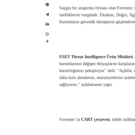
Saygın bir araştırma firması olan Forrester,
özelliklerini vurguladı: Eksiksiz, Doğru, İ
Kurumların güvenlik duruşlarını güçlendirme
ESET Threat Intelligence Ürün Müdürü 
kurumlarının değişen ihtiyaçlarını karşılayan
kararlılığımızı pekiştiriyor” dedi. “Açıklık
daha hızlı almalarını, maruziyetlerini azaltm
sağlıyoruz.” açıklamasını yaptı.
Forrester’ın
CART çerçevesi
, tehdit istihb