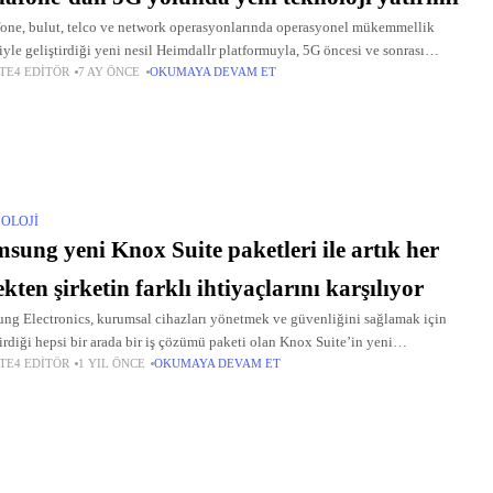
one, bulut, telco ve network operasyonlarında operasyonel mükemmellik
iyle geliştirdiği yeni nesil Heimdallr platformuyla, 5G öncesi ve sonrası
TE4 EDITÖR
7 AY ÖNCE
OKUMAYA DEVAM ET
de müşteri deneyimini daha da ileri taşımayı amaçlıyor.
OLOJI
sung yeni Knox Suite paketleri ile artık her
ekten şirketin farklı ihtiyaçlarını karşılıyor
ng Electronics, kurumsal cihazları yönetmek ve güvenliğini sağlamak için
tirdiği hepsi bir arada bir iş çözümü paketi olan Knox Suite’in yeni
TE4 EDITÖR
1 YIL ÖNCE
OKUMAYA DEVAM ET
llemelerini duyurdu.