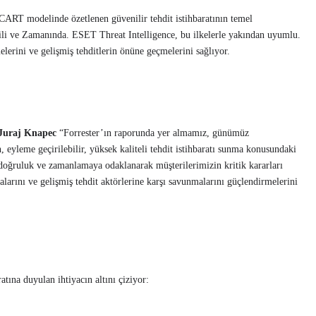
 CART modelinde özetlenen güvenilir tehdit istihbaratının temel
lgili ve Zamanında. ESET Threat Intelligence, bu ilkelerle yakından uyumlu.
lerini ve gelişmiş tehditlerin önüne geçmelerini sağlıyor.
Juraj Knapec
“Forrester’ın raporunda yer almamız, günümüz
, eyleme geçirilebilir, yüksek kaliteli tehdit istihbaratı sunma konusundaki
, doğruluk ve zamanlamaya odaklanarak müşterilerimizin kritik kararları
alarını ve gelişmiş tehdit aktörlerine karşı savunmalarını güçlendirmelerini
aratına duyulan ihtiyacın altını çiziyor: