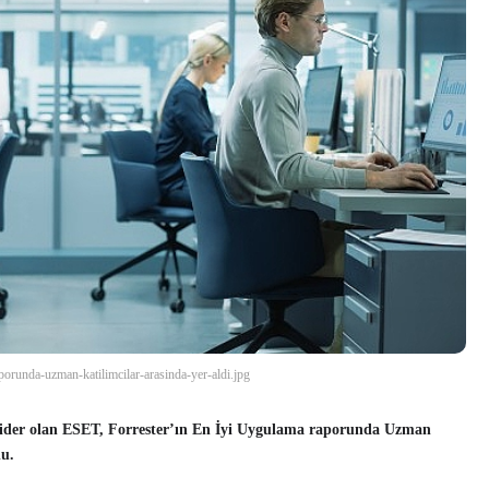
raporunda-uzman-katilimcilar-arasinda-yer-aldi.jpg
 lider olan ESET, Forrester’ın En İyi Uygulama raporunda Uzman
du.