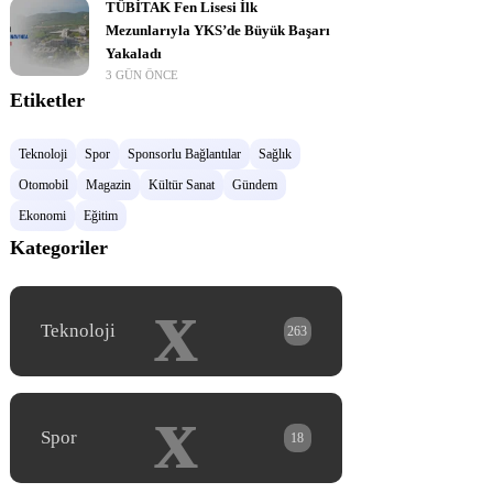
TÜBİTAK Fen Lisesi İlk
Mezunlarıyla YKS’de Büyük Başarı
Yakaladı
3 GÜN ÖNCE
Etiketler
Teknoloji
Spor
Sponsorlu Bağlantılar
Sağlık
Otomobil
Magazin
Kültür Sanat
Gündem
Ekonomi
Eğitim
Kategoriler
x
Teknoloji
263
x
Spor
18