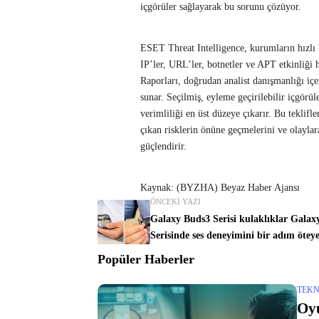
içgörüler sağlayarak bu sorunu çözüyor.
ESET Threat Intelligence, kurumların hızlı h
IP’ler, URL’ler, botnetler ve APT etkinliği
Raporları, doğrudan analist danışmanlığı iç
sunar. Seçilmiş, eyleme geçirilebilir içgörü
verimliliği en üst düzeye çıkarır. Bu teklifl
çıkan risklerin önüne geçmelerini ve olaylar
güçlendirir.
Kaynak: (BYZHA) Beyaz Haber Ajansı
ÖNCEKI YAZI
Galaxy Buds3 Serisi kulaklıklar Galax
Serisinde ses deneyimini bir adım öteye
Popüler Haberler
TEKN
Oyu