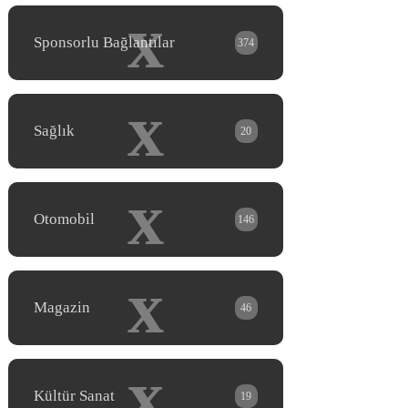
x
Sponsorlu Bağlantılar
374
x
Sağlık
20
x
Otomobil
146
x
Magazin
46
x
Kültür Sanat
19