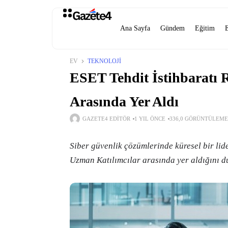
Ana Sayfa
Gündem
Eğitim
EV
TEKNOLOJI
ESET Tehdit İstihbaratı
Arasında Yer Aldı
GAZETE4 EDITÖR
1 YIL ÖNCE
336,0 GÖRÜNTÜLEME
Siber güvenlik çözümlerinde küresel bir li
Uzman Katılımcılar arasında yer aldığını d