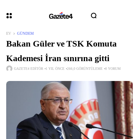
EV
GÜNDEM
Bakan Güler ve TSK Komuta
Kademesi İran sınırına gitti
GAZETE4 EDITÖR
1 YIL ÖNCE
266,0 GÖRÜNTÜLEME
0 YORUM