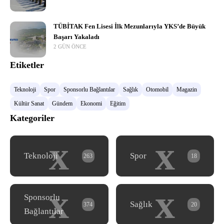
TÜBİTAK Fen Lisesi İlk Mezunlarıyla YKS’de Büyük
Başarı Yakaladı
2 GÜN ÖNCE
Etiketler
Teknoloji
Spor
Sponsorlu Bağlantılar
Sağlık
Otomobil
Magazin
Kültür Sanat
Gündem
Ekonomi
Eğitim
Kategoriler
x
x
Teknoloji
Spor
263
18
x
x
Sponsorlu
Sağlık
374
20
Bağlantılar