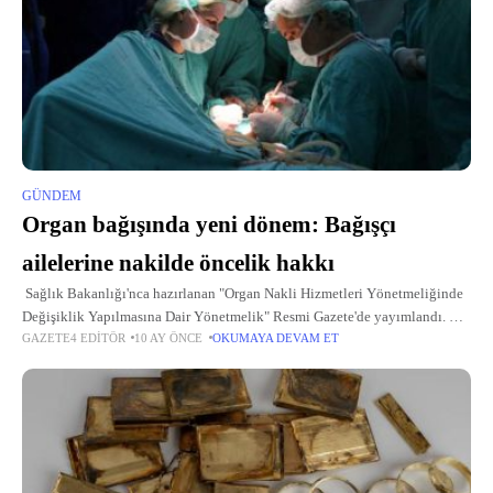
GÜNDEM
Organ bağışında yeni dönem: Bağışçı
ailelerine nakilde öncelik hakkı
Sağlık Bakanlığı'nca hazırlanan "Organ Nakli Hizmetleri Yönetmeliğinde
Değişiklik Yapılmasına Dair Yönetmelik" Resmi Gazete'de yayımlandı.
GAZETE4 EDITÖR
10 AY ÖNCE
OKUMAYA DEVAM ET
Yönetmelikle, organ bağışı sürecini teşvik edecek ve hızlandıracak adımlar
atıldı. e-Devlet ve e-Nabız