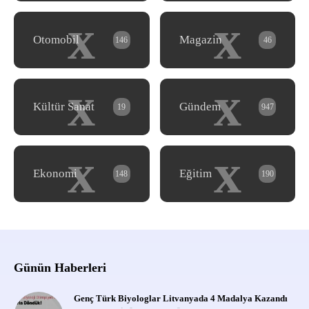
x
x
Otomobil
Magazin
146
46
x
x
Kültür Sanat
Gündem
19
947
x
x
Ekonomi
Eğitim
148
190
Günün Haberleri
Genç Türk Biyologlar Litvanyada 4 Madalya Kazandı