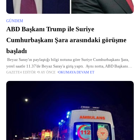
GÜNDEM
ABD Başkanı Trump ile Suriye
Cumhurbaşkanı Şara arasındaki görüşme
başladı
Beyaz Saray'ın paylaştığı bilgi notuna göre Suriye Cumhurbaşkanı Şara,
yerel saatle 11.37'de Beyaz Saray'a giriş yaptı. Aynı notta, ABD Başkanı
GAZETE4 EDITÖR
9 AY ÖNCE
OKUMAYA DEVAM ET
Trump'ın günlük programında "basına kapalı" olarak gerçekleşeceği
belirtilen