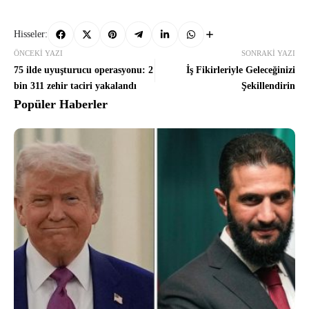
Hisseler:
ÖNCEKI YAZI
SONRAKI YAZI
75 ilde uyuşturucu operasyonu: 2
İş Fikirleriyle Geleceğinizi
bin 311 zehir taciri yakalandı
Şekillendirin
Popüler Haberler