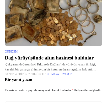
GÜNDEM
Dağ yürüyüşünde altın hazinesi buldular
Çekya'nın doğusundaki Krkonoše Dağları’nda yürüyüş yapan iki kişi,
kayalık bir yamaçta alüminyum bir kutunun dışarı taştığını fark etti.
GAZETE4 EDITÖR
1 YIL ÖNCE
OKUMAYA DEVAM ET
Kutunun içinden çıkanlar ise herkesi şaşırttı: altın bilezikler, puro kutuları,
Bir yanıt yazın
makyaj
E-posta adresiniz yayınlanmayacak.
Gerekli alanlar
*
ile işaretlenmişlerdir