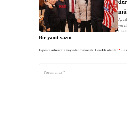
der
müc
Ayval
yer a
GAZE
Lokan
Bir yanıt yazın
E-posta adresiniz yayınlanmayacak.
Gerekli alanlar
*
ile 