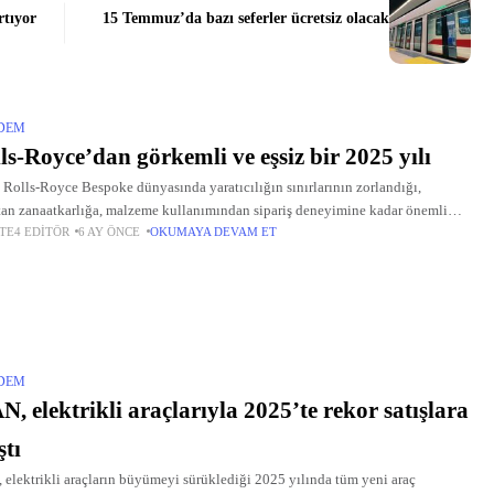
rtıyor
15 Temmuz’da bazı seferler ücretsiz olacak
DEM
ls-Royce’dan görkemli ve eşsiz bir 2025 yılı
 Rolls-Royce Bespoke dünyasında yaratıcılığın sınırlarının zorlandığı,
tan zanaatkarlığa, malzeme kullanımından sipariş deneyimine kadar önemli
TE4 EDITÖR
6 AY ÖNCE
OKUMAYA DEVAM ET
melerin yaşandığı bir yıl oldu.
DEM
, elektrikli araçlarıyla 2025’te rekor satışlara
ştı
elektrikli araçların büyümeyi sürüklediği 2025 yılında tüm yeni araç