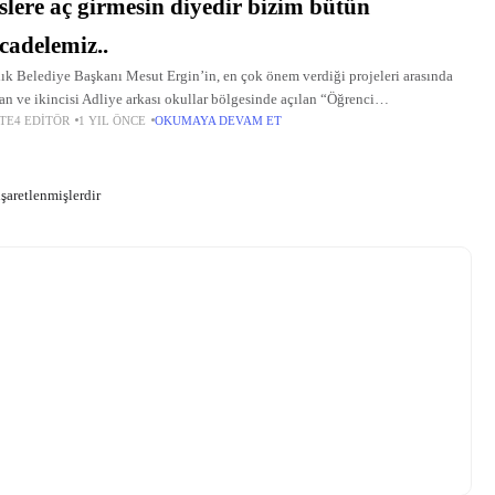
slere aç girmesin diyedir bizim bütün
adelemiz..
ık Belediye Başkanı Mesut Ergin’in, en çok önem verdiği projeleri arasında
lan ve ikincisi Adliye arkası okullar bölgesinde açılan “Öğrenci
TE4 EDITÖR
1 YIL ÖNCE
OKUMAYA DEVAM ET
tası”ndan her gün binlerce öğrenci yararlanıyor.
işaretlenmişlerdir