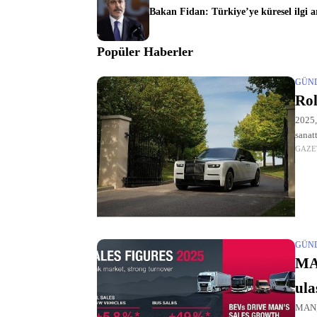
Bakan Fidan: Türkiye’ye küresel ilgi a
Popüler Haberler
GÜN
Rol
2025,
sanat
GAZE
geliş
GÜN
MAN
ula
MAN, 