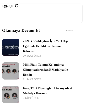
,0K
20,0K
Okumaya Devam Et
View All
2026 YKS Adayları İçin Yurt Dışı
Eğitimde Denklik ve Tanıma
Kılavuzu
20 SAAT ÖNCE
Milli Fizik Takımı Kolombiya
Olimpiyatlarından 5 Madalya ile
Döndü
21 SAAT ÖNCE
Genç Türk Biyologlar Litvanyada 4
Madalya Kazandı
2 GÜN ÖNCE