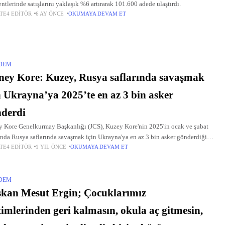
ntlerinde satışlarını yaklaşık %6 artırarak 101.600 adede ulaştırdı.
TE4 EDITÖR
6 AY ÖNCE
OKUMAYA DEVAM ET
DEM
ey Kore: Kuzey, Rusya saflarında savaşmak
n Ukrayna’ya 2025’te en az 3 bin asker
derdi
 Kore Genelkurmay Başkanlığı (JCS), Kuzey Kore'nin 2025'in ocak ve şubat
ında Rusya saflarında savaşmak için Ukrayna'ya en az 3 bin asker gönderdiğini
TE4 EDITÖR
1 YIL ÖNCE
OKUMAYA DEVAM ET
adı. Yonhap'ın haberine göre, basındaki Kuzey'in 2025'te
DEM
kan Mesut Ergin; Çocuklarımız
timlerinden geri kalmasın, okula aç gitmesin,