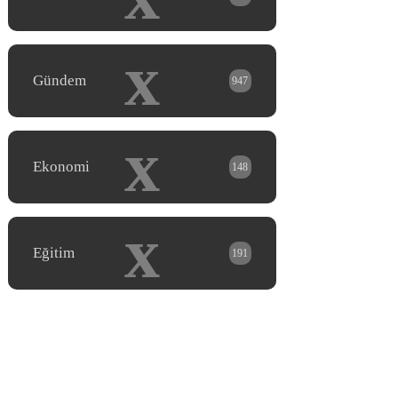
x
Gündem
947
x
Ekonomi
148
x
Eğitim
191