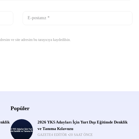
resim ve site adresim bu tarayıcıya kaydedilsin.
Popüler
enklik
2026 YKS Adayları İçin Yurt Dışı Eğitimde Denklik
ve Tanıma Kılavuzu
GAZETE4 EDITÖR
20 SAAT ÖNCE