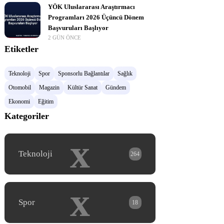
YÖK Uluslararası Araştırmacı
Programları 2026 Üçüncü Dönem
Başvuruları Başlıyor
2 GÜN ÖNCE
Etiketler
Teknoloji
Spor
Sponsorlu Bağlantılar
Sağlık
Otomobil
Magazin
Kültür Sanat
Gündem
Ekonomi
Eğitim
Kategoriler
x
Teknoloji
264
x
Spor
18