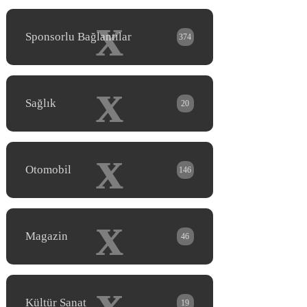
x
Sponsorlu Bağlantılar
374
x
Sağlık
20
x
Otomobil
146
x
Magazin
46
x
Kültür Sanat
19