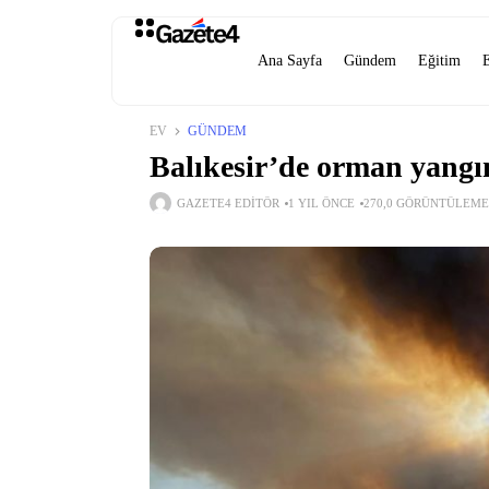
Ana Sayfa
Gündem
Eğitim
EV
GÜNDEM
Balıkesir’de orman yangı
GAZETE4 EDITÖR
1 YIL ÖNCE
270,0 GÖRÜNTÜLEME