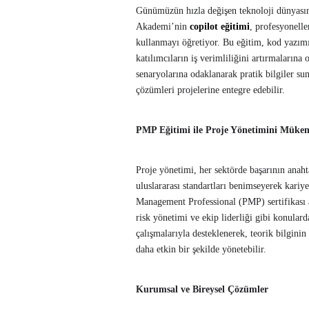
Günümüzün hızla değişen teknoloji dünyasınd
Akademi’nin
copilot eğitimi
, profesyonelle
kullanmayı öğretiyor. Bu eğitim, kod yazımı
katılımcıların iş verimliliğini artırmalarına
senaryolarına odaklanarak pratik bilgiler su
çözümleri projelerine entegre edebilir.
PMP Eğitimi ile Proje Yönetimini Mükem
Proje yönetimi, her sektörde başarının anah
uluslararası standartları benimseyerek kariye
Management Professional (PMP) sertifikası al
risk yönetimi ve ekip liderliği gibi konulard
çalışmalarıyla desteklenerek, teorik bilginin 
daha etkin bir şekilde yönetebilir.
Kurumsal ve Bireysel Çözümler