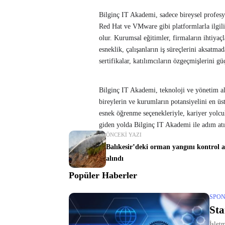
Bilginç IT Akademi, sadece bireysel profes
Red Hat ve VMware gibi platformlarla ilgili 
olur. Kurumsal eğitimler, firmaların ihtiyaçla
esneklik, çalışanların iş süreçlerini aksatm
sertifikalar, katılımcıların özgeçmişlerini güç
Bilginç IT Akademi, teknoloji ve yönetim 
bireylerin ve kurumların potansiyelini en ü
esnek öğrenme seçenekleriyle, kariyer yolcu
giden yolda Bilginç IT Akademi ile adım at
ÖNCEKI YAZI
Balıkesir’deki orman yangını kontrol a
alındı
Popüler Haberler
SPON
Sta
İşlet