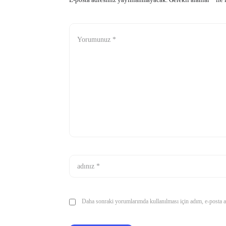
E-posta adresiniz yayınlanmayacak.
Gerekli alanlar
*
ile 
Daha sonraki yorumlarımda kullanılması için adım, e-posta ad