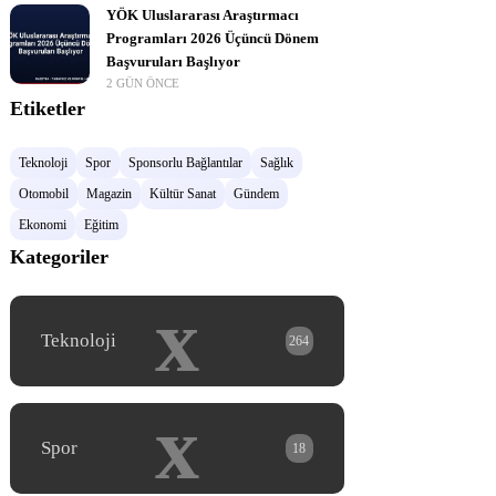
YÖK Uluslararası Araştırmacı
Programları 2026 Üçüncü Dönem
Başvuruları Başlıyor
2 GÜN ÖNCE
Etiketler
Teknoloji
Spor
Sponsorlu Bağlantılar
Sağlık
Otomobil
Magazin
Kültür Sanat
Gündem
Ekonomi
Eğitim
Kategoriler
x
Teknoloji
264
x
Spor
18