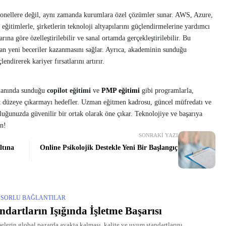
yonellere değil, aynı zamanda kurumlara özel çözümler sunar. AWS, Azure,
eğitimlerle, şirketlerin teknoloji altyapılarını güçlendirmelerine yardımcı
rına göre özelleştirilebilir ve sanal ortamda gerçekleştirilebilir. Bu
adan yeni beceriler kazanmasını sağlar. Ayrıca, akademinin sunduğu
lendirerek kariyer fırsatlarını artırır.
alanında sunduğu
copilot eğitimi
ve
PMP eğitimi
gibi programlarla,
st düzeye çıkarmayı hedefler. Uzman eğitmen kadrosu, güncel müfredatı ve
luğunuzda güvenilir bir ortak olarak öne çıkar. Teknolojiye ve başarıya
ın!
SONRAKI YAZI
ltına
Online Psikolojik Destekle Yeni Bir Başlangıç
SORLU BAĞLANTILAR
ndartların Işığında İşletme Başarısı
melerin global pazarda ayakta kalması, kalite ve uyum standartlarını