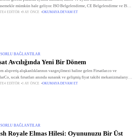
semekle mümkün hale geliyor. ISO Belgelendirme, CE Belgelendirme ve ISO
TE4 EDITÖR
9 AY ÖNCE
OKUMAYA DEVAM ET
Belgesi bu yolculuğun temel taşları olarak öne çıkıyor. Bu belgeler,
SORLU BAĞLANTILAR
sat Avcılığında Yeni Bir Dönem
n alışveriş alışkanlıklarının vazgeçilmezi haline gelen Firsatlar.co ve
tlarCo, sıcak fırsatları anında sunarak ve gelişmiş fiyat takibi mekanizmalarıyla
TE4 EDITÖR
1 AY ÖNCE
OKUMAYA DEVAM ET
nıcılara büyük kolaylık sağlıyor. Bu platformlar, Amazon, Trendyol,
burada gibi önde gelen
SORLU BAĞLANTILAR
sh Royale Elmas Hilesi: Oyununuzu Bir Üst