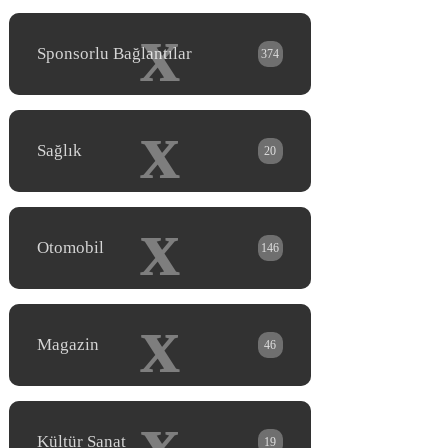
x
Sponsorlu Bağlantılar
374
x
Sağlık
20
x
Otomobil
146
x
Magazin
46
x
Kültür Sanat
19