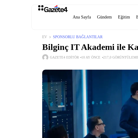
Ana Sayfa
Gündem
Eğitim
EV
SPONSORLU BAĞLANTILAR
Bilginç IT Akademi ile Ka
GAZETE4 EDITÖR
10 AY ÖNCE
217,0 GÖRÜNTÜLEM