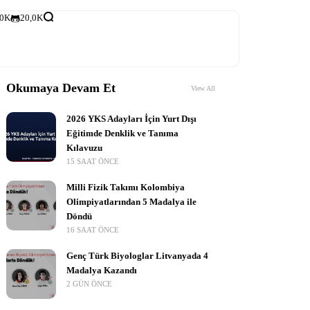
,0K
20,0K
Okumaya Devam Et
View All
2026 YKS Adayları İçin Yurt Dışı
Eğitimde Denklik ve Tanıma
Kılavuzu
15 SAAT ÖNCE
Milli Fizik Takımı Kolombiya
Olimpiyatlarından 5 Madalya ile
Döndü
16 SAAT ÖNCE
Genç Türk Biyologlar Litvanyada 4
Madalya Kazandı
2 GÜN ÖNCE