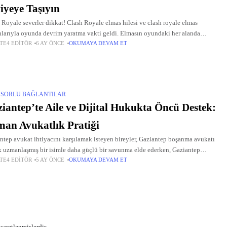
iyeye Taşıyın
 Royale severler dikkat! Clash Royale elmas hilesi ve clash royale elmas
larıyla oyunda devrim yaratma vakti geldi. Elmasın oyundaki her alanda
TE4 EDITÖR
6 AY ÖNCE
OKUMAYA DEVAM ET
leyici olduğu düşünüldüğünde, bu kaynakları bolca elde etmek
SORLU BAĞLANTILAR
iantep’te Aile ve Dijital Hukukta Öncü Destek:
an Avukatlık Pratiği
ntep avukat ihtiyacını karşılamak isteyen bireyler, Gaziantep boşanma avukatı
k uzmanlaşmış bir isimle daha güçlü bir savunma elde ederken, Gaziantep
TE4 EDITÖR
5 AY ÖNCE
OKUMAYA DEVAM ET
im avukatı desteğiyle dijital tehditlere karşı da güvende hisseder. Avukat