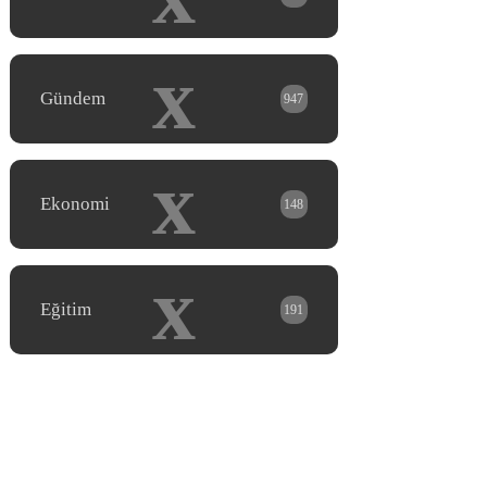
x
Gündem
947
x
Ekonomi
148
x
Eğitim
191