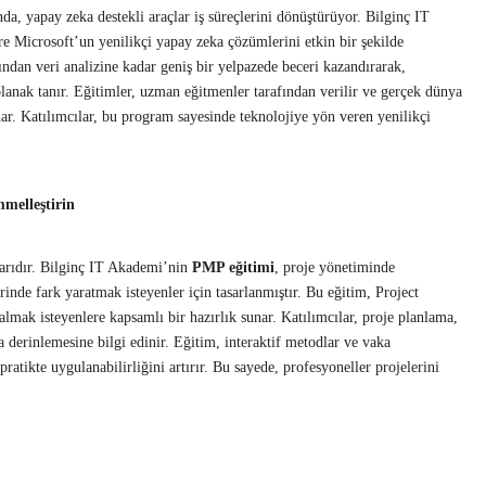
a, yapay zeka destekli araçlar iş süreçlerini dönüştürüyor. Bilginç IT
re Microsoft’un yenilikçi yapay zeka çözümlerini etkin bir şekilde
ndan veri analizine kadar geniş bir yelpazede beceri kazandırarak,
 olanak tanır. Eğitimler, uzman eğitmenler tarafından verilir ve gerçek dünya
nar. Katılımcılar, bu program sayesinde teknolojiye yön veren yenilikçi
melleştirin
tarıdır. Bilginç IT Akademi’nin
PMP eğitimi
, proje yönetiminde
rinde fark yaratmak isteyenler için tasarlanmıştır. Bu eğitim, Project
mak isteyenlere kapsamlı bir hazırlık sunar. Katılımcılar, proje planlama,
a derinlemesine bilgi edinir. Eğitim, interaktif metodlar ve vaka
pratikte uygulanabilirliğini artırır. Bu sayede, profesyoneller projelerini