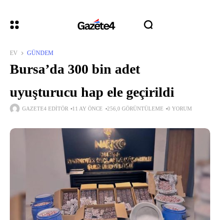
EV
GÜNDEM
Bursa’da 300 bin adet
uyuşturucu hap ele geçirildi
GAZETE4 EDITÖR
11 AY ÖNCE
256,0 GÖRÜNTÜLEME
0 YORUM