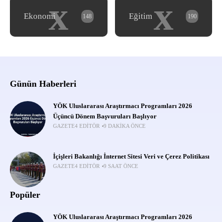
x
x
Ekonomi
Eğitim
148
190
Günün Haberleri
YÖK Uluslararası Araştırmacı Programları 2026
Üçüncü Dönem Başvuruları Başlıyor
GAZETE4 EDITÖR
9 DAKIKA ÖNCE
İçişleri Bakanlığı İnternet Sitesi Veri ve Çerez Politikası
GAZETE4 EDITÖR
9 SAAT ÖNCE
Popüler
YÖK Uluslararası Araştırmacı Programları 2026