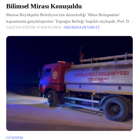
Bilimsel Mirası Konuşuldu
Manisa Büyükşehir Belediyesi’nin düzenlediği ‘Müze Buluşmaları’
kapsamında gerçekleştirilen ‘Toprağın Belleği’ başlıklı söyleşide, Prof. Dr.
GAZETE4 EDITÖR
3 HAFTA ÖNCE
OKUMAYA DEVAM ET
Cumhur Tanrıver ve Prof. Dr. Yusuf Sezgin, Prof. Dr. Hasan Malay’ın
bilimsel mirası ışığında Manisa’nın tarihsel...
GÜNDEM