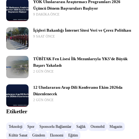
YÖK Uluslararası Araştırmacı Programları 2026
Üçüncü Dönem Başvuruları Başlıyor
9 DAKIKA ÖNCE
İçişleri Bakanlığı İnternet Sitesi Veri ve Çerez Politikası
9 SAAT ÖNCE
TÜBİTAK Fen Lisesi İlk Mezunlarıyla YKS’de Büyük
Başarı Yakaladı
2 GÜN ÖNCE
12 Uluslararası Arap Dili Konferansı Ekim 2026da
Düzenlenecek
2 GÜN ÖNCE
Etiketler
Teknoloji
Spor
Sponsorlu Bağlantılar
Sağlık
Otomobil
Magazin
Kültür Sanat
Gündem
Ekonomi
Eğitim