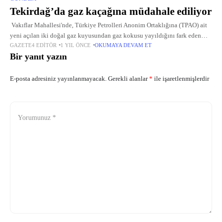
Tekirdağ’da gaz kaçağına müdahale ediliyor
Vakıflar Mahallesi'nde, Türkiye Petrolleri Anonim Ortaklığına (TPAO) ait
yeni açılan iki doğal gaz kuyusundan gaz kokusu yayıldığını fark eden
GAZETE4 EDITÖR
1 YIL ÖNCE
OKUMAYA DEVAM ET
vatandaşlar, durumu 112 Acil Çağrı Merkezi'ne bildirdi. İhbar üzerine
Bir yanıt yazın
E-posta adresiniz yayınlanmayacak.
Gerekli alanlar
*
ile işaretlenmişlerdir