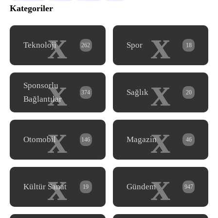
Kategoriler
x
x
Teknoloji
Spor
262
18
x
x
Sponsorlu
Sağlık
374
20
Bağlantılar
x
x
Otomobil
Magazin
146
46
x
x
Kültür Sanat
Gündem
19
947