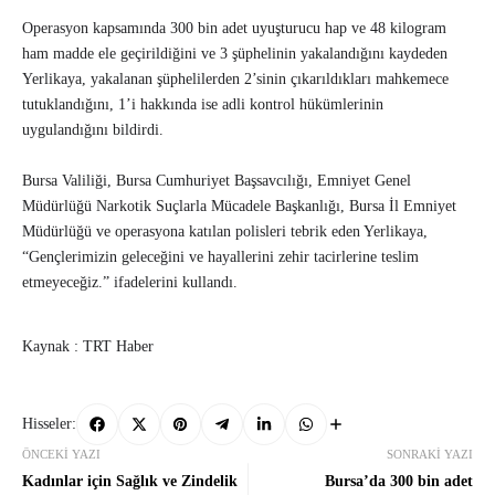
Operasyon kapsamında 300 bin adet uyuşturucu hap ve 48 kilogram
ham madde ele geçirildiğini ve 3 şüphelinin yakalandığını kaydeden
Yerlikaya, yakalanan şüphelilerden 2’sinin çıkarıldıkları mahkemece
tutuklandığını, 1’i hakkında ise adli kontrol hükümlerinin
uygulandığını bildirdi.
Bursa Valiliği, Bursa Cumhuriyet Başsavcılığı, Emniyet Genel
Müdürlüğü Narkotik Suçlarla Mücadele Başkanlığı, Bursa İl Emniyet
Müdürlüğü ve operasyona katılan polisleri tebrik eden Yerlikaya,
“Gençlerimizin geleceğini ve hayallerini zehir tacirlerine teslim
etmeyeceğiz.” ifadelerini kullandı.
Kaynak : TRT Haber
Hisseler:
ÖNCEKI YAZI
SONRAKI YAZI
Kadınlar için Sağlık ve Zindelik
Bursa’da 300 bin adet